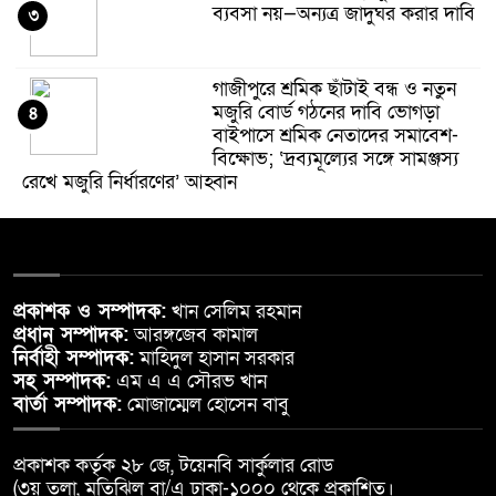
ব্যবসা নয়—অন্যত্র জাদুঘর করার দাবি
৩
গাজীপুরে শ্রমিক ছাঁটাই বন্ধ ও নতুন
মজুরি বোর্ড গঠনের দাবি ভোগড়া
৪
বাইপাসে শ্রমিক নেতাদের সমাবেশ-
বিক্ষোভ; ‘দ্রব্যমূল্যের সঙ্গে সামঞ্জস্য
রেখে মজুরি নির্ধারণের’ আহ্বান
তাবলীগ জামাতের ভোলা জেলার
ওলামা সম্মেলন অনুষ্ঠিত
৫
প্রকাশক ও সম্পাদক:
খান সেলিম রহমান
লালমোহন উপজেলা মডেল মসজিদের
প্রধান সম্পাদক:
আরঙ্গজেব কামাল
সাবেক খাদেম সুমনের স্ত্রীর ইন্তেকাল।
৬
নির্বাহী সম্পাদক:
মাহিদুল হাসান সরকার
সহ সম্পাদক:
এম এ এ সৌরভ খান
বার্তা সম্পাদক:
মোজাম্মেল হোসেন বাবু
তুহিন হত্যার প্রথম বার্ষিকীতে
গাজীপুরে মানববন্ধন: দ্রুত বিচার ও
৭
প্রকাশক কর্তৃক ২৮ জে, টয়েনবি সার্কুলার রোড
সাংবাদিকদের নিরাপত্তা নিশ্চিতের দাবি
(৩য় তলা, মতিঝিল বা/এ ঢাকা-১০০০ থেকে প্রকাশিত।