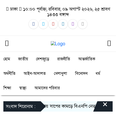
ঢাকা
১০:০০ পূর্বাহ্ন, রবিবার, ০৯ অগাস্ট ২০২৬, ২৫ শ্রাবণ
১৪৩৩ বঙ্গাব্দ
হোম
জাতীয়
দেশজুড়ে
রাজনীতি
আন্তর্জাতিক
অর্থনীতি
আইন-আদালত
খেলাধুলা
বিনোদন
ধর্ম
শিক্ষা
স্বাস্থ্য
আমাদের পরিবার
×
গলাচিপায় সাপের কামড়ে বিএনপি নেতার মৃত্যু: চি
সংবাদ শিরোনাম :