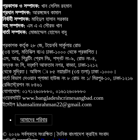
প্রকাশক ও সম্পাদক:
খান সেলিম রহমান
প্রধান সম্পাদক:
আরঙ্গজেব কামাল
নির্বাহী সম্পাদক:
মাহিদুল হাসান সরকার
সহ সম্পাদক:
এম এ এ সৌরভ খান
বার্তা সম্পাদক:
মোজাম্মেল হোসেন বাবু
প্রকাশক কর্তৃক ২৮ জে, টয়েনবি সার্কুলার রোড
(৩য় তলা, মতিঝিল বা/এ ঢাকা-১০০০ থেকে প্রকাশিত।
এস, আর, প্রিন্টিং প্রেস লিঃ, পস্নট নং-৯, রোড নং-৪,
বস্নক নং সি, দড়্গণি আফতাব নগর, বাড্ডা, ঢাকা-১২১২
থেকে মুদ্রিত। অফিস ঃ ৮৫ নয়াপল্টন (৩য় তলা) ঢাকা -১০০০।
বার্তা বিভাগ দেওয়ান প্লাজা হাউজ নং ৮ রোড নং ১/ মিরপুর-১০, ঢাকা-১২১৬
রেজিস্ট্রেশন নং ৮৪৬১
যোগাযোগ: ০১৭১২৬০৮৮৮০, ০১৬১২৬০৮৮৮০
ওয়েবসাইট www.bangladeshcrimesangbad.com
ইমেইল khansalimrahman22@gmail.com
আমাদের পরিবার
© ২০২৬ সর্বস্বত্ব সংরক্ষিত | দৈনিক বাংলাদেশ ক্রাইম সংবাদ