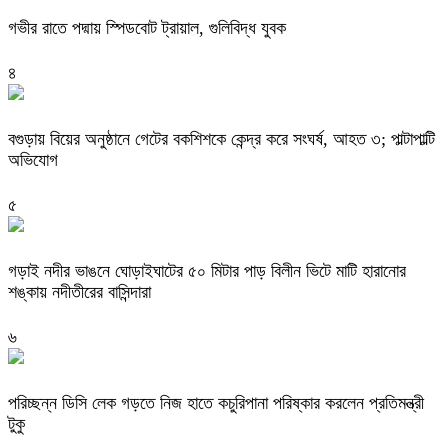
গভীর রাতে পদ্মায় স্পিডবোট ট্রায়াল, গুলিবিদ্ধ যুবক
৪
বগুড়ায় বিয়ের অনুষ্ঠানে গেটের বকশিশকে কেন্দ্র করে সংঘর্ষ, আহত ৩; পাল্টাপাল্টি
অভিযোগ
৫
গড়াই নদীর ভাঙনে ঘোড়াইঘাটের ৫০ মিটার পাড় বিলীন ভিটে মাটি হারানোর
শঙ্কায় নদীতীরের বাসিন্দারা
৬
পরিচ্ছন্ন ডিসি লেক গড়তে নিজ হাতে কচুরিপানা পরিষ্কার করলেন প্রতিমন্ত্রী
টুকু