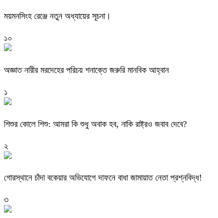
ময়মনসিংহ রেঞ্জে নতুন অধ্যায়ের সূচনা।
১০
অজ্ঞাত নারীর মরদেহের পরিচয় শনাক্তে জরুরি মানবিক আহ্বান
১
শিশুর কোলে শিশু: আমরা কি শুধু অবাক হব, নাকি রাষ্ট্রও জবাব দেবে?
২
গোরস্থানে চাঁদা বকেয়ার অভিযোগে দাফনে বাধা জামায়াত নেতা প্রশ্নবিদ্ধ!
৩