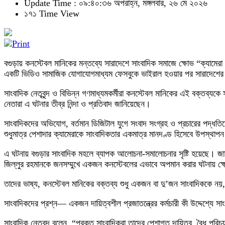
Update Time : ০৯:৪০:৩৬ অপরাহ্ন, মঙ্গলবার, ২৬ মে ২০২৬
১৭১ Time View
বগুড়ায় কনস্টেবল মানিকের মন্তব্যে সারাদেশে সাংবাদিক সমাজে ক্ষোভ “ক্যামে
একটি ভিডিও সামাজিক যোগাযোগমাধ্যম ফেসবুকে ভাইরাল হওয়ার পর সারাদেশের সা
সাংবাদিক নেতৃবৃন্দ ও বিভিন্ন গণমাধ্যমকর্মীরা কনস্টেবল মানিকের এই বক্তব্য
নেতারা এ ঘটনার তীব্র নিন্দা ও প্রতিবাদ জানিয়েছেন।
সাংবাদিকদের অভিযোগ, বর্তমান ডিজিটাল যুগে সংবাদ সংগ্রহ ও প্রচারের পদ্ধ
শুধুমাত্র পেশাদার ক্যামেরাকে সাংবাদিকতার একমাত্র মানদণ্ড হিসেবে উপস্থাপন
এ ঘটনায় বগুড়ার সাংবাদিক মহলে ব্যাপক আলোচনা-সমালোচনার সৃষ্টি হয়েছে। জাতী
জিল্লুর রহমানকে জনসম্মুখে একজন কনস্টেবলের এভাবে অপমান করার ঘটনায় ক্
তাদের ভাষ্য, কনস্টেবল মানিকের বক্তব্য শুধু একজন বা দু’জন সাংবাদিককে ন
সাংবাদিকদের প্রশ্ন— একজন দায়িত্বশীল প্রজাতন্ত্রের কর্মচারী কী উদ্দেশ্য
সাংবাদিক নেতৃবৃন্দ বলেন, “প্রকৃত সাংবাদিকরা তাদের পেশাগত দায়িত্ব, বৈধ প