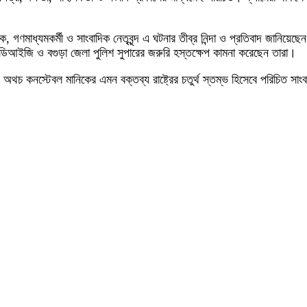
দক, গণমাধ্যমকর্মী ও সাংবাদিক নেতৃবৃন্দ এ ঘটনার তীব্র নিন্দা ও প্রতিবাদ জানি
 ডিআইজি ও বগুড়া জেলা পুলিশ সুপারের জরুরি হস্তক্ষেপ কামনা করেছেন তারা।
চ কনস্টেবল মানিকের এমন বক্তব্য রাষ্ট্রের চতুর্থ স্তম্ভ হিসেবে পরিচিত সাংবা