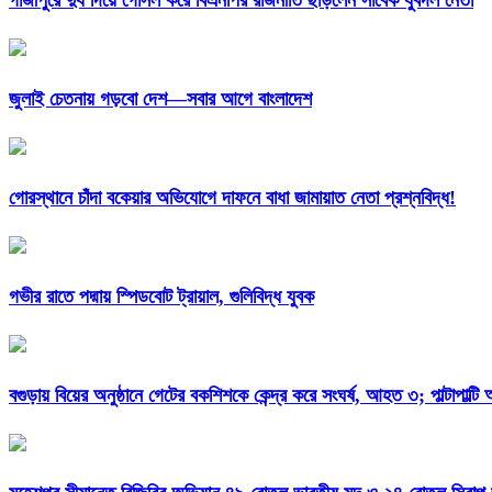
গাজীপুরে দুধ দিয়ে গোসল করে বিএনপির রাজনীতি ছাড়লেন সাবেক যুবদল নেতা
জুলাই চেতনায় গড়বো দেশ—সবার আগে বাংলাদেশ
গোরস্থানে চাঁদা বকেয়ার অভিযোগে দাফনে বাধা জামায়াত নেতা প্রশ্নবিদ্ধ!
গভীর রাতে পদ্মায় স্পিডবোট ট্রায়াল, গুলিবিদ্ধ যুবক
বগুড়ায় বিয়ের অনুষ্ঠানে গেটের বকশিশকে কেন্দ্র করে সংঘর্ষ, আহত ৩; পাল্টাপাল্ট