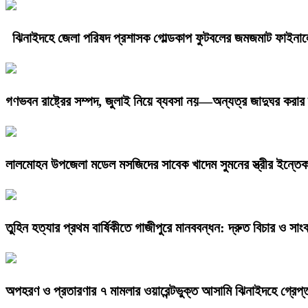
ঝিনাইদহে জেলা পরিষদ প্রশাসক গোল্ডকাপ ফুটবলের জমজমাট ফাইনা
গণভবন রাষ্ট্রের সম্পদ, জুলাই নিয়ে ব্যবসা নয়—অন্যত্র জাদুঘর করার 
লালমোহন উপজেলা মডেল মসজিদের সাবেক খাদেম সুমনের স্ত্রীর ইন্তে
তুহিন হত্যার প্রথম বার্ষিকীতে গাজীপুরে মানববন্ধন: দ্রুত বিচার ও সাংব
অপহরণ ও প্রতারণার ৭ মামলার ওয়ারেন্টভুক্ত আসামি ঝিনাইদহে গ্রেপ্