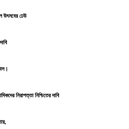
লে উৎসবের ঢেউ
দাবি
কাল।
াদিকদের নিরাপত্তা নিশ্চিতের দাবি
তার,