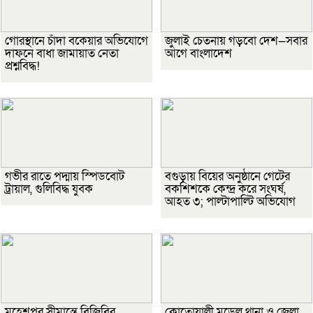
গোরস্থানে চাঁদা বকেয়ার অভিযোগে
জুলাই চেতনায় গড়বো দেশ—সবার
দাফনে বাধা জামায়াত নেতা
আগে বাংলাদেশ
প্রশ্নবিদ্ধ!
গভীর রাতে পদ্মায় স্পিডবোট
বগুড়ায় বিয়ের অনুষ্ঠানে গেটের
ট্রায়াল, গুলিবিদ্ধ যুবক
বকশিশকে কেন্দ্র করে সংঘর্ষ,
আহত ৩; পাল্টাপাল্টি অভিযোগ
মহেশপুর সীমান্তে বিজিবির
কোতোয়ালী মডেল থানা ও জেলা