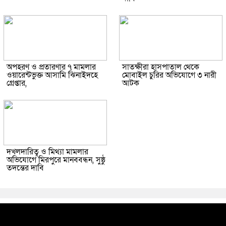
অপহরণ ও প্রতারণার ৭ মামলার
সাতক্ষীরা হাসপাতাল থেকে
ওয়ারেন্টভুক্ত আসামি ঝিনাইদহে
মোবাইল চুরির অভিযোগে ৩ নারী
গ্রেপ্তার,
আটক
দখলদারিত্ব ও মিথ্যা মামলার
অভিযোগে মিরপুরে মানববন্ধন, সুষ্ঠু
তদন্তের দাবি