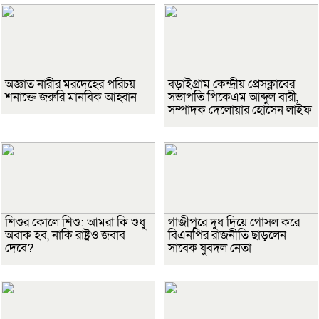
অজ্ঞাত নারীর মরদেহের পরিচয়
বড়াইগ্রাম কেন্দ্রীয় প্রেসক্লাবের
শনাক্তে জরুরি মানবিক আহ্বান
সভাপতি পিকেএম আব্দুল বারী,
সম্পাদক দেলোয়ার হোসেন লাইফ
শিশুর কোলে শিশু: আমরা কি শুধু
গাজীপুরে দুধ দিয়ে গোসল করে
অবাক হব, নাকি রাষ্ট্রও জবাব
বিএনপির রাজনীতি ছাড়লেন
দেবে?
সাবেক যুবদল নেতা