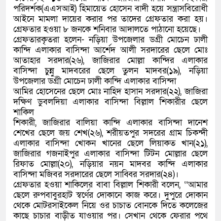
পরিদর্শক(এএসআই) হিমায়েত হোসেন বাদী হয়ে সন্ত্রাসবিরোধী
আইনে মামলা দায়ের করার পর তাদের গ্রেফতার করা হয়।
গ্রেফতার হওয়া ৮ জনকে শনিবার আদালতে পাঠানো হয়েছে।
গ্রেফতারকৃতরা হলেন- নড়িয়া উপজেলার ডগ্রী মোচেন ঢালী
কান্দি এলাকার বাসিন্দা আর্শেদ আলী সরদারের ছেলে মোঃ
আতাহার সরদার(২৬), জাজিরার মোল্লা কান্দির এলাকার
বাসিন্দা চুন্নু মাদবরের ছেলে তুলন মাদবর(১৯), নড়িয়া
উপজেলার ডগ্রী মোচেন ঢালী কান্দি এলাকার বাসিন্দা
আমির হোসেনের ছেলে মোঃ নাহিদ হাসান সরদার(২২), জাজিরা
দক্ষিণ ডুবলদিয়া এলাকার বাসিন্দা বিল্লাল শিকারীর ছেলে
শাকিল
শিকারী, জাজিরার বালিয়া কান্দি এলাকার বাসিন্দা দানেশ
শেখের ছেলে জয় শেখ(২৬), শরীয়তপুর সদরের গ্রাম চিকন্দী
এলাকার বাসিন্দা খোকন খানের ছেলে লিয়াকত খান(২১),
জাজিরার গজনাইপুর এলাকার বাসিন্দা টিটন মোল্লার ছেলে
রিফাত মোল্লা(২০), নড়িয়ার নয়ন মাদবর কান্দি এলাকার
বাসিন্দা মজিবর সরদারের ছেলে সাব্বির সরদার(২৪)।
গ্রেফতার হওয়া শাকিলের বাবা বিল্লাল শিকারী বলেন, ‘‘আমার
ছেলে রুপবাবুরহাট স্বর্ণের দোকানে কাজ করে। দুপুরে দোকান
থেকে মোটরসাইকেল নিয়ে ওর চাচাত বোনকে দিতে কলেজের
কাছে চাচার বাড়ীত যাওয়ার পর। সেখান থেকে ফেরার পথে