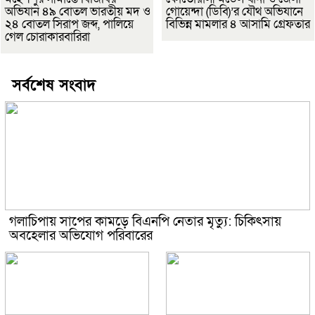
অভিযান ৪৯ বোতল ভারতীয় মদ ও
গোয়েন্দা (ডিবি)’র যৌথ অভিযানে
২৪ বোতল সিরাপ জব্দ, পালিয়ে
বিভিন্ন মামলার ৪ আসামি গ্রেফতার
গেল চোরাকারবারিরা
সর্বশেষ সংবাদ
গলাচিপায় সাপের কামড়ে বিএনপি নেতার মৃত্যু: চিকিৎসায়
অবহেলার অভিযোগ পরিবারের