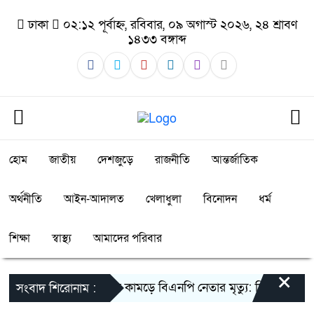
ঢাকা
০২:১২ পূর্বাহ্ন, রবিবার, ০৯ অগাস্ট ২০২৬, ২৪ শ্রাবণ
১৪৩৩ বঙ্গাব্দ
হোম
জাতীয়
দেশজুড়ে
রাজনীতি
আন্তর্জাতিক
অর্থনীতি
আইন-আদালত
খেলাধুলা
বিনোদন
ধর্ম
শিক্ষা
স্বাস্থ্য
আমাদের পরিবার
×
গলাচিপায় সাপের কামড়ে বিএনপি নেতার মৃত্যু: চিকিৎসায় অবহ
সংবাদ শিরোনাম :