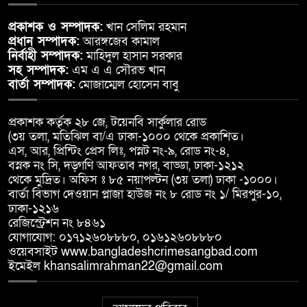
প্রকাশক ও সম্পাদক:
খান সেলিম রহমান
প্রধান সম্পাদক:
আরঙ্গজেব কামাল
নির্বাহী সম্পাদক:
মাহিদুল হাসান সরকার
সহ সম্পাদক:
এম এ এ সৌরভ খান
বার্তা সম্পাদক:
মোজাম্মেল হোসেন বাবু
প্রকাশক কর্তৃক ২৮ জে, টয়েনবি সার্কুলার রোড
(৩য় তলা, মতিঝিল বা/এ ঢাকা-১০০০ থেকে প্রকাশিত।
এস, আর, প্রিন্টিং প্রেস লিঃ, পস্নট নং-৯, রোড নং-৪,
বস্নক নং সি, দড়্গণি আফতাব নগর, বাড্ডা, ঢাকা-১২১২
থেকে মুদ্রিত। অফিস ঃ ৮৫ নয়াপল্টন (৩য় তলা) ঢাকা -১০০০।
বার্তা বিভাগ দেওয়ান প্লাজা হাউজ নং ৮ রোড নং ১/ মিরপুর-১০,
ঢাকা-১২১৬
রেজিস্ট্রেশন নং ৮৪৬১
যোগাযোগ: ০১৭১২৬০৮৮৮০, ০১৬১২৬০৮৮৮০
ওয়েবসাইট www.bangladeshcrimesangbad.com
ইমেইল khansalimrahman22@gmail.com