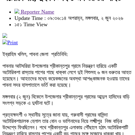
Reporter Name
Update Time : ০৯:৩৬:১৪ অপরাহ্ন, মঙ্গলবার, ২ জুন ২০২৬
১৫১ Time View
ইব্রাহিম খলিল, পাবনা জেলা প্রতিনিধি:
পাবনার আটঘরিয়া উপজেলার শ্রীকান্তপুর গ্রামে নিয়ন্ত্রণ হারিয়ে একটি
অটোরিকশা রাস্তার পাশের গাছে ধাক্কা লেগে দুই শিশুসহ ৬ জন গুরুতর আহত
হয়েছেন। আহতদের মধ্যে কয়েকজনের অবস্থা আশঙ্কাজনক হওয়ায় তাদের
পাবনা সদর হাসপাতালে ভর্তি করা হয়েছে।
মঙ্গলবার (২ জুন) বিকেলে উপজেলার শ্রীকান্তপুর গ্রামের আব্দুল হামিদের বাড়ি
সংলগ্ন সড়কে এ দুর্ঘটনা ঘটে।
প্রত্যক্ষদর্শী ও স্থানীয় সূত্রে জানা যায়, গরুবাসী গ্রামের বাসিন্দা
অটোরিকশাচালক হেলাল তার বোন ও ভাগিনাদের নিয়ে লক্ষ্মীপুর নিজ বাড়ির
উদ্দেশ্যে ফিরছিলেন। পথে শ্রীকান্তপুর এলাকায় পৌঁছালে হঠাৎ অটোরিকশাটি
নিয়ন্ত্রণ হারিয়ে রাস্তার পাশের একটি বড় গাছের সঙ্গে সজোরে ধাক্কা খায়।