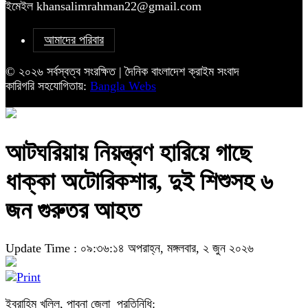
ইমেইল khansalimrahman22@gmail.com
আমাদের পরিবার
© ২০২৬ সর্বস্বত্ব সংরক্ষিত | দৈনিক বাংলাদেশ ক্রাইম সংবাদ
কারিগরি সহযোগিতায়:
Bangla Webs
আটঘরিয়ায় নিয়ন্ত্রণ হারিয়ে গাছে
ধাক্কা অটোরিকশার, দুই শিশুসহ ৬
জন গুরুতর আহত
Update Time : ০৯:৩৬:১৪ অপরাহ্ন, মঙ্গলবার, ২ জুন ২০২৬
ইব্রাহিম খলিল, পাবনা জেলা প্রতিনিধি: