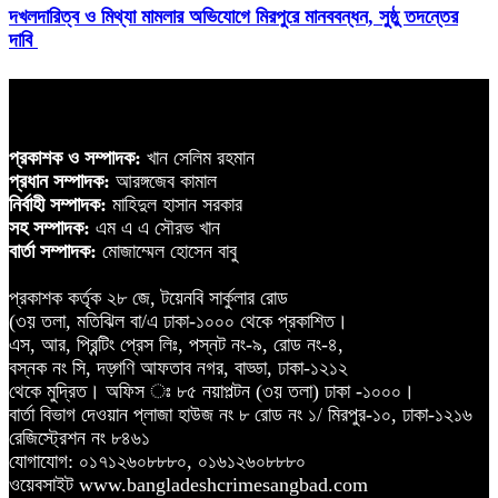
দখলদারিত্ব ও মিথ্যা মামলার অভিযোগে মিরপুরে মানববন্ধন, সুষ্ঠু তদন্তের
দাবি
প্রকাশক ও সম্পাদক:
খান সেলিম রহমান
প্রধান সম্পাদক:
আরঙ্গজেব কামাল
নির্বাহী সম্পাদক:
মাহিদুল হাসান সরকার
সহ সম্পাদক:
এম এ এ সৌরভ খান
বার্তা সম্পাদক:
মোজাম্মেল হোসেন বাবু
প্রকাশক কর্তৃক ২৮ জে, টয়েনবি সার্কুলার রোড
(৩য় তলা, মতিঝিল বা/এ ঢাকা-১০০০ থেকে প্রকাশিত।
এস, আর, প্রিন্টিং প্রেস লিঃ, পস্নট নং-৯, রোড নং-৪,
বস্নক নং সি, দড়্গণি আফতাব নগর, বাড্ডা, ঢাকা-১২১২
থেকে মুদ্রিত। অফিস ঃ ৮৫ নয়াপল্টন (৩য় তলা) ঢাকা -১০০০।
বার্তা বিভাগ দেওয়ান প্লাজা হাউজ নং ৮ রোড নং ১/ মিরপুর-১০, ঢাকা-১২১৬
রেজিস্ট্রেশন নং ৮৪৬১
যোগাযোগ: ০১৭১২৬০৮৮৮০, ০১৬১২৬০৮৮৮০
ওয়েবসাইট www.bangladeshcrimesangbad.com