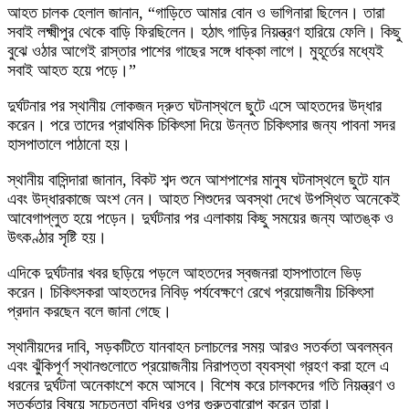
আহত চালক হেলাল জানান, “গাড়িতে আমার বোন ও ভাগিনারা ছিলেন। তারা
সবাই লক্ষ্মীপুর থেকে বাড়ি ফিরছিলেন। হঠাৎ গাড়ির নিয়ন্ত্রণ হারিয়ে ফেলি। কিছু
বুঝে ওঠার আগেই রাস্তার পাশের গাছের সঙ্গে ধাক্কা লাগে। মুহূর্তের মধ্যেই
সবাই আহত হয়ে পড়ে।”
দুর্ঘটনার পর স্থানীয় লোকজন দ্রুত ঘটনাস্থলে ছুটে এসে আহতদের উদ্ধার
করেন। পরে তাদের প্রাথমিক চিকিৎসা দিয়ে উন্নত চিকিৎসার জন্য পাবনা সদর
হাসপাতালে পাঠানো হয়।
স্থানীয় বাসিন্দারা জানান, বিকট শব্দ শুনে আশপাশের মানুষ ঘটনাস্থলে ছুটে যান
এবং উদ্ধারকাজে অংশ নেন। আহত শিশুদের অবস্থা দেখে উপস্থিত অনেকেই
আবেগাপ্লুত হয়ে পড়েন। দুর্ঘটনার পর এলাকায় কিছু সময়ের জন্য আতঙ্ক ও
উৎকণ্ঠার সৃষ্টি হয়।
এদিকে দুর্ঘটনার খবর ছড়িয়ে পড়লে আহতদের স্বজনরা হাসপাতালে ভিড়
করেন। চিকিৎসকরা আহতদের নিবিড় পর্যবেক্ষণে রেখে প্রয়োজনীয় চিকিৎসা
প্রদান করছেন বলে জানা গেছে।
স্থানীয়দের দাবি, সড়কটিতে যানবাহন চলাচলের সময় আরও সতর্কতা অবলম্বন
এবং ঝুঁকিপূর্ণ স্থানগুলোতে প্রয়োজনীয় নিরাপত্তা ব্যবস্থা গ্রহণ করা হলে এ
ধরনের দুর্ঘটনা অনেকাংশে কমে আসবে। বিশেষ করে চালকদের গতি নিয়ন্ত্রণ ও
সতর্কতার বিষয়ে সচেতনতা বৃদ্ধির ওপর গুরুত্বারোপ করেন তারা।