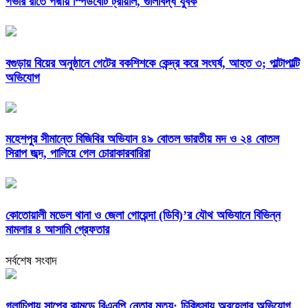
গভীর রাতে পদ্মায় স্পিডবোট ট্রায়াল, গুলিবিদ্ধ যুবক
বগুড়ায় বিয়ের অনুষ্ঠানে গেটের বকশিশকে কেন্দ্র করে সংঘর্ষ, আহত ৩; পাল্টাপাল্টি
অভিযোগ
মহেশপুর সীমান্তে বিজিবির অভিযান ৪৯ বোতল ভারতীয় মদ ও ২৪ বোতল
সিরাপ জব্দ, পালিয়ে গেল চোরাকারবারিরা
কোতোয়ালী মডেল থানা ও জেলা গোয়েন্দা (ডিবি)’র যৌথ অভিযানে বিভিন্ন
মামলার ৪ আসামি গ্রেফতার
সর্বশেষ সংবাদ
গলাচিপায় সাপের কামড়ে বিএনপি নেতার মৃত্যু: চিকিৎসায় অবহেলার অভিযোগ