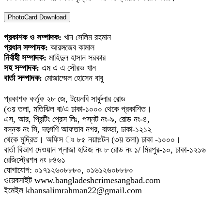
PhotoCard Download
প্রকাশক ও সম্পাদক:
খান সেলিম রহমান
প্রধান সম্পাদক:
আরঙ্গজেব কামাল
নির্বাহী সম্পাদক:
মাহিদুল হাসান সরকার
সহ সম্পাদক:
এম এ এ সৌরভ খান
বার্তা সম্পাদক:
মোজাম্মেল হোসেন বাবু
প্রকাশক কর্তৃক ২৮ জে, টয়েনবি সার্কুলার রোড
(৩য় তলা, মতিঝিল বা/এ ঢাকা-১০০০ থেকে প্রকাশিত।
এস, আর, প্রিন্টিং প্রেস লিঃ, পস্নট নং-৯, রোড নং-৪,
বস্নক নং সি, দড়্গণি আফতাব নগর, বাড্ডা, ঢাকা-১২১২
থেকে মুদ্রিত। অফিস ঃ ৮৫ নয়াপল্টন (৩য় তলা) ঢাকা -১০০০।
বার্তা বিভাগ দেওয়ান প্লাজা হাউজ নং ৮ রোড নং ১/ মিরপুর-১০, ঢাকা-১২১৬
রেজিস্ট্রেশন নং ৮৪৬১
যোগাযোগ: ০১৭১২৬০৮৮৮০, ০১৬১২৬০৮৮৮০
ওয়েবসাইট www.bangladeshcrimesangbad.com
ইমেইল khansalimrahman22@gmail.com