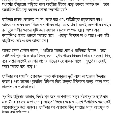
সংঘর্ষের তীব্রতায় গাড়িতে থাকা যাত্রীরা ছিটকে পড়ে গুরুতর আহত হন। তবে
অটোরিকশাটির বড় ধরনের কোনো ক্ষয়ক্ষতি হয়নি।
দুর্ঘটনায় চালক হেলালের কপাল ফেটে যায় এবং অতিরিক্ত রক্তক্ষরণ হয়।
আহতদের মধ্যে এক শিশুর বাম পায়ের হাড় ভেঙে যায়। একই সঙ্গে পায়ে লোহার
রড ঢুকে গভীর ক্ষতের সৃষ্টি হলে ব্যাপক রক্তক্ষরণ শুরু হয়। অপর এক
কন্যাশিশুর মাথায় গুরুতর আঘাত লাগে। এছাড়া শিশুদের মা ও আরও এক নারী
যাত্রীসহ মোট ৬ জন আহত হন।
আহত চালক হেলাল জানান, “গাড়িতে আমার বোন ও ভাগিনারা ছিলেন। তারা
সবাই লক্ষ্মীপুর থেকে বাড়ি ফিরছিলেন। হঠাৎ গাড়ির নিয়ন্ত্রণ হারিয়ে ফেলি। কিছু
বুঝে ওঠার আগেই রাস্তার পাশের গাছের সঙ্গে ধাক্কা লাগে। মুহূর্তের মধ্যেই
সবাই আহত হয়ে পড়ে।”
দুর্ঘটনার পর স্থানীয় লোকজন দ্রুত ঘটনাস্থলে ছুটে এসে আহতদের উদ্ধার
করেন। পরে তাদের প্রাথমিক চিকিৎসা দিয়ে উন্নত চিকিৎসার জন্য পাবনা সদর
হাসপাতালে পাঠানো হয়।
স্থানীয় বাসিন্দারা জানান, বিকট শব্দ শুনে আশপাশের মানুষ ঘটনাস্থলে ছুটে যান
এবং উদ্ধারকাজে অংশ নেন। আহত শিশুদের অবস্থা দেখে উপস্থিত অনেকেই
আবেগাপ্লুত হয়ে পড়েন। দুর্ঘটনার পর এলাকায় কিছু সময়ের জন্য আতঙ্ক ও
উৎকণ্ঠার সৃষ্টি হয়।