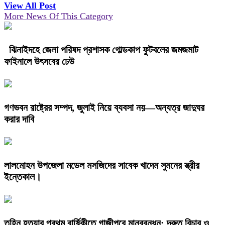
View All Post
More News Of This Category
ঝিনাইদহে জেলা পরিষদ প্রশাসক গোল্ডকাপ ফুটবলের জমজমাট
ফাইনালে উৎসবের ঢেউ
গণভবন রাষ্ট্রের সম্পদ, জুলাই নিয়ে ব্যবসা নয়—অন্যত্র জাদুঘর
করার দাবি
লালমোহন উপজেলা মডেল মসজিদের সাবেক খাদেম সুমনের স্ত্রীর
ইন্তেকাল।
তুহিন হত্যার প্রথম বার্ষিকীতে গাজীপুরে মানববন্ধন: দ্রুত বিচার ও