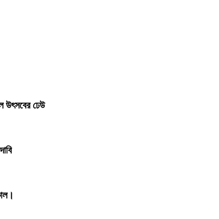
লে উৎসবের ঢেউ
দাবি
কাল।