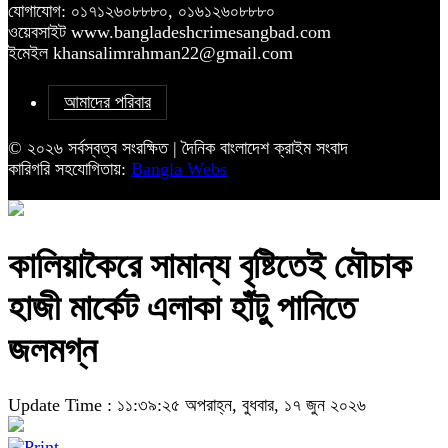
যোগাযোগ: ০১৭১২৬০৮৮৮০, ০১৬১২৬০৮৮৮০
ওয়েবসাইট www.bangladeshcrimesangbad.com
ইমেইল khansalimrahman22@gmail.com
আমাদের পরিবার
© ২০২৬ সর্বস্বত্ব সংরক্ষিত | দৈনিক বাংলাদেশ ক্রাইম সংবাদ
কারিগরি সহযোগিতায়:
Bangla Webs
কালিয়াকৈরে সামান্য বৃষ্টিতেই মৌচাক
হাজী মার্কেট এলাকা হাঁটু পানিতে
জলমগ্ন
Update Time : ১১:৩৯:২৫ অপরাহ্ন, বুধবার, ১৭ জুন ২০২৬