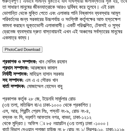
গুরুত্বপূর্ণ। এভাবে সামান্য বৃষ্টিতেই যদি দীর্ঘস্থায়ী জলাবদ্ধতার সৃষ্টি হয়, তবে
তা সাধারণ মানুষের জীবনযাত্রাকে আরও দুর্বিষহ করে তুলবে। এই চরম
ভোগান্তি থেকে মুক্তি পেতে এবং এলাকার পানি নিষ্কাশন ব্যবস্থার আমূল
পরিবর্তনের জন্য সরকারের উচ্চপর্যায় ও সংশ্লিষ্ট কর্তৃপক্ষের আশু হস্তক্ষেপ
কামনা করছেন ভুক্তভোগী এলাকাবাসী। একটি পরিকল্পিত, টেকসই ও সুস্থ
ড্রেনেজ ব্যবস্থার দ্রুত বাস্তবায়নই এখন এই অঞ্চলের সর্বস্তরের মানুষের
একমাত্র কাম্য।
PhotoCard Download
প্রকাশক ও সম্পাদক:
খান সেলিম রহমান
প্রধান সম্পাদক:
আরঙ্গজেব কামাল
নির্বাহী সম্পাদক:
মাহিদুল হাসান সরকার
সহ সম্পাদক:
এম এ এ সৌরভ খান
বার্তা সম্পাদক:
মোজাম্মেল হোসেন বাবু
প্রকাশক কর্তৃক ২৮ জে, টয়েনবি সার্কুলার রোড
(৩য় তলা, মতিঝিল বা/এ ঢাকা-১০০০ থেকে প্রকাশিত।
এস, আর, প্রিন্টিং প্রেস লিঃ, পস্নট নং-৯, রোড নং-৪,
বস্নক নং সি, দড়্গণি আফতাব নগর, বাড্ডা, ঢাকা-১২১২
থেকে মুদ্রিত। অফিস ঃ ৮৫ নয়াপল্টন (৩য় তলা) ঢাকা -১০০০।
বার্তা বিভাগ দেওয়ান প্লাজা হাউজ নং ৮ রোড নং ১/ মিরপুর-১০, ঢাকা-১২১৬