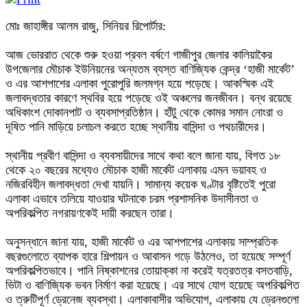
মোঃ জাহাঙ্গীর আলম রাজু, সিনিয়র রিপোর্টার:
‎আজ ভোররাত থেকে শুরু হওয়া প্রবল বর্ষণে গাজীপুর জেলার কালিয়াকৈর
উপজেলার মৌচাক ইউনিয়নের অন্যতম ব্যস্ত বাণিজ্যিক কেন্দ্র ‘হাজী মার্কেট’
ও এর আশপাশের এলাকা পুরোপুরি জলমগ্ন হয়ে পড়েছে। আকস্মিক এই
জলাবদ্ধতার কারণে স্থবির হয়ে পড়েছে ওই অঞ্চলের জনজীবন। বন্ধ রয়েছে
অধিকাংশ দোকানপাট ও ব্যবসাপ্রতিষ্ঠান। হাঁটু থেকে কোমর সমান নোংরা ও
দূষিত পানি মাড়িয়ে চলাচল করতে হচ্ছে স্থানীয় বাসিন্দা ও পথচারীদের।
‎স্থানীয় প্রবীণ বাসিন্দা ও ব্যবসায়ীদের সাথে কথা বলে জানা যায়, বিগত ১৮
থেকে ২০ বছরের মধ্যেও মৌচাক হাজী মার্কেট এলাকায় এমন ভয়াবহ ও
নজিরবিহীন জলাবদ্ধতা দেখা যায়নি। সামান্য কয়েক ঘণ্টার বৃষ্টিতেই পুরো
এলাকা এভাবে তলিয়ে যাওয়ার ঘটনাকে চরম প্রশাসনিক উদাসীনতা ও
অপরিকল্পিত নগরায়ণকেই দায়ী করছেন তারা।
‎অনুসন্ধানে জানা যায়, হাজী মার্কেট ও এর আশপাশের এলাকায় সাম্প্রতিক
বছরগুলোতে ব্যাপক হারে শিল্পায়ন ও আবাসন গড়ে উঠলেও, তা হয়েছে সম্পূর্ণ
অপরিকল্পিতভাবে। পানি নিষ্কাশনের তোয়াক্কা না করেই যত্রতত্র বসতবাড়ি,
ভিটা ও বাণিজ্যিক ভবন নির্মাণ করা হয়েছে। এর সাথে যোগ হয়েছে অপরিকল্পিত
ও ত্রুটিপূর্ণ ড্রেনেজ ব্যবস্থা। এলাকাবাসীর অভিযোগ, এলাকায় যে ড্রেনগুলো