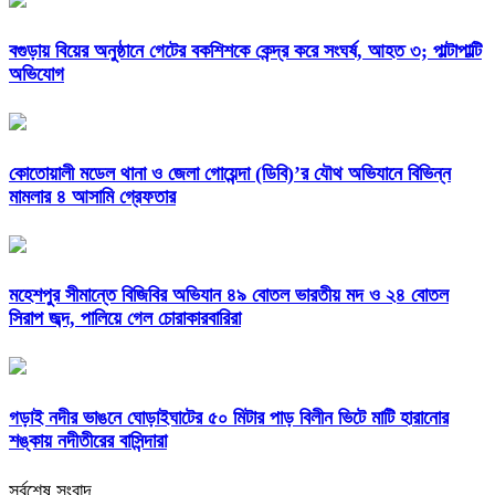
বগুড়ায় বিয়ের অনুষ্ঠানে গেটের বকশিশকে কেন্দ্র করে সংঘর্ষ, আহত ৩; পাল্টাপাল্টি
অভিযোগ
কোতোয়ালী মডেল থানা ও জেলা গোয়েন্দা (ডিবি)’র যৌথ অভিযানে বিভিন্ন
মামলার ৪ আসামি গ্রেফতার
মহেশপুর সীমান্তে বিজিবির অভিযান ৪৯ বোতল ভারতীয় মদ ও ২৪ বোতল
সিরাপ জব্দ, পালিয়ে গেল চোরাকারবারিরা
গড়াই নদীর ভাঙনে ঘোড়াইঘাটের ৫০ মিটার পাড় বিলীন ভিটে মাটি হারানোর
শঙ্কায় নদীতীরের বাসিন্দারা
সর্বশেষ সংবাদ