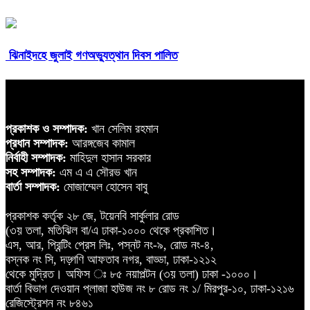
ঝিনাইদহে জুলাই গণঅভ্যুত্থান দিবস পালিত
প্রকাশক ও সম্পাদক:
খান সেলিম রহমান
প্রধান সম্পাদক:
আরঙ্গজেব কামাল
নির্বাহী সম্পাদক:
মাহিদুল হাসান সরকার
সহ সম্পাদক:
এম এ এ সৌরভ খান
বার্তা সম্পাদক:
মোজাম্মেল হোসেন বাবু
প্রকাশক কর্তৃক ২৮ জে, টয়েনবি সার্কুলার রোড
(৩য় তলা, মতিঝিল বা/এ ঢাকা-১০০০ থেকে প্রকাশিত।
এস, আর, প্রিন্টিং প্রেস লিঃ, পস্নট নং-৯, রোড নং-৪,
বস্নক নং সি, দড়্গণি আফতাব নগর, বাড্ডা, ঢাকা-১২১২
থেকে মুদ্রিত। অফিস ঃ ৮৫ নয়াপল্টন (৩য় তলা) ঢাকা -১০০০।
বার্তা বিভাগ দেওয়ান প্লাজা হাউজ নং ৮ রোড নং ১/ মিরপুর-১০, ঢাকা-১২১৬
রেজিস্ট্রেশন নং ৮৪৬১