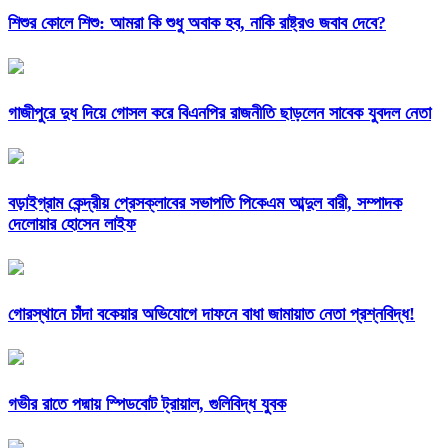
শিশুর কোলে শিশু: আমরা কি শুধু অবাক হব, নাকি রাষ্ট্রও জবাব দেবে?
গাজীপুরে দুধ দিয়ে গোসল করে বিএনপির রাজনীতি ছাড়লেন সাবেক যুবদল নেতা
বড়াইগ্রাম কেন্দ্রীয় প্রেসক্লাবের সভাপতি পিকেএম আব্দুল বারী, সম্পাদক
দেলোয়ার হোসেন লাইফ
গোরস্থানে চাঁদা বকেয়ার অভিযোগে দাফনে বাধা জামায়াত নেতা প্রশ্নবিদ্ধ!
গভীর রাতে পদ্মায় স্পিডবোট ট্রায়াল, গুলিবিদ্ধ যুবক