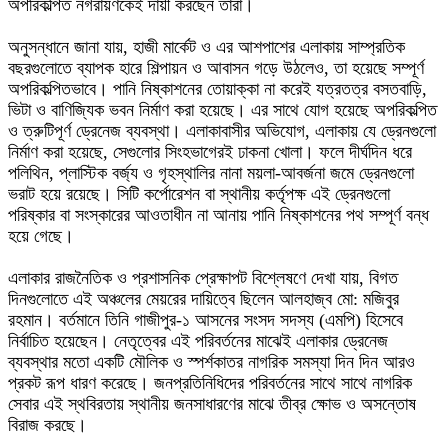
অপরিকল্পিত নগরায়ণকেই দায়ী করছেন তারা।
‎অনুসন্ধানে জানা যায়, হাজী মার্কেট ও এর আশপাশের এলাকায় সাম্প্রতিক
বছরগুলোতে ব্যাপক হারে শিল্পায়ন ও আবাসন গড়ে উঠলেও, তা হয়েছে সম্পূর্ণ
অপরিকল্পিতভাবে। পানি নিষ্কাশনের তোয়াক্কা না করেই যত্রতত্র বসতবাড়ি,
ভিটা ও বাণিজ্যিক ভবন নির্মাণ করা হয়েছে। এর সাথে যোগ হয়েছে অপরিকল্পিত
ও ত্রুটিপূর্ণ ড্রেনেজ ব্যবস্থা। এলাকাবাসীর অভিযোগ, এলাকায় যে ড্রেনগুলো
নির্মাণ করা হয়েছে, সেগুলোর সিংহভাগেরই ঢাকনা খোলা। ফলে দীর্ঘদিন ধরে
পলিথিন, প্লাস্টিক বর্জ্য ও গৃহস্থালির নানা ময়লা-আবর্জনা জমে ড্রেনগুলো
ভরাট হয়ে রয়েছে। সিটি কর্পোরেশন বা স্থানীয় কর্তৃপক্ষ এই ড্রেনগুলো
পরিষ্কার বা সংস্কারের আওতাধীন না আনায় পানি নিষ্কাশনের পথ সম্পূর্ণ বন্ধ
হয়ে গেছে।
‎এলাকার রাজনৈতিক ও প্রশাসনিক প্রেক্ষাপট বিশ্লেষণে দেখা যায়, বিগত
দিনগুলোতে এই অঞ্চলের মেয়রের দায়িত্বে ছিলেন আলহাজ্ব মো: মজিবুর
রহমান। বর্তমানে তিনি গাজীপুর-১ আসনের সংসদ সদস্য (এমপি) হিসেবে
নির্বাচিত হয়েছেন। নেতৃত্বের এই পরিবর্তনের মাঝেই এলাকার ড্রেনেজ
ব্যবস্থার মতো একটি মৌলিক ও স্পর্শকাতর নাগরিক সমস্যা দিন দিন আরও
প্রকট রূপ ধারণ করেছে। জনপ্রতিনিধিদের পরিবর্তনের সাথে সাথে নাগরিক
সেবার এই স্থবিরতায় স্থানীয় জনসাধারণের মাঝে তীব্র ক্ষোভ ও অসন্তোষ
বিরাজ করছে।