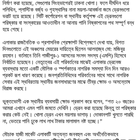
নির্মাণ করা হয়েছে, সেগুলোর সিংহভাগেরই ঢাকনা খোলা। ফলে দীর্ঘদিন ধরে
পলিথিন, প্লাস্টিক বর্জ্য ও গৃহস্থালির নানা ময়লা-আবর্জনা জমে ড্রেনগুলো
ভরাট হয়ে রয়েছে। সিটি কর্পোরেশন বা স্থানীয় কর্তৃপক্ষ এই ড্রেনগুলো
পরিষ্কার বা সংস্কারের আওতাধীন না আনায় পানি নিষ্কাশনের পথ সম্পূর্ণ বন্ধ
হয়ে গেছে।
‎এলাকার রাজনৈতিক ও প্রশাসনিক প্রেক্ষাপট বিশ্লেষণে দেখা যায়, বিগত
দিনগুলোতে এই অঞ্চলের মেয়রের দায়িত্বে ছিলেন আলহাজ্ব মো: মজিবুর
রহমান। বর্তমানে তিনি গাজীপুর-১ আসনের সংসদ সদস্য (এমপি) হিসেবে
নির্বাচিত হয়েছেন। নেতৃত্বের এই পরিবর্তনের মাঝেই এলাকার ড্রেনেজ
ব্যবস্থার মতো একটি মৌলিক ও স্পর্শকাতর নাগরিক সমস্যা দিন দিন আরও
প্রকট রূপ ধারণ করেছে। জনপ্রতিনিধিদের পরিবর্তনের সাথে সাথে নাগরিক
সেবার এই স্থবিরতায় স্থানীয় জনসাধারণের মাঝে তীব্র ক্ষোভ ও অসন্তোষ
বিরাজ করছে।
‎ভুক্তভোগী এক স্থানীয় ব্যবসায়ী ক্ষোভ প্রকাশ করে বলেন, “গত ২০ বছরেও
আমরা এখানে এমন পানি জমতে দেখিনি। ড্রেন করা হয়েছে কিন্তু তা পরিষ্কার
করার কেউ নেই। খোলা ড্রেন এখন ময়লার ভাগাড়। দোকানপাট খুলতে পারছি
না, ভেতরে পানি ঢুকে লাখ লাখ টাকার মালামাল নষ্ট হচ্ছে।”
‎মৌচাক হাজী মার্কেট এলাকাটি অত্যন্ত জনবহুল এবং অর্থনৈতিকভাবে