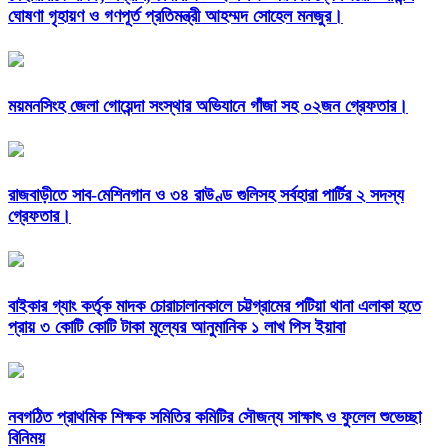
ঘোষণা গৃহায়ণ ও গণপূর্ত প্রতিমন্ত্রী আহম্মদ সোহেল মনজুর।
ময়মনসিংহ জেলা গোয়েন্দা সংস্থার অভিযানে গাঁজা সহ ০২জন গ্রেফতার।
রাজবাড়ীতে সাব-মেশিনগান ও ৩৪ রাউণ্ড গুলিসহ সর্বহারা পার্টির ২ সদস্য
গ্রেফতার।
বাইকার গ্যাং কর্তৃক মাদক চোরাচালানকালে চট্টগ্রামের পটিয়া থানা এলাকা হতে
প্রায় ৩ কোটি কোটি টাকা মূল্যের আনুমানিক ১ লাখ পিস ইয়াবা
নবগঠিত প্রাথমিক শিক্ষক সমিতির কমিটির সৌজন্য সাক্ষাৎ ও ফুলেল শুভেচ্ছা
বিনিময়