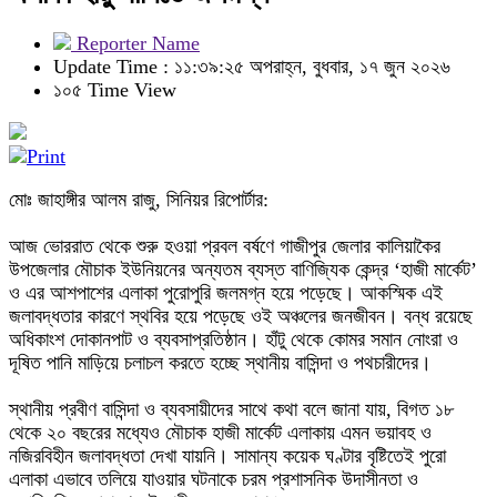
Reporter Name
Update Time : ১১:৩৯:২৫ অপরাহ্ন, বুধবার, ১৭ জুন ২০২৬
১০৫ Time View
মোঃ জাহাঙ্গীর আলম রাজু, সিনিয়র রিপোর্টার:
‎আজ ভোররাত থেকে শুরু হওয়া প্রবল বর্ষণে গাজীপুর জেলার কালিয়াকৈর
উপজেলার মৌচাক ইউনিয়নের অন্যতম ব্যস্ত বাণিজ্যিক কেন্দ্র ‘হাজী মার্কেট’
ও এর আশপাশের এলাকা পুরোপুরি জলমগ্ন হয়ে পড়েছে। আকস্মিক এই
জলাবদ্ধতার কারণে স্থবির হয়ে পড়েছে ওই অঞ্চলের জনজীবন। বন্ধ রয়েছে
অধিকাংশ দোকানপাট ও ব্যবসাপ্রতিষ্ঠান। হাঁটু থেকে কোমর সমান নোংরা ও
দূষিত পানি মাড়িয়ে চলাচল করতে হচ্ছে স্থানীয় বাসিন্দা ও পথচারীদের।
‎স্থানীয় প্রবীণ বাসিন্দা ও ব্যবসায়ীদের সাথে কথা বলে জানা যায়, বিগত ১৮
থেকে ২০ বছরের মধ্যেও মৌচাক হাজী মার্কেট এলাকায় এমন ভয়াবহ ও
নজিরবিহীন জলাবদ্ধতা দেখা যায়নি। সামান্য কয়েক ঘণ্টার বৃষ্টিতেই পুরো
এলাকা এভাবে তলিয়ে যাওয়ার ঘটনাকে চরম প্রশাসনিক উদাসীনতা ও