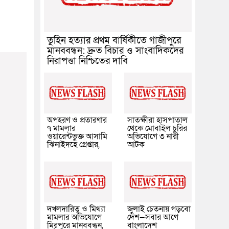
তুহিন হত্যার প্রথম বার্ষিকীতে গাজীপুরে
মানববন্ধন: দ্রুত বিচার ও সাংবাদিকদের
নিরাপত্তা নিশ্চিতের দাবি
অপহরণ ও প্রতারণার
সাতক্ষীরা হাসপাতাল
৭ মামলার
থেকে মোবাইল চুরির
ওয়ারেন্টভুক্ত আসামি
অভিযোগে ৩ নারী
ঝিনাইদহে গ্রেপ্তার,
আটক
দখলদারিত্ব ও মিথ্যা
জুলাই চেতনায় গড়বো
মামলার অভিযোগে
দেশ—সবার আগে
মিরপুরে মানববন্ধন,
বাংলাদেশ