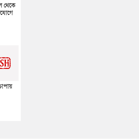
াল থেকে
িযোগে
 চাপায়