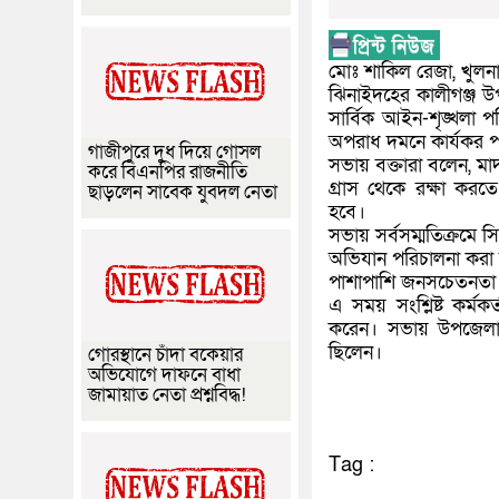
মোঃ শাকিল রেজা, খুলনা 
ঝিনাইদহের কালীগঞ্জ উ
সার্বিক আইন-শৃঙ্খলা পর
অপরাধ দমনে কার্যকর পদ
গাজীপুরে দুধ দিয়ে গোসল
সভায় বক্তারা বলেন, ম
করে বিএনপির রাজনীতি
গ্রাস থেকে রক্ষা করত
ছাড়লেন সাবেক যুবদল নেতা
হবে।
সভায় সর্বসম্মতিক্রমে স
অভিযান পরিচালনা করা হ
পাশাপাশি জনসচেতনতা ব
এ সময় সংশ্লিষ্ট কর্
করেন। সভায় উপজেলা প্
ছিলেন।
গোরস্থানে চাঁদা বকেয়ার
অভিযোগে দাফনে বাধা
জামায়াত নেতা প্রশ্নবিদ্ধ!
Tag :