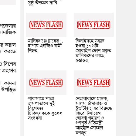
সুষ্ঠু তদন্তের দাবি
উপজেলার
 সামাজিক
মানিকগঞ্জে ট্রাকের
ঝিনাইদহে উদ্ধার
কের করাল
চাপায় এনজিও কর্মী
হওয়া ১০৬টি
নিহত,
মোবাইল ফোন প্রকৃত
াজ করতে
মালিকদের কাছে
হস্তান্তর,
 ও বিশেষ
 গ্রহণের
া কামনা
 উপস্থিত
লাকসামে শান্তা
নেছারাবাদে মাদক,
হাসপাতালে দুই
সন্ত্রাস, চাঁদাবাজ ও
বিশেষজ্ঞ
ইভটিজিং এর বিরুদ্ধে
চিকিৎসককে ফুলেল
জিরো টলারেন্স
সংবর্ধনা
ঘোষণা গৃহায়ণ ও
গণপূর্ত প্রতিমন্ত্রী
আহম্মদ সোহেল
মনজুর।