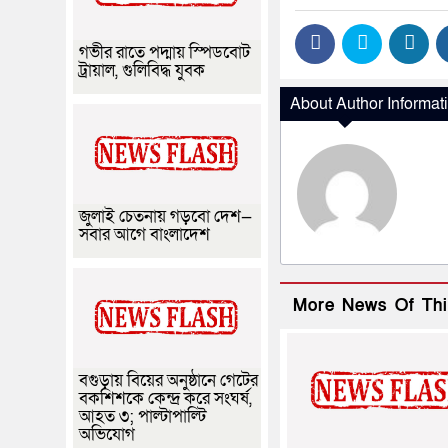
গভীর রাতে পদ্মায় স্পিডবোট
ট্রায়াল, গুলিবিদ্ধ যুবক
About Author Informat
জুলাই চেতনায় গড়বো দেশ—
সবার আগে বাংলাদেশ
More News Of Thi
বগুড়ায় বিয়ের অনুষ্ঠানে গেটের
বকশিশকে কেন্দ্র করে সংঘর্ষ,
আহত ৩; পাল্টাপাল্টি
অভিযোগ