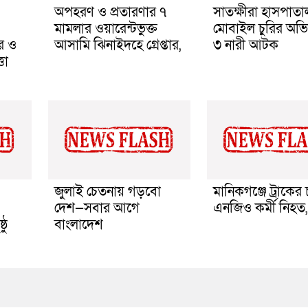
অপহরণ ও প্রতারণার ৭
সাতক্ষীরা হাসপাত
মামলার ওয়ারেন্টভুক্ত
মোবাইল চুরির অভ
ার ও
আসামি ঝিনাইদহে গ্রেপ্তার,
৩ নারী আটক
তা
জুলাই চেতনায় গড়বো
মানিকগঞ্জে ট্রাকের
দেশ—সবার আগে
এনজিও কর্মী নিহত,
ঠু
বাংলাদেশ