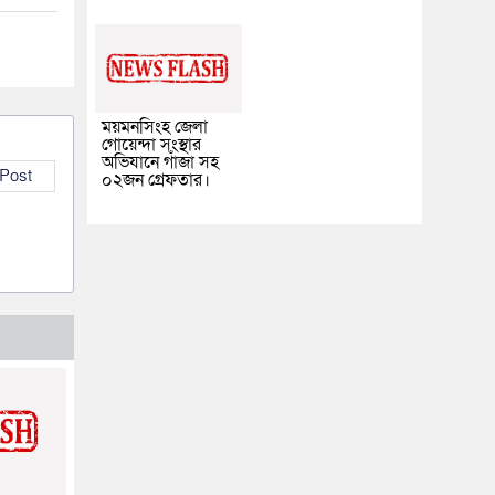
ময়মনসিংহ জেলা
গোয়েন্দা সংস্থার
অভিযানে গাঁজা সহ
 Post
০২জন গ্রেফতার।