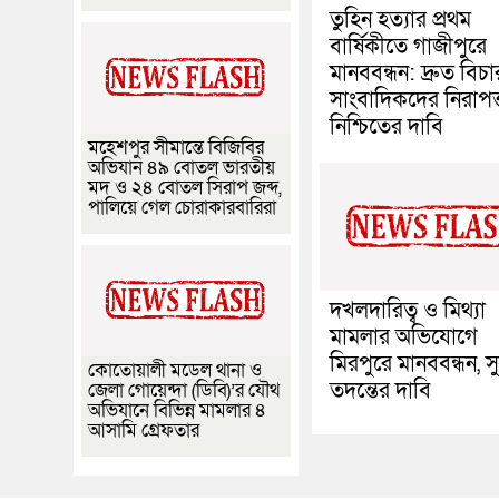
তুহিন হত্যার প্রথম
বার্ষিকীতে গাজীপুরে
মানববন্ধন: দ্রুত বিচ
সাংবাদিকদের নিরাপত্
নিশ্চিতের দাবি
মহেশপুর সীমান্তে বিজিবির
অভিযান ৪৯ বোতল ভারতীয়
মদ ও ২৪ বোতল সিরাপ জব্দ,
পালিয়ে গেল চোরাকারবারিরা
দখলদারিত্ব ও মিথ্যা
মামলার অভিযোগে
মিরপুরে মানববন্ধন, সুষ্
কোতোয়ালী মডেল থানা ও
তদন্তের দাবি
জেলা গোয়েন্দা (ডিবি)’র যৌথ
অভিযানে বিভিন্ন মামলার ৪
আসামি গ্রেফতার