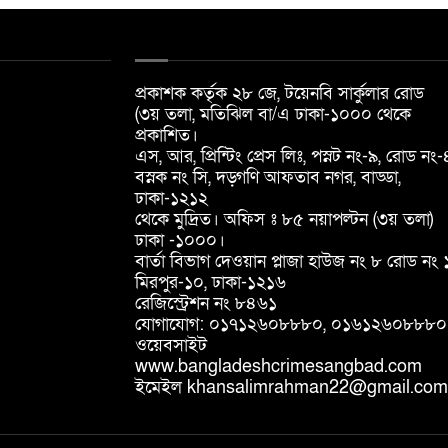
প্রকাশক কর্তৃক ২৮ জে, টয়েনবি সার্কুলার রোড
(৩য় তলা, মতিঝিল বা/এ ঢাকা-১০০০ থেকে
প্রকাশিত।
এস, আর, প্রিন্টিং প্রেস লিঃ, পস্নট নং-৯, রোড নং-
বস্নক নং সি, দড়্গণি আফতাব নগর, বাড্ডা,
ঢাকা-১২১২
থেকে মুদ্রিত। অফিস ঃ ৮৫ নয়াপল্টন (৩য় তলা)
ঢাকা -১০০০।
বার্তা বিভাগ দেওয়ান প্লাজা হাউজ নং ৮ রোড নং 
মিরপুর-১০, ঢাকা-১২১৬
রেজিস্ট্রেশন নং ৮৪৬১
যোগাযোগ: ০১৭১২৬০৮৮৮০, ০১৬১২৬০৮৮৮০
ওয়েবসাইট
www.bangladeshcrimesangbad.com
ইমেইল khansalimrahman22@gmail.com