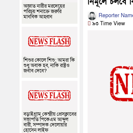
নির্মূলে চলবে
অজ্ঞাত নারীর মরদেহের
পরিচয় শনাক্তে জরুরি
Reporter Nam
মানবিক আহ্বান
৯৩ Time View
শিশুর কোলে শিশু: আমরা কি
শুধু অবাক হব, নাকি রাষ্ট্রও
জবাব দেবে?
বড়াইগ্রাম কেন্দ্রীয় প্রেসক্লাবের
সভাপতি পিকেএম আব্দুল
বারী, সম্পাদক দেলোয়ার
হোসেন লাইফ