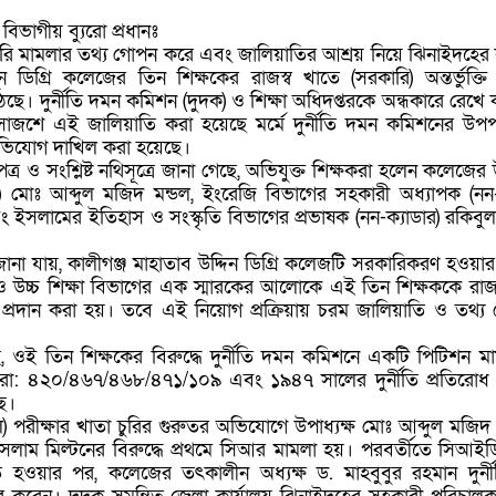
িভাগীয় ব্যুরো প্রধানঃ
ি মামলার তথ্য গোপন করে এবং জালিয়াতির আশ্রয় নিয়ে ঝিনাইদহের ক
ন ডিগ্রি কলেজের তিন শিক্ষকের রাজস্ব খাতে (সরকারি) অন্তর্ভুক্ত
ছে। দুর্নীতি দমন কমিশন (দুদক) ও শিক্ষা অধিদপ্তরকে অন্ধকারে রেখ
োগসাজশে এই জালিয়াতি করা হয়েছে মর্মে দুর্নীতি দমন কমিশনের উপ
ভিযোগ দাখিল করা হয়েছে।
ও সংশ্লিষ্ট নথিসূত্রে জানা গেছে, অভিযুক্ত শিক্ষকরা হলেন কলেজের উ
ার) মোঃ আব্দুল মজিদ মন্ডল, ইংরেজি বিভাগের সহকারী অধ্যাপক (নন-
বং ইসলামের ইতিহাস ও সংস্কৃতি বিভাগের প্রভাষক (নন-ক্যাডার) রকিব
জানা যায়, কালীগঞ্জ মাহাতাব উদ্দিন ডিগ্রি কলেজটি সরকারিকরণ হওয়
 ও উচ্চ শিক্ষা বিভাগের এক স্মারকের আলোকে এই তিন শিক্ষককে রাজ
োগ প্রদান করা হয়। তবে এই নিয়োগ প্রক্রিয়ায় চরম জালিয়াতি ও তথ্
গেছে, ওই তিন শিক্ষকের বিরুদ্ধে দুর্নীতি দমন কমিশনে একটি পিটিশন ম
ারা: ৪২০/৪৬৭/৪৬৮/৪৭১/১০৯ এবং ১৯৪৭ সালের দুর্নীতি প্রতিরো
ে।
রীক্ষার খাতা চুরির গুরুতর অভিযোগে উপাধ্যক্ষ মোঃ আব্দুল মজিদ 
সলাম মিল্টনের বিরুদ্ধে প্রথমে সিআর মামলা হয়। পরবর্তীতে সিআইড
িত হওয়ার পর, কলেজের তৎকালীন অধ্যক্ষ ড. মাহবুবুর রহমান দুর্ন