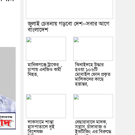
জুলাই চেতনায় গড়বো দেশ—সবার আগে
বাংলাদেশ
মানিকগঞ্জে ট্রাকের
ঝিনাইদহে উদ্ধার
চাপায় এনজিও কর্মী
হওয়া ১০৬টি
নিহত,
মোবাইল ফোন প্রকৃত
মালিকদের কাছে
হস্তান্তর,
লাকসামে শান্তা
নেছারাবাদে মাদক,
হাসপাতালে দুই
সন্ত্রাস, চাঁদাবাজ ও
বিশেষজ্ঞ
ইভটিজিং এর বিরুদ্ধে