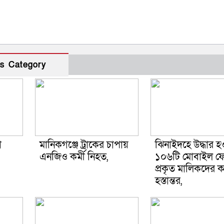
s Category
ো
মানিকগঞ্জে ট্রাকের চাপায়
ঝিনাইদহে উদ্ধার হ
এনজিও কর্মী নিহত,
১০৬টি মোবাইল ফ
প্রকৃত মালিকদের ক
হস্তান্তর,