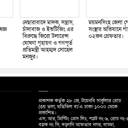
নেছারাবাদে মাদক, সন্ত্রাস,
ময়মনসিংহ জেলা গো
জ্ঞ
চাঁদাবাজ ও ইভটিজিং এর
সংস্থার অভিযানে গা
বিরুদ্ধে জিরো টলারেন্স
০২জন গ্রেফতার।
ঘোষণা গৃহায়ণ ও গণপূর্ত
প্রতিমন্ত্রী আহম্মদ সোহেল
মনজুর।
প্রকাশক কর্তৃক ২৮ জে, টয়েনবি সার্কুলার রোড
(৩য় তলা, মতিঝিল বা/এ ঢাকা-১০০০ থেকে
প্রকাশিত।
এস, আর, প্রিন্টিং প্রেস লিঃ, পস্নট নং-৯, রোড নং-
বস্নক নং সি, দড়্গণি আফতাব নগর, বাড্ডা,