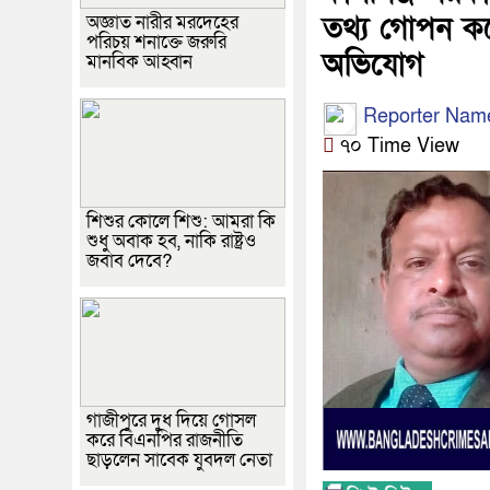
তথ্য গোপন করে 
অজ্ঞাত নারীর মরদেহের
পরিচয় শনাক্তে জরুরি
অভিযোগ
মানবিক আহ্বান
Reporter Nam
৭০ Time View
শিশুর কোলে শিশু: আমরা কি
শুধু অবাক হব, নাকি রাষ্ট্রও
জবাব দেবে?
গাজীপুরে দুধ দিয়ে গোসল
করে বিএনপির রাজনীতি
ছাড়লেন সাবেক যুবদল নেতা