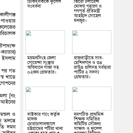
চিকিৎসককে ফুলেল
জিরো টলারেন্স
সংবর্ধনা
ঘোষণা গৃহায়ণ ও
গণপূর্ত প্রতিমন্ত্রী
ালীগঞ্জ
আহম্মদ সোহেল
মনজুর।
ি পাওয়ার
ে কলেজের
পরিচালক
পাধ্যক্ষ
ক্যাডার)
ময়মনসিংহ জেলা
রাজবাড়ীতে সাব-
ুল ইসলাম
গোয়েন্দা সংস্থার
মেশিনগান ও ৩৪
অভিযানে গাঁজা সহ
রাউণ্ড গুলিসহ সর্বহারা
ার পর গত
০২জন গ্রেফতার।
পার্টির ২ সদস্য
স্ব খাতে
গ্রেফতার।
য গোপনের
ামলা [নং
ধ আইনের
মন্ডল ও
বাইকার গ্যাং কর্তৃক
নবগঠিত প্রাথমিক
মাদক
শিক্ষক সমিতির
ি তদন্তে
চোরাচালানকালে
কমিটির সৌজন্য
ীতি দমন
চট্টগ্রামের পটিয়া থানা
সাক্ষাৎ ও ফুলেল