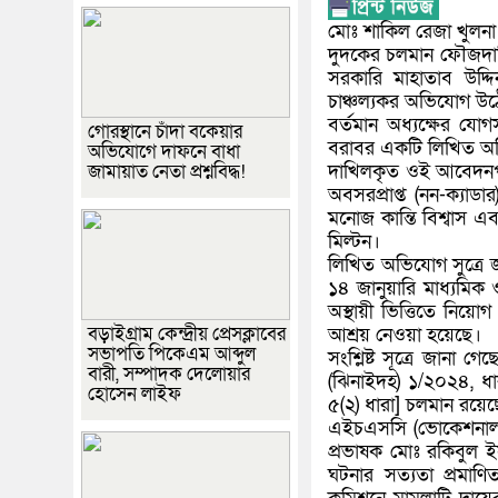
মোঃ শাকিল রেজা খুলনা ব
দুদকের চলমান ফৌজদার
সরকারি মাহাতাব উদ্দি
চাঞ্চল্যকর অভিযোগ উঠে
বর্তমান অধ্যক্ষের য
গোরস্থানে চাঁদা বকেয়ার
বরাবর একটি লিখিত অ
অভিযোগে দাফনে বাধা
জামায়াত নেতা প্রশ্নবিদ্ধ!
দাখিলকৃত ওই আবেদনপত্র 
অবসরপ্রাপ্ত (নন-ক্যাড
মনোজ কান্তি বিশ্বাস এ
মিল্টন।
লিখিত অভিযোগ সুত্রে 
১৪ জানুয়ারি মাধ্যমিক
অস্থায়ী ভিত্তিতে নিয়
বড়াইগ্রাম কেন্দ্রীয় প্রেসক্লাবের
আশ্রয় নেওয়া হয়েছে।
সভাপতি পিকেএম আব্দুল
সংশ্লিষ্ট সূত্রে জানা 
বারী, সম্পাদক দেলোয়ার
(ঝিনাইদহ) ১/২০২৪, ধ
হোসেন লাইফ
৫(২) ধারা] চলমান রয়েছ
এইচএসসি (ভোকেশনাল) প
প্রভাষক মোঃ রকিবুল ই
ঘটনার সত্যতা প্রমাণ