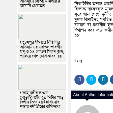
অভিযানে বিভিন্ন মামলার ৪
সিআইডির তদন্তে প্রমান
আসামি গ্রেফতার
বিরুদ্ধে দায়েরকৃত মামল
সুত্রে জানা গেছে, দুর্ন
দুদক ঝিনাইদহ সমন্বিত 
চলমান বা চার্জসীট হ
উত্থাপন করে প্রয়োজনীয়
হবে।
মহেশপুর সীমান্তে বিজিবির
অভিযান ৪৯ বোতল ভারতীয়
মদ ও ২৪ বোতল সিরাপ জব্দ,
পালিয়ে গেল চোরাকারবারিরা
Tag :
গড়াই নদীর ভাঙনে
About Author Informat
ঘোড়াইঘাটের ৫০ মিটার পাড়
বিলীন ভিটে মাটি হারানোর
শঙ্কায় নদীতীরের বাসিন্দারা