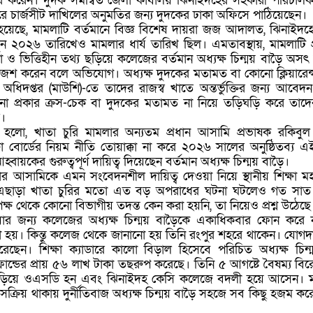
র করেন। দুদক সমন্বিত জেলা কার্যালয় ঝিনাইদহের সহকারী পরিচালক
রে চার্জসীট দাখিলের অনুমতির জন্য দুদকের ঢাকা অফিসে পাঠিয়েছেন।
হয়েছে, মামলাটি বর্তমানে বিজ্ঞ বিশেষ দায়রা জজ আদালত, ঝিনাইদহ
২০২৬ তারিখেও মামলার ধার্য তারিখ ছিল। এমতাবস্থায়, মামলাটি প্র
থ্যা ও ভিত্তিহীন তথ্য ছড়িয়ে কলেজের বর্তমান অধ্যক্ষ চিন্ময় বাড়ৈ অসৎ উ
জশ করেন বলে অভিযোগ। অধ্যক্ষ দুদকের মতামত বা কোনো ক্লিয়ারেন্
া অধিদপ্তর (মাউশি)-তে তাদের রাজস্ব খাতে অন্তর্ভুক্তির জন্য আবেদ
ো প্রকার ক্রস-চেক বা দুদকের মতামত না নিয়ে তড়িঘড়ি করে তাদের
ে।
 হলো, খাতা চুরি মামলার অন্যতম প্রধান আসামি প্রভাষক রকিবু
্ষা বোর্ডের নিয়ম নীতি তোয়াক্কা না করে ২০২৬ সালের অনুষ্ঠিতব্য
বায়কের গুরুত্বপূর্ণ দায়িত্ব দিয়েছেন বর্তমান অধ্যক্ষ চিন্ময় বাড়ৈ।
আসামিকে এমন সংবেদনশীল দায়িত্ব দেওয়া নিয়ে স্থানীয় শিক্ষা মহল
ছে। এছাড়া খাতা চুরির মতো এত বড় অপরাধের ঘটনা ঘটলেও গত সা
 পক্ষ থেকে কোনো বিভাগীয় তদন্ত কেন করা হয়নি, তা নিয়েও প্রশ্ন উঠেছে
য়ার জন্য কলেজের অধ্যক্ষ চিন্ময় বাড়ৈকে একাধিকবার ফোন করে 
া হয়। কিন্তু কলেজ থেকে জানানো হয় তিনি রংপুর শহরে থাকেন। যোগদ
েছেন। শিক্ষা ক্যাডারে কালো বিড়াল হিসেবে পরিচিত অধ্যক্ষ চিন্
্ডের প্রায় ৫৬ লাখ টাকা তছরুপ করেছে। তিনি ৫ আগষ্টে বৈষম্য বিরো
দাড়িয়ে ওএসডি হন এবং ঝিনাইদহ কেসি কলেজে বদলী হয়ে আসেন। 
সক্রিয় থাকায় দুর্নীতিবাজ অধ্যক্ষ চিন্ময় বাড়ৈ সহজে সব কিছু হজম করে