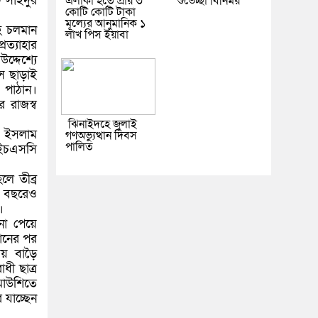
 সাইদুর
এলাকা হতে প্রায় ৩
শুভেচ্ছা বিনিময়
কোটি কোটি টাকা
মূল্যের আনুমানিক ১
ে চলমান
লাখ পিস ইয়াবা
ত্যাহার
দ্দেশ্যে
স ছাড়াই
ন পাঠান।
 রাজস্ব
ঝিনাইদহে জুলাই
ল ইসলাম
গণঅভ্যুত্থান দিবস
পালিত
 এইচএসসি
ে তীব্র
ত বছরেও
।
না পেয়ে
ানের পর
ময় বাড়ৈ
ধী ছাত্র
মাউশিতে
 যাচ্ছেন