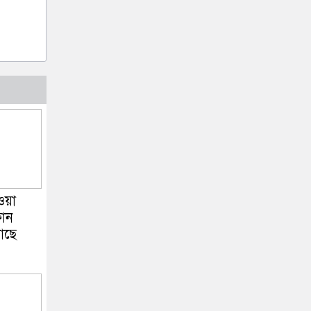
ওয়া
োন
াছে