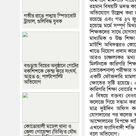
কমিশনে মামলাটি দায়ে
রহমান বিষয়টি তদন্ত ক
অভিযোগে উল্লেখ করা 
গভীর রাতে পদ্মায় স্পিডবোট
রয়েছে এবং গত ২৭ জুন 
ট্রায়াল, গুলিবিদ্ধ যুবক
হয়েছে মর্মে সম্পূর্ণ মি
শিক্ষকদের সাথে যোগসা
মাধ্যমিক ও উচ্চ শিক্ষ
মাউশি অধিদপ্তরও কোন
খাতে নিয়োগ প্রদান কর
আরও চাঞ্চল্যকর তথ্য
মিল্টনকে কারিগরি শিক
বগুড়ায় বিয়ের অনুষ্ঠানে গেটের
(ভোকেশনাল) পরীক্ষার আহ্
বকশিশকে কেন্দ্র করে সংঘর্ষ,
আহত ৩; পাল্টাপাল্টি
একটি ফৌজদারি মামলার 
অভিযোগ
ক্ষোভের সৃষ্টি হয়ে
কারিগরি শিক্ষা বোর্ডের
এ বিষয়ে বক্তব্য নেও
কলেজে গিয়ে সন্ধান কর
মাত্র দুইদিন অফিস কর
যোগদানের পর কলেজ ফান
আন্দোলনের বিপক্ষে 
কোতোয়ালী মডেল থানা ও
এখনো ফ্যাসিবাদী শক্তি 
জেলা গোয়েন্দা (ডিবি)’র যৌথ
বলে অভিযোগ।