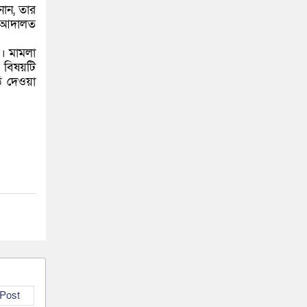
নান, তার
তু আদালত
র। মামলা
 বিষয়টি
ঠি দেওয়া
 Post