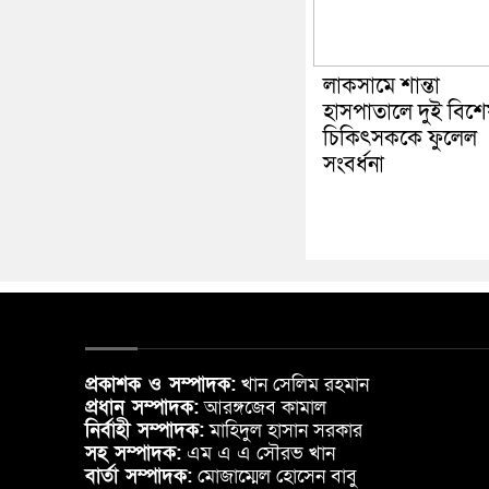
লাকসামে শান্তা
হাসপাতালে দুই বিশেষ
চিকিৎসককে ফুলেল
সংবর্ধনা
প্রকাশক ও সম্পাদক:
খান সেলিম রহমান
প্রধান সম্পাদক:
আরঙ্গজেব কামাল
নির্বাহী সম্পাদক:
মাহিদুল হাসান সরকার
সহ সম্পাদক:
এম এ এ সৌরভ খান
বার্তা সম্পাদক:
মোজাম্মেল হোসেন বাবু