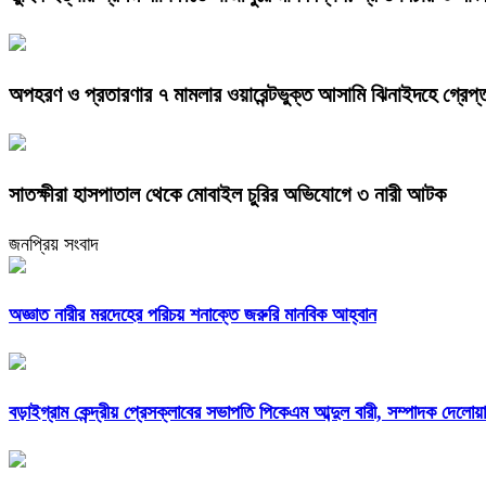
অপহরণ ও প্রতারণার ৭ মামলার ওয়ারেন্টভুক্ত আসামি ঝিনাইদহে গ্রেপ্
সাতক্ষীরা হাসপাতাল থেকে মোবাইল চুরির অভিযোগে ৩ নারী আটক
জনপ্রিয় সংবাদ
অজ্ঞাত নারীর মরদেহের পরিচয় শনাক্তে জরুরি মানবিক আহ্বান
বড়াইগ্রাম কেন্দ্রীয় প্রেসক্লাবের সভাপতি পিকেএম আব্দুল বারী, সম্পাদক দেলো