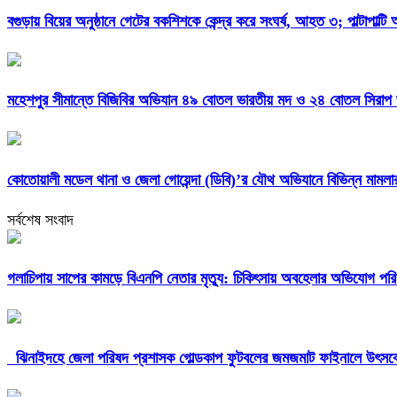
বগুড়ায় বিয়ের অনুষ্ঠানে গেটের বকশিশকে কেন্দ্র করে সংঘর্ষ, আহত ৩; পাল্টাপাল্ট
মহেশপুর সীমান্তে বিজিবির অভিযান ৪৯ বোতল ভারতীয় মদ ও ২৪ বোতল সিরাপ জব
কোতোয়ালী মডেল থানা ও জেলা গোয়েন্দা (ডিবি)’র যৌথ অভিযানে বিভিন্ন মামল
সর্বশেষ সংবাদ
গলাচিপায় সাপের কামড়ে বিএনপি নেতার মৃত্যু: চিকিৎসায় অবহেলার অভিযোগ পরি
ঝিনাইদহে জেলা পরিষদ প্রশাসক গোল্ডকাপ ফুটবলের জমজমাট ফাইনালে উৎসব