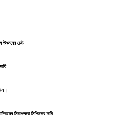
লে উৎসবের ঢেউ
দাবি
কাল।
াদিকদের নিরাপত্তা নিশ্চিতের দাবি