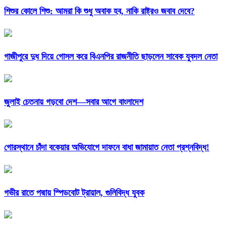
শিশুর কোলে শিশু: আমরা কি শুধু অবাক হব, নাকি রাষ্ট্রও জবাব দেবে?
গাজীপুরে দুধ দিয়ে গোসল করে বিএনপির রাজনীতি ছাড়লেন সাবেক যুবদল নেতা
জুলাই চেতনায় গড়বো দেশ—সবার আগে বাংলাদেশ
গোরস্থানে চাঁদা বকেয়ার অভিযোগে দাফনে বাধা জামায়াত নেতা প্রশ্নবিদ্ধ!
গভীর রাতে পদ্মায় স্পিডবোট ট্রায়াল, গুলিবিদ্ধ যুবক