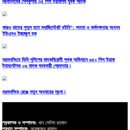
ঝিনাইদহের শৈলকুপায় ৩৫ পিস ইয়াবাসহ যুবক আটক
কারও হাতের পুতুল হতে ম্যাজিস্ট্রেট হইনি”: সততা ও কর্মদক্ষতায় অনন্য
ইউএনও ইজাজুল হক
ময়মনসিংহে ডিবি পুলিশের মাদকবিরোধী পৃথক অভিযানে ৬৫০ পিস ইয়াবা
ট্যাবলেটসহ ০৬ মাদক ব্যবসায়ী গ্রেফতার।
ময়মনসিংহ রেঞ্জে নতুন অধ্যায়ের সূচনা।
প্রকাশক ও সম্পাদক:
খান সেলিম রহমান
প্রধান সম্পাদক:
আরঙ্গজেব কামাল