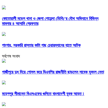
কোতোয়ালী মডেল থানা ও জেলা গোয়েন্দা (ডিবি)’র যৌথ অভিযানে বিভিন্ন
মামলার ৪ আসামি গ্রেফতার
পাংশায়, সরকারি রাস্তার কাটা গাছ চেয়ারম্যানের হাতে আটক
সর্বশেষ সংবাদ
গাজীপুরে দুধ দিয়ে গোসল করে বিএনপির রাজনীতি ছাড়লেন সাবেক যুবদল নেতা
মহেশপুর সীমান্তে বিএসএফের গুলিতে বাংলাদেশী যুবক আহত।