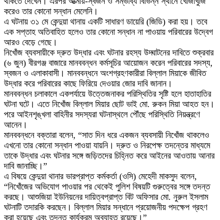
থাকতে দেখেন। এরপর আত্মীয়-স্বজন ও সম্ভাব্য বিভিন্ন স্থানে খোঁজাখুঁজি
করেও তার কোনো সন্ধান মেলেনি।
এ ঘটনায় ৩১ মে কেন্দুয়া থানায় একটি সাধারণ ডায়েরি (জিডি) করা হয়। তবে
এক সপ্তাহ অতিবাহিত হলেও তার কোনো সন্ধান না পাওয়ায় পরিবারের উদ্বেগ
আরও বেড়ে গেছে।
নিখোঁজ ব্যবসায়ীকে দ্রুত উদ্ধার এবং ঘটনার রহস্য উদ্ঘাটনের দাবিতে শুক্রবার
(৬ জুন) বীরগঞ্জ বাজারে মানববন্ধন কর্মসূচির আয়োজন করেন পরিবারের সদস্য,
স্বজন ও এলাকাবাসী। মানববন্ধনে অংশগ্রহণকারীরা বিল্লাল মিয়াকে জীবিত
উদ্ধার করে পরিবারের কাছে ফিরিয়ে দেওয়ার জোর দাবি জানান।
মানববন্ধন চলাকালে একপর্যায়ে উত্তেজনাকর পরিস্থিতির সৃষ্টি হলে হাতাহাতির
ঘটনা ঘটে। এতে নিখোঁজ বিল্লাল মিয়ার ছোট ভাই মো. রুকন মিয়া আহত হন।
পরে আইনশৃঙ্খলা বাহিনীর সদস্যরা ঘটনাস্থলে পৌঁছে পরিস্থিতি নিয়ন্ত্রণে
আনেন।
মানববন্ধনে বক্তারা বলেন, “সাত দিন ধরে একজন ব্যবসায়ী নিখোঁজ থাকলেও
এখনো তার কোনো সন্ধান পাওয়া যায়নি। দ্রুত ও নিরপেক্ষ তদন্তের মাধ্যমে
তাকে উদ্ধার এবং ঘটনার সঙ্গে জড়িতদের চিহ্নিত করে আইনের আওতায় আনার
দাবি জানাচ্ছি।”
এ বিষয়ে কেন্দুয়া থানার ভারপ্রাপ্ত কর্মকর্তা (ওসি) মেহেদী মাকসুদ বলেন,
“নিখোঁজের অভিযোগ পাওয়ার পর থেকেই পুলিশ বিষয়টি গুরুত্বের সঙ্গে তদন্ত
করছে। আশুজিয়া ইউনিয়নের দায়িত্বপ্রাপ্ত বিট অফিসার মো. নুরুল ইসলাম
ঘটনাটি তদারকি করছেন। বিল্লাল মিয়ার সন্ধানে প্রয়োজনীয় পদক্ষেপ গ্রহণ
করা হয়েছে এবং তদন্ত কার্যক্রম অব্যাহত রয়েছে।”