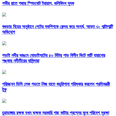
গভীর রাতে পদ্মায় স্পিডবোট ট্রায়াল, গুলিবিদ্ধ যুবক
বগুড়ায় বিয়ের অনুষ্ঠানে গেটের বকশিশকে কেন্দ্র করে সংঘর্ষ, আহত ৩; পাল্টাপাল্টি
অভিযোগ
গড়াই নদীর ভাঙনে ঘোড়াইঘাটের ৫০ মিটার পাড় বিলীন ভিটে মাটি হারানোর
শঙ্কায় নদীতীরের বাসিন্দারা
পরিচ্ছন্ন ডিসি লেক গড়তে নিজ হাতে কচুরিপানা পরিষ্কার করলেন প্রতিমন্ত্রী
টুকু
চুয়াডাঙ্গায় রক্ষক যখন ভক্ষক সরকারি গাছ কাটায় প্রশ্নের মুখে পরিবেশ সুরক্ষা