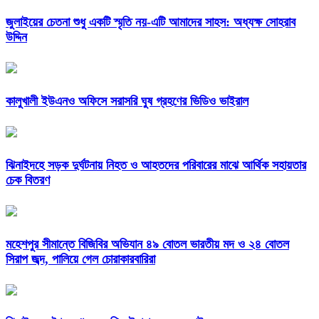
জুলাইয়ের চেতনা শুধু একটি স্মৃতি নয়-এটি আমাদের সাহস: অধ্যক্ষ সোহরাব
উদ্দিন
কালুখালী ইউএনও অফিসে সরাসরি ঘুষ গ্রহণের ভিডিও ভাইরাল
ঝিনাইদহে সড়ক দুর্ঘটনায় নিহত ও আহতদের পরিবারের মাঝে আর্থিক সহায়তার
চেক বিতরণ
মহেশপুর সীমান্তে বিজিবির অভিযান ৪৯ বোতল ভারতীয় মদ ও ২৪ বোতল
সিরাপ জব্দ, পালিয়ে গেল চোরাকারবারিরা