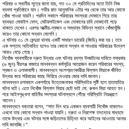
পরিবার ও স্থানীয় সূত্রে জানা যায়, গত ৩০ মে প্রতিদিনের মতো তিনি নিজ
ব্যবসা প্রতিষ্ঠানে যান। গভীর রাত আনুমানিক ৩টার পর থেকে তার আর কোনো
খোঁজ পাওয়া যায়নি। পরদিন সকালে পরিবারের সদস্যরা দোকানে গিয়ে তার
ব্যবহৃত মোবাইল ফোন, মোটরসাইকেল এবং দোকানের চাবি দোকানেই পড়ে
থাকতে দেখেন। এরপর আত্মীয়-স্বজন ও সম্ভাব্য বিভিন্ন স্থানে খোঁজাখুঁজি
করেও তার কোনো সন্ধান মেলেনি।
এ ঘটনায় ৩১ মে কেন্দুয়া থানায় একটি সাধারণ ডায়েরি (জিডি) করা হয়। তবে
এক সপ্তাহ অতিবাহিত হলেও তার কোনো সন্ধান না পাওয়ায় পরিবারের উদ্বেগ
আরও বেড়ে গেছে।
নিখোঁজ ব্যবসায়ীকে দ্রুত উদ্ধার এবং ঘটনার রহস্য উদ্ঘাটনের দাবিতে শুক্রবার
(৬ জুন) বীরগঞ্জ বাজারে মানববন্ধন কর্মসূচির আয়োজন করেন পরিবারের সদস্য,
স্বজন ও এলাকাবাসী। মানববন্ধনে অংশগ্রহণকারীরা বিল্লাল মিয়াকে জীবিত
উদ্ধার করে পরিবারের কাছে ফিরিয়ে দেওয়ার জোর দাবি জানান।
মানববন্ধন চলাকালে একপর্যায়ে উত্তেজনাকর পরিস্থিতির সৃষ্টি হলে হাতাহাতির
ঘটনা ঘটে। এতে নিখোঁজ বিল্লাল মিয়ার ছোট ভাই মো. রুকন মিয়া আহত হন।
পরে আইনশৃঙ্খলা বাহিনীর সদস্যরা ঘটনাস্থলে পৌঁছে পরিস্থিতি নিয়ন্ত্রণে
আনেন।
মানববন্ধনে বক্তারা বলেন, “সাত দিন ধরে একজন ব্যবসায়ী নিখোঁজ থাকলেও
এখনো তার কোনো সন্ধান পাওয়া যায়নি। দ্রুত ও নিরপেক্ষ তদন্তের মাধ্যমে
তাকে উদ্ধার এবং ঘটনার সঙ্গে জড়িতদের চিহ্নিত করে আইনের আওতায় আনার
দাবি জানাচ্ছি।”