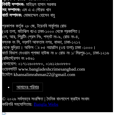
নির্বাহী সম্পাদক:
মাহিদুল হাসান সরকার
সহ সম্পাদক:
এম এ এ সৌরভ খান
বার্তা সম্পাদক:
মোজাম্মেল হোসেন বাবু
প্রকাশক কর্তৃক ২৮ জে, টয়েনবি সার্কুলার রোড
(৩য় তলা, মতিঝিল বা/এ ঢাকা-১০০০ থেকে প্রকাশিত।
এস, আর, প্রিন্টিং প্রেস লিঃ, পস্নট নং-৯, রোড নং-৪,
বস্নক নং সি, দড়্গণি আফতাব নগর, বাড্ডা, ঢাকা-১২১২
থেকে মুদ্রিত। অফিস ঃ ৮৫ নয়াপল্টন (৩য় তলা) ঢাকা -১০০০।
বার্তা বিভাগ দেওয়ান প্লাজা হাউজ নং ৮ রোড নং ১/ মিরপুর-১০, ঢাকা-১২১৬
রেজিস্ট্রেশন নং ৮৪৬১
যোগাযোগ: ০১৭১২৬০৮৮৮০, ০১৬১২৬০৮৮৮০
ওয়েবসাইট www.bangladeshcrimesangbad.com
ইমেইল khansalimrahman22@gmail.com
আমাদের পরিবার
© ২০২৬ সর্বস্বত্ব সংরক্ষিত | দৈনিক বাংলাদেশ ক্রাইম সংবাদ
কারিগরি সহযোগিতায়:
Bangla Webs