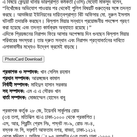
এ বিষয়ে কেন্দুয়া থানার ভারপ্রাপ্ত কর্মকর্তা (ওসি) মেহেদী মাকসুদ বলেন,
“নিখোঁজের অভিযোগ পাওয়ার পর থেকেই পুলিশ বিষয়টি গুরুত্বের সঙ্গে তদন্ত
করছে। আশুজিয়া ইউনিয়নের দায়িত্বপ্রাপ্ত বিট অফিসার মো. নুরুল ইসলাম
ঘটনাটি তদারকি করছেন। বিল্লাল মিয়ার সন্ধানে প্রয়োজনীয় পদক্ষেপ গ্রহণ
করা হয়েছে এবং তদন্ত কার্যক্রম অব্যাহত রয়েছে।”
এদিকে প্রিয়জনের নিরাপদ ফিরে আসার অপেক্ষায় দিন গুনছেন বিল্লাল মিয়ার
পরিবারের সদস্যরা। তার দ্রুত সন্ধান এবং নিরাপদ প্রত্যাবর্তনের দাবিতে
এলাকাবাসীর মধ্যেও উদ্বেগ ক্রমেই বাড়ছে।
PhotoCard Download
প্রকাশক ও সম্পাদক:
খান সেলিম রহমান
প্রধান সম্পাদক:
আরঙ্গজেব কামাল
নির্বাহী সম্পাদক:
মাহিদুল হাসান সরকার
সহ সম্পাদক:
এম এ এ সৌরভ খান
বার্তা সম্পাদক:
মোজাম্মেল হোসেন বাবু
প্রকাশক কর্তৃক ২৮ জে, টয়েনবি সার্কুলার রোড
(৩য় তলা, মতিঝিল বা/এ ঢাকা-১০০০ থেকে প্রকাশিত।
এস, আর, প্রিন্টিং প্রেস লিঃ, পস্নট নং-৯, রোড নং-৪,
বস্নক নং সি, দড়্গণি আফতাব নগর, বাড্ডা, ঢাকা-১২১২
থেকে মুদ্রিত। অফিস ঃ ৮৫ নয়াপল্টন (৩য় তলা) ঢাকা -১০০০।