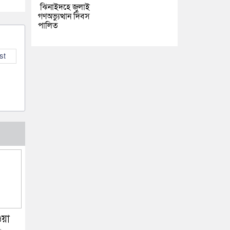
ঝিনাইদহে জুলাই
গণঅভ্যুত্থান দিবস
পালিত
st
ওয়া