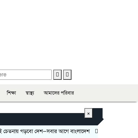
শিক্ষা
স্বাস্থ্য
আমাদের পরিবার
×
নায় গড়বো দেশ—সবার আগে বাংলাদেশ
মানিকগঞ্জে ট্রাকের চাপায়