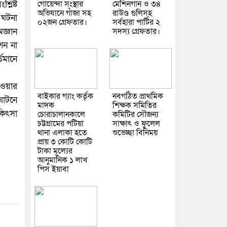
গোয়েন্দা সংস্থার
মেশিনগান ও ৩৪
লিষ্ট
অভিযানে গাঁজা সহ
রাউণ্ড গুলিসহ
 ঘটনা
০২জন গ্রেফতার।
সর্বহারা পার্টির ২
সদস্য গ্রেফতার।
জ্ঞান
শন না
তমানে
েওয়ার
বাইকার গ্যাং কর্তৃক
নবগঠিত প্রাথমিক
ঘাটনে
মাদক
শিক্ষক সমিতির
িকিৎসা
চোরাচালানকালে
কমিটির সৌজন্য
চট্টগ্রামের পটিয়া
সাক্ষাৎ ও ফুলেল
থানা এলাকা হতে
শুভেচ্ছা বিনিময়
প্রায় ৩ কোটি কোটি
টাকা মূল্যের
আনুমানিক ১ লাখ
পিস ইয়াবা