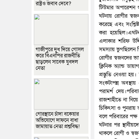
রাষ্ট্রও জবাব দেবে?
টিউমার অপারেশন শ
ঘটনায় রোগীর স্বজনদ
করেছে এবং সংশ্লিষ
করা হয়েছিল।এঘটনায় 
এলাকার শরিফ উদ্দি
গাজীপুরে দুধ দিয়ে গোসল
সমস্যায় ভুগছিলেন 
করে বিএনপির রাজনীতি
রোগীর স্বজনদের ভাষ
ছাড়লেন সাবেক যুবদল
ক্লিনিক অ্যান্ড ডায়
নেতা
প্রস্তুতি নেওয়া হ
সংকটাপন্ন অবস্থায় র
পরামর্শ দেয়।পরিব
রাজশাহীতে না নিয়ে
চিকিৎসা ও পুনরায় অস
গোরস্থানে চাঁদা বকেয়ার
বলে পরিবারের পক্ষ
অভিযোগে দাফনে বাধা
ঘটনার পর স্থানীয়দ
জামায়াত নেতা প্রশ্নবিদ্ধ!
থাকলে রোগী ও স্ব