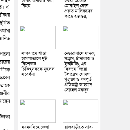
চাপায় এনজিও কর্মী
হওয়া ১০৬টি
নিহত,
মোবাইল ফোন
ছে। এ
প্রকৃত মালিকদের
বীকার
কাছে হস্তান্তর,
্থগিত
্রাম)
রজনিত
লাকসামে শান্তা
নেছারাবাদে মাদক,
াপোলো
হাসপাতালে দুই
সন্ত্রাস, চাঁদাবাজ ও
পচারের
বিশেষজ্ঞ
ইভটিজিং এর
চিকিৎসককে ফুলেল
বিরুদ্ধে জিরো
োগীকে
সংবর্ধনা
টলারেন্স ঘোষণা
ন্তরের
গৃহায়ণ ও গণপূর্ত
প্রতিমন্ত্রী আহম্মদ
 তাকে
সোহেল মনজুর।
োজনীয়
থ আছেন
টিলতা
ময়মনসিংহ জেলা
রাজবাড়ীতে সাব-