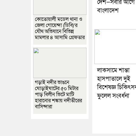
দেশ—সবার আগে
বাংলাদেশ
কোতোয়ালী মডেল থানা ও
জেলা গোয়েন্দা (ডিবি)’র
যৌথ অভিযানে বিভিন্ন
মামলার ৪ আসামি গ্রেফতার
লাকসামে শান্তা
হাসপাতালে দুই
গড়াই নদীর ভাঙনে
বিশেষজ্ঞ চিকিৎ
ঘোড়াইঘাটের ৫০ মিটার
পাড় বিলীন ভিটে মাটি
ফুলেল সংবর্ধনা
হারানোর শঙ্কায় নদীতীরের
বাসিন্দারা