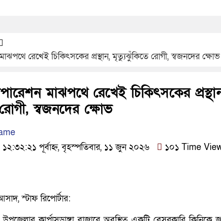
ন মাঝপথে রেখেই চিকিৎসকের প্রস্থান, মৃত্যুঝুঁকিতে রোগী, স্বজনদের ক্ষোভ
য় অপারেশন মাঝপথে রেখেই চিকিৎসকের প্রস্থা
ে রোগী, স্বজনদের ক্ষোভ
Name
:৩২:২১ পূর্বাহ্ন, বৃহস্পতিবার, ১১ জুন ২০২৬
১০১ Time Vie
সাদ, স্টাফ রিপোর্টার:
ুদা উপজেলার কার্পাসডাঙ্গা বাজারে অবস্থিত একটি বেসরকারি ক্লিনিকে জ