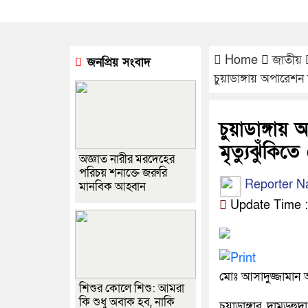
Home
জাতীয়
জনপ্রিয় সংবাদ
চুয়াডাঙ্গায় অপারেশ
চুয়াডাঙ্গা
মৃত্যুঝুঁকিত
অজ্ঞাত নারীর মরদেহের
পরিচয় শনাক্তে জরুরি
Reporter 
মানবিক আহ্বান
Update Time : ১২
মোঃ আসাদুজ্জামান আ
শিশুর কোলে শিশু: আমরা
কি শুধু অবাক হব, নাকি
চুয়াডাঙ্গার দামুড়হ