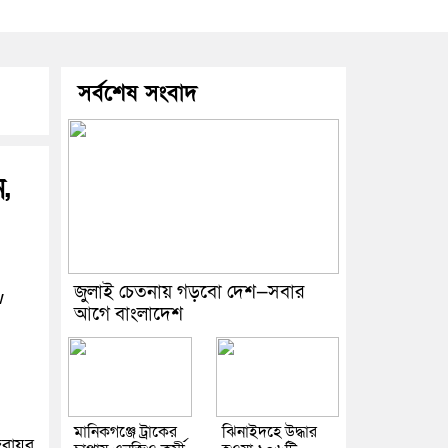
সর্বশেষ সংবাদ
ন,
জুলাই চেতনায় গড়বো দেশ—সবার
w
আগে বাংলাদেশ
মানিকগঞ্জে ট্রাকের
ঝিনাইদহে উদ্ধার
রায়ুর