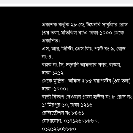
প্রকাশক কর্তৃক ২৮ জে, টয়েনবি সার্কুলার রোড
(৩য় তলা, মতিঝিল বা/এ ঢাকা-১০০০ থেকে
প্রকাশিত।
এস, আর, প্রিন্টিং প্রেস লিঃ, পস্নট নং-৯, রোড
নং-৪,
বস্নক নং সি, দড়্গণি আফতাব নগর, বাড্ডা,
ঢাকা-১২১২
থেকে মুদ্রিত। অফিস ঃ ৮৫ নয়াপল্টন (৩য় তলা)
ঢাকা -১০০০।
বার্তা বিভাগ দেওয়ান প্লাজা হাউজ নং ৮ রোড নং
১/ মিরপুর-১০, ঢাকা-১২১৬
রেজিস্ট্রেশন নং ৮৪৬১
যোগাযোগ: ০১৭১২৬০৮৮৮০,
০১৬১২৬০৮৮৮০