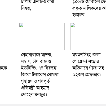
চাপায় এনজিও কর্মী
১০৬টি মোবাইল ফ
নিহত,
প্রকৃত মালিকদের ক
হস্তান্তর,
নেছারাবাদে মাদক,
ময়মনসিংহ জেলা
সন্ত্রাস, চাঁদাবাজ ও
গোয়েন্দা সংস্থার
সককে
ইভটিজিং এর বিরুদ্ধে
অভিযানে গাঁজা সহ
জিরো টলারেন্স ঘোষণা
০২জন গ্রেফতার।
গৃহায়ণ ও গণপূর্ত
প্রতিমন্ত্রী আহম্মদ
সোহেল মনজুর।