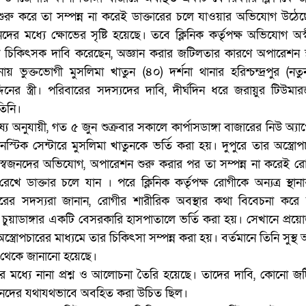
ুরু করে তা সম্পন্ন না করেই ডাক্তারের চলে যাওয়ার অভিযোগ উঠে
ের মধ্যে ক্ষোভের সৃষ্টি হয়েছে। তবে ক্লিনিক কর্তৃপক্ষ অভিযোগ অস্
্ট চিকিৎসক দাবি করেছেন, অজ্ঞান করার জটিলতার কারণে অপারেশন স
ভুক্তভোগী মুসলিমা খাতুন (৪০) দর্শনা থানার হরিশ্চন্দ্রপুর (নতুনগ
নের স্ত্রী। পরিবারের সদস্যদের দাবি, দীর্ঘদিন ধরে জরায়ুর টিউমা
তিনি।
্য অনুযায়ী, গত ৫ জুন শুক্রবার সকালে কার্পাসডাঙ্গা বাজারের নিউ অ্য
াগনস্টিক সেন্টারে মুসলিমা খাতুনকে ভর্তি করা হয়। দুপুরে তার অস্ত্রো
য়। স্বজনদের অভিযোগ, অপারেশন শুরু করার পর তা সম্পন্ন না করেই র
েখে ডাক্তার চলে যান । পরে ক্লিনিক কর্তৃপক্ষ রোগীকে অন্যত্র স্থানা
ারের সদস্যরা জানান, রোগীর শারীরিক অবস্থার কথা বিবেচনা করে
 চুয়াডাঙ্গার একটি বেসরকারি হাসপাতালে ভর্তি করা হয়। সেখানে প্রয়
্ত্রোপচারের মাধ্যমে তার চিকিৎসা সম্পন্ন করা হয়। বর্তমানে তিনি সুস্
 থেকে জানানো হয়েছে।
ের মধ্যে নানা প্রশ্ন ও আলোচনা তৈরি হয়েছে। তাদের দাবি, কোনো জ
জনদের যথাযথভাবে অবহিত করা উচিত ছিল।