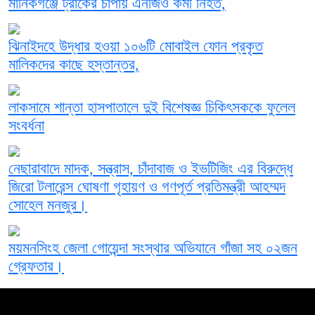
মানিকগঞ্জে ট্রাকের চাপায় এনজিও কর্মী নিহত,
ঝিনাইদহে উদ্ধার হওয়া ১০৬টি মোবাইল ফোন প্রকৃত
মালিকদের কাছে হস্তান্তর,
লাকসামে শান্তা হাসপাতালে দুই বিশেষজ্ঞ চিকিৎসককে ফুলেল
সংবর্ধনা
নেছারাবাদে মাদক, সন্ত্রাস, চাঁদাবাজ ও ইভটিজিং এর বিরুদ্ধে
জিরো টলারেন্স ঘোষণা গৃহায়ণ ও গণপূর্ত প্রতিমন্ত্রী আহম্মদ
সোহেল মনজুর।
ময়মনসিংহ জেলা গোয়েন্দা সংস্থার অভিযানে গাঁজা সহ ০২জন
গ্রেফতার।