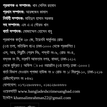
প্রকাশক ও সম্পাদক:
খান সেলিম রহমান
প্রধান সম্পাদক:
আরঙ্গজেব কামাল
নির্বাহী সম্পাদক:
মাহিদুল হাসান সরকার
সহ সম্পাদক:
এম এ এ সৌরভ খান
বার্তা সম্পাদক:
মোজাম্মেল হোসেন বাবু
প্রকাশক কর্তৃক ২৮ জে, টয়েনবি সার্কুলার রোড
(৩য় তলা, মতিঝিল বা/এ ঢাকা-১০০০ থেকে প্রকাশিত।
এস, আর, প্রিন্টিং প্রেস লিঃ, পস্নট নং-৯, রোড নং-৪,
বস্নক নং সি, দড়্গণি আফতাব নগর, বাড্ডা, ঢাকা-১২১২
থেকে মুদ্রিত। অফিস ঃ ৮৫ নয়াপল্টন (৩য় তলা) ঢাকা -১০০০।
বার্তা বিভাগ দেওয়ান প্লাজা হাউজ নং ৮ রোড নং ১/ মিরপুর-১০, ঢাকা-১২১৬
রেজিস্ট্রেশন নং ৮৪৬১
যোগাযোগ: ০১৭১২৬০৮৮৮০, ০১৬১২৬০৮৮৮০
ওয়েবসাইট www.bangladeshcrimesangbad.com
ইমেইল khansalimrahman22@gmail.com