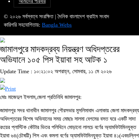
আমাদের পরিবার
© ২০২৬ সর্বস্বত্ব সংরক্ষিত | দৈনিক বাংলাদেশ ক্রাইম সংবাদ
কারিগরি সহযোগিতায়:
Bangla Webs
জামালপুরে মাদকদ্রব্য নিয়ন্ত্রণ অধিদপ্তরের
অভিযানে ১০৫ পিস ইয়াবা সহ আটক ১
Update Time : ১০:২১:০২ অপরাহ্ন, সোমবার, ১১ মে ২০২৬
মোঃ মাজেদুল ইসলাম,জেলা প্রতিনিধি জামালপুর:
জামালপুর সদর থানাধীন জামালপুর পৌরসভার মুসলিমাবাদ এলাকায় জেলা মাদকদ্রব্য
অধিদপ্তরের বিশেষ অভিযানের সময় মোছাঃ সালমা বেগমের বসত ঘরে একটি সাদা
রংয়ের প্লাস্টিক কৌটার ভিতর পলিথিনে মোড়ানো লালচে বর্ণের অ্যামফিটামিনযুক্ত
ইয়াবা ৬৪(চৌষট্টি) পিস এবং কমলা বর্ণের অ্যামফিটামিনযুক্ত ইয়াবা ৪১(একচল্লিশ