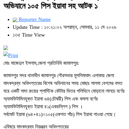
অভিযানে ১০৫ পিস ইয়াবা সহ আটক ১
Reporter Name
Update Time : ১০:২১:০২ অপরাহ্ন, সোমবার, ১১ মে ২০২৬
১৩৫ Time View
মোঃ মাজেদুল ইসলাম,জেলা প্রতিনিধি জামালপুর:
জামালপুর সদর থানাধীন জামালপুর পৌরসভার মুসলিমাবাদ এলাকায় জেলা
মাদকদ্রব্য অধিদপ্তরের বিশেষ অভিযানের সময় মোছাঃ সালমা বেগমের বসত
ঘরে একটি সাদা রংয়ের প্লাস্টিক কৌটার ভিতর পলিথিনে মোড়ানো লালচে বর্ণের
অ্যামফিটামিনযুক্ত ইয়াবা ৬৪(চৌষট্টি) পিস এবং কমলা বর্ণের
অ্যামফিটামিনযুক্ত ইয়াবা ৪১(একচল্লিশ ) পিস ।
সর্বমোট ইয়াবা (৬৪+৪১)=১০৫(একশত পাঁচ) পিস ইয়াবা পাওয়া গেছে।
এবিষয়ে মাদকদ্রব্য নিয়ন্ত্রন অধিদপ্তরের