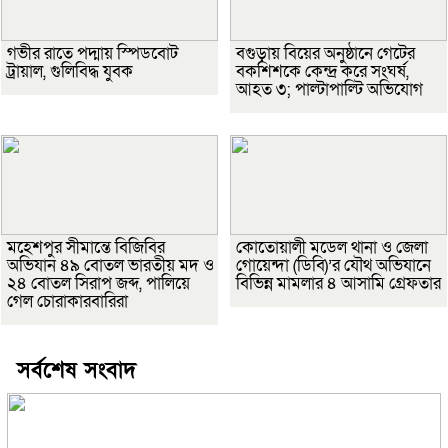
গভীর রাতে পদ্মায় স্পিডবোট
বগুড়ায় বিয়ের অনুষ্ঠানে গেটের
ট্রায়াল, গুলিবিদ্ধ যুবক
বকশিশকে কেন্দ্র করে সংঘর্ষ,
আহত ৩; পাল্টাপাল্টি অভিযোগ
মহেশপুর সীমান্তে বিজিবির
কোতোয়ালী মডেল থানা ও জেলা
অভিযান ৪৯ বোতল ভারতীয় মদ ও
গোয়েন্দা (ডিবি)’র যৌথ অভিযানে
২৪ বোতল সিরাপ জব্দ, পালিয়ে
বিভিন্ন মামলার ৪ আসামি গ্রেফতার
গেল চোরাকারবারিরা
সর্বশেষ সংবাদ