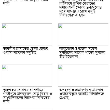
দাবি
বাইপাসে শ্রমিক নেতাদের
সমাবেশ-বিক্ষোভ; ‘দ্রব্যমূল্যের
সঙ্গে সামঞ্জস্য রেখে মজুরি
নির্ধারণের’ আহ্বান
তাবলীগ জামাতের ভোলা জেলার
লালমোহন উপজেলা মডেল
ওলামা সম্মেলন অনুষ্ঠিত
মসজিদের সাবেক খাদেম সুমনের
স্ত্রীর ইন্তেকাল।
তুহিন হত্যার প্রথম বার্ষিকীতে
অপহরণ ও প্রতারণার ৭ মামলার
গাজীপুরে মানববন্ধন: দ্রুত বিচার ও
ওয়ারেন্টভুক্ত আসামি ঝিনাইদহে
সাংবাদিকদের নিরাপত্তা নিশ্চিতের
গ্রেপ্তার,
দাবি