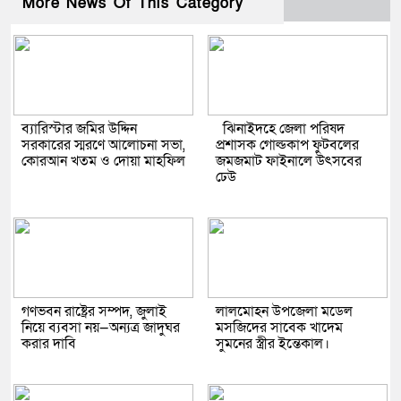
More News Of This Category
ব্যারিস্টার জমির উদ্দিন
ঝিনাইদহে জেলা পরিষদ
সরকারের স্মরণে আলোচনা সভা,
প্রশাসক গোল্ডকাপ ফুটবলের
কোরআন খতম ও দোয়া মাহফিল
জমজমাট ফাইনালে উৎসবের
ঢেউ
গণভবন রাষ্ট্রের সম্পদ, জুলাই
লালমোহন উপজেলা মডেল
নিয়ে ব্যবসা নয়—অন্যত্র জাদুঘর
মসজিদের সাবেক খাদেম
করার দাবি
সুমনের স্ত্রীর ইন্তেকাল।