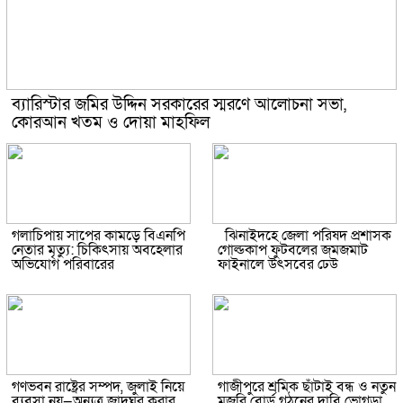
ব্যারিস্টার জমির উদ্দিন সরকারের স্মরণে আলোচনা সভা,
কোরআন খতম ও দোয়া মাহফিল
গলাচিপায় সাপের কামড়ে বিএনপি
ঝিনাইদহে জেলা পরিষদ প্রশাসক
নেতার মৃত্যু: চিকিৎসায় অবহেলার
গোল্ডকাপ ফুটবলের জমজমাট
অভিযোগ পরিবারের
ফাইনালে উৎসবের ঢেউ
গণভবন রাষ্ট্রের সম্পদ, জুলাই নিয়ে
গাজীপুরে শ্রমিক ছাঁটাই বন্ধ ও নতুন
ব্যবসা নয়—অন্যত্র জাদুঘর করার
মজুরি বোর্ড গঠনের দাবি ভোগড়া