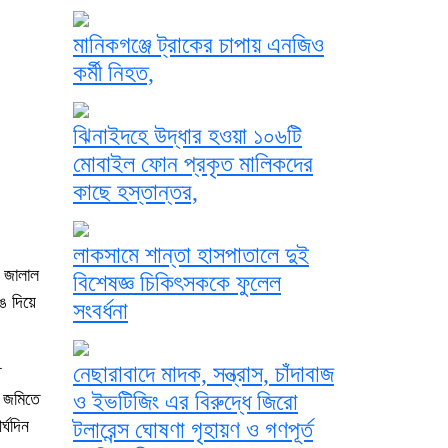
মানিকগঞ্জে ট্রাকের চাপায় এনজিও
কর্মী নিহত,
ঝিনাইদহে উদ্ধার হওয়া ১০৬টি
মোবাইল ফোন প্রকৃত মালিকদের
কাছে হস্তান্তর,
লাকসামে শান্তা হাসপাতালে দুই
য় জালাল
বিশেষজ্ঞ চিকিৎসককে ফুলেল
ে দিয়ে
সংবর্ধনা
নেছারাবাদে মাদক, সন্ত্রাস, চাঁদাবাজ
ত
 জমিতে
ও ইভটিজিং এর বিরুদ্ধে জিরো
্ঘদিন
টলারেন্স ঘোষণা গৃহায়ণ ও গণপূর্ত