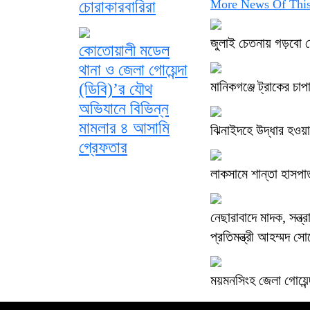
More News Of This
চোরাকারবারিরা
জুলাই চেতনায় গড়বো
কোতোয়ালী মডেল
থানা ও জেলা গোয়েন্দা
মানিকগঞ্জে ট্রাকের চা
(ডিবি)’র যৌথ
অভিযানে বিভিন্ন
মামলার ৪ আসামি
ঝিনাইদহে উদ্ধার হওয়
গ্রেফতার
লাকসামে শান্তা হাসপাত
নেছারাবাদে মাদক, সন্ত্
প্রতিমন্ত্রী আহম্মদ 
ময়মনসিংহ জেলা গোয়ে