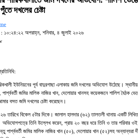
পুঁতে দখলের চেষ্টা
ame
১০:২৪:২২ অপরাহ্ন, শনিবার, ৪ জুলাই ২০২৬
w
রতিনিধি:
রিকখালী ইউনিয়নের পূর্ব বাদুরগাছা এলাকায় জমি দখলের অভিযোগ উঠেছে। স্থানী
পার্শ্ববর্তী জমির মালিক নাজির খান, দেলোয়ার খানসহ কয়েকজনে শালিশ বৈঠক ভেঙ
র আমার বসত জমি দখলের চেষ্টা করেছেন।
০২৬ তারিখে বিকেল ৫টার দিকে। জালাল হালদার (৬২) তালতলী থানায় একটি লিখি
অভিযোগপত্রে তিনি উল্লেখ করেন, প্রায় ২০ বছর ধরে তিনি ও তার পরিবার ওই
 পার্শ্ববর্তী জমির মালিক নাজির খান (৫০), দেলোয়ার খান (৫২)সহ অন্যান্যরা দীর