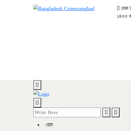
ঢাকা
১৪৩৩ বঙ্গ
হোম