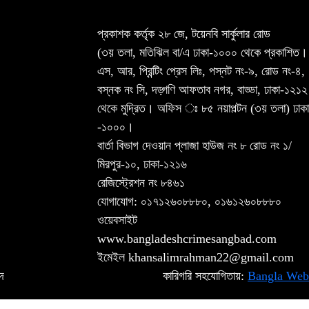
প্রকাশক কর্তৃক ২৮ জে, টয়েনবি সার্কুলার রোড
(৩য় তলা, মতিঝিল বা/এ ঢাকা-১০০০ থেকে প্রকাশিত।
এস, আর, প্রিন্টিং প্রেস লিঃ, পস্নট নং-৯, রোড নং-৪,
বস্নক নং সি, দড়্গণি আফতাব নগর, বাড্ডা, ঢাকা-১২১২
থেকে মুদ্রিত। অফিস ঃ ৮৫ নয়াপল্টন (৩য় তলা) ঢাকা
-১০০০।
বার্তা বিভাগ দেওয়ান প্লাজা হাউজ নং ৮ রোড নং ১/
মিরপুর-১০, ঢাকা-১২১৬
রেজিস্ট্রেশন নং ৮৪৬১
যোগাযোগ: ০১৭১২৬০৮৮৮০, ০১৬১২৬০৮৮৮০
ওয়েবসাইট
www.bangladeshcrimesangbad.com
ইমেইল khansalimrahman22@gmail.com
দ
কারিগরি সহযোগিতায়:
Bangla Web