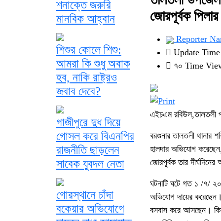
শনাক্তে জরুরি
জোরপূর্বক পিলার 
মানবিক আহ্বান
Reporter N
শিশুর কোলে শিশু:
Update Time : 
আমরা কি শুধু অবাক
৭০ Time Vie
হব, নাকি রাষ্ট্রও
জবাব দেবে?
এইচএম রবিউল,তালতলী প্
গাজীপুরে দুধ দিয়ে
গোসল করে বিএনপির
বরগুনার তালতলী থানার শ
রাজনীতি ছাড়লেন
হালদার অভিযোগ করেছেন, 
জোরপূর্বক তার দীর্ঘদিনে
সাবেক যুবদল নেতা
ঘটনাটি ঘটে গত ১ /৭/ ২
গোরস্থানে চাঁদা
অভিযোগ দায়ের করেছেন। 
বকেয়ার অভিযোগে
বসবাস করে আসছেন। কিন্তু