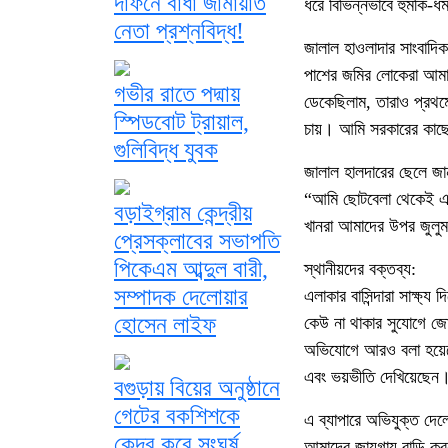
দাফনে বাধা জামায়াত
ধরে বিভিন্নভাবে হুমকি
নেতা প্রশ্নবিদ্ধ!
জালাল হাওলাদার সাংবাদি
পাশের জমির লোকেরা আমা
গভীর রাতে পদ্মায়
ডেকেছিলাম, তারাও প্রথম
স্পিডবোট ট্রায়াল,
চায়। আমি সরকারের কাছে 
গুলিবিদ্ধ যুবক
জালাল হালদারের ছেলে জা
“আমি ছোটবেলা থেকেই এই
বড়াইগ্রাম কেন্দ্রীয়
খানরা আমাদের উপর জুলুম
প্রেসক্লাবের সভাপতি
পিকেএম আব্দুল বারী,
স্থানীয়দের বক্তব্য:
সম্পাদক দেলোয়ার
এলাকার বাসিন্দারা সাক্ষ
হোসেন লাইফ
কেউ না থাকার সুযোগে জোর
অভিযোগে আরও বলা হয়েছে,
এবং ভয়ভীতি দেখিয়েছেন
বগুড়ায় বিয়ের অনুষ্ঠানে
গেটের বকশিশকে
এ ব্যাপারে অভিযুক্ত দেল
কেন্দ্র করে সংঘর্ষ,
আমাদের জায়গায় বাড়ি ক