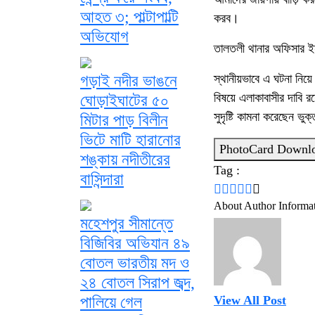
আহত ৩; পাল্টাপাল্টি
করব।
অভিযোগ
তালতলী থানার অফিসার ইন
স্থানীয়ভাবে এ ঘটনা নিয়
গড়াই নদীর ভাঙনে
বিষয়ে এলাকাবাসীর দাবি র
ঘোড়াইঘাটের ৫০
সুদৃষ্টি কামনা করেছেন ভ
মিটার পাড় বিলীন
ভিটে মাটি হারানোর
PhotoCard Downl
শঙ্কায় নদীতীরের
Tag :
বাসিন্দারা
About Author Informa
মহেশপুর সীমান্তে
বিজিবির অভিযান ৪৯
বোতল ভারতীয় মদ ও
২৪ বোতল সিরাপ জব্দ,
View All Post
পালিয়ে গেল