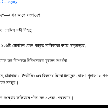
 Category
 দেশ—সবার আগে বাংলাদেশ
পায় এনজিও কর্মী নিহত,
া ১০৬টি মোবাইল ফোন প্রকৃত মালিকদের কাছে হস্তান্তর,
ালে দুই বিশেষজ্ঞ চিকিৎসককে ফুলেল সংবর্ধনা
রাস, চাঁদাবাজ ও ইভটিজিং এর বিরুদ্ধে জিরো টলারেন্স ঘোষণা গৃহায়ণ ও গণপূ
সোহেল মনজুর।
ন্দা সংস্থার অভিযানে গাঁজা সহ ০২জন গ্রেফতার।