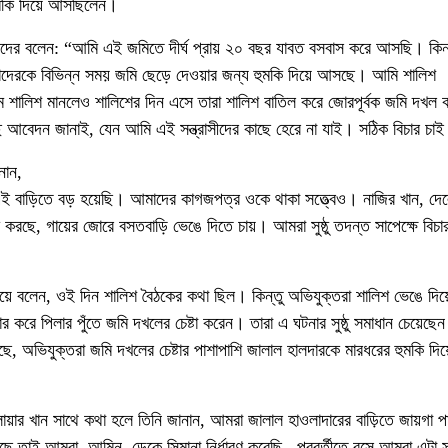
-ধমকি দিয়ে আসছিলেন।
কদের বলেন: “আমি এই জমিতে দীর্ঘ প্রায় ২০ বছর যাবত বসবাস করে আসছি। কিন্
দেরকে বিভিন্ন সময় জমি ছেড়ে দেওয়ার জন্য হুমকি দিয়ে আসছে। আমি শালিশ
ে শালিশ মানলেও শালিশের দিন এসে তারা শালিশ বাতিল করে জোরপূর্বক জমি দখল
আবেদন জানাই, যেন আমি এই সন্ত্রাসীদের কাছে হেরে না যাই। সঠিক বিচার চা
নান,
 বাড়িতে বড় হয়েছি। আমাদের কাগজপত্র ওকে থাকা সত্ত্বেও। নাজির খান, দে
 করছে, গায়ের জোরে বসতবাড়ি ভেঙে দিতে চায়। আমরা সুষ্ঠু তদন্ত সাপেক্ষে বিচ
্য দিয়ে বলেন, ওই দিন শালিশ বৈঠকের কথা ছিল। কিন্তু অভিযুক্তরা শালিশ ভেঙে দিয়
 করে পিলার পুঁতে জমি দখলের চেষ্টা করেন। তারা এ ঘটনার সুষ্ঠু সমাধান চেয়েছে
 অভিযুক্তরা জমি দখলের চেষ্টার পাশাপাশি জালাল হালদারকে মারধরের হুমকি দি
।
োয়ার খান সাথে কথা হলে তিনি জানান, আমরা জালাল হাওলাদারের বাড়িতে জায়গা প
রছে তাই আমরা আমিন ডেকে সিমানা নির্ধারণ করেছি পরবর্তীতে বসে আমরা এটা 