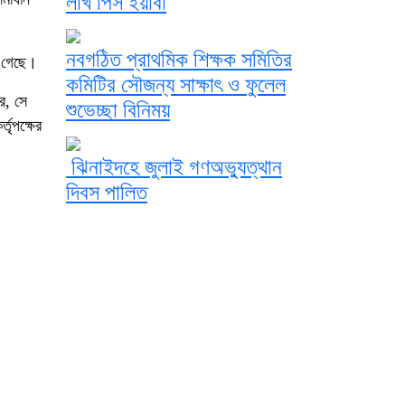
লাখ পিস ইয়াবা
নবগঠিত প্রাথমিক শিক্ষক সমিতির
া গেছে।
কমিটির সৌজন্য সাক্ষাৎ ও ফুলেল
ে, সে
শুভেচ্ছা বিনিময়
তৃপক্ষের
ঝিনাইদহে জুলাই গণঅভ্যুত্থান
দিবস পালিত