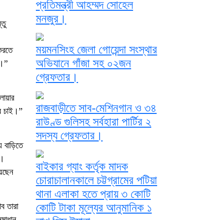
প্রতিমন্ত্রী আহম্মদ সোহেল
মনজুর।
তু
ময়মনসিংহ জেলা গোয়েন্দা সংস্থার
 করতে
অভিযানে গাঁজা সহ ০২জন
ই।”
গ্রেফতার।
লোয়ার
রাজবাড়ীতে সাব-মেশিনগান ও ৩৪
ার চাই।”
রাউণ্ড গুলিসহ সর্বহারা পার্টির ২
সদস্য গ্রেফতার।
ে বাড়িতে
ন।
বাইকার গ্যাং কর্তৃক মাদক
য়েছেন
চোরাচালানকালে চট্টগ্রামের পটিয়া
থানা এলাকা হতে প্রায় ৩ কোটি
াব তারা
কোটি টাকা মূল্যের আনুমানিক ১
সমাধান