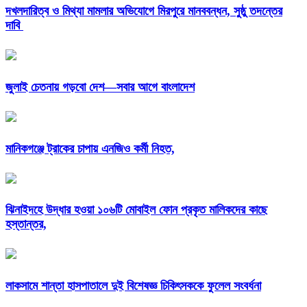
দখলদারিত্ব ও মিথ্যা মামলার অভিযোগে মিরপুরে মানববন্ধন, সুষ্ঠু তদন্তের
দাবি
জুলাই চেতনায় গড়বো দেশ—সবার আগে বাংলাদেশ
মানিকগঞ্জে ট্রাকের চাপায় এনজিও কর্মী নিহত,
ঝিনাইদহে উদ্ধার হওয়া ১০৬টি মোবাইল ফোন প্রকৃত মালিকদের কাছে
হস্তান্তর,
লাকসামে শান্তা হাসপাতালে দুই বিশেষজ্ঞ চিকিৎসককে ফুলেল সংবর্ধনা