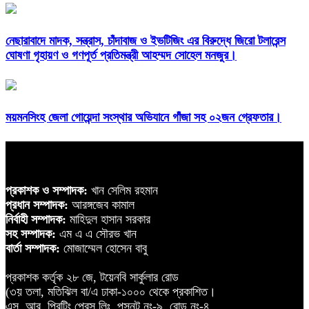
নেছারাবাদে মাদক, সন্ত্রাস, চাঁদাবাজ ও ইভটিজিং এর বিরুদ্ধে জিরো টলারেন্স
ঘোষণা গৃহায়ণ ও গণপূর্ত প্রতিমন্ত্রী আহম্মদ সোহেল মনজুর।
ময়মনসিংহ জেলা গোয়েন্দা সংস্থার অভিযানে গাঁজা সহ ০২জন গ্রেফতার।
প্রকাশক ও সম্পাদক:
খান সেলিম রহমান
প্রধান সম্পাদক:
আরঙ্গজেব কামাল
নির্বাহী সম্পাদক:
মাহিদুল হাসান সরকার
সহ সম্পাদক:
এম এ এ সৌরভ খান
বার্তা সম্পাদক:
মোজাম্মেল হোসেন বাবু
প্রকাশক কর্তৃক ২৮ জে, টয়েনবি সার্কুলার রোড
(৩য় তলা, মতিঝিল বা/এ ঢাকা-১০০০ থেকে প্রকাশিত।
এস, আর, প্রিন্টিং প্রেস লিঃ, পস্নট নং-৯, রোড নং-৪,