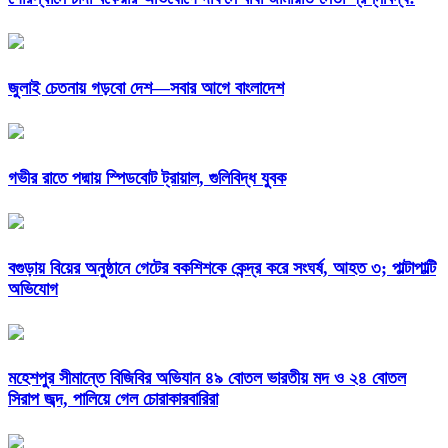
জুলাই চেতনায় গড়বো দেশ—সবার আগে বাংলাদেশ
গভীর রাতে পদ্মায় স্পিডবোট ট্রায়াল, গুলিবিদ্ধ যুবক
বগুড়ায় বিয়ের অনুষ্ঠানে গেটের বকশিশকে কেন্দ্র করে সংঘর্ষ, আহত ৩; পাল্টাপাল্টি
অভিযোগ
মহেশপুর সীমান্তে বিজিবির অভিযান ৪৯ বোতল ভারতীয় মদ ও ২৪ বোতল
সিরাপ জব্দ, পালিয়ে গেল চোরাকারবারিরা