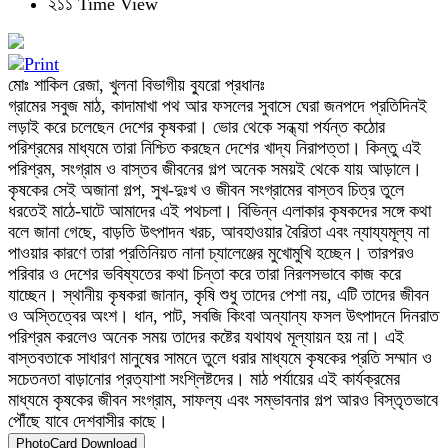
২১১ Time View
মোঃ শাকিল রেজা, খুলনা বিভাগীয় ব্যুরো প্রধানঃ
গ্রামের সবুজ মাঠ, কাদামাখা পথ আর ফসলের সুবাসে ঘেরা জনপদে প্রতিদিনই
লড়াই করে চলেছেন দেশের কৃষকরা। ভোর থেকে সন্ধ্যা পর্যন্ত কঠোর
পরিশ্রমের মাধ্যমে তারা নিশ্চিত করছেন দেশের খাদ্য নিরাপত্তা। কিন্তু এই
পরিশ্রম, সংগ্রাম ও বাস্তব জীবনের গল্প অনেক সময়ই থেকে যায় আড়ালে।
কৃষকের সেই অজানা গল্প, সুখ-দুঃখ ও জীবন সংগ্রামের বাস্তব চিত্র তুলে
ধরতেই মাঠে-ঘাটে আমাদের এই পথচলা। বিভিন্ন এলাকার কৃষকদের সঙ্গে কথা
বলে জানা গেছে, বাড়তি উৎপাদন খরচ, আবহাওয়ার বৈরিতা এবং ন্যায্যমূল্য না
পাওয়ার কারণে তারা প্রতিনিয়ত নানা চ্যালেঞ্জের মুখোমুখি হচ্ছেন। তারপরও
পরিবার ও দেশের ভবিষ্যতের কথা চিন্তা করে তারা নিরলসভাবে কাজ করে
যাচ্ছেন। স্থানীয় কৃষকরা জানান, কৃষি শুধু তাদের পেশা নয়, এটি তাদের জীবন
ও অস্তিত্বের অংশ। ধান, পাট, সবজি কিংবা অন্যান্য ফসল উৎপাদনে দিনরাত
পরিশ্রম করলেও অনেক সময় তাদের কষ্টের যথাযথ মূল্যায়ন হয় না। এই
বাস্তবতাকে সাধারণ মানুষের সামনে তুলে ধরার মাধ্যমে কৃষকের প্রতি সম্মান ও
সচেতনতা বাড়ানোর প্রত্যাশা সংশ্লিষ্টদের। মাঠ পর্যায়ের এই কার্যক্রমের
মাধ্যমে কৃষকের জীবন সংগ্রাম, সাফল্য এবং সম্ভাবনার গল্প আরও বিস্তৃতভাবে
পৌঁছে যাবে দেশবাসীর কাছে।
PhotoCard Download