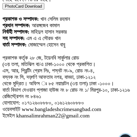
PhotoCard Download
প্রকাশক ও সম্পাদক:
খান সেলিম রহমান
প্রধান সম্পাদক:
আরঙ্গজেব কামাল
নির্বাহী সম্পাদক:
মাহিদুল হাসান সরকার
সহ সম্পাদক:
এম এ এ সৌরভ খান
বার্তা সম্পাদক:
মোজাম্মেল হোসেন বাবু
প্রকাশক কর্তৃক ২৮ জে, টয়েনবি সার্কুলার রোড
(৩য় তলা, মতিঝিল বা/এ ঢাকা-১০০০ থেকে প্রকাশিত।
এস, আর, প্রিন্টিং প্রেস লিঃ, পস্নট নং-৯, রোড নং-৪,
বস্নক নং সি, দড়্গণি আফতাব নগর, বাড্ডা, ঢাকা-১২১২
থেকে মুদ্রিত। অফিস ঃ ৮৫ নয়াপল্টন (৩য় তলা) ঢাকা -১০০০।
বার্তা বিভাগ দেওয়ান প্লাজা হাউজ নং ৮ রোড নং ১/ মিরপুর-১০, ঢাকা-১২১৬
রেজিস্ট্রেশন নং ৮৪৬১
যোগাযোগ: ০১৭১২৬০৮৮৮০, ০১৬১২৬০৮৮৮০
ওয়েবসাইট www.bangladeshcrimesangbad.com
ইমেইল khansalimrahman22@gmail.com