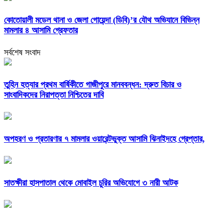
কোতোয়ালী মডেল থানা ও জেলা গোয়েন্দা (ডিবি)’র যৌথ অভিযানে বিভিন্ন
মামলার ৪ আসামি গ্রেফতার
সর্বশেষ সংবাদ
তুহিন হত্যার প্রথম বার্ষিকীতে গাজীপুরে মানববন্ধন: দ্রুত বিচার ও
সাংবাদিকদের নিরাপত্তা নিশ্চিতের দাবি
অপহরণ ও প্রতারণার ৭ মামলার ওয়ারেন্টভুক্ত আসামি ঝিনাইদহে গ্রেপ্তার,
সাতক্ষীরা হাসপাতাল থেকে মোবাইল চুরির অভিযোগে ৩ নারী আটক