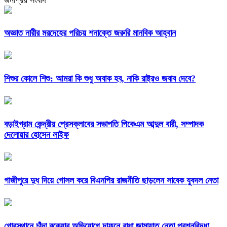
অজ্ঞাত নারীর মরদেহের পরিচয় শনাক্তে জরুরি মানবিক আহ্বান
শিশুর কোলে শিশু: আমরা কি শুধু অবাক হব, নাকি রাষ্ট্রও জবাব দেবে?
বড়াইগ্রাম কেন্দ্রীয় প্রেসক্লাবের সভাপতি পিকেএম আব্দুল বারী, সম্পাদক
দেলোয়ার হোসেন লাইফ
গাজীপুরে দুধ দিয়ে গোসল করে বিএনপির রাজনীতি ছাড়লেন সাবেক যুবদল নেতা
গোরস্থানে চাঁদা বকেয়ার অভিযোগে দাফনে বাধা জামায়াত নেতা প্রশ্নবিদ্ধ!