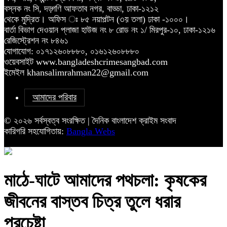
বস্নক নং সি, দড়্গণি আফতাব নগর, বাড্ডা, ঢাকা-১২১২
থেকে মুদ্রিত। অফিস ঃ ৮৫ নয়াপল্টন (৩য় তলা) ঢাকা -১০০০।
বার্তা বিভাগ দেওয়ান প্লাজা হাউজ নং ৮ রোড নং ১/ মিরপুর-১০, ঢাকা-১২১৬
রেজিস্ট্রেশন নং ৮৪৬১
যোগাযোগ: ০১৭১২৬০৮৮৮০, ০১৬১২৬০৮৮৮০
ওয়েবসাইট www.bangladeshcrimesangbad.com
ইমেইল khansalimrahman22@gmail.com
আমাদের পরিবার
© ২০২৬ সর্বস্বত্ব সংরক্ষিত | দৈনিক বাংলাদেশ ক্রাইম সংবাদ
কারিগরি সহযোগিতায়:
Bangla Webs
মাঠে-ঘাটে আমাদের পথচলা: কৃষকের
জীবনের বাস্তব চিত্র তুলে ধরার
প্রচেষ্টা