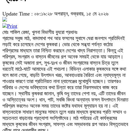
Update Time : ০৮:১৯:২৮ অপরাহ্ন, শুক্রবার, ১৫ মে ২০২৬
মোঃ শাকিল রেজা, খুলনা বিভাগীয় ব্যুরো প্রধানঃ
গ্রামের সবুজ মাঠ, কাদামাখা পথ আর ফসলের সুবাসে ঘেরা জনপদে প্রতিদিনই
লড়াই করে চলেছেন দেশের কৃষকরা। ভোর থেকে সন্ধ্যা পর্যন্ত কঠোর
পরিশ্রমের মাধ্যমে তারা নিশ্চিত করছেন দেশের খাদ্য নিরাপত্তা। কিন্তু এই
পরিশ্রম, সংগ্রাম ও বাস্তব জীবনের গল্প অনেক সময়ই থেকে যায় আড়ালে।
কৃষকের সেই অজানা গল্প, সুখ-দুঃখ ও জীবন সংগ্রামের বাস্তব চিত্র তুলে
ধরতেই মাঠে-ঘাটে আমাদের এই পথচলা। বিভিন্ন এলাকার কৃষকদের সঙ্গে কথা
বলে জানা গেছে, বাড়তি উৎপাদন খরচ, আবহাওয়ার বৈরিতা এবং ন্যায্যমূল্য না
পাওয়ার কারণে তারা প্রতিনিয়ত নানা চ্যালেঞ্জের মুখোমুখি হচ্ছেন। তারপরও
পরিবার ও দেশের ভবিষ্যতের কথা চিন্তা করে তারা নিরলসভাবে কাজ করে
যাচ্ছেন। স্থানীয় কৃষকরা জানান, কৃষি শুধু তাদের পেশা নয়, এটি তাদের জীবন
ও অস্তিত্বের অংশ। ধান, পাট, সবজি কিংবা অন্যান্য ফসল উৎপাদনে দিনরাত
পরিশ্রম করলেও অনেক সময় তাদের কষ্টের যথাযথ মূল্যায়ন হয় না। এই
বাস্তবতাকে সাধারণ মানুষের সামনে তুলে ধরার মাধ্যমে কৃষকের প্রতি সম্মান ও
সচেতনতা বাড়ানোর প্রত্যাশা সংশ্লিষ্টদের। মাঠ পর্যায়ের এই কার্যক্রমের
মাধ্যমে কৃষকের জীবন সংগ্রাম, সাফল্য এবং সম্ভাবনার গল্প আরও বিস্তৃতভাবে
পৌঁছে যাবে দেশবাসীর কাছে।