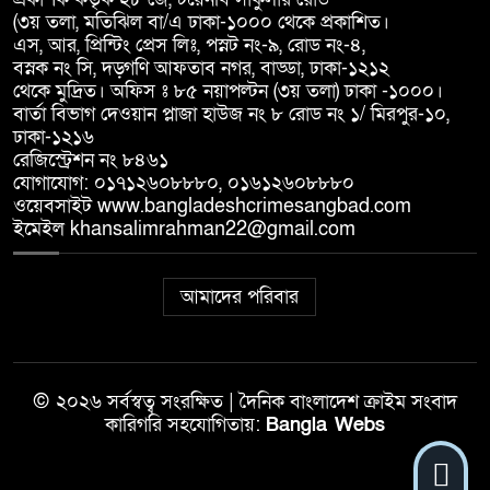
(৩য় তলা, মতিঝিল বা/এ ঢাকা-১০০০ থেকে প্রকাশিত।
এস, আর, প্রিন্টিং প্রেস লিঃ, পস্নট নং-৯, রোড নং-৪,
বস্নক নং সি, দড়্গণি আফতাব নগর, বাড্ডা, ঢাকা-১২১২
থেকে মুদ্রিত। অফিস ঃ ৮৫ নয়াপল্টন (৩য় তলা) ঢাকা -১০০০।
বার্তা বিভাগ দেওয়ান প্লাজা হাউজ নং ৮ রোড নং ১/ মিরপুর-১০,
ঢাকা-১২১৬
রেজিস্ট্রেশন নং ৮৪৬১
যোগাযোগ: ০১৭১২৬০৮৮৮০, ০১৬১২৬০৮৮৮০
ওয়েবসাইট www.bangladeshcrimesangbad.com
ইমেইল khansalimrahman22@gmail.com
আমাদের পরিবার
© ২০২৬ সর্বস্বত্ব সংরক্ষিত | দৈনিক বাংলাদেশ ক্রাইম সংবাদ
কারিগরি সহযোগিতায়:
Bangla Webs