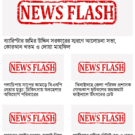
ব্যারিস্টার জমির উদ্দিন সরকারের স্মরণে আলোচনা সভা,
কোরআন খতম ও দোয়া মাহফিল
গলাচিপায় সাপের কামড়ে বিএনপি
ঝিনাইদহে জেলা পরিষদ প্রশাসক
নেতার মৃত্যু: চিকিৎসায় অবহেলার
গোল্ডকাপ ফুটবলের জমজমাট
অভিযোগ পরিবারের
ফাইনালে উৎসবের ঢেউ