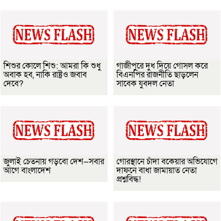
শিশুর কোলে শিশু: আমরা কি শুধু
গাজীপুরে দুধ দিয়ে গোসল করে
অবাক হব, নাকি রাষ্ট্রও জবাব
বিএনপির রাজনীতি ছাড়লেন
দেবে?
সাবেক যুবদল নেতা
জুলাই চেতনায় গড়বো দেশ—সবার
গোরস্থানে চাঁদা বকেয়ার অভিযোগে
আগে বাংলাদেশ
দাফনে বাধা জামায়াত নেতা
প্রশ্নবিদ্ধ!