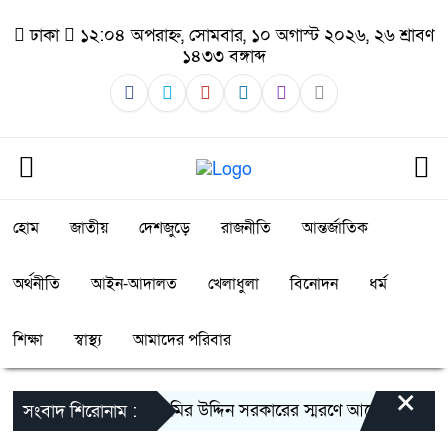
ঢাকা
১২:০৪ অপরাহ্ন, সোমবার, ১০ অগাস্ট ২০২৬, ২৬ শ্রাবণ
১৪৩৩ বঙ্গাব্দ
হোম
জাতীয়
দেশজুড়ে
রাজনীতি
আন্তর্জাতিক
অর্থনীতি
আইন-আদালত
খেলাধুলা
বিনোদন
ধর্ম
শিক্ষা
স্বাস্থ্য
আমাদের পরিবার
×
ব্যারিস্টার জমির উদ্দিন সরকারের স্মরণে আলোচনা সভা, 
সংবাদ শিরোনাম :