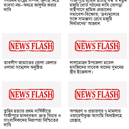
গণভবন রাষ্ট্রের সম্পদ, জুলাই নিয়ে
গাজীপুরে শ্রমিক ছাঁটাই বন্ধ ও নতুন
ব্যবসা নয়—অন্যত্র জাদুঘর করার
মজুরি বোর্ড গঠনের দাবি ভোগড়া
দাবি
বাইপাসে শ্রমিক নেতাদের
সমাবেশ-বিক্ষোভ; ‘দ্রব্যমূল্যের
সঙ্গে সামঞ্জস্য রেখে মজুরি
নির্ধারণের’ আহ্বান
তাবলীগ জামাতের ভোলা জেলার
লালমোহন উপজেলা মডেল
ওলামা সম্মেলন অনুষ্ঠিত
মসজিদের সাবেক খাদেম সুমনের
স্ত্রীর ইন্তেকাল।
তুহিন হত্যার প্রথম বার্ষিকীতে
অপহরণ ও প্রতারণার ৭ মামলার
গাজীপুরে মানববন্ধন: দ্রুত বিচার ও
ওয়ারেন্টভুক্ত আসামি ঝিনাইদহে
সাংবাদিকদের নিরাপত্তা নিশ্চিতের
গ্রেপ্তার,
দাবি