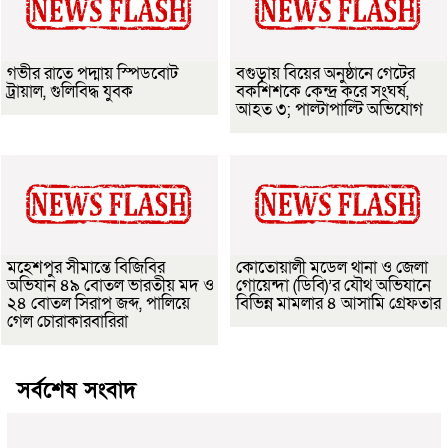
গভীর রাতে পদ্মায় স্পিডবোট
বগুড়ায় বিয়ের অনুষ্ঠানে গেটের
ট্রায়াল, গুলিবিদ্ধ যুবক
বকশিশকে কেন্দ্র করে সংঘর্ষ,
আহত ৩; পাল্টাপাল্টি অভিযোগ
মহেশপুর সীমান্তে বিজিবির
কোতোয়ালী মডেল থানা ও জেলা
অভিযান ৪৯ বোতল ভারতীয় মদ ও
গোয়েন্দা (ডিবি)’র যৌথ অভিযানে
২৪ বোতল সিরাপ জব্দ, পালিয়ে
বিভিন্ন মামলার ৪ আসামি গ্রেফতার
গেল চোরাকারবারিরা
সর্বশেষ সংবাদ