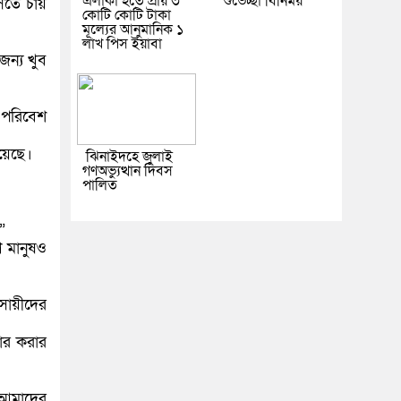
এলাকা হতে প্রায় ৩
শুভেচ্ছা বিনিময়
সতে চায়
কোটি কোটি টাকা
মূল্যের আনুমানিক ১
লাখ পিস ইয়াবা
ন্য খুব
 পরিবেশ
য়েছে।
ঝিনাইদহে জুলাই
গণঅভ্যুত্থান দিবস
পালিত
”
ণ মানুষও
সায়ীদের
ার করার
ে আমাদের