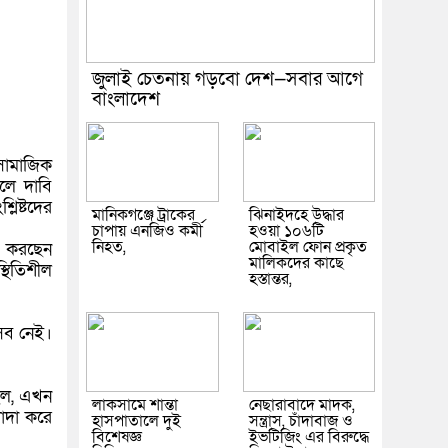
জুলাই চেতনায় গড়বো দেশ—সবার আগে
বাংলাদেশ
 সামাজিক
লে দাবি
লিষ্টদের
মানিকগঞ্জে ট্রাকের
ঝিনাইদহে উদ্ধার
চাপায় এনজিও কর্মী
হওয়া ১০৬টি
নিহত,
মোবাইল ফোন প্রকৃত
না করছেন
মালিকদের কাছে
্থিতিশীল
হস্তান্তর,
সব নেই।
িল, এখন
লাকসামে শান্তা
নেছারাবাদে মাদক,
াদা করে
হাসপাতালে দুই
সন্ত্রাস, চাঁদাবাজ ও
বিশেষজ্ঞ
ইভটিজিং এর বিরুদ্ধে