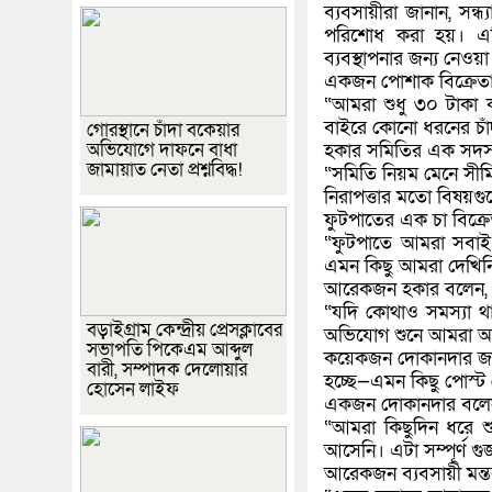
ব্যবসায়ীরা জানান, সন্
পরিশোধ করা হয়। এটি
ব্যবস্থাপনার জন্য নেওয়
একজন পোশাক বিক্রেতা
“আমরা শুধু ৩০ টাকা 
বাইরে কোনো ধরনের চাঁ
গোরস্থানে চাঁদা বকেয়ার
অভিযোগে দাফনে বাধা
হকার সমিতির এক সদস্
জামায়াত নেতা প্রশ্নবিদ্ধ!
“সমিতি নিয়ম মেনে সীম
নিরাপত্তার মতো বিষয়গ
ফুটপাতের এক চা বিক্রে
“ফুটপাতে আমরা সবাই
এমন কিছু আমরা দেখিন
আরেকজন হকার বলেন,
“যদি কোথাও সমস্যা থ
বড়াইগ্রাম কেন্দ্রীয় প্রেসক্লাবের
অভিযোগ শুনে আমরা অ
সভাপতি পিকেএম আব্দুল
কয়েকজন দোকানদার জানা
বারী, সম্পাদক দেলোয়ার
হচ্ছে—এমন কিছু পোস্ট
হোসেন লাইফ
একজন দোকানদার বলে
“আমরা কিছুদিন ধরে শু
আসেনি। এটা সম্পূর্ণ গ
আরেকজন ব্যবসায়ী মন্তব