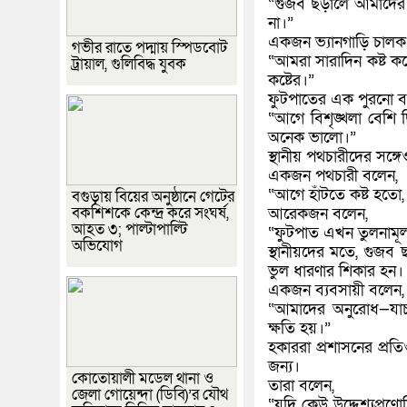
“গুজব ছড়ালে আমাদের 
না।”
একজন ভ্যানগাড়ি চালক
গভীর রাতে পদ্মায় স্পিডবোট
“আমরা সারাদিন কষ্ট ক
ট্রায়াল, গুলিবিদ্ধ যুবক
কষ্টের।”
ফুটপাতের এক পুরনো ব্
“আগে বিশৃঙ্খলা বেশি
অনেক ভালো।”
স্থানীয় পথচারীদের সঙ
একজন পথচারী বলেন,
“আগে হাঁটতে কষ্ট হতো
বগুড়ায় বিয়ের অনুষ্ঠানে গেটের
বকশিশকে কেন্দ্র করে সংঘর্ষ,
আরেকজন বলেন,
আহত ৩; পাল্টাপাল্টি
“ফুটপাত এখন তুলনামূ
অভিযোগ
স্থানীয়দের মতে, গুজব ছড়
ভুল ধারণার শিকার হন।
একজন ব্যবসায়ী বলেন,
“আমাদের অনুরোধ—যাচা
ক্ষতি হয়।”
হকাররা প্রশাসনের প্র
জন্য।
কোতোয়ালী মডেল থানা ও
তারা বলেন,
জেলা গোয়েন্দা (ডিবি)’র যৌথ
“যদি কেউ উদ্দেশ্যপ্র