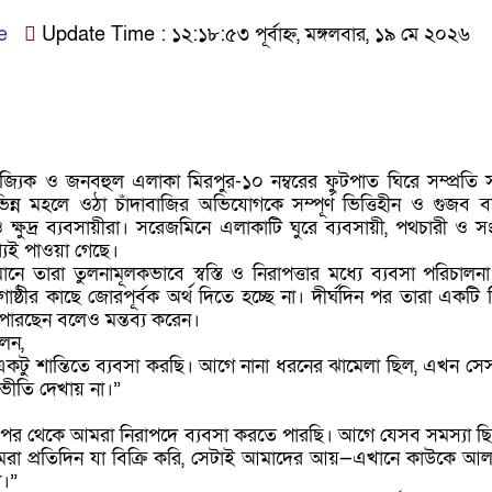
e
Update Time : ১২:১৮:৫৩ পূর্বাহ্ন, মঙ্গলবার, ১৯ মে ২০২৬
ণিজ্যিক ও জনবহুল এলাকা মিরপুর-১০ নম্বরের ফুটপাত ঘিরে সম্প্রতি
ন্ন মহলে ওঠা চাঁদাবাজির অভিযোগকে সম্পূর্ণ ভিত্তিহীন ও গুজব ব
ক্ষুদ্র ব্যবসায়ীরা। সরেজমিনে এলাকাটি ঘুরে ব্যবসায়ী, পথচারী ও সংশ্
্যই পাওয়া গেছে।
মানে তারা তুলনামূলকভাবে স্বস্তি ও নিরাপত্তার মধ্যে ব্যবসা পরিচাল
ষ্ঠীর কাছে জোরপূর্বক অর্থ দিতে হচ্ছে না। দীর্ঘদিন পর তারা একটি স
পারছেন বলেও মন্তব্য করেন।
েন,
টু শান্তিতে ব্যবসা করছি। আগে নানা ধরনের ঝামেলা ছিল, এখন সে
ীতি দেখায় না।”
 পর থেকে আমরা নিরাপদে ব্যবসা করতে পারছি। আগে যেসব সমস্যা ছ
আমরা প্রতিদিন যা বিক্রি করি, সেটাই আমাদের আয়—এখানে কাউকে আল
া।”