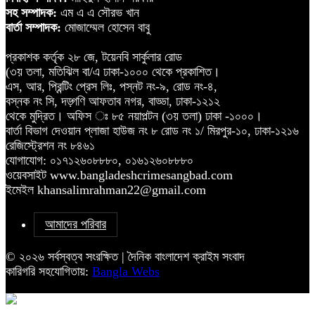
সহ সম্পাদক:
এম এ এ সৌরভ খান
বার্তা সম্পাদক:
মোজাম্মেল হোসেন বাবু
প্রকাশক কর্তৃক ২৮ জে, টয়েনবি সার্কুলার রোড
(৩য় তলা, মতিঝিল বা/এ ঢাকা-১০০০ থেকে প্রকাশিত।
এস, আর, প্রিন্টিং প্রেস লিঃ, পস্নট নং-৯, রোড নং-৪,
বস্নক নং সি, দড়্গণি আফতাব নগর, বাড্ডা, ঢাকা-১২১২
থেকে মুদ্রিত। অফিস ঃ ৮৫ নয়াপল্টন (৩য় তলা) ঢাকা -১০০০।
বার্তা বিভাগ দেওয়ান প্লাজা হাউজ নং ৮ রোড নং ১/ মিরপুর-১০, ঢাকা-১২১৬
রেজিস্ট্রেশন নং ৮৪৬১
যোগাযোগ: ০১৭১২৬০৮৮৮০, ০১৬১২৬০৮৮৮০
ওয়েবসাইট www.bangladeshcrimesangbad.com
ইমেইল khansalimrahman22@gmail.com
আমাদের পরিবার
© ২০২৬ সর্বস্বত্ব সংরক্ষিত | দৈনিক বাংলাদেশ ক্রাইম সংবাদ
কারিগরি সহযোগিতায়:
Bangla Webs