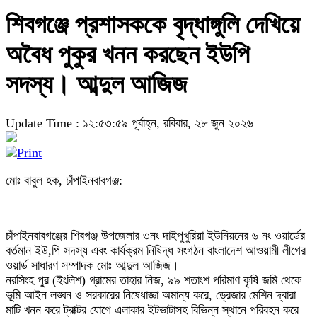
শিবগঞ্জে প্রশাসককে বৃদ্ধাঙ্গুলি দেখিয়ে
অবৈধ পুকুর খনন করছেন ইউপি
সদস্য। আব্দুল আজিজ
Update Time : ১২:৫৩:৫৯ পূর্বাহ্ন, রবিবার, ২৮ জুন ২০২৬
মোঃ বাবুল হক, চাঁপাইনবাবগঞ্জ:
চাঁপাইনবাবগঞ্জের শিবগঞ্জ উপজেলার ৩নং দাইপুখুরিয়া ইউনিয়নের ৬ নং ওয়ার্ডের
বর্তমান ইউ,পি সদস্য এবং কার্যক্রম নিষিদ্ধ সংগঠন বাংলাদেশ আওয়ামী লীগের
ওয়ার্ড সাধারণ সম্পাদক মোঃ আব্দুল আজিজ।
নরসিংহ পুর (ইংলিশ) গ্রামের তাহার নিজ, ৯৯ শতাংশ পরিমাণ কৃষি জমি থেকে
ভূমি আইন লঙ্ঘন ও সরকারের নিষেধাজ্ঞা অমান্য করে, ড্রেজার মেশিন দ্বারা
মাটি খনন করে ট্রাক্টর যোগে এলাকার ইটভাটাসহ বিভিন্ন স্থানে পরিবহন করে