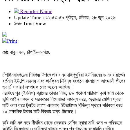
Reporter Name
Update Time : ১২:৫৩:৫৯ পূর্বাহ্ন, রবিবার, ২৮ জুন ২০২৬
১৬৮ Time View
মোঃ বাবুল হক, চাঁপাইনবাবগঞ্জ:
চাঁপাইনবাবগঞ্জের শিবগঞ্জ উপজেলার ৩নং দাইপুখুরিয়া ইউনিয়নের ৬ নং ওয়ার্ডের
বর্তমান ইউ,পি সদস্য এবং কার্যক্রম নিষিদ্ধ সংগঠন বাংলাদেশ আওয়ামী লীগের
ওয়ার্ড সাধারণ সম্পাদক মোঃ আব্দুল আজিজ।
নরসিংহ পুর (ইংলিশ) গ্রামের তাহার নিজ, ৯৯ শতাংশ পরিমাণ কৃষি জমি থেকে
ভূমি আইন লঙ্ঘন ও সরকারের নিষেধাজ্ঞা অমান্য করে, ড্রেজার মেশিন দ্বারা
মাটি খনন করে ট্রাক্টর যোগে এলাকার ইটভাটাসহ বিভিন্ন স্থানে পরিবহন করে
১০ লক্ষাধিক টাকার মাটি বিক্রয় তথ্য মিলেছে।
কৃষি জমি নষ্ট করে দীর্ঘদিন থেকে ড্রেজার মেশিন দ্বারা মাটি খনন ও পরিবহনে
আইনি নিষেধাজ্ঞা ও জটিলতা থাকার পরেও প্রশাসনকে বৃদ্ধাঙ্গুলি দেখিয়ে