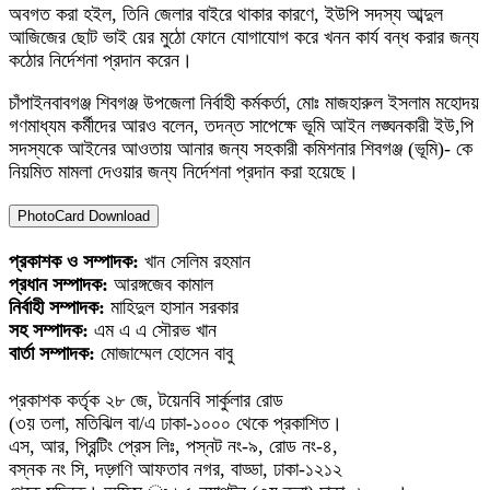
অবগত করা হইল, তিনি জেলার বাইরে থাকার কারণে, ইউপি সদস্য আব্দুল
আজিজের ছোট ভাই য়ের মুঠো ফোনে যোগাযোগ করে খনন কার্য বন্ধ করার জন্য
কঠোর নির্দেশনা প্রদান করেন।
চাঁপাইনবাবগঞ্জ শিবগঞ্জ উপজেলা নির্বাহী কর্মকর্তা, মোঃ মাজহারুল ইসলাম মহোদয়
গণমাধ্যম কর্মীদের আরও বলেন, তদন্ত সাপেক্ষে ভূমি আইন লঙ্ঘনকারী ইউ,পি
সদস্যকে আইনের আওতায় আনার জন্য সহকারী কমিশনার শিবগঞ্জ (ভূমি)- কে
নিয়মিত মামলা দেওয়ার জন্য নির্দেশনা প্রদান করা হয়েছে।
PhotoCard Download
প্রকাশক ও সম্পাদক:
খান সেলিম রহমান
প্রধান সম্পাদক:
আরঙ্গজেব কামাল
নির্বাহী সম্পাদক:
মাহিদুল হাসান সরকার
সহ সম্পাদক:
এম এ এ সৌরভ খান
বার্তা সম্পাদক:
মোজাম্মেল হোসেন বাবু
প্রকাশক কর্তৃক ২৮ জে, টয়েনবি সার্কুলার রোড
(৩য় তলা, মতিঝিল বা/এ ঢাকা-১০০০ থেকে প্রকাশিত।
এস, আর, প্রিন্টিং প্রেস লিঃ, পস্নট নং-৯, রোড নং-৪,
বস্নক নং সি, দড়্গণি আফতাব নগর, বাড্ডা, ঢাকা-১২১২