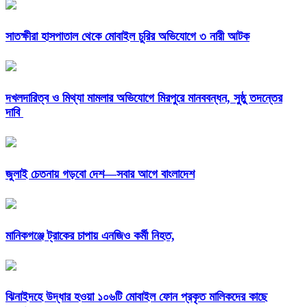
সাতক্ষীরা হাসপাতাল থেকে মোবাইল চুরির অভিযোগে ৩ নারী আটক
দখলদারিত্ব ও মিথ্যা মামলার অভিযোগে মিরপুরে মানববন্ধন, সুষ্ঠু তদন্তের
দাবি
জুলাই চেতনায় গড়বো দেশ—সবার আগে বাংলাদেশ
মানিকগঞ্জে ট্রাকের চাপায় এনজিও কর্মী নিহত,
ঝিনাইদহে উদ্ধার হওয়া ১০৬টি মোবাইল ফোন প্রকৃত মালিকদের কাছে