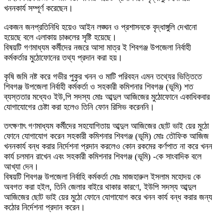
খননকার্য সম্পূর্ণ করেছেন।
একজন জনপ্রতিনিধি হয়েও আইন লঙ্ঘন ও প্রশাসনকে বৃদ্ধাঙ্গুলি দেখানো
হয়েছে বলে এলাকায় চাঞ্চলের সৃষ্টি হয়েছে।
বিষয়টি গণমাধ্যম কর্মীদের নজরে আসা মাত্র ই শিবগঞ্জ উপজেলা নির্বাহী
কর্মকর্তার মুঠোফোনের তথ্য প্রদান করা হয়।
কৃষি জমি নষ্ট করে গভীর পুকুর খনন ও মাটি পরিবহন এমন তথ্যের ভিত্তিতে
শিবগঞ্জ উপজেলা নির্বাহী কর্মকর্তা ও সহকারী কমিশনার শিবগঞ্জ (ভূমি) শত
ব্যস্ততার মধ্যেও ইউ,পি সদস্য মোঃ আব্দুল আজিজের মুঠোফোনে একাধিকবার
যোগাযোগের চেষ্টা করা হলেও তিনি ফোন রিসিভ করেননি।
তৎক্ষণাৎ গণমাধ্যম কর্মীদের সহযোগিতায় আব্দুল আজিজের ছোট ভাই য়ের মুঠো
ফোনে যোগাযোগ করেন সহকারী কমিশনার শিবগঞ্জ (ভূমি) মোঃ তৌফিক আজিজ
খননকার্য বন্ধ করার নির্দেশনা প্রদান করলেও কোন রকমের কর্ণপাত না করে খনন
কার্য চলমান রাখেন এবং সহকারী কমিশনার শিবগঞ্জ (ভূমি) -কে সাংবাদিক বলে
আখ্যা দেন।
বিষয়টি শিবগঞ্জ উপজেলা নির্বাহি কর্মকর্তা মোঃ মাজহারুল ইসলাম মহোদয় কে
অবগত করা হইল, তিনি জেলার বাইরে থাকার কারণে, ইউপি সদস্য আব্দুল
আজিজের ছোট ভাই য়ের মুঠো ফোনে যোগাযোগ করে খনন কার্য বন্ধ করার জন্য
কঠোর নির্দেশনা প্রদান করেন।