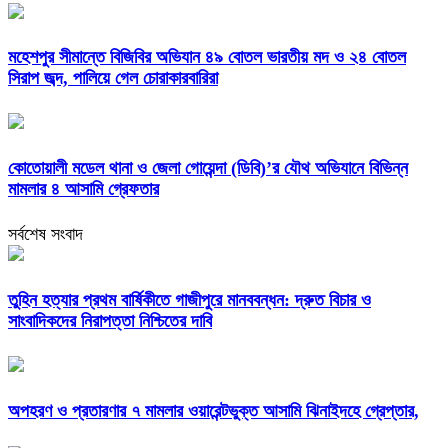
মহেশপুর সীমান্তে বিজিবির অভিযান ৪৯ বোতল ভারতীয় মদ ও ২৪ বোতল
সিরাপ জব্দ, পালিয়ে গেল চোরাকারবারিরা
কোতোয়ালী মডেল থানা ও জেলা গোয়েন্দা (ডিবি)’র যৌথ অভিযানে বিভিন্ন
মামলার ৪ আসামি গ্রেফতার
সর্বশেষ সংবাদ
তুহিন হত্যার প্রথম বার্ষিকীতে গাজীপুরে মানববন্ধন: দ্রুত বিচার ও
সাংবাদিকদের নিরাপত্তা নিশ্চিতের দাবি
অপহরণ ও প্রতারণার ৭ মামলার ওয়ারেন্টভুক্ত আসামি ঝিনাইদহে গ্রেপ্তার,