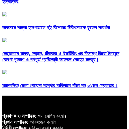
হস্তান্তর,
লাকসামে শান্তা হাসপাতালে দুই বিশেষজ্ঞ চিকিৎসককে ফুলেল সংবর্ধনা
নেছারাবাদে মাদক, সন্ত্রাস, চাঁদাবাজ ও ইভটিজিং এর বিরুদ্ধে জিরো টলারেন্স
ঘোষণা গৃহায়ণ ও গণপূর্ত প্রতিমন্ত্রী আহম্মদ সোহেল মনজুর।
ময়মনসিংহ জেলা গোয়েন্দা সংস্থার অভিযানে গাঁজা সহ ০২জন গ্রেফতার।
প্রকাশক ও সম্পাদক:
খান সেলিম রহমান
প্রধান সম্পাদক:
আরঙ্গজেব কামাল
নির্বাহী সম্পাদক:
মাহিদুল হাসান সরকার