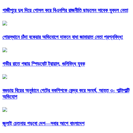
গাজীপুরে দুধ দিয়ে গোসল করে বিএনপির রাজনীতি ছাড়লেন সাবেক যুবদল নেতা
গোরস্থানে চাঁদা বকেয়ার অভিযোগে দাফনে বাধা জামায়াত নেতা প্রশ্নবিদ্ধ!
গভীর রাতে পদ্মায় স্পিডবোট ট্রায়াল, গুলিবিদ্ধ যুবক
বগুড়ায় বিয়ের অনুষ্ঠানে গেটের বকশিশকে কেন্দ্র করে সংঘর্ষ, আহত ৩; পাল্টাপাল্টি
অভিযোগ
জুলাই চেতনায় গড়বো দেশ—সবার আগে বাংলাদেশ