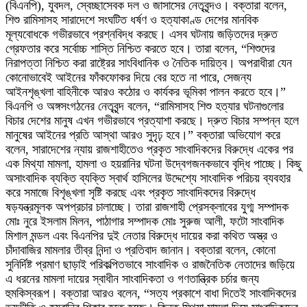
(বিএনপি), যুবদল, স্বেচ্ছাসেবক দল ও জাসাসের নেতৃবৃন্দও। বক্তারা বলেন,
শিশু রামিসাসহ সারাদেশে সংঘটিত ধর্ষণ ও হত্যাকাণ্ড দেশের মানবিক
মূল্যবোধকে গভীরভাবে প্রশ্নবিদ্ধ করছে। এসব ঘটনায় জড়িতদের দ্রুত
গ্রেফতার করে সর্বোচ্চ শাস্তি নিশ্চিত করতে হবে। তারা বলেন, “শিশুদের
নিরাপত্তা নিশ্চিত করা রাষ্ট্রের সাংবিধানিক ও নৈতিক দায়িত্ব। অপরাধীরা যেন
কোনোভাবেই আইনের ফাঁকফোকর দিয়ে বের হতে না পারে, সেজন্য
আইনশৃঙ্খলা বাহিনীকে আরও কঠোর ও কার্যকর ভূমিকা পালন করতে হবে।”
বিএনপি ও অঙ্গসংগঠনের নেতৃবৃন্দ বলেন, “রামিসাসহ শিশু হত্যার ঘটনাগুলোর
বিচার দেশের মানুষ এখন গভীরভাবে প্রত্যাশা করছে। দ্রুত বিচার সম্পন্ন হলে
মানুষের আইনের প্রতি আস্থা আরও সুদৃঢ় হবে।” বক্তারা অভিযোগ করে
বলেন, সারাদেশের ন্যায় রাজশাহীতেও প্রকৃত সাংবাদিকদের বিরুদ্ধে একের পর
এক মিথ্যা মামলা, হামলা ও হয়রানির ঘটনা উদ্বেগজনকভাবে বৃদ্ধি পাচ্ছে। কিছু
অসাংবাদিক ব্যক্তি ব্যক্তি স্বার্থ হাসিলের উদ্দেশ্যে সাংবাদিক পরিচয় ব্যবহার
করে সমাজে বিশৃঙ্খলা সৃষ্টি করছে এবং প্রকৃত সাংবাদিকদের বিরুদ্ধে
ষড়যন্ত্রমূলক অপপ্রচার চালাচ্ছে। তারা রাজশাহী প্রেসক্লাবের যুগ্ম সম্পাদক
মোঃ নুরে ইসলাম মিলন, পাঠাগার সম্পাদক মোঃ সুরুজ আলী, ফটো সাংবাদিক
মিশাল মন্ডল এবং বিএনপির দুই নেতার বিরুদ্ধে দায়ের করা কথিত অস্ত্র ও
চাঁদাবাজির মামলার তীব্র নিন্দা ও প্রতিবাদ জানান। বক্তারা বলেন, কোনো
সুনির্দিষ্ট প্রমাণ ছাড়াই পরিকল্পিতভাবে সাংবাদিক ও রাজনৈতিক নেতাদের জড়িয়ে
এ ধরনের মামলা দায়ের স্বাধীন সাংবাদিকতা ও গণতান্ত্রিক চর্চার জন্য
হুমকিস্বরূপ। বক্তারা আরও বলেন, “সত্য প্রকাশে বাধা দিতেই সাংবাদিকদের