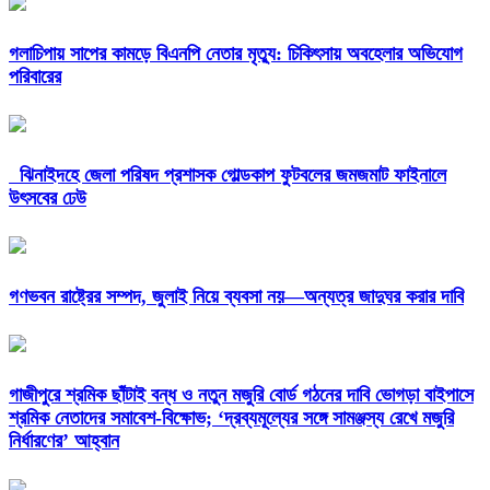
গলাচিপায় সাপের কামড়ে বিএনপি নেতার মৃত্যু: চিকিৎসায় অবহেলার অভিযোগ
পরিবারের
ঝিনাইদহে জেলা পরিষদ প্রশাসক গোল্ডকাপ ফুটবলের জমজমাট ফাইনালে
উৎসবের ঢেউ
গণভবন রাষ্ট্রের সম্পদ, জুলাই নিয়ে ব্যবসা নয়—অন্যত্র জাদুঘর করার দাবি
গাজীপুরে শ্রমিক ছাঁটাই বন্ধ ও নতুন মজুরি বোর্ড গঠনের দাবি ভোগড়া বাইপাসে
শ্রমিক নেতাদের সমাবেশ-বিক্ষোভ; ‘দ্রব্যমূল্যের সঙ্গে সামঞ্জস্য রেখে মজুরি
নির্ধারণের’ আহ্বান