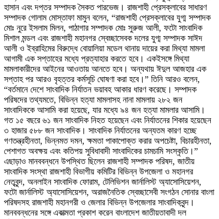
হাসান এবং দপ্তর সম্পাদক সৈকত পারভেজ। রাজশাহী প্রেসক্লাবের সাধারণ
সম্পাদক গোলাম মোস্তাফা মামুন বলেন, “রাজশাহী প্রেসক্লাবের যুগ্ম সম্পাদক
মোঃ নুরে ইসলাম মিলন, পাঠাগার সম্পাদক মোঃ সুরুজ আলী, ফটো সাংবাদিক
মিশাল মন্ডল এবং রাজশাহী মহানগর স্বেচ্ছাসেবক দলের যুগ্ম সম্পাদক সাঈদ
আলী ও ইব্রাহিমের বিরুদ্ধে বোয়ালিয়া মডেল থানায় দায়ের করা মিথ্যা মামলা
আগামী এক সপ্তাহের মধ্যে প্রত্যাহার করতে হবে। একইসঙ্গে মিথ্যা
মামলাকারীদের আইনের আওতায় আনতে হবে। অন্যথায় ঈদুল আজহার এক
সপ্তাহ পর আরও বৃহত্তর কর্মসূচি ঘোষণা করা হবে।” তিনি আরও বলেন,
“বর্তমানে দেশে সাংবাদিক নির্যাতন ভয়াবহ আকার ধারণ করেছে। সম্পাদক
পরিষদের তথ্যমতে, বিভিন্ন হত্যা মামলাসহ নানা মামলায় ২৮২ জন
সাংবাদিককে আসামি করা হয়েছে, যার মধ্যে ৯৪ জন হত্যা মামলার আসামি।
গত ১৫ বছরে ৬১ জন সাংবাদিক নিহত হয়েছেন এবং নির্যাতনের শিকার হয়েছেন
৩ হাজার ৫৮৮ জন সাংবাদিক। সাংবাদিক নির্যাতনের অন্যতম কারণ হচ্ছে
গণতন্ত্রহীনতা, ভিন্নমত দমন, ক্ষমতা পাকাপোক্ত করার অপচেষ্টা, বিচারহীনতা,
পেশাগত অবক্ষয় এবং কতিপয় সুবিধাবাদী সাংবাদিকের চামচামি সংস্কৃতি।”
এছাড়াও মানববন্ধনে উপস্থিত ছিলেন রাজশাহী সম্পাদক পরিষদ, জাতীয়
সাংবাদিক সংস্থা রাজশাহী বিভাগীয় কমিটির বিভিন্ন উপজেলা ও মহানগর
নেতৃবৃন্দ, অনলাইন সাংবাদিক ফোরাম, টেলিভিশন জার্নালিস্ট অ্যাসোসিয়েশন,
ফটো জার্নালিস্ট অ্যাসোসিয়েশন, অরাজনৈতিক স্বেচ্ছাসেবী সংগঠন সোনার বাংলা
পরিষদসহ রাজশাহী মহানগরী ও জেলার বিভিন্ন উপজেলার সাংবাদিকবৃন্দ।
মানববন্ধনের সঙ্গে একাত্মতা প্রকাশ করেন বাংলাদেশ জাতীয়তাবাদী দল