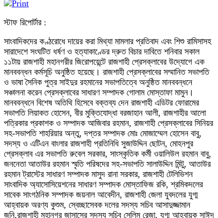
স্টাফ রিপোর্টার :
সাংবাদিকদের কণ্ঠরোধে দায়ের করা মিথ্যা মামলার প্রতিবাদ এবং শিশু রামিসাসহ
সারাদেশে সংঘটিত ধর্ষণ ও হত্যাকাণ্ডের দ্রুত বিচার দাবিতে শনিবার সকাল
১১টায় রাজশাহী মহানগরীর জিরোপয়েন্টে রাজশাহী প্রেসক্লাবের উদ্যোগে এক
মানববন্ধন কর্মসূচি অনুষ্ঠিত হয়েছে। রাজশাহী প্রেসক্লাবের সম্মানিত সভাপতি
ও ভাষা সৈনিক পুত্র সাইদুর রহমানের সভাপতিত্বে অনুষ্ঠিত মানববন্ধনে
সঞ্চালনা করেন প্রেসক্লাবের সাধারণ সম্পাদক গোলাম মোস্তাফা মামুন।
মানববন্ধনে বিশেষ অতিথি হিসেবে বক্তব্য দেন রাজশাহী এডিটর ফোরামের
সভাপতি লিয়াকত হোসেন, বীর মুক্তিযোদ্ধা বরজাহান আলী, রাজশাহীর আলো
পত্রিকার প্রকাশক ও সম্পাদক আজিবার রহমান, রাজশাহী প্রেসক্লাবের সিনিয়র
সহ-সভাপতি শাহরিয়ার অন্তু, দপ্তর সম্পাদক মোঃ মোজাম্মেল হোসেন বাবু,
সদস্য ও এটিএন বাংলার রাজশাহী প্রতিনিধি সুজাউদ্দিন ছোটন, মোহনপুর
প্রেসক্লাব এর সভাপতি রুবেল সরকার, সাংস্কৃতিক কর্মী ওয়ালিউল রহমান বাবু,
জননেতা আতাউর রহমান স্মৃতি পরিষদের সহ-সভাপতি সালাউদ্দিন মিন্টু, আতাউর
রহমান ট্রাস্টের সাধারণ সম্পাদক মাসুদ রানা সরকার, রাজশাহী টেলিভিশন
সাংবাদিক অ্যাসোসিয়েশনের সাধারণ সম্পাদক মোস্তাফিজ রকি, শ্রমিকদলের
সাবেক সাংগঠনিক সম্পাদক জয়নাল আবেদীন, রাজশাহী জেলা যুবদলের যুগ্ম
আহ্বায়ক অরণ্য কুশুম, স্বেচ্ছাসেবক দলের সদস্য সচিব আসাদুজ্জামান
জনি,রাজশাহী মহানগর জাসাসের সদস্য সচিব সেলিম রেজা, যুগ্ম আহ্বায়ক সাঈদ