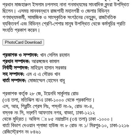
প্রধান মাজহারুল ইসলাম চপলসহ নানা গনমাধ্যমের সাংবাদিক বৃন্দরা উপস্থিত
ছিলেন। এসময় মানববন্ধনে রাজশাহী মহানগরী ও জেলার বিভিন্ন
গণমাধ্যমকর্মী, সামাজিক ও সাংস্কৃতিক সংগঠনের নেতৃবৃন্দ, রাজনৈতিক
ব্যক্তিবর্গ এবং বিভিন্ন শ্রেণি-পেশার মানুষ উপস্থিত থেকে কর্মসূচির প্রতি
সংহতি প্রকাশ করেন।
PhotoCard Download
প্রকাশক ও সম্পাদক:
খান সেলিম রহমান
প্রধান সম্পাদক:
আরঙ্গজেব কামাল
নির্বাহী সম্পাদক:
মাহিদুল হাসান সরকার
সহ সম্পাদক:
এম এ এ সৌরভ খান
বার্তা সম্পাদক:
মোজাম্মেল হোসেন বাবু
প্রকাশক কর্তৃক ২৮ জে, টয়েনবি সার্কুলার রোড
(৩য় তলা, মতিঝিল বা/এ ঢাকা-১০০০ থেকে প্রকাশিত।
এস, আর, প্রিন্টিং প্রেস লিঃ, পস্নট নং-৯, রোড নং-৪,
বস্নক নং সি, দড়্গণি আফতাব নগর, বাড্ডা, ঢাকা-১২১২
থেকে মুদ্রিত। অফিস ঃ ৮৫ নয়াপল্টন (৩য় তলা) ঢাকা -১০০০।
বার্তা বিভাগ দেওয়ান প্লাজা হাউজ নং ৮ রোড নং ১/ মিরপুর-১০, ঢাকা-১২১৬
রেজিস্ট্রেশন নং ৮৪৬১