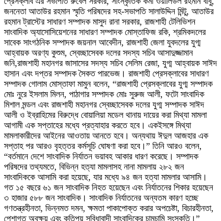
প্রেসক্লাব এর সভাপতি রুবেল সরকার, সাংস্কৃতিক কর্মী ওয়ালিউল রহমান বাবু,
জননেতা আতাউর রহমান স্মৃতি পরিষদের সহ-সভাপতি সালাউদ্দিন মিন্টু, আতাউর
রহমান ট্রাস্টের সাধারণ সম্পাদক মাসুদ রানা সরকার, রাজশাহী টেলিভিশন
সাংবাদিক অ্যাসোসিয়েশনের সাধারণ সম্পাদক মোস্তাফিজ রকি, শ্রমিকদলের
সাবেক সাংগঠনিক সম্পাদক জয়নাল আবেদীন, রাজশাহী জেলা যুবদলের যুগ্ম
আহ্বায়ক অরণ্য কুশুম, স্বেচ্ছাসেবক দলের সদস্য সচিব আসাদুজ্জামান
জনি,রাজশাহী মহানগর জাসাসের সদস্য সচিব সেলিম রেজা, যুগ্ম আহ্বায়ক সাঈদ
হাসান এবং দপ্তর সম্পাদক সৈকত পারভেজ। রাজশাহী প্রেসক্লাবের সাধারণ
সম্পাদক গোলাম মোস্তাফা মামুন বলেন, “রাজশাহী প্রেসক্লাবের যুগ্ম সম্পাদক
মোঃ নুরে ইসলাম মিলন, পাঠাগার সম্পাদক মোঃ সুরুজ আলী, ফটো সাংবাদিক
মিশাল মন্ডল এবং রাজশাহী মহানগর স্বেচ্ছাসেবক দলের যুগ্ম সম্পাদক সাঈদ
আলী ও ইব্রাহিমের বিরুদ্ধে বোয়ালিয়া মডেল থানায় দায়ের করা মিথ্যা মামলা
আগামী এক সপ্তাহের মধ্যে প্রত্যাহার করতে হবে। একইসঙ্গে মিথ্যা
মামলাকারীদের আইনের আওতায় আনতে হবে। অন্যথায় ঈদুল আজহার এক
সপ্তাহ পর আরও বৃহত্তর কর্মসূচি ঘোষণা করা হবে।” তিনি আরও বলেন,
“বর্তমানে দেশে সাংবাদিক নির্যাতন ভয়াবহ আকার ধারণ করেছে। সম্পাদক
পরিষদের তথ্যমতে, বিভিন্ন হত্যা মামলাসহ নানা মামলায় ২৮২ জন
সাংবাদিককে আসামি করা হয়েছে, যার মধ্যে ৯৪ জন হত্যা মামলার আসামি।
গত ১৫ বছরে ৬১ জন সাংবাদিক নিহত হয়েছেন এবং নির্যাতনের শিকার হয়েছেন
৩ হাজার ৫৮৮ জন সাংবাদিক। সাংবাদিক নির্যাতনের অন্যতম কারণ হচ্ছে
গণতন্ত্রহীনতা, ভিন্নমত দমন, ক্ষমতা পাকাপোক্ত করার অপচেষ্টা, বিচারহীনতা,
পেশাগত অবক্ষয় এবং কতিপয় সুবিধাবাদী সাংবাদিকের চামচামি সংস্কৃতি।”