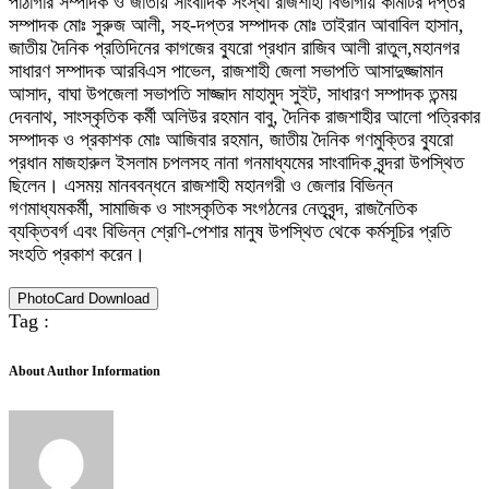
পাঠাগার সম্পাদক ও জাতীয় সাংবাদিক সংস্থা রাজশাহী বিভাগীয় কমিটির দপ্তর
সম্পাদক মোঃ সুরুজ আলী, সহ-দপ্তর সম্পাদক মোঃ তাইরান আবাবিল হাসান,
জাতীয় দৈনিক প্রতিদিনের কাগজের ব্যুরো প্রধান রাজিব আলী রাতুল,মহানগর
সাধারণ সম্পাদক আরবিএস পাভেল, রাজশাহী জেলা সভাপতি আসাদুজ্জামান
আসাদ, বাঘা উপজেলা সভাপতি সাজ্জাদ মাহামুদ সুইট, সাধারণ সম্পাদক তন্ময়
দেবনাথ, সাংস্কৃতিক কর্মী অলিউর রহমান বাবু, দৈনিক রাজশাহীর আলো পত্রিকার
সম্পাদক ও প্রকাশক মোঃ আজিবার রহমান, জাতীয় দৈনিক গণমুক্তির ব্যুরো
প্রধান মাজহারুল ইসলাম চপলসহ নানা গনমাধ্যমের সাংবাদিক বৃন্দরা উপস্থিত
ছিলেন। এসময় মানববন্ধনে রাজশাহী মহানগরী ও জেলার বিভিন্ন
গণমাধ্যমকর্মী, সামাজিক ও সাংস্কৃতিক সংগঠনের নেতৃবৃন্দ, রাজনৈতিক
ব্যক্তিবর্গ এবং বিভিন্ন শ্রেণি-পেশার মানুষ উপস্থিত থেকে কর্মসূচির প্রতি
সংহতি প্রকাশ করেন।
PhotoCard Download
Tag :
About Author Information