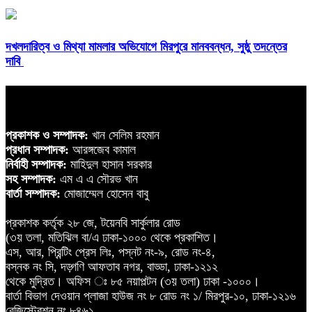
দখলদারিত্ব ও মিথ্যা মামলার অভিযোগে মিরপুরে মানববন্ধন, সুষ্ঠু তদন্তের
দাবি
প্রকাশক ও সম্পাদক:
খান সেলিম রহমান
প্রধান সম্পাদক:
আরঙ্গজেব কামাল
নির্বাহী সম্পাদক:
মাহিদুল হাসান সরকার
সহ সম্পাদক:
এম এ এ সৌরভ খান
বার্তা সম্পাদক:
মোজাম্মেল হোসেন বাবু
প্রকাশক কর্তৃক ২৮ জে, টয়েনবি সার্কুলার রোড
(৩য় তলা, মতিঝিল বা/এ ঢাকা-১০০০ থেকে প্রকাশিত।
এস, আর, প্রিন্টিং প্রেস লিঃ, পস্নট নং-৯, রোড নং-৪,
বস্নক নং সি, দড়্গণি আফতাব নগর, বাড্ডা, ঢাকা-১২১২
থেকে মুদ্রিত। অফিস ঃ ৮৫ নয়াপল্টন (৩য় তলা) ঢাকা -১০০০।
বার্তা বিভাগ দেওয়ান প্লাজা হাউজ নং ৮ রোড নং ১/ মিরপুর-১০, ঢাকা-১২১৬
রেজিস্ট্রেশন নং ৮৪৬১