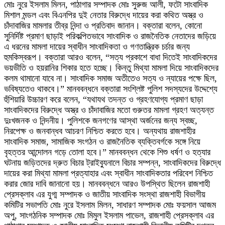
মোঃ নুরে ইসলাম মিলন, পাঠাগার সম্পাদক মোঃ সুরুজ আলী, ফটো সাংবাদিক
মিশাল মন্ডল এবং বিএনপির দুই নেতার বিরুদ্ধে দায়ের করা কথিত অস্ত্র ও
চাঁদাবাজির মামলার তীব্র নিন্দা ও প্রতিবাদ জানান। বক্তারা বলেন, কোনো
সুনির্দিষ্ট প্রমাণ ছাড়াই পরিকল্পিতভাবে সাংবাদিক ও রাজনৈতিক নেতাদের জড়িয়ে
এ ধরনের মামলা দায়ের স্বাধীন সাংবাদিকতা ও গণতান্ত্রিক চর্চার জন্য
হুমকিস্বরূপ। বক্তারা আরও বলেন, “সত্য প্রকাশে বাধা দিতেই সাংবাদিকদের
ভয়ভীতি ও হয়রানির শিকার হতে হচ্ছে। কিন্তু মিথ্যা মামলা দিয়ে সাংবাদিকদের
কলম থামানো যাবে না। সাংবাদিক সমাজ অতীতেও সত্য ও ন্যায়ের পক্ষে ছিল,
ভবিষ্যতেও থাকবে।” মানববন্ধনে বক্তারা সংশ্লিষ্ট পুলিশ সদস্যদের উদ্দেশ্যে
হুঁশিয়ারি উচ্চারণ করে বলেন, “যথাযথ তদন্ত ও গ্রহণযোগ্য প্রমাণ ছাড়া
সাংবাদিকদের বিরুদ্ধে অস্ত্র ও চাঁদাবাজির মতো গুরুতর মামলা গ্রহণ অত্যন্ত
দুঃখজনক ও নিন্দনীয়। পুলিশকে জনগণের আস্থা অর্জনের জন্য স্বচ্ছ,
নিরপেক্ষ ও জনবান্ধব আচরণ নিশ্চিত করতে হবে। অন্যথায় রাজশাহীর
সাংবাদিক সমাজ, সামাজিক সংগঠন ও রাজনৈতিক ব্যক্তিবর্গকে সঙ্গে নিয়ে
বৃহত্তর আন্দোলন গড়ে তোলা হবে।” মানববন্ধন থেকে শিশু ধর্ষণ ও হত্যার
ঘটনায় জড়িতদের দ্রুত বিচার ট্রাইব্যুনালে বিচার সম্পন্ন, সাংবাদিকদের বিরুদ্ধে
দায়ের করা মিথ্যা মামলা প্রত্যাহার এবং স্বাধীন সাংবাদিকতার পরিবেশ নিশ্চিত
করার জোর দাবি জানানো হয়। মানববন্ধনে আরও উপস্থিত ছিলেন রাজশাহী
প্রেসক্লাব এর যুগ্ম সম্পাদক ও জাতীয় সাংবাদিক সংস্থা রাজশাহী বিভাগীয়
কমিটির সভাপতি মোঃ নুরে ইসলাম মিলন, সাধারণ সম্পাদক মোঃ ফয়সাল আজম
অপু, সাংগঠনিক সম্পাদক মোঃ মিমুল ইসলাম পাভেল, রাজশাহী প্রেসক্লাব এর