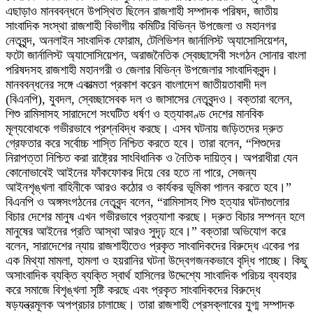
এছাড়াও মানববন্ধনে উপস্থিত ছিলেন রাজশাহী সম্পাদক পরিষদ, জাতীয়
সাংবাদিক সংস্থা রাজশাহী বিভাগীয় কমিটির বিভিন্ন উপজেলা ও মহানগর
নেতৃবৃন্দ, অনলাইন সাংবাদিক ফোরাম, টেলিভিশন জার্নালিস্ট অ্যাসোসিয়েশন,
ফটো জার্নালিস্ট অ্যাসোসিয়েশন, অরাজনৈতিক স্বেচ্ছাসেবী সংগঠন সোনার বাংলা
পরিষদসহ রাজশাহী মহানগরী ও জেলার বিভিন্ন উপজেলার সাংবাদিকবৃন্দ।
মানববন্ধনের সঙ্গে একাত্মতা প্রকাশ করেন বাংলাদেশ জাতীয়তাবাদী দল
(বিএনপি), যুবদল, স্বেচ্ছাসেবক দল ও জাসাসের নেতৃবৃন্দও। বক্তারা বলেন,
শিশু রামিসাসহ সারাদেশে সংঘটিত ধর্ষণ ও হত্যাকাণ্ড দেশের মানবিক
মূল্যবোধকে গভীরভাবে প্রশ্নবিদ্ধ করছে। এসব ঘটনায় জড়িতদের দ্রুত
গ্রেফতার করে সর্বোচ্চ শাস্তি নিশ্চিত করতে হবে। তারা বলেন, “শিশুদের
নিরাপত্তা নিশ্চিত করা রাষ্ট্রের সাংবিধানিক ও নৈতিক দায়িত্ব। অপরাধীরা যেন
কোনোভাবেই আইনের ফাঁকফোকর দিয়ে বের হতে না পারে, সেজন্য
আইনশৃঙ্খলা বাহিনীকে আরও কঠোর ও কার্যকর ভূমিকা পালন করতে হবে।”
বিএনপি ও অঙ্গসংগঠনের নেতৃবৃন্দ বলেন, “রামিসাসহ শিশু হত্যার ঘটনাগুলোর
বিচার দেশের মানুষ এখন গভীরভাবে প্রত্যাশা করছে। দ্রুত বিচার সম্পন্ন হলে
মানুষের আইনের প্রতি আস্থা আরও সুদৃঢ় হবে।” বক্তারা অভিযোগ করে
বলেন, সারাদেশের ন্যায় রাজশাহীতেও প্রকৃত সাংবাদিকদের বিরুদ্ধে একের পর
এক মিথ্যা মামলা, হামলা ও হয়রানির ঘটনা উদ্বেগজনকভাবে বৃদ্ধি পাচ্ছে। কিছু
অসাংবাদিক ব্যক্তি ব্যক্তি স্বার্থ হাসিলের উদ্দেশ্যে সাংবাদিক পরিচয় ব্যবহার
করে সমাজে বিশৃঙ্খলা সৃষ্টি করছে এবং প্রকৃত সাংবাদিকদের বিরুদ্ধে
ষড়যন্ত্রমূলক অপপ্রচার চালাচ্ছে। তারা রাজশাহী প্রেসক্লাবের যুগ্ম সম্পাদক