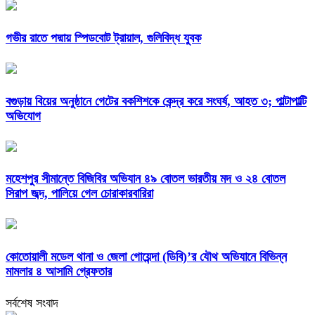
গভীর রাতে পদ্মায় স্পিডবোট ট্রায়াল, গুলিবিদ্ধ যুবক
বগুড়ায় বিয়ের অনুষ্ঠানে গেটের বকশিশকে কেন্দ্র করে সংঘর্ষ, আহত ৩; পাল্টাপাল্টি
অভিযোগ
মহেশপুর সীমান্তে বিজিবির অভিযান ৪৯ বোতল ভারতীয় মদ ও ২৪ বোতল
সিরাপ জব্দ, পালিয়ে গেল চোরাকারবারিরা
কোতোয়ালী মডেল থানা ও জেলা গোয়েন্দা (ডিবি)’র যৌথ অভিযানে বিভিন্ন
মামলার ৪ আসামি গ্রেফতার
সর্বশেষ সংবাদ