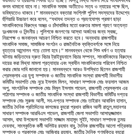
ভয়ভীতি ও হয়রানির শিকার হতে হচ্ছে। কিন্তু মিথ্যা মামলা দিয়ে সাংবাদিকদের
কলম থামানো যাবে না। সাংবাদিক সমাজ অতীতেও সত্য ও ন্যায়ের পক্ষে ছিল,
ভবিষ্যতেও থাকবে।” মানববন্ধনে বক্তারা সংশ্লিষ্ট পুলিশ সদস্যদের উদ্দেশ্যে
হুঁশিয়ারি উচ্চারণ করে বলেন, “যথাযথ তদন্ত ও গ্রহণযোগ্য প্রমাণ ছাড়া
সাংবাদিকদের বিরুদ্ধে অস্ত্র ও চাঁদাবাজির মতো গুরুতর মামলা গ্রহণ অত্যন্ত
দুঃখজনক ও নিন্দনীয়। পুলিশকে জনগণের আস্থা অর্জনের জন্য স্বচ্ছ,
নিরপেক্ষ ও জনবান্ধব আচরণ নিশ্চিত করতে হবে। অন্যথায় রাজশাহীর
সাংবাদিক সমাজ, সামাজিক সংগঠন ও রাজনৈতিক ব্যক্তিবর্গকে সঙ্গে নিয়ে
বৃহত্তর আন্দোলন গড়ে তোলা হবে।” মানববন্ধন থেকে শিশু ধর্ষণ ও হত্যার
ঘটনায় জড়িতদের দ্রুত বিচার ট্রাইব্যুনালে বিচার সম্পন্ন, সাংবাদিকদের বিরুদ্ধে
দায়ের করা মিথ্যা মামলা প্রত্যাহার এবং স্বাধীন সাংবাদিকতার পরিবেশ নিশ্চিত
করার জোর দাবি জানানো হয়। মানববন্ধনে আরও উপস্থিত ছিলেন রাজশাহী
প্রেসক্লাব এর যুগ্ম সম্পাদক ও জাতীয় সাংবাদিক সংস্থা রাজশাহী বিভাগীয়
কমিটির সভাপতি মোঃ নুরে ইসলাম মিলন, সাধারণ সম্পাদক মোঃ ফয়সাল আজম
অপু, সাংগঠনিক সম্পাদক মোঃ মিমুল ইসলাম পাভেল, রাজশাহী প্রেসক্লাব এর
পাঠাগার সম্পাদক ও জাতীয় সাংবাদিক সংস্থা রাজশাহী বিভাগীয় কমিটির দপ্তর
সম্পাদক মোঃ সুরুজ আলী, সহ-দপ্তর সম্পাদক মোঃ তাইরান আবাবিল হাসান,
জাতীয় দৈনিক প্রতিদিনের কাগজের ব্যুরো প্রধান রাজিব আলী রাতুল,মহানগর
সাধারণ সম্পাদক আরবিএস পাভেল, রাজশাহী জেলা সভাপতি আসাদুজ্জামান
আসাদ, বাঘা উপজেলা সভাপতি সাজ্জাদ মাহামুদ সুইট, সাধারণ সম্পাদক তন্ময়
দেবনাথ, সাংস্কৃতিক কর্মী অলিউর রহমান বাবু, দৈনিক রাজশাহীর আলো পত্রিকার
সম্পাদক ও প্রকাশক মোঃ আজিবার রহমান, জাতীয় দৈনিক গণমুক্তির ব্যুরো