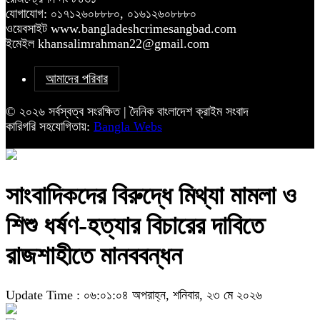
যোগাযোগ: ০১৭১২৬০৮৮৮০, ০১৬১২৬০৮৮৮০
ওয়েবসাইট www.bangladeshcrimesangbad.com
ইমেইল khansalimrahman22@gmail.com
আমাদের পরিবার
© ২০২৬ সর্বস্বত্ব সংরক্ষিত | দৈনিক বাংলাদেশ ক্রাইম সংবাদ
কারিগরি সহযোগিতায়:
Bangla Webs
সাংবাদিকদের বিরুদ্ধে মিথ্যা মামলা ও
শিশু ধর্ষণ-হত্যার বিচারের দাবিতে
রাজশাহীতে মানববন্ধন
Update Time : ০৬:০১:০৪ অপরাহ্ন, শনিবার, ২৩ মে ২০২৬