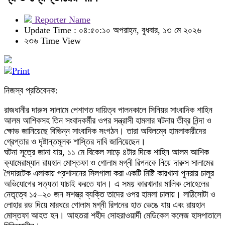
Reporter Name
Update Time : ০৪:৫০:১০ অপরাহ্ন, বুধবার, ১৩ মে ২০২৬
২৩৬ Time View
নিজস্ব প্রতিবেদক:
রাজধানীর দারুস সালামে পেশাগত দায়িত্ব পালনকালে সিনিয়র সাংবাদিক শাহিন
আলম আশিকসহ তিন সংবাদকর্মীর ওপর সন্ত্রাসী হামলার ঘটনায় তীব্র নিন্দা ও
ক্ষোভ জানিয়েছে বিভিন্ন সাংবাদিক সংগঠন। তারা অবিলম্বে হামলাকারীদের
গ্রেপ্তার ও দৃষ্টান্তমূলক শাস্তির দাবি জানিয়েছেন।
ঘটনা সূত্রে জানা যায়, ১১ মে বিকেল সাড়ে ৪টার দিকে শাহিন আলম আশিক
ক্যামেরাম্যান রায়হান মোস্তফা ও গোলাম মগ্নী রিপনকে নিয়ে দারুস সালামের
গৈদারটেক এলাকায় প্রশাসনের সিলগালা করা একটি মিষ্টি কারখানা পুনরায় চালুর
অভিযোগের সত্যতা যাচাই করতে যান। এ সময় কারখানার মালিক সোহেলের
নেতৃত্বে ১৫–২০ জন সশস্ত্র ব্যক্তি তাদের ওপর হামলা চালায়। লাঠিসোটা ও
লোহার রড দিয়ে মারধরে গোলাম মগ্নী রিপনের হাত ভেঙে যায় এবং রায়হান
মোস্তফা আহত হন। আহতরা শহীদ সোহরাওয়ার্দী মেডিকেল কলেজ হাসপাতালে