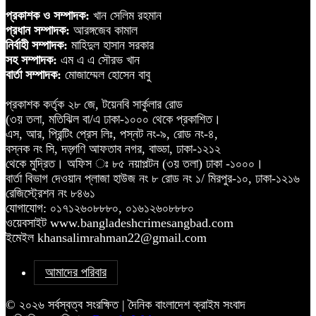
প্রকাশক ও সম্পাদক:
খান সেলিম রহমান
প্রধান সম্পাদক:
আরঙ্গজেব কামাল
নির্বাহী সম্পাদক:
মাহিদুল হাসান সরকার
সহ সম্পাদক:
এম এ এ সৌরভ খান
বার্তা সম্পাদক:
মোজাম্মেল হোসেন বাবু
প্রকাশক কর্তৃক ২৮ জে, টয়েনবি সার্কুলার রোড
(৩য় তলা, মতিঝিল বা/এ ঢাকা-১০০০ থেকে প্রকাশিত।
এস, আর, প্রিন্টিং প্রেস লিঃ, পস্নট নং-৯, রোড নং-৪,
বস্নক নং সি, দড়্গণি আফতাব নগর, বাড্ডা, ঢাকা-১২১২
থেকে মুদ্রিত। অফিস ঃ ৮৫ নয়াপল্টন (৩য় তলা) ঢাকা -১০০০।
বার্তা বিভাগ দেওয়ান প্লাজা হাউজ নং ৮ রোড নং ১/ মিরপুর-১০, ঢাকা-১২১৬
রেজিস্ট্রেশন নং ৮৪৬১
যোগাযোগ: ০১৭১২৬০৮৮৮০, ০১৬১২৬০৮৮৮০
ওয়েবসাইট www.bangladeshcrimesangbad.com
ইমেইল khansalimrahman22@gmail.com
আমাদের পরিবার
© ২০২৬ সর্বস্বত্ব সংরক্ষিত | দৈনিক বাংলাদেশ ক্রাইম সংবাদ