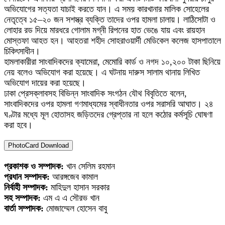
অভিযোগের সত্যতা যাচাই করতে যান। এ সময় কারখানার মালিক সোহেলের
নেতৃত্বে ১৫–২০ জন সশস্ত্র ব্যক্তি তাদের ওপর হামলা চালায়। লাঠিসোটা ও
লোহার রড দিয়ে মারধরে গোলাম মগ্নী রিপনের হাত ভেঙে যায় এবং রায়হান
মোস্তফা আহত হন। আহতরা শহীদ সোহরাওয়ার্দী মেডিকেল কলেজ হাসপাতালে
চিকিৎসাধীন।
হামলাকারীরা সাংবাদিকদের ক্যামেরা, মেমোরি কার্ড ও নগদ ১০,২০০ টাকা ছিনিয়ে
নেয় বলেও অভিযোগ করা হয়েছে। এ ঘটনায় দারুস সালাম থানায় লিখিত
অভিযোগ দায়ের করা হয়েছে।
ঢাকা প্রেসক্লাবসহ বিভিন্ন সাংবাদিক সংগঠন যৌথ বিবৃতিতে বলেন,
সাংবাদিকদের ওপর হামলা গণমাধ্যমের স্বাধীনতার ওপর সরাসরি আঘাত। ২৪
ঘণ্টার মধ্যে মূল হোতাসহ জড়িতদের গ্রেপ্তার না হলে কঠোর কর্মসূচি ঘোষণা
করা হবে।
PhotoCard Download
প্রকাশক ও সম্পাদক:
খান সেলিম রহমান
প্রধান সম্পাদক:
আরঙ্গজেব কামাল
নির্বাহী সম্পাদক:
মাহিদুল হাসান সরকার
সহ সম্পাদক:
এম এ এ সৌরভ খান
বার্তা সম্পাদক:
মোজাম্মেল হোসেন বাবু