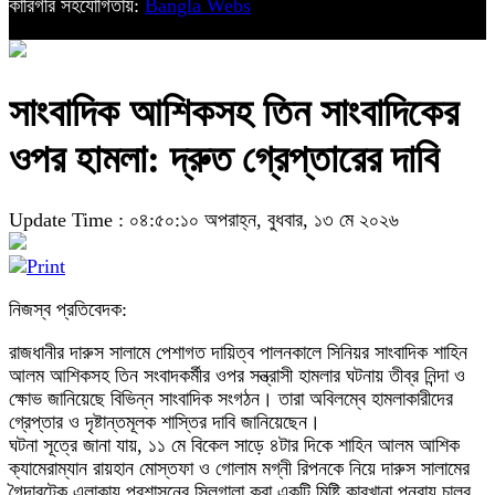
কারিগরি সহযোগিতায়:
Bangla Webs
সাংবাদিক আশিকসহ তিন সাংবাদিকের
ওপর হামলা: দ্রুত গ্রেপ্তারের দাবি
Update Time : ০৪:৫০:১০ অপরাহ্ন, বুধবার, ১৩ মে ২০২৬
নিজস্ব প্রতিবেদক:
রাজধানীর দারুস সালামে পেশাগত দায়িত্ব পালনকালে সিনিয়র সাংবাদিক শাহিন
আলম আশিকসহ তিন সংবাদকর্মীর ওপর সন্ত্রাসী হামলার ঘটনায় তীব্র নিন্দা ও
ক্ষোভ জানিয়েছে বিভিন্ন সাংবাদিক সংগঠন। তারা অবিলম্বে হামলাকারীদের
গ্রেপ্তার ও দৃষ্টান্তমূলক শাস্তির দাবি জানিয়েছেন।
ঘটনা সূত্রে জানা যায়, ১১ মে বিকেল সাড়ে ৪টার দিকে শাহিন আলম আশিক
ক্যামেরাম্যান রায়হান মোস্তফা ও গোলাম মগ্নী রিপনকে নিয়ে দারুস সালামের
গৈদারটেক এলাকায় প্রশাসনের সিলগালা করা একটি মিষ্টি কারখানা পুনরায় চালুর