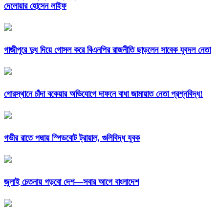
দেলোয়ার হোসেন লাইফ
গাজীপুরে দুধ দিয়ে গোসল করে বিএনপির রাজনীতি ছাড়লেন সাবেক যুবদল নেতা
গোরস্থানে চাঁদা বকেয়ার অভিযোগে দাফনে বাধা জামায়াত নেতা প্রশ্নবিদ্ধ!
গভীর রাতে পদ্মায় স্পিডবোট ট্রায়াল, গুলিবিদ্ধ যুবক
জুলাই চেতনায় গড়বো দেশ—সবার আগে বাংলাদেশ