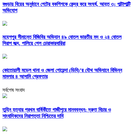
বগুড়ায় বিয়ের অনুষ্ঠানে গেটের বকশিশকে কেন্দ্র করে সংঘর্ষ, আহত ৩; পাল্টাপাল্টি
অভিযোগ
মহেশপুর সীমান্তে বিজিবির অভিযান ৪৯ বোতল ভারতীয় মদ ও ২৪ বোতল
সিরাপ জব্দ, পালিয়ে গেল চোরাকারবারিরা
কোতোয়ালী মডেল থানা ও জেলা গোয়েন্দা (ডিবি)’র যৌথ অভিযানে বিভিন্ন
মামলার ৪ আসামি গ্রেফতার
সর্বশেষ সংবাদ
তুহিন হত্যার প্রথম বার্ষিকীতে গাজীপুরে মানববন্ধন: দ্রুত বিচার ও
সাংবাদিকদের নিরাপত্তা নিশ্চিতের দাবি