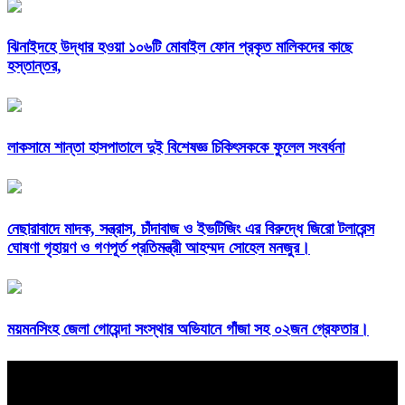
ঝিনাইদহে উদ্ধার হওয়া ১০৬টি মোবাইল ফোন প্রকৃত মালিকদের কাছে
হস্তান্তর,
লাকসামে শান্তা হাসপাতালে দুই বিশেষজ্ঞ চিকিৎসককে ফুলেল সংবর্ধনা
নেছারাবাদে মাদক, সন্ত্রাস, চাঁদাবাজ ও ইভটিজিং এর বিরুদ্ধে জিরো টলারেন্স
ঘোষণা গৃহায়ণ ও গণপূর্ত প্রতিমন্ত্রী আহম্মদ সোহেল মনজুর।
ময়মনসিংহ জেলা গোয়েন্দা সংস্থার অভিযানে গাঁজা সহ ০২জন গ্রেফতার।