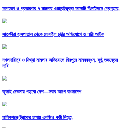
অপহরণ ও প্রতারণার ৭ মামলার ওয়ারেন্টভুক্ত আসামি ঝিনাইদহে গ্রেপ্তার,
সাতক্ষীরা হাসপাতাল থেকে মোবাইল চুরির অভিযোগে ৩ নারী আটক
দখলদারিত্ব ও মিথ্যা মামলার অভিযোগে মিরপুরে মানববন্ধন, সুষ্ঠু তদন্তের
দাবি
জুলাই চেতনায় গড়বো দেশ—সবার আগে বাংলাদেশ
মানিকগঞ্জে ট্রাকের চাপায় এনজিও কর্মী নিহত,