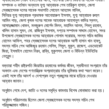
অ্যাডভোকেট সৈয়দ ইফতেখার আলী, সাতক্ষীরা জেলা বিএনপির সাবেক সাধারণ
সম্পাদক ও বর্তমান অন্যতম যুগ্ম আহ্বায়ক শেখ তারিকুল হাসান, জেলা
স্বেচ্ছাসেবক দলের সাবেক সভাপতি সোহেল আহমেদ মানিক,
সিনিয়র যুগ্ম আহ্বায়ক প্রভাষক আনোয়ারুল ইসলাম, যুগ্ম আহ্বায়ক রুহুল
আমিন পাড়, জেলা কৃষক দলের সাবেক আহবায়ক আহসানুল কাদির স্বপন,
আসাদুজ্জামান খোকন, মনজুরুল মোর্শেদ মিলন, মহাসিন আলম, শিবলু রহমান,
খালিদ হাসান সুমন, মো. রাজিবুল ইসলাম, দপ্তর সম্পাদক সাদ্দাম হোসেন, সদর
উপজেলা স্বেচ্ছাসেবক দলের আহ্বায়ক গোলাম সরোয়ার, সদস্য সচিব জাকির
হোসেন আফিল, শহর স্বেচ্ছাসেবক দলের আহ্বায়ক আলী হাসান খান হাবলু,
সদস্য সচিব শেখ আজিজুর রহমান সেলিম, শিমুল, মুকুল, রাজেশ, এডভোকেট
জিয়া, ইসমাইল হোসেন নিরব, রাব্বি, মুকুলসহ জেলা ও বিভিন্ন ইউনিটের
নেতৃবৃন্দ।
বক্তারা শহীদ রাষ্ট্রপতি জিয়াউর রহমানের কর্মময় জীবন, স্বাধীনতা সংগ্রামে তাঁর
অবদান এবং দেশের গণতান্ত্রিক অগ্রযাত্রায় তাঁর ভূমিকার কথা স্মরণ করেন।
একই সঙ্গে তাঁর আদর্শ ও দেশপ্রেম নতুন প্রজন্মের মাঝে ছড়িয়ে দেওয়ার
আহ্বান জানান।
অনুষ্ঠান শেষে দেশ, জাতি ও দলের সমৃদ্ধি কামনায় বিশেষ মোনাজাত করা হয়।
অনুষ্ঠান পরিচালনায় ছিলেন জেলা স্বেচ্ছাসেবক দলের সদস্য সচিব শেখ
শরিফুজ্জামান সজিব।