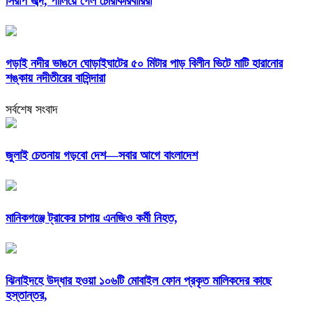
সিরাপ জব্দ, পালিয়ে গেল চোরাকারবারিরা
গড়াই নদীর ভাঙনে ঘোড়াইঘাটের ৫০ মিটার পাড় বিলীন ভিটে মাটি হারানোর
শঙ্কায় নদীতীরের বাসিন্দারা
সর্বশেষ সংবাদ
জুলাই চেতনায় গড়বো দেশ—সবার আগে বাংলাদেশ
মানিকগঞ্জে ট্রাকের চাপায় এনজিও কর্মী নিহত,
ঝিনাইদহে উদ্ধার হওয়া ১০৬টি মোবাইল ফোন প্রকৃত মালিকদের কাছে
হস্তান্তর,