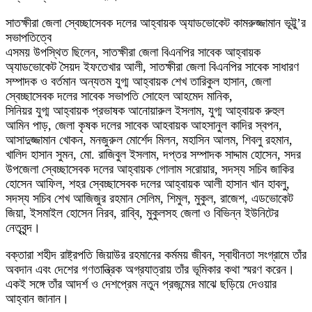
সাতক্ষীরা জেলা স্বেচ্ছাসেবক দলের আহ্বায়ক অ্যাডভোকেট কামরুজ্জামান ভূট্টু’র
সভাপতিত্বে
এসময় উপস্থিত ছিলেন, সাতক্ষীরা জেলা বিএনপির সাবেক আহ্বায়ক
অ্যাডভোকেট সৈয়দ ইফতেখার আলী, সাতক্ষীরা জেলা বিএনপির সাবেক সাধারণ
সম্পাদক ও বর্তমান অন্যতম যুগ্ম আহ্বায়ক শেখ তারিকুল হাসান, জেলা
স্বেচ্ছাসেবক দলের সাবেক সভাপতি সোহেল আহমেদ মানিক,
সিনিয়র যুগ্ম আহ্বায়ক প্রভাষক আনোয়ারুল ইসলাম, যুগ্ম আহ্বায়ক রুহুল
আমিন পাড়, জেলা কৃষক দলের সাবেক আহবায়ক আহসানুল কাদির স্বপন,
আসাদুজ্জামান খোকন, মনজুরুল মোর্শেদ মিলন, মহাসিন আলম, শিবলু রহমান,
খালিদ হাসান সুমন, মো. রাজিবুল ইসলাম, দপ্তর সম্পাদক সাদ্দাম হোসেন, সদর
উপজেলা স্বেচ্ছাসেবক দলের আহ্বায়ক গোলাম সরোয়ার, সদস্য সচিব জাকির
হোসেন আফিল, শহর স্বেচ্ছাসেবক দলের আহ্বায়ক আলী হাসান খান হাবলু,
সদস্য সচিব শেখ আজিজুর রহমান সেলিম, শিমুল, মুকুল, রাজেশ, এডভোকেট
জিয়া, ইসমাইল হোসেন নিরব, রাব্বি, মুকুলসহ জেলা ও বিভিন্ন ইউনিটের
নেতৃবৃন্দ।
বক্তারা শহীদ রাষ্ট্রপতি জিয়াউর রহমানের কর্মময় জীবন, স্বাধীনতা সংগ্রামে তাঁর
অবদান এবং দেশের গণতান্ত্রিক অগ্রযাত্রায় তাঁর ভূমিকার কথা স্মরণ করেন।
একই সঙ্গে তাঁর আদর্শ ও দেশপ্রেম নতুন প্রজন্মের মাঝে ছড়িয়ে দেওয়ার
আহ্বান জানান।