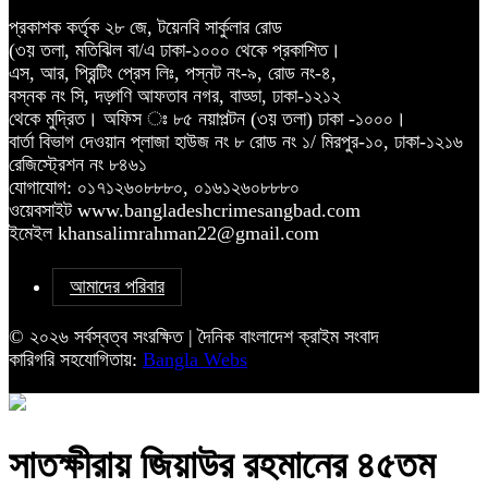
প্রকাশক কর্তৃক ২৮ জে, টয়েনবি সার্কুলার রোড
(৩য় তলা, মতিঝিল বা/এ ঢাকা-১০০০ থেকে প্রকাশিত।
এস, আর, প্রিন্টিং প্রেস লিঃ, পস্নট নং-৯, রোড নং-৪,
বস্নক নং সি, দড়্গণি আফতাব নগর, বাড্ডা, ঢাকা-১২১২
থেকে মুদ্রিত। অফিস ঃ ৮৫ নয়াপল্টন (৩য় তলা) ঢাকা -১০০০।
বার্তা বিভাগ দেওয়ান প্লাজা হাউজ নং ৮ রোড নং ১/ মিরপুর-১০, ঢাকা-১২১৬
রেজিস্ট্রেশন নং ৮৪৬১
যোগাযোগ: ০১৭১২৬০৮৮৮০, ০১৬১২৬০৮৮৮০
ওয়েবসাইট www.bangladeshcrimesangbad.com
ইমেইল khansalimrahman22@gmail.com
আমাদের পরিবার
© ২০২৬ সর্বস্বত্ব সংরক্ষিত | দৈনিক বাংলাদেশ ক্রাইম সংবাদ
কারিগরি সহযোগিতায়:
Bangla Webs
সাতক্ষীরায় জিয়াউর রহমানের ৪৫তম