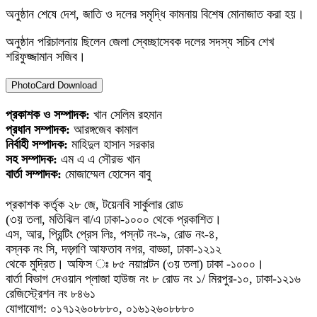
অনুষ্ঠান শেষে দেশ, জাতি ও দলের সমৃদ্ধি কামনায় বিশেষ মোনাজাত করা হয়।
অনুষ্ঠান পরিচালনায় ছিলেন জেলা স্বেচ্ছাসেবক দলের সদস্য সচিব শেখ
শরিফুজ্জামান সজিব।
PhotoCard Download
প্রকাশক ও সম্পাদক:
খান সেলিম রহমান
প্রধান সম্পাদক:
আরঙ্গজেব কামাল
নির্বাহী সম্পাদক:
মাহিদুল হাসান সরকার
সহ সম্পাদক:
এম এ এ সৌরভ খান
বার্তা সম্পাদক:
মোজাম্মেল হোসেন বাবু
প্রকাশক কর্তৃক ২৮ জে, টয়েনবি সার্কুলার রোড
(৩য় তলা, মতিঝিল বা/এ ঢাকা-১০০০ থেকে প্রকাশিত।
এস, আর, প্রিন্টিং প্রেস লিঃ, পস্নট নং-৯, রোড নং-৪,
বস্নক নং সি, দড়্গণি আফতাব নগর, বাড্ডা, ঢাকা-১২১২
থেকে মুদ্রিত। অফিস ঃ ৮৫ নয়াপল্টন (৩য় তলা) ঢাকা -১০০০।
বার্তা বিভাগ দেওয়ান প্লাজা হাউজ নং ৮ রোড নং ১/ মিরপুর-১০, ঢাকা-১২১৬
রেজিস্ট্রেশন নং ৮৪৬১
যোগাযোগ: ০১৭১২৬০৮৮৮০, ০১৬১২৬০৮৮৮০