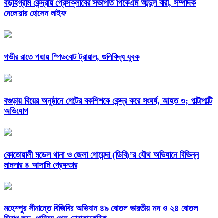
বড়াইগ্রাম কেন্দ্রীয় প্রেসক্লাবের সভাপতি পিকেএম আব্দুল বারী, সম্পাদক
দেলোয়ার হোসেন লাইফ
গভীর রাতে পদ্মায় স্পিডবোট ট্রায়াল, গুলিবিদ্ধ যুবক
বগুড়ায় বিয়ের অনুষ্ঠানে গেটের বকশিশকে কেন্দ্র করে সংঘর্ষ, আহত ৩; পাল্টাপাল্টি
অভিযোগ
কোতোয়ালী মডেল থানা ও জেলা গোয়েন্দা (ডিবি)’র যৌথ অভিযানে বিভিন্ন
মামলার ৪ আসামি গ্রেফতার
মহেশপুর সীমান্তে বিজিবির অভিযান ৪৯ বোতল ভারতীয় মদ ও ২৪ বোতল