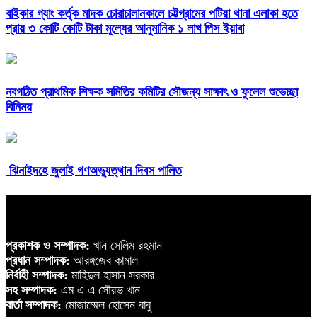
বাইকার গ্যাং কর্তৃক মাদক চোরাচালানকালে চট্টগ্রামের পটিয়া থানা এলাকা হতে
প্রায় ৩ কোটি কোটি টাকা মূল্যের আনুমানিক ১ লাখ পিস ইয়াবা
নবগঠিত প্রাথমিক শিক্ষক সমিতির কমিটির সৌজন্য সাক্ষাৎ ও ফুলেল শুভেচ্ছা
বিনিময়
ঝিনাইদহে জুলাই গণঅভ্যুত্থান দিবস পালিত
প্রকাশক ও সম্পাদক:
খান সেলিম রহমান
প্রধান সম্পাদক:
আরঙ্গজেব কামাল
নির্বাহী সম্পাদক:
মাহিদুল হাসান সরকার
সহ সম্পাদক:
এম এ এ সৌরভ খান
বার্তা সম্পাদক:
মোজাম্মেল হোসেন বাবু