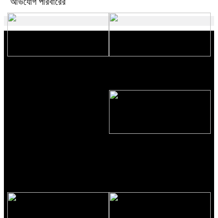
অভিযোগ পরিবারের
ঝিনাইদহে জেলা পরিষদ প্রশাসক
গণভবন রাষ্ট্রের সম্পদ, জুলাই নিয়ে
গোল্ডকাপ ফুটবলের জমজমাট ফাইনালে
ব্যবসা নয়—অন্যত্র জাদুঘর করার দাবি
উৎসবের ঢেউ
গাজীপুরে শ্রমিক ছাঁটাই বন্ধ ও নতুন
মজুরি বোর্ড গঠনের দাবি ভোগড়া বাইপাসে
শ্রমিক নেতাদের সমাবেশ-বিক্ষোভ;
‘দ্রব্যমূল্যের সঙ্গে সামঞ্জস্য রেখে মজুরি
নির্ধারণের’ আহ্বান