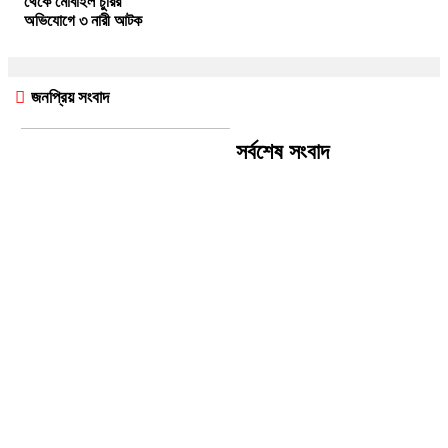
থেকে মোবাইল চুরির
অভিযোগে ৩ নারী আটক
জনপ্রিয় সংবাদ
সর্বশেষ সংবাদ
অজ্ঞাত নারীর মরদেহের পরিচয়
শনাক্তে জরুরি মানবিক আহ্বান
বড়াইগ্রাম কেন্দ্রীয় প্রেসক্লাবের