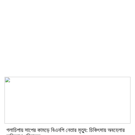
সিরাপ জব্দ, পালিয়ে গেল চোরাকারবারিরা
কোতোয়ালী মডেল থানা ও জেলা
গোয়েন্দা (ডিবি)’র যৌথ অভিযানে
বিভিন্ন মামলার ৪ আসামি গ্রেফতার
গলাচিপায় সাপের কামড়ে বিএনপি নেতার মৃত্যু: চিকিৎসায় অবহেলার