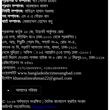
প্রকাশক ও সম্পাদক:
খান সেলিম রহমান
প্রধান সম্পাদক:
আরঙ্গজেব কামাল
নির্বাহী সম্পাদক:
মাহিদুল হাসান সরকার
সহ সম্পাদক:
এম এ এ সৌরভ খান
বার্তা সম্পাদক:
মোজাম্মেল হোসেন বাবু
প্রকাশক কর্তৃক ২৮ জে, টয়েনবি সার্কুলার রোড
(৩য় তলা, মতিঝিল বা/এ ঢাকা-১০০০ থেকে প্রকাশিত।
এস, আর, প্রিন্টিং প্রেস লিঃ, পস্নট নং-৯, রোড নং-৪,
বস্নক নং সি, দড়্গণি আফতাব নগর, বাড্ডা, ঢাকা-১২১২
থেকে মুদ্রিত। অফিস ঃ ৮৫ নয়াপল্টন (৩য় তলা) ঢাকা -১০০০।
বার্তা বিভাগ দেওয়ান প্লাজা হাউজ নং ৮ রোড নং ১/ মিরপুর-১০, ঢাকা-১২১৬
রেজিস্ট্রেশন নং ৮৪৬১
যোগাযোগ: ০১৭১২৬০৮৮৮০, ০১৬১২৬০৮৮৮০
ওয়েবসাইট www.bangladeshcrimesangbad.com
ইমেইল khansalimrahman22@gmail.com
আমাদের পরিবার
© ২০২৬ সর্বস্বত্ব সংরক্ষিত | দৈনিক বাংলাদেশ ক্রাইম সংবাদ
কারিগরি সহযোগিতায়:
Bangla Webs