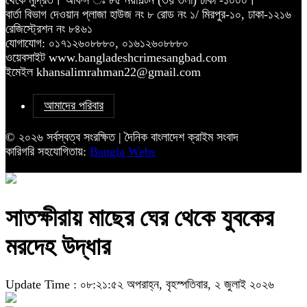
থেকে মুদ্রিত। অফিস ঃ ৮৫ নয়াপল্টন (৩য় তলা) ঢাকা -১০০০।
বার্তা বিভাগ দেওয়ান প্লাজা হাউজ নং ৮ রোড নং ১/ মিরপুর-১০, ঢাকা-১২১৬
রেজিস্ট্রেশন নং ৮৪৬১
যোগাযোগ: ০১৭১২৬০৮৮৮০, ০১৬১২৬০৮৮৮০
ওয়েবসাইট www.bangladeshcrimesangbad.com
ইমেইল khansalimrahman22@gmail.com
আমাদের পরিবার
© ২০২৬ সর্বস্বত্ব সংরক্ষিত | দৈনিক বাংলাদেশ ক্রাইম সংবাদ
কারিগরি সহযোগিতায়:
Bangla Webs
সাতক্ষীরায় মাছের ঘের থেকে যুবকের
মরদেহ উদ্ধার
Update Time : ০৮:২১:৫২ অপরাহ্ন, বৃহস্পতিবার, ২ জুলাই ২০২৬