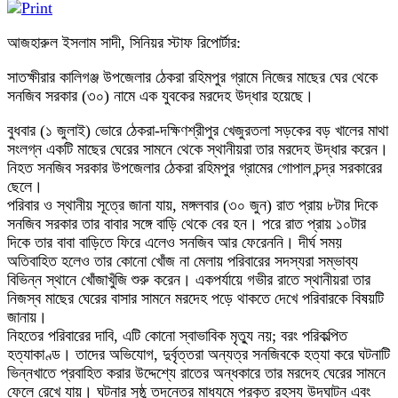
আজহারুল ইসলাম সাদী, সিনিয়র স্টাফ রিপোর্টার:
সাতক্ষীরার কালিগঞ্জ উপজেলার ঠেকরা রহিমপুর গ্রামে নিজের মাছের ঘের থেকে
সনজিব সরকার (৩০) নামে এক যুবকের মরদেহ উদ্ধার হয়েছে।
বুধবার (১ জুলাই) ভোরে ঠেকরা-দক্ষিণশ্রীপুর খেজুরতলা সড়কের বড় খালের মাথা
সংলগ্ন একটি মাছের ঘেরের সামনে থেকে স্থানীয়রা তার মরদেহ উদ্ধার করেন।
নিহত সনজিব সরকার উপজেলার ঠেকরা রহিমপুর গ্রামের গোপাল চন্দ্র সরকারের
ছেলে।
পরিবার ও স্থানীয় সূত্রে জানা যায়, মঙ্গলবার (৩০ জুন) রাত প্রায় ৮টার দিকে
সনজিব সরকার তার বাবার সঙ্গে বাড়ি থেকে বের হন। পরে রাত প্রায় ১০টার
দিকে তার বাবা বাড়িতে ফিরে এলেও সনজিব আর ফেরেননি। দীর্ঘ সময়
অতিবাহিত হলেও তার কোনো খোঁজ না মেলায় পরিবারের সদস্যরা সম্ভাব্য
বিভিন্ন স্থানে খোঁজাখুঁজি শুরু করেন। একপর্যায়ে গভীর রাতে স্থানীয়রা তার
নিজস্ব মাছের ঘেরের বাসার সামনে মরদেহ পড়ে থাকতে দেখে পরিবারকে বিষয়টি
জানায়।
নিহতের পরিবারের দাবি, এটি কোনো স্বাভাবিক মৃত্যু নয়; বরং পরিকল্পিত
হত্যাকাণ্ড। তাদের অভিযোগ, দুর্বৃত্তরা অন্যত্র সনজিবকে হত্যা করে ঘটনাটি
ভিন্নখাতে প্রবাহিত করার উদ্দেশ্যে রাতের অন্ধকারে তার মরদেহ ঘেরের সামনে
ফেলে রেখে যায়। ঘটনার সুষ্ঠু তদন্তের মাধ্যমে প্রকৃত রহস্য উদঘাটন এবং