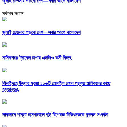
জুলাই চেতনায় গড়বো দেশ—সবার আগে বাংলাদেশ
সর্বশেষ সংবাদ
জুলাই চেতনায় গড়বো দেশ—সবার আগে বাংলাদেশ
মানিকগঞ্জে ট্রাকের চাপায় এনজিও কর্মী নিহত,
ঝিনাইদহে উদ্ধার হওয়া ১০৬টি মোবাইল ফোন প্রকৃত মালিকদের কাছে
হস্তান্তর,
লাকসামে শান্তা হাসপাতালে দুই বিশেষজ্ঞ চিকিৎসককে ফুলেল সংবর্ধনা