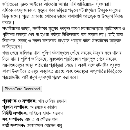
জড়িতদের দ্রুত আইনের আওতায় আনার দাবি জানিয়েছেন স্বজনরা।
এদিকে রহস্যজনক এ মৃত্যুর খবর ছড়িয়ে পড়লে ঘটনাস্থলে উৎসুক মানুষের
ভিড় জমে। পুরো এলাকায় শোকের ছায়ার পাশাপাশি আতঙ্ক ও উদ্বেগ বিরাজ
করছে।
স্থানীয়দের ভাষ্য, সনজিবের মৃত্যুর প্রকৃত কারণ ময়নাতদন্তের প্রতিবেদন ও
পুলিশের তদন্ত শেষ না হওয়া পর্যন্ত নিশ্চিতভাবে বলা সম্ভব নয়। তাই তারা
নিরপেক্ষ, স্বচ্ছ ও দ্রুত তদন্তের মাধ্যমে প্রকৃত ঘটনা উদঘাটনের আহ্বান
জানিয়েছেন।
খবর পেয়ে কালিগঞ্জ থানা পুলিশ ঘটনাস্থলে পৌঁছে মরদেহ উদ্ধার করে থানায়
নিয়ে যায়। পুলিশ জানিয়েছে, সুরতহাল প্রতিবেদন প্রস্তুত শেষে মরদেহ
ময়নাতদন্তের জন্য পাঠানোর প্রক্রিয়া চলছে। একই সঙ্গে ঘটনাটির প্রকৃত
কারণ উদঘাটনে তদন্ত অব্যাহত রয়েছে এবং তদন্তের অগ্রগতির ভিত্তিতে
প্রয়োজনীয় আইনানুগ ব্যবস্থা গ্রহণ করা হবে।
PhotoCard Download
প্রকাশক ও সম্পাদক:
খান সেলিম রহমান
প্রধান সম্পাদক:
আরঙ্গজেব কামাল
নির্বাহী সম্পাদক:
মাহিদুল হাসান সরকার
সহ সম্পাদক:
এম এ এ সৌরভ খান
বার্তা সম্পাদক:
মোজাম্মেল হোসেন বাবু