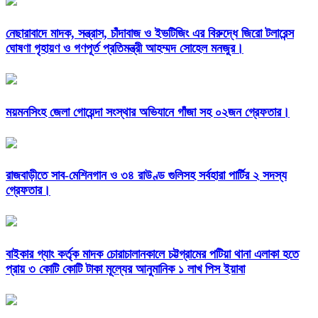
নেছারাবাদে মাদক, সন্ত্রাস, চাঁদাবাজ ও ইভটিজিং এর বিরুদ্ধে জিরো টলারেন্স
ঘোষণা গৃহায়ণ ও গণপূর্ত প্রতিমন্ত্রী আহম্মদ সোহেল মনজুর।
ময়মনসিংহ জেলা গোয়েন্দা সংস্থার অভিযানে গাঁজা সহ ০২জন গ্রেফতার।
রাজবাড়ীতে সাব-মেশিনগান ও ৩৪ রাউণ্ড গুলিসহ সর্বহারা পার্টির ২ সদস্য
গ্রেফতার।
বাইকার গ্যাং কর্তৃক মাদক চোরাচালানকালে চট্টগ্রামের পটিয়া থানা এলাকা হতে
প্রায় ৩ কোটি কোটি টাকা মূল্যের আনুমানিক ১ লাখ পিস ইয়াবা