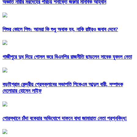
অজ্ঞাত নারীর মরদেহের পরিচয় শনাক্তে জরুরি মানবিক আহ্বান
শিশুর কোলে শিশু: আমরা কি শুধু অবাক হব, নাকি রাষ্ট্রও জবাব দেবে?
গাজীপুরে দুধ দিয়ে গোসল করে বিএনপির রাজনীতি ছাড়লেন সাবেক যুবদল নেতা
বড়াইগ্রাম কেন্দ্রীয় প্রেসক্লাবের সভাপতি পিকেএম আব্দুল বারী, সম্পাদক
দেলোয়ার হোসেন লাইফ
গোরস্থানে চাঁদা বকেয়ার অভিযোগে দাফনে বাধা জামায়াত নেতা প্রশ্নবিদ্ধ!