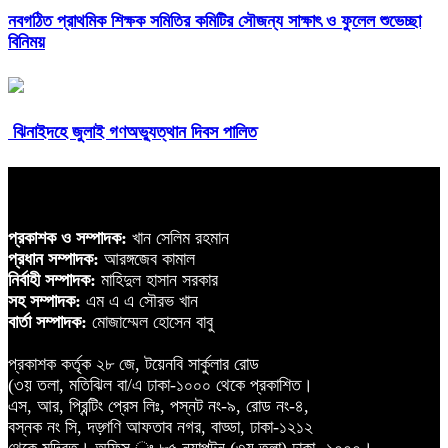
নবগঠিত প্রাথমিক শিক্ষক সমিতির কমিটির সৌজন্য সাক্ষাৎ ও ফুলেল শুভেচ্ছা
বিনিময়
ঝিনাইদহে জুলাই গণঅভ্যুত্থান দিবস পালিত
প্রকাশক ও সম্পাদক:
খান সেলিম রহমান
প্রধান সম্পাদক:
আরঙ্গজেব কামাল
নির্বাহী সম্পাদক:
মাহিদুল হাসান সরকার
সহ সম্পাদক:
এম এ এ সৌরভ খান
বার্তা সম্পাদক:
মোজাম্মেল হোসেন বাবু
প্রকাশক কর্তৃক ২৮ জে, টয়েনবি সার্কুলার রোড
(৩য় তলা, মতিঝিল বা/এ ঢাকা-১০০০ থেকে প্রকাশিত।
এস, আর, প্রিন্টিং প্রেস লিঃ, পস্নট নং-৯, রোড নং-৪,
বস্নক নং সি, দড়্গণি আফতাব নগর, বাড্ডা, ঢাকা-১২১২