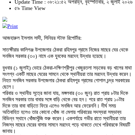
Update Time : ০৮:২১:৫২ অপরাহ্ন, বৃহস্পতিবার, ২ জুলাই ২০২৬
৫৯ Time View
আজহারুল ইসলাম সাদী, সিনিয়র স্টাফ রিপোর্টার:
সাতক্ষীরার কালিগঞ্জ উপজেলার ঠেকরা রহিমপুর গ্রামে নিজের মাছের ঘের থেকে
সনজিব সরকার (৩০) নামে এক যুবকের মরদেহ উদ্ধার হয়েছে।
বুধবার (১ জুলাই) ভোরে ঠেকরা-দক্ষিণশ্রীপুর খেজুরতলা সড়কের বড় খালের মাথা
সংলগ্ন একটি মাছের ঘেরের সামনে থেকে স্থানীয়রা তার মরদেহ উদ্ধার করেন।
নিহত সনজিব সরকার উপজেলার ঠেকরা রহিমপুর গ্রামের গোপাল চন্দ্র সরকারের
ছেলে।
পরিবার ও স্থানীয় সূত্রে জানা যায়, মঙ্গলবার (৩০ জুন) রাত প্রায় ৮টার দিকে
সনজিব সরকার তার বাবার সঙ্গে বাড়ি থেকে বের হন। পরে রাত প্রায় ১০টার
দিকে তার বাবা বাড়িতে ফিরে এলেও সনজিব আর ফেরেননি। দীর্ঘ সময়
অতিবাহিত হলেও তার কোনো খোঁজ না মেলায় পরিবারের সদস্যরা সম্ভাব্য
বিভিন্ন স্থানে খোঁজাখুঁজি শুরু করেন। একপর্যায়ে গভীর রাতে স্থানীয়রা তার
নিজস্ব মাছের ঘেরের বাসার সামনে মরদেহ পড়ে থাকতে দেখে পরিবারকে বিষয়টি
জানায়।