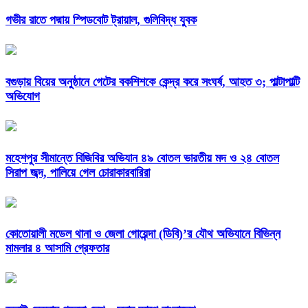
গভীর রাতে পদ্মায় স্পিডবোট ট্রায়াল, গুলিবিদ্ধ যুবক
বগুড়ায় বিয়ের অনুষ্ঠানে গেটের বকশিশকে কেন্দ্র করে সংঘর্ষ, আহত ৩; পাল্টাপাল্টি
অভিযোগ
মহেশপুর সীমান্তে বিজিবির অভিযান ৪৯ বোতল ভারতীয় মদ ও ২৪ বোতল
সিরাপ জব্দ, পালিয়ে গেল চোরাকারবারিরা
কোতোয়ালী মডেল থানা ও জেলা গোয়েন্দা (ডিবি)’র যৌথ অভিযানে বিভিন্ন
মামলার ৪ আসামি গ্রেফতার