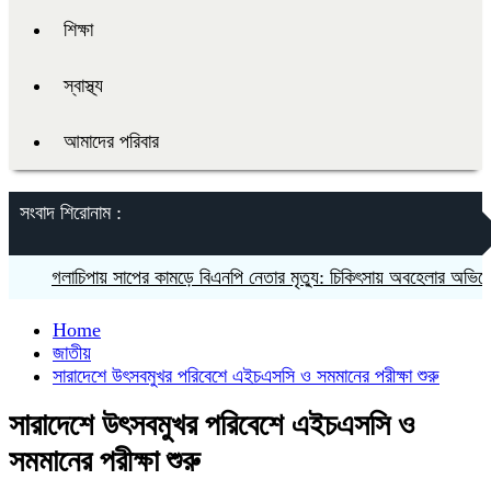
শিক্ষা
স্বাস্থ্য
আমাদের পরিবার
সংবাদ শিরোনাম :
গলাচিপায় সাপের কামড়ে বিএনপি নেতার মৃত্যু: চিকিৎসায় অবহেলার অভিযোগ পর
Home
জাতীয়
সারাদেশে উৎসবমুখর পরিবেশে এইচএসসি ও সমমানের পরীক্ষা শুরু
সারাদেশে উৎসবমুখর পরিবেশে এইচএসসি ও
সমমানের পরীক্ষা শুরু