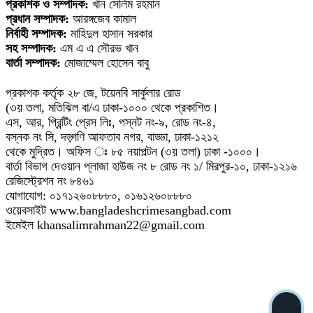
প্রকাশক ও সম্পাদক:
খান সেলিম রহমান
প্রধান সম্পাদক:
আরঙ্গজেব কামাল
নির্বাহী সম্পাদক:
মাহিদুল হাসান সরকার
সহ সম্পাদক:
এম এ এ সৌরভ খান
বার্তা সম্পাদক:
মোজাম্মেল হোসেন বাবু
প্রকাশক কর্তৃক ২৮ জে, টয়েনবি সার্কুলার রোড
(৩য় তলা, মতিঝিল বা/এ ঢাকা-১০০০ থেকে প্রকাশিত।
এস, আর, প্রিন্টিং প্রেস লিঃ, পস্নট নং-৯, রোড নং-৪,
বস্নক নং সি, দড়্গণি আফতাব নগর, বাড্ডা, ঢাকা-১২১২
থেকে মুদ্রিত। অফিস ঃ ৮৫ নয়াপল্টন (৩য় তলা) ঢাকা -১০০০।
বার্তা বিভাগ দেওয়ান প্লাজা হাউজ নং ৮ রোড নং ১/ মিরপুর-১০, ঢাকা-১২১৬
রেজিস্ট্রেশন নং ৮৪৬১
যোগাযোগ: ০১৭১২৬০৮৮৮০, ০১৬১২৬০৮৮৮০
ওয়েবসাইট www.bangladeshcrimesangbad.com
ইমেইল khansalimrahman22@gmail.com