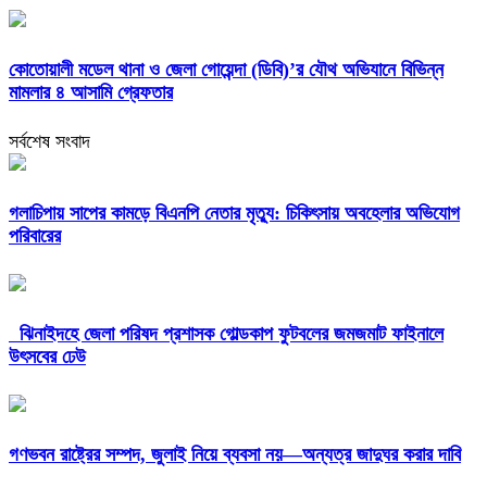
কোতোয়ালী মডেল থানা ও জেলা গোয়েন্দা (ডিবি)’র যৌথ অভিযানে বিভিন্ন
মামলার ৪ আসামি গ্রেফতার
সর্বশেষ সংবাদ
গলাচিপায় সাপের কামড়ে বিএনপি নেতার মৃত্যু: চিকিৎসায় অবহেলার অভিযোগ
পরিবারের
ঝিনাইদহে জেলা পরিষদ প্রশাসক গোল্ডকাপ ফুটবলের জমজমাট ফাইনালে
উৎসবের ঢেউ
গণভবন রাষ্ট্রের সম্পদ, জুলাই নিয়ে ব্যবসা নয়—অন্যত্র জাদুঘর করার দাবি