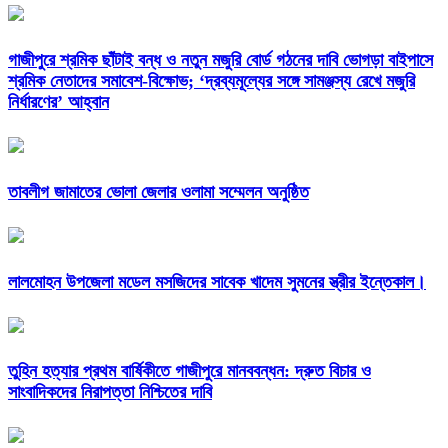
গাজীপুরে শ্রমিক ছাঁটাই বন্ধ ও নতুন মজুরি বোর্ড গঠনের দাবি ভোগড়া বাইপাসে
শ্রমিক নেতাদের সমাবেশ-বিক্ষোভ; ‘দ্রব্যমূল্যের সঙ্গে সামঞ্জস্য রেখে মজুরি
নির্ধারণের’ আহ্বান
তাবলীগ জামাতের ভোলা জেলার ওলামা সম্মেলন অনুষ্ঠিত
লালমোহন উপজেলা মডেল মসজিদের সাবেক খাদেম সুমনের স্ত্রীর ইন্তেকাল।
তুহিন হত্যার প্রথম বার্ষিকীতে গাজীপুরে মানববন্ধন: দ্রুত বিচার ও
সাংবাদিকদের নিরাপত্তা নিশ্চিতের দাবি