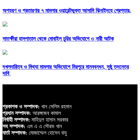
অপহরণ ও প্রতারণার ৭ মামলার ওয়ারেন্টভুক্ত আসামি ঝিনাইদহে গ্রেপ্তার,
সাতক্ষীরা হাসপাতাল থেকে মোবাইল চুরির অভিযোগে ৩ নারী আটক
দখলদারিত্ব ও মিথ্যা মামলার অভিযোগে মিরপুরে মানববন্ধন, সুষ্ঠু তদন্তের
দাবি
প্রকাশক ও সম্পাদক:
খান সেলিম রহমান
প্রধান সম্পাদক:
আরঙ্গজেব কামাল
নির্বাহী সম্পাদক:
মাহিদুল হাসান সরকার
সহ সম্পাদক:
এম এ এ সৌরভ খান
বার্তা সম্পাদক:
মোজাম্মেল হোসেন বাবু