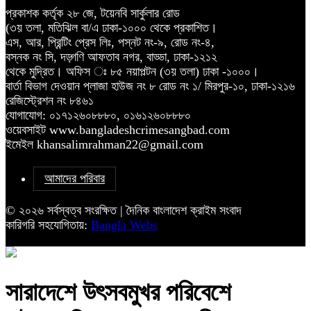
প্রকাশক কর্তৃক ২৮ জে, টয়েনবি সার্কুলার রোড
(৩য় তলা, মতিঝিল বা/এ ঢাকা-১০০০ থেকে প্রকাশিত।
এস, আর, প্রিন্টিং প্রেস লিঃ, পস্নট নং-৯, রোড নং-৪,
বস্নক নং সি, দড়্গণি আফতাব নগর, বাড্ডা, ঢাকা-১২১২
থেকে মুদ্রিত। অফিস ঃ ৮৫ নয়াপল্টন (৩য় তলা) ঢাকা -১০০০।
বার্তা বিভাগ দেওয়ান প্লাজা হাউজ নং ৮ রোড নং ১/ মিরপুর-১০, ঢাকা-১২১৬
রেজিস্ট্রেশন নং ৮৪৬১
যোগাযোগ: ০১৭১২৬০৮৮৮০, ০১৬১২৬০৮৮৮০
ওয়েবসাইট www.bangladeshcrimesangbad.com
ইমেইল khansalimrahman22@gmail.com
আমাদের পরিবার
© ২০২৬ সর্বস্বত্ব সংরক্ষিত | দৈনিক বাংলাদেশ ক্রাইম সংবাদ
কারিগরি সহযোগিতায়:
Bangla Webs
সারাদেশে উৎসবমুখর পরিবেশে