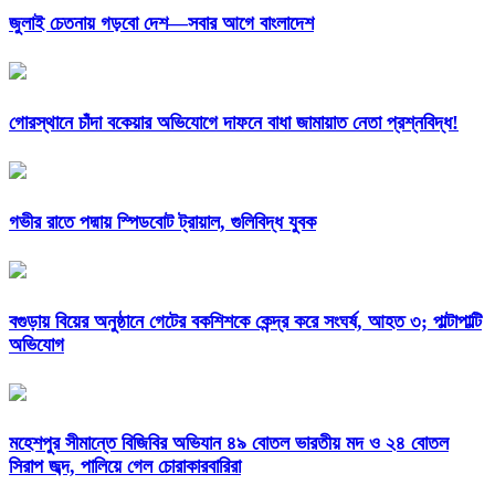
জুলাই চেতনায় গড়বো দেশ—সবার আগে বাংলাদেশ
গোরস্থানে চাঁদা বকেয়ার অভিযোগে দাফনে বাধা জামায়াত নেতা প্রশ্নবিদ্ধ!
গভীর রাতে পদ্মায় স্পিডবোট ট্রায়াল, গুলিবিদ্ধ যুবক
বগুড়ায় বিয়ের অনুষ্ঠানে গেটের বকশিশকে কেন্দ্র করে সংঘর্ষ, আহত ৩; পাল্টাপাল্টি
অভিযোগ
মহেশপুর সীমান্তে বিজিবির অভিযান ৪৯ বোতল ভারতীয় মদ ও ২৪ বোতল
সিরাপ জব্দ, পালিয়ে গেল চোরাকারবারিরা