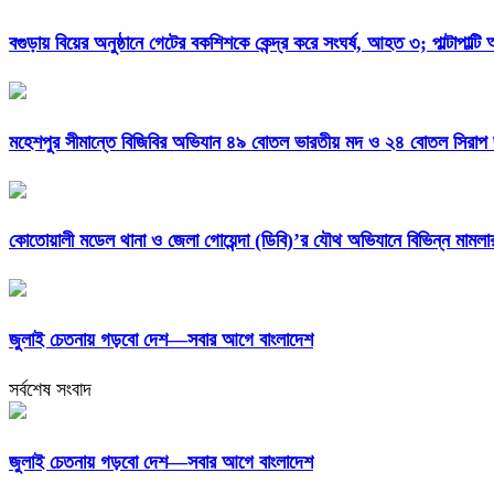
বগুড়ায় বিয়ের অনুষ্ঠানে গেটের বকশিশকে কেন্দ্র করে সংঘর্ষ, আহত ৩; পাল্টাপাল্ট
মহেশপুর সীমান্তে বিজিবির অভিযান ৪৯ বোতল ভারতীয় মদ ও ২৪ বোতল সিরাপ জব
কোতোয়ালী মডেল থানা ও জেলা গোয়েন্দা (ডিবি)’র যৌথ অভিযানে বিভিন্ন মামল
জুলাই চেতনায় গড়বো দেশ—সবার আগে বাংলাদেশ
সর্বশেষ সংবাদ
জুলাই চেতনায় গড়বো দেশ—সবার আগে বাংলাদেশ