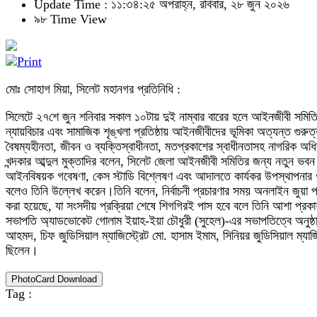
Update Time : ১১:৩৪:২৫ অপরাহ্ন, রবিবার, ২৮ জুন ২০২৬
৯৮ Time View
মোঃ সোহাগ মিয়া, সিলেট মহানগর প্রতিনিধি :
সিলেটে ২৭শে জুন শনিবার সকাল ১০টায় দুই নাম্বার বারের হলে আইনজীবী সমিতির ন
ন্যায়বিচার এবং সামাজিক শৃঙ্খলা প্রতিষ্ঠায় আইনজীবীদের ভূমিকা অত্যন্ত গুরুত
বৈষম্যহীনতা, জীবন ও ব্যক্তিস্বাধীনতা, মতপ্রকাশের স্বাধীনতাসহ নাগরিক অ
খন্দকার আব্দুল মুক্তাদির বলেন, সিলেট জেলা আইনজীবী সমিতির জন্য নতুন ভবন 
আইনবিষয়ক গবেষণা, কেস স্টাডি বিশ্লেষণ এবং আদালতে কার্যকর উপস্থাপনার ও
বলেও তিনি উল্লেখ করেন।তিনি বলেন, নির্বাচনী প্রচারণার সময় অনলাইন জুয়া 
করা হয়েছে, যা সংসদীয় প্রক্রিয়া শেষে শিগগিরই পাস হবে বলে তিনি আশা প্রক
সভাপতি অ্যাডভোকেট গোলাম ইয়াহ-ইয়া চৌধুরী (সুহেল)-এর সভাপতিত্বে অনুষ্ঠ
আহমদ, চিফ জুডিসিয়াল ম্যাজিস্ট্রেট মো. হাসাম ইমাম, সিনিয়র জুডিসিয়াল ম্যাজি
ছিলেন।
PhotoCard Download
Tag :