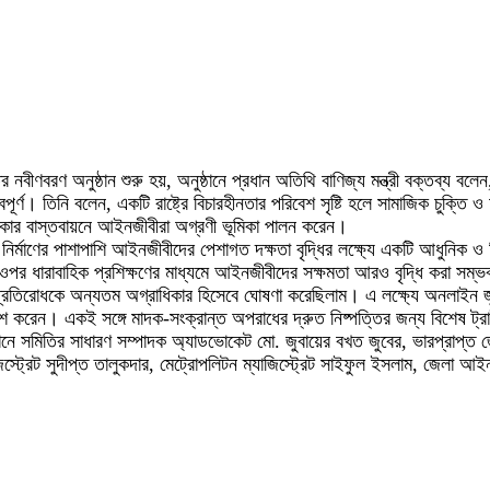
বীণবরণ অনুষ্ঠান শুরু হয়, অনুষ্ঠানে প্রধান অতিথি বাণিজ্য মন্ত্রী বক্তব্য ব
্বপূর্ণ। তিনি বলেন, একটি রাষ্ট্রে বিচারহীনতার পরিবেশ সৃষ্টি হলে সামাজিক চুক্
ধিকার বাস্তবায়নে আইনজীবীরা অগ্রণী ভূমিকা পালন করেন।
নির্মাণের পাশাপাশি আইনজীবীদের পেশাগত দক্ষতা বৃদ্ধির লক্ষ্যে একটি আধুনিক ও
পর ধারাবাহিক প্রশিক্ষণের মাধ্যমে আইনজীবীদের সক্ষমতা আরও বৃদ্ধি করা সম
প্রতিরোধকে অন্যতম অগ্রাধিকার হিসেবে ঘোষণা করেছিলাম। এ লক্ষ্যে অনলাইন জু
াশ করেন। একই সঙ্গে মাদক-সংক্রান্ত অপরাধের দ্রুত নিষ্পত্তির জন্য বিশেষ 
ানে সমিতির সাধারণ সম্পাদক অ্যাডভোকেট মো. জুবায়ের বখত জুবের, ভারপ্রাপ্ত
স্ট্রেট সুদীপ্ত তালুকদার, মেট্রোপলিটন ম্যাজিস্ট্রেট সাইফুল ইসলাম, জেলা আইনজ