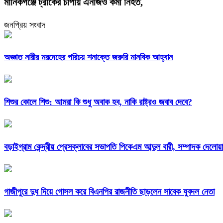
মানিকগঞ্জে ট্রাকের চাপায় এনজিও কর্মী নিহত,
জনপ্রিয় সংবাদ
অজ্ঞাত নারীর মরদেহের পরিচয় শনাক্তে জরুরি মানবিক আহ্বান
শিশুর কোলে শিশু: আমরা কি শুধু অবাক হব, নাকি রাষ্ট্রও জবাব দেবে?
বড়াইগ্রাম কেন্দ্রীয় প্রেসক্লাবের সভাপতি পিকেএম আব্দুল বারী, সম্পাদক দেলো
গাজীপুরে দুধ দিয়ে গোসল করে বিএনপির রাজনীতি ছাড়লেন সাবেক যুবদল নেতা