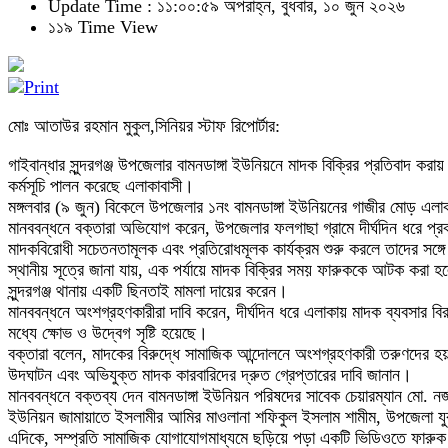
Update Time : ১১:০০:৫৯ অপরাহ্ন, বুধবার, ১০ জুন ২০২৬
১১৯ Time View
মোঃ আতাউর রহমান মুকুল,সিনিয়র স্টাফ রিপোর্টার:
গাইবান্ধার সুন্দরগঞ্জ উপজেলার বামনডাঙ্গা ইউনিয়নে মাদক বিক্রির প্রতিবাদ ক
কর্মসূচি পালন করেছে এলাকাবাসী।
মঙ্গলবার (৯ জুন) বিকেলে উপজেলার ১নং বামনডাঙ্গা ইউনিয়নের গাজীর মোড় এলাকায় 
মানববন্ধনে বক্তারা অভিযোগ করেন, উপজেলার ফলগাছা গ্রামে দীর্ঘদিন ধরে প্
মাদকবিরোধী সচেতনতামূলক এবং প্রতিরোধমূলক কার্যক্রম শুরু করলে তাদের সঙ্গে 
স্থানীয় সূত্রে জানা যায়, এক পর্যায়ে মাদক বিক্রির সময় ফারুককে আটক কর
সুন্দরগঞ্জ থানায় একটি ছিনতাই মামলা দায়ের করেন।
মানববন্ধনে অংশগ্রহণকারীরা দাবি করেন, দীর্ঘদিন ধরে এলাকায় মাদক ব্যবসার বির
মধ্যে ক্ষোভ ও উদ্বেগ সৃষ্টি হয়েছে।
বক্তারা বলেন, মাদকের বিরুদ্ধে সামাজিক আন্দোলনে অংশগ্রহণকারী তরুণদের হয়র
উদঘাটন এবং অভিযুক্ত মাদক কারবারিদের দ্রুত গ্রেপ্তারের দাবি জানান।
মানববন্ধনে বক্তব্য দেন বামনডাঙ্গা ইউনিয়ন পরিষদের সাবেক চেয়ারম্যান মো. নজ
ইউনিয়ন জামায়াতে ইসলামীর আমির মাওলানা শফিকুল ইসলাম শামীম, উপজেলা যুব জ
এদিকে, সম্প্রতি সামাজিক যোগাযোগমাধ্যমে ছড়িয়ে পড়া একটি ভিডিওতে ফারুক 