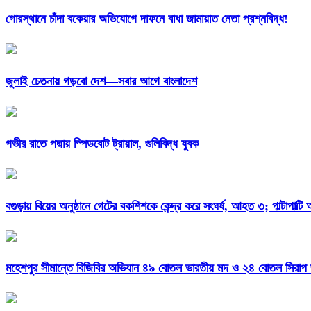
গোরস্থানে চাঁদা বকেয়ার অভিযোগে দাফনে বাধা জামায়াত নেতা প্রশ্নবিদ্ধ!
জুলাই চেতনায় গড়বো দেশ—সবার আগে বাংলাদেশ
গভীর রাতে পদ্মায় স্পিডবোট ট্রায়াল, গুলিবিদ্ধ যুবক
বগুড়ায় বিয়ের অনুষ্ঠানে গেটের বকশিশকে কেন্দ্র করে সংঘর্ষ, আহত ৩; পাল্টাপাল্ট
মহেশপুর সীমান্তে বিজিবির অভিযান ৪৯ বোতল ভারতীয় মদ ও ২৪ বোতল সিরাপ জব