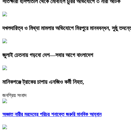
সাতক্ষীরা হাসপাতাল থেকে মোবাইল চুরির অভিযোগে ৩ নারী আটক
দখলদারিত্ব ও মিথ্যা মামলার অভিযোগে মিরপুরে মানববন্ধন, সুষ্ঠু তদন্ত
জুলাই চেতনায় গড়বো দেশ—সবার আগে বাংলাদেশ
মানিকগঞ্জে ট্রাকের চাপায় এনজিও কর্মী নিহত,
জনপ্রিয় সংবাদ
অজ্ঞাত নারীর মরদেহের পরিচয় শনাক্তে জরুরি মানবিক আহ্বান