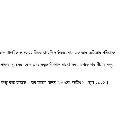
িতে থানাধীন ৪ নম্বর ব্রিজ বায়েজিদ লিংক রোড এলাকায় অভিযান পরিচালনা
াকার সুবানের ছেলে এবং সবুজ বিশ্বাস মাগুরা সদর উপজেলার সীতারামপুর
া রুজু করা হয়েছে। যার মামলা নম্বর-২৮ এবং তারিখ ১৫ জুন ২০২৬।