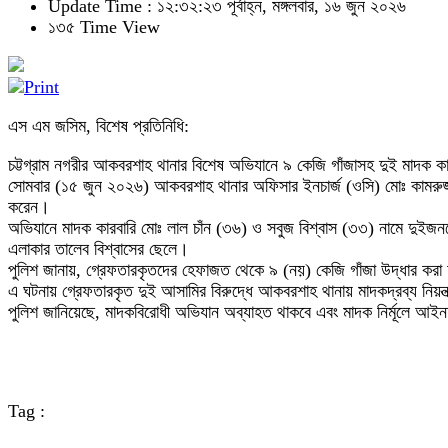
Update Time : ১২:৩২:২৩ পূর্বাহ্ন, মঙ্গলবার, ১৬ জুন ২০২৬
১৩৫ Time View
এস এম জসিম, বিশেষ প্রতিনিধি:
চট্টগ্রাম নগরীর আকবরশাহ থানার বিশেষ অভিযানে ৯ কেজি গাঁজাসহ দুই মাদক ক
সোমবার (১৫ জুন ২০২৬) আকবরশাহ থানার অফিসার ইনচার্জ (ওসি) মোঃ কামরুজ্জা
করেন।
অভিযানে মাদক কারবারি মোঃ লাল চাঁন (৩৬) ও সবুজ বিশ্বাস (৩৩) নামে দুইজন
এলাকার তালেব বিশ্বাসের ছেলে।
পুলিশ জানায়, গ্রেফতারকৃতদের হেফাজত থেকে ৯ (নয়) কেজি গাঁজা উদ্ধার করা 
এ ঘটনায় গ্রেফতারকৃত দুই আসামির বিরুদ্ধে আকবরশাহ থানায় মাদকদ্রব্য নি
পুলিশ জানিয়েছে, মাদকবিরোধী অভিযান অব্যাহত থাকবে এবং মাদক নির্মূলে আই
Tag :