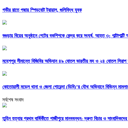
গভীর রাতে পদ্মায় স্পিডবোট ট্রায়াল, গুলিবিদ্ধ যুবক
বগুড়ায় বিয়ের অনুষ্ঠানে গেটের বকশিশকে কেন্দ্র করে সংঘর্ষ, আহত ৩; পাল্টাপাল্ট
মহেশপুর সীমান্তে বিজিবির অভিযান ৪৯ বোতল ভারতীয় মদ ও ২৪ বোতল সিরাপ জব
কোতোয়ালী মডেল থানা ও জেলা গোয়েন্দা (ডিবি)’র যৌথ অভিযানে বিভিন্ন মামল
সর্বশেষ সংবাদ
তুহিন হত্যার প্রথম বার্ষিকীতে গাজীপুরে মানববন্ধন: দ্রুত বিচার ও সাংবাদিকদের 