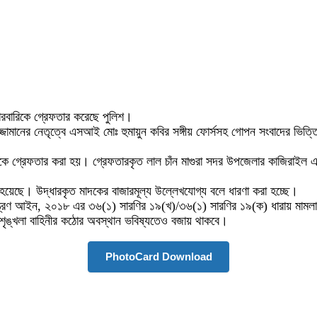
ারবারিকে গ্রেফতার করেছে পুলিশ।
মানের নেতৃত্বে এসআই মোঃ হুমায়ুন কবির সঙ্গীয় ফোর্সসহ গোপন সংবাদের ভিত্ত
কে গ্রেফতার করা হয়। গ্রেফতারকৃত লাল চাঁন মাগুরা সদর উপজেলার কাজিরাইল এল
হয়েছে। উদ্ধারকৃত মাদকের বাজারমূল্য উল্লেখযোগ্য বলে ধারণা করা হচ্ছে।
য়ন্ত্রণ আইন, ২০১৮ এর ৩৬(১) সারণির ১৯(খ)/৩৬(১) সারণির ১৯(ক) ধারায় মামল
নশৃঙ্খলা বাহিনীর কঠোর অবস্থান ভবিষ্যতেও বজায় থাকবে।
PhotoCard Download