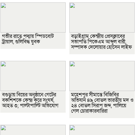
গভীর রাতে পদ্মায় স্পিডবোট
বড়াইগ্রাম কেন্দ্রীয় প্রেসক্লাবের
ট্রায়াল, গুলিবিদ্ধ যুবক
সভাপতি পিকেএম আব্দুল বারী,
সম্পাদক দেলোয়ার হোসেন লাইফ
বগুড়ায় বিয়ের অনুষ্ঠানে গেটের
মহেশপুর সীমান্তে বিজিবির
বকশিশকে কেন্দ্র করে সংঘর্ষ,
অভিযান ৪৯ বোতল ভারতীয় মদ ও
আহত ৩; পাল্টাপাল্টি অভিযোগ
২৪ বোতল সিরাপ জব্দ, পালিয়ে
গেল চোরাকারবারিরা