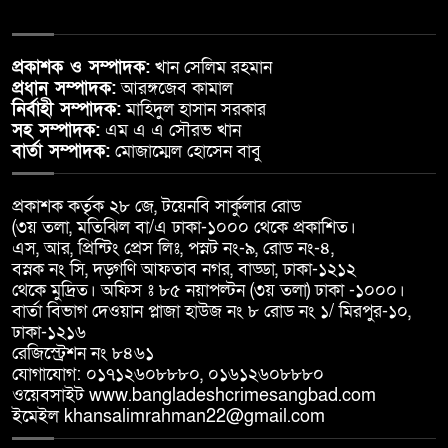
প্রকাশক ও সম্পাদক:
খান সেলিম রহমান
প্রধান সম্পাদক:
আরঙ্গজেব কামাল
নির্বাহী সম্পাদক:
মাহিদুল হাসান সরকার
সহ সম্পাদক:
এম এ এ সৌরভ খান
বার্তা সম্পাদক:
মোজাম্মেল হোসেন বাবু
প্রকাশক কর্তৃক ২৮ জে, টয়েনবি সার্কুলার রোড
(৩য় তলা, মতিঝিল বা/এ ঢাকা-১০০০ থেকে প্রকাশিত।
এস, আর, প্রিন্টিং প্রেস লিঃ, পস্নট নং-৯, রোড নং-৪,
বস্নক নং সি, দড়্গণি আফতাব নগর, বাড্ডা, ঢাকা-১২১২
থেকে মুদ্রিত। অফিস ঃ ৮৫ নয়াপল্টন (৩য় তলা) ঢাকা -১০০০।
বার্তা বিভাগ দেওয়ান প্লাজা হাউজ নং ৮ রোড নং ১/ মিরপুর-১০,
ঢাকা-১২১৬
রেজিস্ট্রেশন নং ৮৪৬১
যোগাযোগ: ০১৭১২৬০৮৮৮০, ০১৬১২৬০৮৮৮০
ওয়েবসাইট www.bangladeshcrimesangbad.com
ইমেইল khansalimrahman22@gmail.com