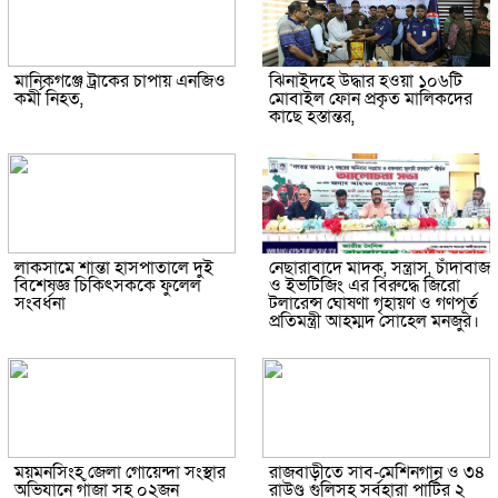
মানিকগঞ্জে ট্রাকের চাপায় এনজিও
ঝিনাইদহে উদ্ধার হওয়া ১০৬টি
কর্মী নিহত,
মোবাইল ফোন প্রকৃত মালিকদের
কাছে হস্তান্তর,
লাকসামে শান্তা হাসপাতালে দুই
নেছারাবাদে মাদক, সন্ত্রাস, চাঁদাবাজ
বিশেষজ্ঞ চিকিৎসককে ফুলেল
ও ইভটিজিং এর বিরুদ্ধে জিরো
সংবর্ধনা
টলারেন্স ঘোষণা গৃহায়ণ ও গণপূর্ত
প্রতিমন্ত্রী আহম্মদ সোহেল মনজুর।
ময়মনসিংহ জেলা গোয়েন্দা সংস্থার
রাজবাড়ীতে সাব-মেশিনগান ও ৩৪
অভিযানে গাঁজা সহ ০২জন
রাউণ্ড গুলিসহ সর্বহারা পার্টির ২