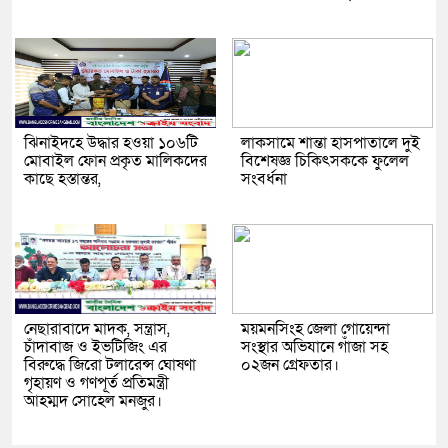
ঝিনাইদহে উদ্ধার হওয়া ১০৬টি
লাকসামে শান্তা হাসপাতালে দুই
মোবাইল ফোন প্রকৃত মালিকদের
বিশেষজ্ঞ চিকিৎসককে ফুলেল
কাছে হস্তান্তর,
সংবর্ধনা
নেছারাবাদে মাদক, সন্ত্রাস,
ময়মনসিংহ জেলা গোয়েন্দা
চাঁদাবাজ ও ইভটিজিং এর
সংস্থার অভিযানে গাঁজা সহ
বিরুদ্ধে জিরো টলারেন্স ঘোষণা
০২জন গ্রেফতার।
গৃহায়ণ ও গণপূর্ত প্রতিমন্ত্রী
আহম্মদ সোহেল মনজুর।