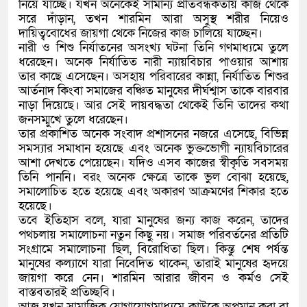
নিয়ে যাচ্ছে। যখন অনেকেই সামান্য প্রতিবন্ধকতায় কাজ থেকে
সরে দাঁড়ান, তখন শারমিন আরা অসুস্থ শরীর নিয়েও
দায়িত্ববোধের জায়গা থেকে নিজের কাজ চালিয়ে যাচ্ছেন।
নারী ও শিশু নির্যাতনের অসংখ্য ঘটনা তিনি গণমাধ্যমে তুলে
ধরেছেন। অনেক নির্যাতিত নারী ন্যায়বিচার পাওয়ার আশায়
তার কাছে এসেছেন। অসহায় পরিবারের কান্না, নির্যাতিত শিশুর
আর্তনাদ কিংবা সমাজের বঞ্চিত মানুষের দীর্ঘশ্বাস তাকে বারবার
নাড়া দিয়েছে। আর সেই দায়বদ্ধতা থেকেই তিনি তাদের কথা
জনসম্মুখে তুলে ধরেছেন।
তার প্রকাশিত অনেক সংবাদ প্রশাসনের নজরে এসেছে, বিভিন্ন
সমস্যার সমাধান হয়েছে এবং অনেক ভুক্তভোগী ন্যায়বিচারের
আশা দেখতে পেয়েছেন। যদিও এসব কাজের স্বীকৃতি সবসময়
তিনি পাননি। বরং অনেক ক্ষেত্রে তাকে ভুল বোঝা হয়েছে,
সমালোচিত হতে হয়েছে এবং অকারণ আক্রমণের শিকার হতে
হয়েছে।
তবে ইতিহাস বলে, যারা মানুষের জন্য কাজ করেন, তাদের
পথচলায় সমালোচনা নতুন কিছু নয়। সমাজ পরিবর্তনের প্রতিটি
সংগ্রামে সমালোচনা ছিল, বিরোধিতা ছিল। কিন্তু শেষ পর্যন্ত
মানুষের কল্যাণে যারা নিবেদিত থাকেন, তারাই মানুষের হৃদয়ে
জায়গা করে নেন। শারমিন আরার জীবন ও কর্মও সেই
বাস্তবতারই প্রতিচ্ছবি।
আজ যখন সামাজিক যোগাযোগমাধ্যমে কাউকে অপমান করা বা