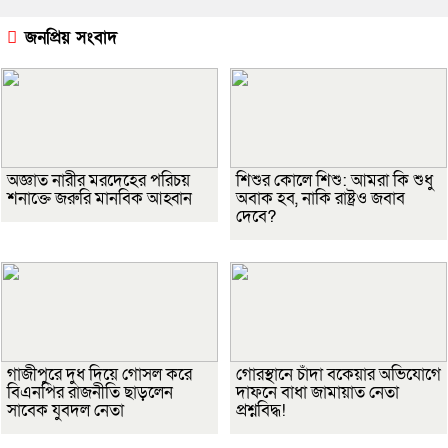
জনপ্রিয় সংবাদ
অজ্ঞাত নারীর মরদেহের পরিচয়
শিশুর কোলে শিশু: আমরা কি শুধু
শনাক্তে জরুরি মানবিক আহ্বান
অবাক হব, নাকি রাষ্ট্রও জবাব
দেবে?
গাজীপুরে দুধ দিয়ে গোসল করে
গোরস্থানে চাঁদা বকেয়ার অভিযোগে
বিএনপির রাজনীতি ছাড়লেন
দাফনে বাধা জামায়াত নেতা
সাবেক যুবদল নেতা
প্রশ্নবিদ্ধ!