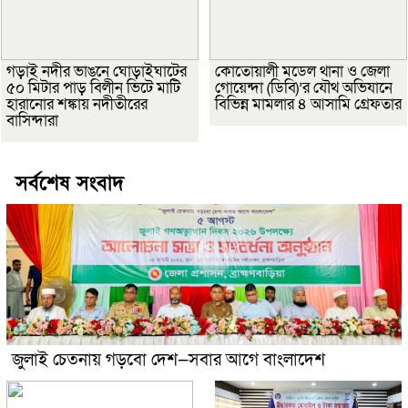
গড়াই নদীর ভাঙনে ঘোড়াইঘাটের
কোতোয়ালী মডেল থানা ও জেলা
৫০ মিটার পাড় বিলীন ভিটে মাটি
গোয়েন্দা (ডিবি)’র যৌথ অভিযানে
হারানোর শঙ্কায় নদীতীরের
বিভিন্ন মামলার ৪ আসামি গ্রেফতার
বাসিন্দারা
সর্বশেষ সংবাদ
জুলাই চেতনায় গড়বো দেশ—সবার আগে বাংলাদেশ