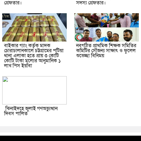
গ্রেফতার।
সদস্য গ্রেফতার।
বাইকার গ্যাং কর্তৃক মাদক
নবগঠিত প্রাথমিক শিক্ষক সমিতির
চোরাচালানকালে চট্টগ্রামের পটিয়া
কমিটির সৌজন্য সাক্ষাৎ ও ফুলেল
থানা এলাকা হতে প্রায় ৩ কোটি
শুভেচ্ছা বিনিময়
কোটি টাকা মূল্যের আনুমানিক ১
লাখ পিস ইয়াবা
ঝিনাইদহে জুলাই গণঅভ্যুত্থান
দিবস পালিত