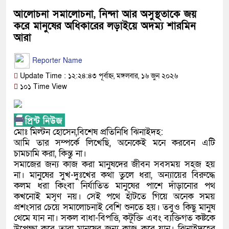
আলোচনা সমালোচনা, নিন্দা আর অসুস্থতাকে জয়
করে মানুষের অধিকারের লড়াইয়ে অদম্য শারমিন
আরা
Reporter Name
Update Time : ১২:২৪:৪৩ পূর্বাহ্ন, মঙ্গলবার, ১৬ জুন ২০২৬
১০১ Time View
মোঃ মিল্টন হোসেন,বিশেষ প্রতিনিধি ঝিনাইদহ:
আমি তার সম্পর্কে লিখেছি, অনেকেই মনে করবেন এটি
চামচামি করা, কিন্তু না।
সমাজের জন্য কাজ করা মানুষদের জীবন সবসময় সহজ হয়
না। মানুষের সুখ-দুঃখের কথা তুলে ধরা, অন্যায়ের বিরুদ্ধে
কলম ধরা কিংবা নির্যাতিত মানুষের পাশে দাঁড়ানোর পথ
কখনোই মসৃণ নয়। সেই পথে হাঁটতে গিয়ে অনেক সময়
প্রশংসার চেয়ে সমালোচনাই বেশি শুনতে হয়। তবুও কিছু মানুষ
থেমে যান না। সকল বাধা-বিপত্তি, কটূক্তি এবং ব্যক্তিগত কষ্টকে
উপেক্ষা করে তারা মানুষের জন্য কাজ করে যান। ঝিনাইদহের