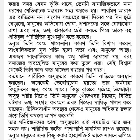
করার সময় যেমন ঝুঁকি থাকে, তেমনি সামাজিকভাবে নানা
ধরনের নেতিবাচক মন্তব্যও সহ্য করতে হয়। শারমিন আরাও
এর ব্যতিক্রম নন। সংবাদ সংগ্রহের জন্য দিনের পর দিন ছুটে
বেড়ানো, মানুষের অভিযোগ শোনা, প্রশাসনের সঙ্গে যোগাযোগ
রাখা এবং সত্য তথ্য প্রকাশের চেষ্টা করতে গিয়ে তাকে বহু
প্রতিকূল পরিস্থিতির মুখোমুখি হতে হয়েছে।
তবুও তিনি থেমে থাকেননি। কারণ তিনি বিশ্বাস করেন,
সাংবাদিকতার মূল শক্তি হলো সত্য এবং মানুষের আস্থা।
একজন সাংবাদিকের কাজ শুধু ঘটনা জানানো নয়, বরং
সমাজের অবহেলিত মানুষের কথা তুলে ধরা। সেই বিশ্বাস
থেকেই তিনি কাজ করে যাচ্ছেন বছরের পর বছর।
বর্তমানে শারীরিক অসুস্থতার কারণে তিনি বাড়িতে অবস্থান
করছেন। অনেকেই ভেবেছিলেন হয়তো তার কর্মযাত্রা
কিছুদিনের জন্য থেমে যাবে। কিন্তু বাস্তবে ঘটেছে উল্টোটা।
অসুস্থ শরীর নিয়েও তিনি মানুষের খোঁজখবর নিচ্ছেন, বিভিন্ন
ঘটনার তথ্য সংগ্রহ করছেন এবং নিজের দায়িত্ব পালন করে
যাচ্ছেন। চিকিৎসাধীন অবস্থায় থেকেও মানুষের অধিকার রক্ষার
প্রশ্নে তিনি কখনো আপস করেননি।
তার ঘনিষ্ঠজনদের ভাষ্য, অসুস্থতার এই সময়টিও তার জন্য
সহজ নয়। শারীরিক কষ্টের পাশাপাশি মানসিক চাপও রয়েছে।
তবুও মানুষের জন্য কিছু করার ইচ্ছাশক্তিই তাকে সামনে এগিয়ে