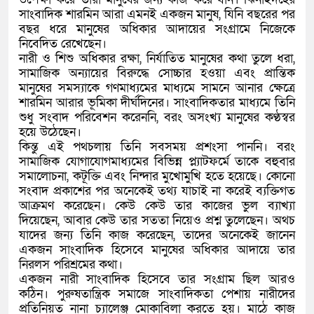
সাংবাদিক শারমিন আরা এমনই একজন মানুষ, যিনি বছরের পর
বছর ধরে মানুষের অধিকার আদায়ের সংগ্রামে নিজেকে
নিবেদিত রেখেছেন।
নারী ও শিশু অধিকার রক্ষা, নির্যাতিত মানুষের কথা তুলে ধরা,
সামাজিক অন্যায়ের বিরুদ্ধে সোচ্চার হওয়া এবং প্রান্তিক
মানুষের সমস্যাকে গণমাধ্যমের মাধ্যমে সামনে আনার ক্ষেত্রে
শারমিন আরার ভূমিকা দীর্ঘদিনের। সাংবাদিকতার মাধ্যমে তিনি
শুধু সংবাদ পরিবেশন করেননি, বরং অসংখ্য মানুষের কণ্ঠস্বর
হয়ে উঠেছেন।
কিন্তু এই পথচলায় তিনি সবসময় প্রশংসা পাননি। বরং
সামাজিক যোগাযোগমাধ্যমের বিভিন্ন প্ল্যাটফর্মে তাকে বহুবার
সমালোচনা, কটূক্তি এবং নিন্দার মুখোমুখি হতে হয়েছে। কোনো
সংবাদ প্রকাশের পর অনেকেই তথ্য যাচাই না করেই ব্যক্তিগত
আক্রমণ করেছেন। কেউ কেউ তার কাজের ভুল ব্যাখ্যা
দিয়েছেন, আবার কেউ তার সততা নিয়েও প্রশ্ন তুলেছেন। অথচ
যাদের জন্য তিনি কাজ করেছেন, তাদের অনেকেই জানেন
একজন সাংবাদিক হিসেবে মানুষের অধিকার আদায়ে তার
নিরলস পরিশ্রমের কথা।
একজন নারী সাংবাদিক হিসেবে তার সংগ্রাম ছিল আরও
কঠিন। পুরুষতান্ত্রিক সমাজে সাংবাদিকতা পেশায় নারীদের
প্রতিনিয়ত নানা চ্যালেঞ্জ মোকাবিলা করতে হয়। মাঠে কাজ