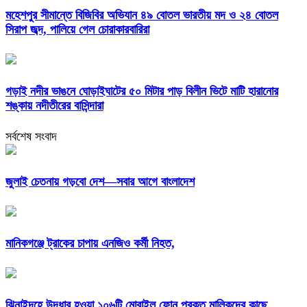
মহেশপুর সীমান্তে বিজিবির অভিযান ৪৯ বোতল ভারতীয় মদ ও ২৪ বোতল
সিরাপ জব্দ, পালিয়ে গেল চোরাকারবারিরা
গড়াই নদীর ভাঙনে ঘোড়াইঘাটের ৫০ মিটার পাড় বিলীন ভিটে মাটি হারানোর
শঙ্কায় নদীতীরের বাসিন্দারা
সর্বশেষ সংবাদ
জুলাই চেতনায় গড়বো দেশ—সবার আগে বাংলাদেশ
মানিকগঞ্জে ট্রাকের চাপায় এনজিও কর্মী নিহত,
ঝিনাইদহে উদ্ধার হওয়া ১০৬টি মোবাইল ফোন প্রকৃত মালিকদের কাছে