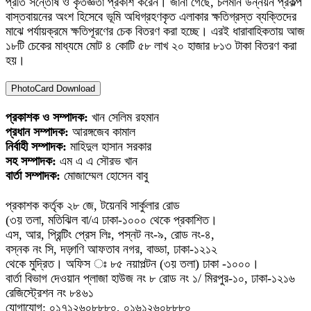
প্রতি সন্তোষ ও কৃতজ্ঞতা প্রকাশ করেন। জানা গেছে, চলমান উন্নয়ন প্রকল্প
বাস্তবায়নের অংশ হিসেবে ভূমি অধিগ্রহণকৃত এলাকার ক্ষতিগ্রস্ত ব্যক্তিদের
মাঝে পর্যায়ক্রমে ক্ষতিপূরণের চেক বিতরণ করা হচ্ছে। এরই ধারাবাহিকতায় আজ
১৮টি চেকের মাধ্যমে মোট ৪ কোটি ৫৮ লাখ ২০ হাজার ৮১৩ টাকা বিতরণ করা
হয়।
PhotoCard Download
প্রকাশক ও সম্পাদক:
খান সেলিম রহমান
প্রধান সম্পাদক:
আরঙ্গজেব কামাল
নির্বাহী সম্পাদক:
মাহিদুল হাসান সরকার
সহ সম্পাদক:
এম এ এ সৌরভ খান
বার্তা সম্পাদক:
মোজাম্মেল হোসেন বাবু
প্রকাশক কর্তৃক ২৮ জে, টয়েনবি সার্কুলার রোড
(৩য় তলা, মতিঝিল বা/এ ঢাকা-১০০০ থেকে প্রকাশিত।
এস, আর, প্রিন্টিং প্রেস লিঃ, পস্নট নং-৯, রোড নং-৪,
বস্নক নং সি, দড়্গণি আফতাব নগর, বাড্ডা, ঢাকা-১২১২
থেকে মুদ্রিত। অফিস ঃ ৮৫ নয়াপল্টন (৩য় তলা) ঢাকা -১০০০।
বার্তা বিভাগ দেওয়ান প্লাজা হাউজ নং ৮ রোড নং ১/ মিরপুর-১০, ঢাকা-১২১৬
রেজিস্ট্রেশন নং ৮৪৬১
যোগাযোগ: ০১৭১২৬০৮৮৮০, ০১৬১২৬০৮৮৮০