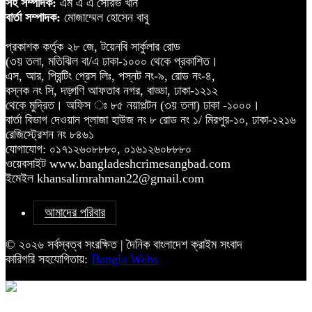
সহ সম্পাদক:
এম এ এ সৌরভ খান
বার্তা সম্পাদক:
মোজাম্মেল হোসেন বাবু
প্রকাশক কর্তৃক ২৮ জে, টয়েনবি সার্কুলার রোড
(৩য় তলা, মতিঝিল বা/এ ঢাকা-১০০০ থেকে প্রকাশিত।
এস, আর, প্রিন্টিং প্রেস লিঃ, পস্নট নং-৯, রোড নং-৪,
বস্নক নং সি, দড়্গণি আফতাব নগর, বাড্ডা, ঢাকা-১২১২
থেকে মুদ্রিত। অফিস ঃ ৮৫ নয়াপল্টন (৩য় তলা) ঢাকা -১০০০।
বার্তা বিভাগ দেওয়ান প্লাজা হাউজ নং ৮ রোড নং ১/ মিরপুর-১০, ঢাকা-১২১৬
রেজিস্ট্রেশন নং ৮৪৬১
যোগাযোগ: ০১৭১২৬০৮৮৮০, ০১৬১২৬০৮৮৮০
ওয়েবসাইট www.bangladeshcrimesangbad.com
ইমেইল khansalimrahman22@gmail.com
আমাদের পরিবার
© ২০২৬ সর্বস্বত্ব সংরক্ষিত | দৈনিক বাংলাদেশ ক্রাইম সংবাদ
কারিগরি সহযোগিতায়:
Bangla Webs