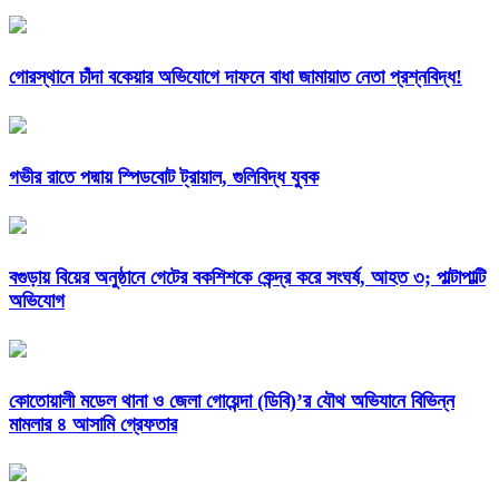
গোরস্থানে চাঁদা বকেয়ার অভিযোগে দাফনে বাধা জামায়াত নেতা প্রশ্নবিদ্ধ!
গভীর রাতে পদ্মায় স্পিডবোট ট্রায়াল, গুলিবিদ্ধ যুবক
বগুড়ায় বিয়ের অনুষ্ঠানে গেটের বকশিশকে কেন্দ্র করে সংঘর্ষ, আহত ৩; পাল্টাপাল্টি
অভিযোগ
কোতোয়ালী মডেল থানা ও জেলা গোয়েন্দা (ডিবি)’র যৌথ অভিযানে বিভিন্ন
মামলার ৪ আসামি গ্রেফতার