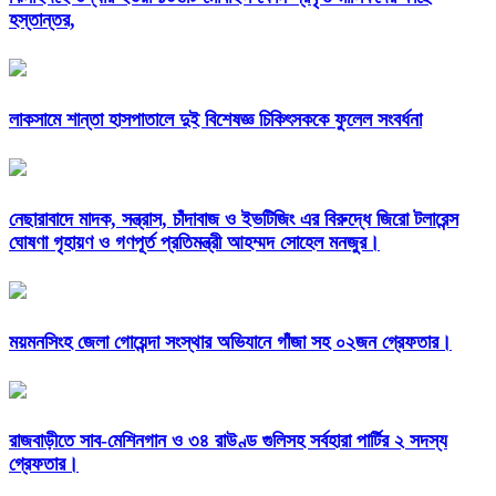
হস্তান্তর,
লাকসামে শান্তা হাসপাতালে দুই বিশেষজ্ঞ চিকিৎসককে ফুলেল সংবর্ধনা
নেছারাবাদে মাদক, সন্ত্রাস, চাঁদাবাজ ও ইভটিজিং এর বিরুদ্ধে জিরো টলারেন্স
ঘোষণা গৃহায়ণ ও গণপূর্ত প্রতিমন্ত্রী আহম্মদ সোহেল মনজুর।
ময়মনসিংহ জেলা গোয়েন্দা সংস্থার অভিযানে গাঁজা সহ ০২জন গ্রেফতার।
রাজবাড়ীতে সাব-মেশিনগান ও ৩৪ রাউণ্ড গুলিসহ সর্বহারা পার্টির ২ সদস্য
গ্রেফতার।