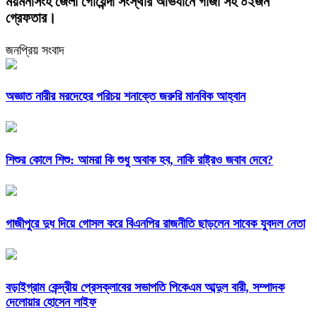
ময়মনসিংহ জেলা গোয়েন্দা সংস্থার অভিযানে গাঁজা সহ ০২জন
গ্রেফতার।
জনপ্রিয় সংবাদ
অজ্ঞাত নারীর মরদেহের পরিচয় শনাক্তে জরুরি মানবিক আহ্বান
শিশুর কোলে শিশু: আমরা কি শুধু অবাক হব, নাকি রাষ্ট্রও জবাব দেবে?
গাজীপুরে দুধ দিয়ে গোসল করে বিএনপির রাজনীতি ছাড়লেন সাবেক যুবদল নেতা
বড়াইগ্রাম কেন্দ্রীয় প্রেসক্লাবের সভাপতি পিকেএম আব্দুল বারী, সম্পাদক
দেলোয়ার হোসেন লাইফ