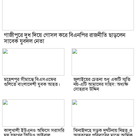
গাজীপুরে দুধ দিয়ে গোসল করে বিএনপির রাজনীতি ছাড়লেন
সাবেক যুবদল নেতা
মহেশপুর সীমান্তে বিএসএফের
জুলাইয়ের চেতনা শুধু একটি স্মৃতি
গুলিতে বাংলাদেশী যুবক আহত।
নয়-এটি আমাদের সাহস: অধ্যক্ষ
সোহরাব উদ্দিন
কালুখালী ইউএনও অফিসে সরাসরি
ঝিনাইদহে সড়ক দুর্ঘটনায় নিহত ও
ঘুষ গ্রহণের ভিডিও ভাইরাল
আহতদের পরিবারের মাঝে আর্থিক