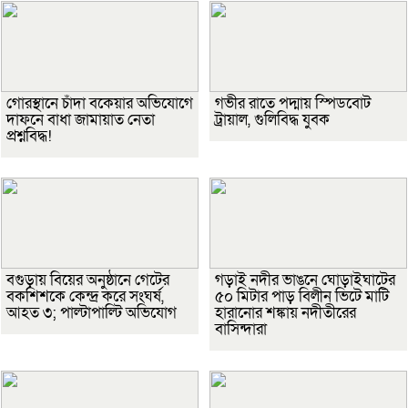
গোরস্থানে চাঁদা বকেয়ার অভিযোগে
গভীর রাতে পদ্মায় স্পিডবোট
দাফনে বাধা জামায়াত নেতা
ট্রায়াল, গুলিবিদ্ধ যুবক
প্রশ্নবিদ্ধ!
বগুড়ায় বিয়ের অনুষ্ঠানে গেটের
গড়াই নদীর ভাঙনে ঘোড়াইঘাটের
বকশিশকে কেন্দ্র করে সংঘর্ষ,
৫০ মিটার পাড় বিলীন ভিটে মাটি
আহত ৩; পাল্টাপাল্টি অভিযোগ
হারানোর শঙ্কায় নদীতীরের
বাসিন্দারা