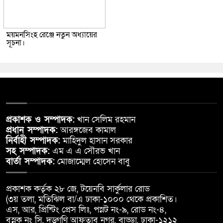
ময়মনসিংহ রেঞ্জে নতুন অধ্যায়ের
সূচনা।
প্রকাশক ও সম্পাদক:
খান সেলিম রহমান
প্রধান সম্পাদক:
আরঙ্গজেব কামাল
নির্বাহী সম্পাদক:
মাহিদুল হাসান সরকার
সহ সম্পাদক:
এম এ এ সৌরভ খান
বার্তা সম্পাদক:
মোজাম্মেল হোসেন বাবু
প্রকাশক কর্তৃক ২৮ জে, টয়েনবি সার্কুলার রোড
(৩য় তলা, মতিঝিল বা/এ ঢাকা-১০০০ থেকে প্রকাশিত।
এস, আর, প্রিন্টিং প্রেস লিঃ, পস্নট নং-৯, রোড নং-৪,
বস্নক নং সি, দড়্গণি আফতাব নগর, বাড্ডা, ঢাকা-১২১২