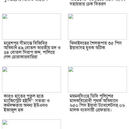
সহায়তার চেক বিতরণ
মহেশপুর সীমান্তে বিজিবির
ঝিনাইদহের শৈলকুপায় ৩৫ পিস
অভিযান ৪৯ বোতল ভারতীয় মদ ও
ইয়াবাসহ যুবক আটক
২৪ বোতল সিরাপ জব্দ, পালিয়ে
গেল চোরাকারবারিরা
কারও হাতের পুতুল হতে
ময়মনসিংহে ডিবি পুলিশের
ম্যাজিস্ট্রেট হইনি”: সততা ও
মাদকবিরোধী পৃথক অভিযানে
কর্মদক্ষতায় অনন্য ইউএনও
৬৫০ পিস ইয়াবা ট্যাবলেটসহ ০৬
ইজাজুল হক
মাদক ব্যবসায়ী গ্রেফতার।