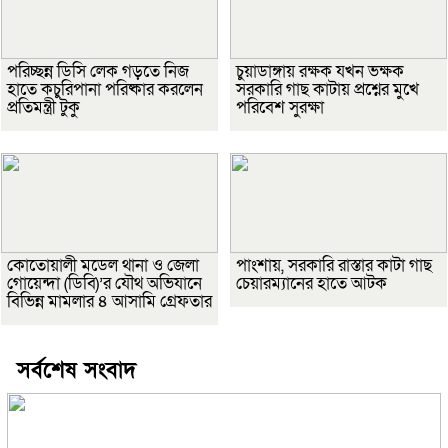
পরিচ্ছন্ন ডিসি লেক গড়তে নিজ
চুয়াডাঙ্গায় রক্ষক যখন ভক্ষক
হাতে কচুরিপানা পরিষ্কার করলেন
সরকারি গাছ কাটায় প্রশ্নের মুখে
প্রতিমন্ত্রী টুকু
পরিবেশ সুরক্ষা
কোতোয়ালী মডেল থানা ও জেলা
পাংশায়, সরকারি রাস্তার কাটা গাছ
গোয়েন্দা (ডিবি)’র যৌথ অভিযানে
চেয়ারম্যানের হাতে আটক
বিভিন্ন মামলার ৪ আসামি গ্রেফতার
সর্বশেষ সংবাদ