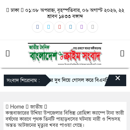
ঢাকা
০১:০৮ অপরাহ্ন, বৃহস্পতিবার, ০৬ অগাস্ট ২০২৬, ২২
শ্রাবণ ১৪৩৩ বঙ্গাব্দ
×
গাজীপুরে দুধ দিয়ে গোসল করে বিএনপির রাজনীতি ছ
সংবাদ শিরোনাম :
Home
জাতীয়
কক্সবাজারের উখিয়া উপজেলার বিভিন্ন রোহিঙ্গা ক্যাম্পে টানা ভারী
বর্ষণের কারণে পৃথক তিনটি পাহাড়ধসের ঘটনায় নারী ও শিশুসহ
অন্তত আটজনের মৃত্যুর খবর পাওয়া গেছে।