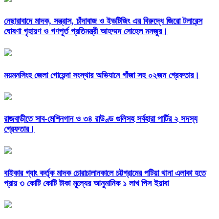
নেছারাবাদে মাদক, সন্ত্রাস, চাঁদাবাজ ও ইভটিজিং এর বিরুদ্ধে জিরো টলারেন্স
ঘোষণা গৃহায়ণ ও গণপূর্ত প্রতিমন্ত্রী আহম্মদ সোহেল মনজুর।
ময়মনসিংহ জেলা গোয়েন্দা সংস্থার অভিযানে গাঁজা সহ ০২জন গ্রেফতার।
রাজবাড়ীতে সাব-মেশিনগান ও ৩৪ রাউণ্ড গুলিসহ সর্বহারা পার্টির ২ সদস্য
গ্রেফতার।
বাইকার গ্যাং কর্তৃক মাদক চোরাচালানকালে চট্টগ্রামের পটিয়া থানা এলাকা হতে
প্রায় ৩ কোটি কোটি টাকা মূল্যের আনুমানিক ১ লাখ পিস ইয়াবা