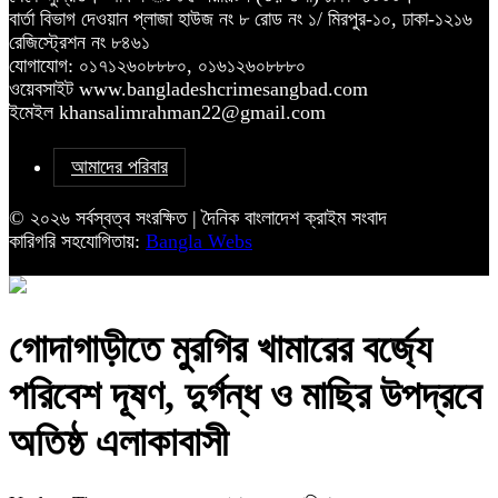
বার্তা বিভাগ দেওয়ান প্লাজা হাউজ নং ৮ রোড নং ১/ মিরপুর-১০, ঢাকা-১২১৬
রেজিস্ট্রেশন নং ৮৪৬১
যোগাযোগ: ০১৭১২৬০৮৮৮০, ০১৬১২৬০৮৮৮০
ওয়েবসাইট www.bangladeshcrimesangbad.com
ইমেইল khansalimrahman22@gmail.com
আমাদের পরিবার
© ২০২৬ সর্বস্বত্ব সংরক্ষিত | দৈনিক বাংলাদেশ ক্রাইম সংবাদ
কারিগরি সহযোগিতায়:
Bangla Webs
গোদাগাড়ীতে মুরগির খামারের বর্জ্যে
পরিবেশ দূষণ, দুর্গন্ধ ও মাছির উপদ্রবে
অতিষ্ঠ এলাকাবাসী