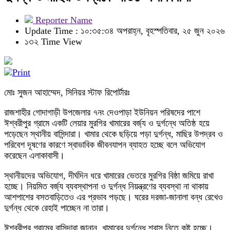
Reporter Name
Update Time : ১০:৩৫:৩৪ অপরাহ্ন, বৃহস্পতিবার, ২৫ জুন ২০২৬
১৩২ Time View
মোঃ সুজন আহাম্মেদ, সিনিয়র স্টাফ রিপোর্টারঃ
রাজশাহীর গোদাগাড়ী উপজেলার ৭নং দেওপাড়া ইউনিয়ন পরিষদের পাশে
ঈশ্বরীপুর গ্রামে একটি লেয়ার মুরগির খামারের বর্জ্য ও দুর্গন্ধে অতিষ্ঠ হয়ে
পড়েছেন স্থানীয় বাসিন্দারা। খামার থেকে ছড়িয়ে পড়া দুর্গন্ধ, মাছির উপদ্রব ও
পরিবেশ দূষণের কারণে স্বাভাবিক জীবনযাপন ব্যাহত হচ্ছে বলে অভিযোগ
করেছেন এলাকাবাসী।
স্থানীয়দের অভিযোগ, দীর্ঘদিন ধরে খামারের ভেতরে মুরগির বিষ্ঠা জমিয়ে রাখা
হচ্ছে। নিয়মিত বর্জ্য ব্যবস্থাপনা ও দুর্গন্ধ নিয়ন্ত্রণের ব্যবস্থা না থাকায়
আশপাশের বসতবাড়িতেও এর প্রভাব পড়ছে। ঘরের দরজা-জানালা বন্ধ রেখেও
দুর্গন্ধ থেকে রেহাই পাচ্ছেন না তারা।
ঈশ্বরীপুর গ্রামের বাসিন্দারা জানান, খামারের দুর্গন্ধে শ্বাস নিতে কষ্ট হচ্ছে।