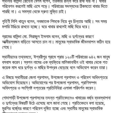
স্থানীয় বাসিন্দা রোহেনা বেগম বলেন, তরকারি রান্না করে রাখা যায় না। খাবার
পরিবেশন করলেই মাছি এসে পড়ে। পরিবারের সদস্যদের ঠিকমতো খাবার দিতে
পারছি না। এ সমস্যা থেকে দ্রুত মুক্তি চাই।
গৃহিণী লিপি খাতুন বলেন, নবজাতক শিশুকে নিয়ে খুব চিন্তায় আছি। সব সময়
মশারি টাঙিয়ে রাখতে হচ্ছে। ঘরে খাবার রাখলেই মাছি ঘিরে ধরে।
গ্রামের বাসিন্দা মো. সিরাজুল ইসলাম বলেন, মাছি ও দুর্গন্ধের কারণে
আত্মীয়স্বজন বাড়িতে আসতে চান না। মানুষের স্বাভাবিক জীবনযাপন কঠিন হয়ে
গেছে।
স্থানীয়দের তথ্যমতে, ঈশ্বরীপুর গ্রামে প্রায় ১২০টি পরিবারের ৬৪২ জন মানুষ
বসবাস করেন। স্বপন নামের এক ব্যক্তির মালিকানাধীন ওই খামার থেকে গত
কয়েক মাস ধরে দুর্গন্ধ ও মাছির উপদ্রব বেড়েছে বলে অভিযোগ করেন তারা।
এ বিষয়ে স্থানীয়রা জেলা প্রশাসন, উপজেলা প্রশাসন ও পরিবেশ অধিদপ্তরে
অভিযোগ দিয়েছেন। অভিযোগের পর উপজেলা প্রশাসন, প্রাণিসম্পদ
অধিদপ্তর ও সংশ্লিষ্ট দপ্তরের প্রতিনিধিরা এলাকা পরিদর্শন করেন।
গোদাগাড়ী উপজেলা প্রশাসনের তদন্ত প্রতিবেদনেও খামারের বর্জ্য ব্যবস্থাপনা
ও দুর্গন্ধের বিষয়টি উঠে এসেছে বলে জানা গেছে। প্রতিবেদনে বলা হয়েছে,
মুরগির বর্জ্যের কারণে পরিবেশ দূষিত হচ্ছে এবং স্থানীয় মানুষের স্বাভাবিক