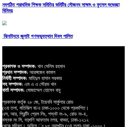
নবগঠিত প্রাথমিক শিক্ষক সমিতির কমিটির সৌজন্য সাক্ষাৎ ও ফুলেল শুভেচ্ছা
বিনিময়
ঝিনাইদহে জুলাই গণঅভ্যুত্থান দিবস পালিত
প্রকাশক ও সম্পাদক:
খান সেলিম রহমান
প্রধান সম্পাদক:
আরঙ্গজেব কামাল
নির্বাহী সম্পাদক:
মাহিদুল হাসান সরকার
সহ সম্পাদক:
এম এ এ সৌরভ খান
বার্তা সম্পাদক:
মোজাম্মেল হোসেন বাবু
প্রকাশক কর্তৃক ২৮ জে, টয়েনবি সার্কুলার রোড
(৩য় তলা, মতিঝিল বা/এ ঢাকা-১০০০ থেকে প্রকাশিত।
এস, আর, প্রিন্টিং প্রেস লিঃ, পস্নট নং-৯, রোড নং-৪,
বস্নক নং সি, দড়্গণি আফতাব নগর, বাড্ডা, ঢাকা-১২১২
থেকে মুদ্রিত। অফিস ঃ ৮৫ নয়াপল্টন (৩য় তলা) ঢাকা -১০০০।