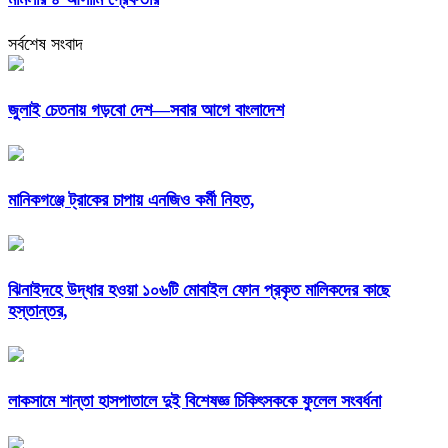
সর্বশেষ সংবাদ
জুলাই চেতনায় গড়বো দেশ—সবার আগে বাংলাদেশ
মানিকগঞ্জে ট্রাকের চাপায় এনজিও কর্মী নিহত,
ঝিনাইদহে উদ্ধার হওয়া ১০৬টি মোবাইল ফোন প্রকৃত মালিকদের কাছে
হস্তান্তর,
লাকসামে শান্তা হাসপাতালে দুই বিশেষজ্ঞ চিকিৎসককে ফুলেল সংবর্ধনা