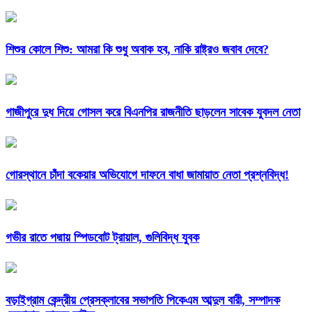
শিশুর কোলে শিশু: আমরা কি শুধু অবাক হব, নাকি রাষ্ট্রও জবাব দেবে?
গাজীপুরে দুধ দিয়ে গোসল করে বিএনপির রাজনীতি ছাড়লেন সাবেক যুবদল নেতা
গোরস্থানে চাঁদা বকেয়ার অভিযোগে দাফনে বাধা জামায়াত নেতা প্রশ্নবিদ্ধ!
গভীর রাতে পদ্মায় স্পিডবোট ট্রায়াল, গুলিবিদ্ধ যুবক
বড়াইগ্রাম কেন্দ্রীয় প্রেসক্লাবের সভাপতি পিকেএম আব্দুল বারী, সম্পাদক