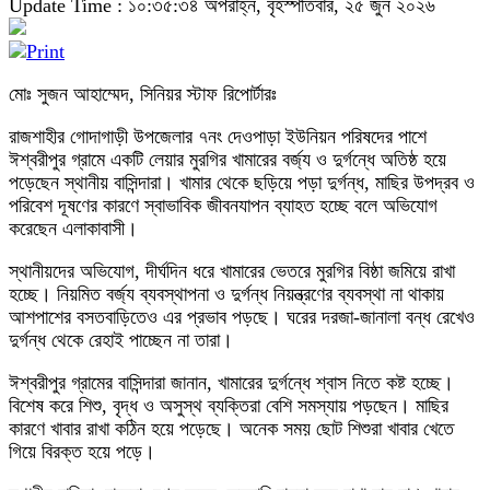
Update Time : ১০:৩৫:৩৪ অপরাহ্ন, বৃহস্পতিবার, ২৫ জুন ২০২৬
মোঃ সুজন আহাম্মেদ, সিনিয়র স্টাফ রিপোর্টারঃ
রাজশাহীর গোদাগাড়ী উপজেলার ৭নং দেওপাড়া ইউনিয়ন পরিষদের পাশে
ঈশ্বরীপুর গ্রামে একটি লেয়ার মুরগির খামারের বর্জ্য ও দুর্গন্ধে অতিষ্ঠ হয়ে
পড়েছেন স্থানীয় বাসিন্দারা। খামার থেকে ছড়িয়ে পড়া দুর্গন্ধ, মাছির উপদ্রব ও
পরিবেশ দূষণের কারণে স্বাভাবিক জীবনযাপন ব্যাহত হচ্ছে বলে অভিযোগ
করেছেন এলাকাবাসী।
স্থানীয়দের অভিযোগ, দীর্ঘদিন ধরে খামারের ভেতরে মুরগির বিষ্ঠা জমিয়ে রাখা
হচ্ছে। নিয়মিত বর্জ্য ব্যবস্থাপনা ও দুর্গন্ধ নিয়ন্ত্রণের ব্যবস্থা না থাকায়
আশপাশের বসতবাড়িতেও এর প্রভাব পড়ছে। ঘরের দরজা-জানালা বন্ধ রেখেও
দুর্গন্ধ থেকে রেহাই পাচ্ছেন না তারা।
ঈশ্বরীপুর গ্রামের বাসিন্দারা জানান, খামারের দুর্গন্ধে শ্বাস নিতে কষ্ট হচ্ছে।
বিশেষ করে শিশু, বৃদ্ধ ও অসুস্থ ব্যক্তিরা বেশি সমস্যায় পড়ছেন। মাছির
কারণে খাবার রাখা কঠিন হয়ে পড়েছে। অনেক সময় ছোট শিশুরা খাবার খেতে
গিয়ে বিরক্ত হয়ে পড়ে।