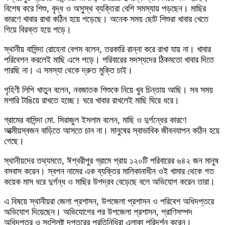
বিশেষ করে শিশু, বৃদ্ধ ও অসুস্থ ব্যক্তিরা বেশি সমস্যায় পড়ছেন। মাছির
কারণে খাবার রাখা কঠিন হয়ে পড়েছে। অনেক সময় ছোট শিশুরা খাবার খেতে
গিয়ে বিরক্ত হয়ে পড়ে।
স্থানীয় বাসিন্দা রোহেনা বেগম বলেন, তরকারি রান্না করে রাখা যায় না। খাবার
পরিবেশন করলেই মাছি এসে পড়ে। পরিবারের সদস্যদের ঠিকমতো খাবার দিতে
পারছি না। এ সমস্যা থেকে দ্রুত মুক্তি চাই।
গৃহিণী লিপি খাতুন বলেন, নবজাতক শিশুকে নিয়ে খুব চিন্তায় আছি। সব সময়
মশারি টাঙিয়ে রাখতে হচ্ছে। ঘরে খাবার রাখলেই মাছি ঘিরে ধরে।
গ্রামের বাসিন্দা মো. সিরাজুল ইসলাম বলেন, মাছি ও দুর্গন্ধের কারণে
আত্মীয়স্বজন বাড়িতে আসতে চান না। মানুষের স্বাভাবিক জীবনযাপন কঠিন হয়ে
গেছে।
স্থানীয়দের তথ্যমতে, ঈশ্বরীপুর গ্রামে প্রায় ১২০টি পরিবারের ৬৪২ জন মানুষ
বসবাস করেন। স্বপন নামের এক ব্যক্তির মালিকানাধীন ওই খামার থেকে গত
কয়েক মাস ধরে দুর্গন্ধ ও মাছির উপদ্রব বেড়েছে বলে অভিযোগ করেন তারা।
এ বিষয়ে স্থানীয়রা জেলা প্রশাসন, উপজেলা প্রশাসন ও পরিবেশ অধিদপ্তরে
অভিযোগ দিয়েছেন। অভিযোগের পর উপজেলা প্রশাসন, প্রাণিসম্পদ
অধিদপ্তর ও সংশ্লিষ্ট দপ্তরের প্রতিনিধিরা এলাকা পরিদর্শন করেন।