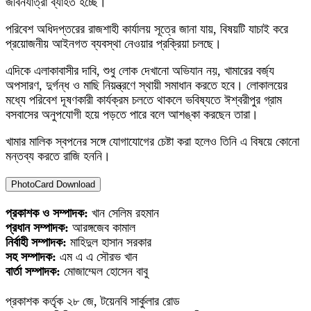
জীবনযাত্রা ব্যাহত হচ্ছে।
পরিবেশ অধিদপ্তরের রাজশাহী কার্যালয় সূত্রে জানা যায়, বিষয়টি যাচাই করে
প্রয়োজনীয় আইনগত ব্যবস্থা নেওয়ার প্রক্রিয়া চলছে।
এদিকে এলাকাবাসীর দাবি, শুধু লোক দেখানো অভিযান নয়, খামারের বর্জ্য
অপসারণ, দুর্গন্ধ ও মাছি নিয়ন্ত্রণে স্থায়ী সমাধান করতে হবে। লোকালয়ের
মধ্যে পরিবেশ দূষণকারী কার্যক্রম চলতে থাকলে ভবিষ্যতে ঈশ্বরীপুর গ্রাম
বসবাসের অনুপযোগী হয়ে পড়তে পারে বলে আশঙ্কা করছেন তারা।
খামার মালিক স্বপনের সঙ্গে যোগাযোগের চেষ্টা করা হলেও তিনি এ বিষয়ে কোনো
মন্তব্য করতে রাজি হননি।
PhotoCard Download
প্রকাশক ও সম্পাদক:
খান সেলিম রহমান
প্রধান সম্পাদক:
আরঙ্গজেব কামাল
নির্বাহী সম্পাদক:
মাহিদুল হাসান সরকার
সহ সম্পাদক:
এম এ এ সৌরভ খান
বার্তা সম্পাদক:
মোজাম্মেল হোসেন বাবু
প্রকাশক কর্তৃক ২৮ জে, টয়েনবি সার্কুলার রোড