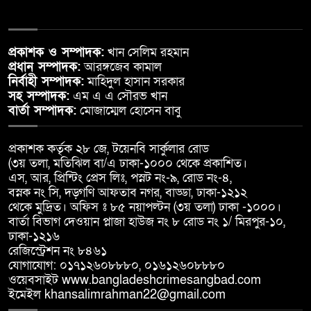
প্রকাশক ও সম্পাদক:
খান সেলিম রহমান
প্রধান সম্পাদক:
আরঙ্গজেব কামাল
নির্বাহী সম্পাদক:
মাহিদুল হাসান সরকার
সহ সম্পাদক:
এম এ এ সৌরভ খান
বার্তা সম্পাদক:
মোজাম্মেল হোসেন বাবু
প্রকাশক কর্তৃক ২৮ জে, টয়েনবি সার্কুলার রোড
(৩য় তলা, মতিঝিল বা/এ ঢাকা-১০০০ থেকে প্রকাশিত।
এস, আর, প্রিন্টিং প্রেস লিঃ, পস্নট নং-৯, রোড নং-৪,
বস্নক নং সি, দড়্গণি আফতাব নগর, বাড্ডা, ঢাকা-১২১২
থেকে মুদ্রিত। অফিস ঃ ৮৫ নয়াপল্টন (৩য় তলা) ঢাকা -১০০০।
বার্তা বিভাগ দেওয়ান প্লাজা হাউজ নং ৮ রোড নং ১/ মিরপুর-১০,
ঢাকা-১২১৬
রেজিস্ট্রেশন নং ৮৪৬১
যোগাযোগ: ০১৭১২৬০৮৮৮০, ০১৬১২৬০৮৮৮০
ওয়েবসাইট www.bangladeshcrimesangbad.com
ইমেইল khansalimrahman22@gmail.com