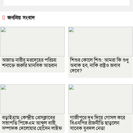
জনপ্রিয় সংবাদ
অজ্ঞাত নারীর মরদেহের পরিচয়
শিশুর কোলে শিশু: আমরা কি শুধু
শনাক্তে জরুরি মানবিক আহ্বান
অবাক হব, নাকি রাষ্ট্রও জবাব
দেবে?
বড়াইগ্রাম কেন্দ্রীয় প্রেসক্লাবের
গাজীপুরে দুধ দিয়ে গোসল করে
সভাপতি পিকেএম আব্দুল বারী,
বিএনপির রাজনীতি ছাড়লেন
সম্পাদক দেলোয়ার হোসেন লাইফ
সাবেক যুবদল নেতা