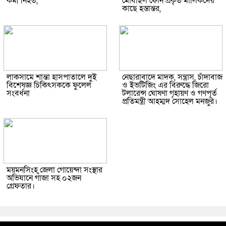
কর্মী নিহত,
মোবাইল ফোন প্রকৃত মালিকদের
কাছে হস্তান্তর,
লাকসামে শান্তা হাসপাতালে দুই
নেছারাবাদে মাদক, সন্ত্রাস, চাঁদাবাজ
বিশেষজ্ঞ চিকিৎসককে ফুলেল
ও ইভটিজিং এর বিরুদ্ধে জিরো
সংবর্ধনা
টলারেন্স ঘোষণা গৃহায়ণ ও গণপূর্ত
প্রতিমন্ত্রী আহম্মদ সোহেল মনজুর।
ময়মনসিংহ জেলা গোয়েন্দা সংস্থার
অভিযানে গাঁজা সহ ০২জন
গ্রেফতার।