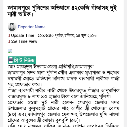
জামালপুরে পুলিশের অভিযানে ৪২কেজি গাঁজাসহ দুই
নারী আটক।
Reporter Name
Update Time : ১২:০৩:৪০ পূর্বাহ্ন, রবিবার, ১৪ জুন ২০২৬
১১৫ Time View
মোঃ মাজেদুল ইসলাম,জেলা প্রতিনিধি,জামালপুর:
জামালপুর সদর থানা পুলিশ পৌর এলাকার মৃধাপাড়া ও শহরের
দয়াময়ী মোড়ে অভিযান চালিয়ে মাদক ব্যবসায়ী নারীকে গাজাঁ
সহ গ্রেফতার করে।
গাঁজা ব্যবসায়ী নারীর বাড়ী থেকে উদ্ধারকৃত গাঁজার আনুমানিক
বাজারমূল্য ৮ লাখ ৪০ হাজার টাকা বলে জানিয়েছে পুলিশ।
গ্রেফতার হওয়া দুই নারী হলেন- শেরপুর জেলার সদর
উপজেলার কুসুমহাটি গ্রামের শাহ আলীর স্ত্রী খোদেজা বেগম
(৪০) এবং জামালপুর জেলার মেলান্দহ উপজেলার মুন্সি নাংলা
গ্রামের আবুলের স্ত্রী মোছাঃ বুলবুলি (৫৮)।
ওসি মোঃ নাজমুস সাকিব জানান- গোপন সংবাদের ভিত্তিতে