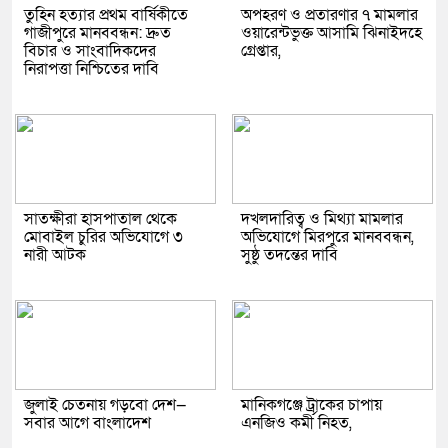
তুহিন হত্যার প্রথম বার্ষিকীতে
অপহরণ ও প্রতারণার ৭ মামলার
গাজীপুরে মানববন্ধন: দ্রুত
ওয়ারেন্টভুক্ত আসামি ঝিনাইদহে
বিচার ও সাংবাদিকদের
গ্রেপ্তার,
নিরাপত্তা নিশ্চিতের দাবি
সাতক্ষীরা হাসপাতাল থেকে
দখলদারিত্ব ও মিথ্যা মামলার
মোবাইল চুরির অভিযোগে ৩
অভিযোগে মিরপুরে মানববন্ধন,
নারী আটক
সুষ্ঠু তদন্তের দাবি
জুলাই চেতনায় গড়বো দেশ—
মানিকগঞ্জে ট্রাকের চাপায়
সবার আগে বাংলাদেশ
এনজিও কর্মী নিহত,