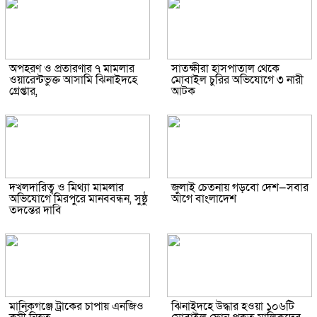
অপহরণ ও প্রতারণার ৭ মামলার
সাতক্ষীরা হাসপাতাল থেকে
ওয়ারেন্টভুক্ত আসামি ঝিনাইদহে
মোবাইল চুরির অভিযোগে ৩ নারী
গ্রেপ্তার,
আটক
দখলদারিত্ব ও মিথ্যা মামলার
জুলাই চেতনায় গড়বো দেশ—সবার
অভিযোগে মিরপুরে মানববন্ধন, সুষ্ঠু
আগে বাংলাদেশ
তদন্তের দাবি
মানিকগঞ্জে ট্রাকের চাপায় এনজিও
ঝিনাইদহে উদ্ধার হওয়া ১০৬টি