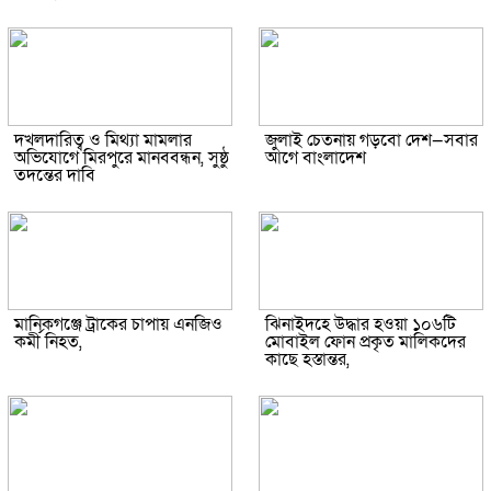
দখলদারিত্ব ও মিথ্যা মামলার
জুলাই চেতনায় গড়বো দেশ—সবার
অভিযোগে মিরপুরে মানববন্ধন, সুষ্ঠু
আগে বাংলাদেশ
তদন্তের দাবি
মানিকগঞ্জে ট্রাকের চাপায় এনজিও
ঝিনাইদহে উদ্ধার হওয়া ১০৬টি
কর্মী নিহত,
মোবাইল ফোন প্রকৃত মালিকদের
কাছে হস্তান্তর,