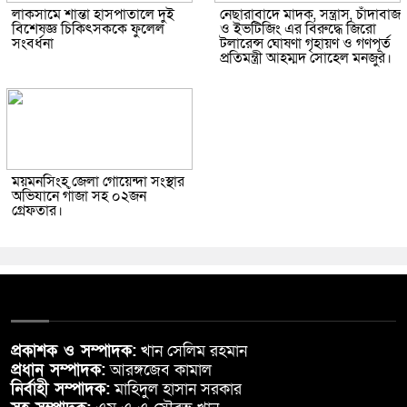
লাকসামে শান্তা হাসপাতালে দুই
নেছারাবাদে মাদক, সন্ত্রাস, চাঁদাবাজ
বিশেষজ্ঞ চিকিৎসককে ফুলেল
ও ইভটিজিং এর বিরুদ্ধে জিরো
সংবর্ধনা
টলারেন্স ঘোষণা গৃহায়ণ ও গণপূর্ত
প্রতিমন্ত্রী আহম্মদ সোহেল মনজুর।
ময়মনসিংহ জেলা গোয়েন্দা সংস্থার
অভিযানে গাঁজা সহ ০২জন
গ্রেফতার।
প্রকাশক ও সম্পাদক:
খান সেলিম রহমান
প্রধান সম্পাদক:
আরঙ্গজেব কামাল
নির্বাহী সম্পাদক:
মাহিদুল হাসান সরকার