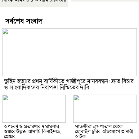
সর্বশেষ সংবাদ
তুহিন হত্যার প্রথম বার্ষিকীতে গাজীপুরে মানববন্ধন: দ্রুত বিচার
ও সাংবাদিকদের নিরাপত্তা নিশ্চিতের দাবি
অপহরণ ও প্রতারণার ৭ মামলার
সাতক্ষীরা হাসপাতাল থেকে
ওয়ারেন্টভুক্ত আসামি ঝিনাইদহে
মোবাইল চুরির অভিযোগে ৩ নারী
গ্রেপ্তার,
আটক