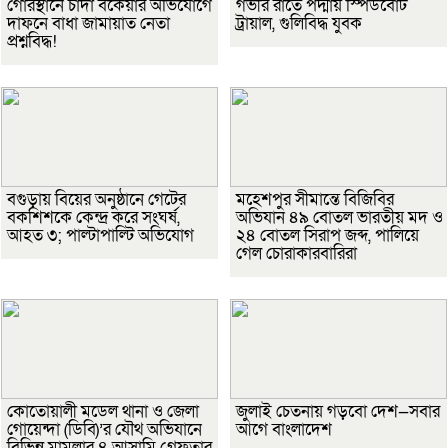
গোরস্থানে চাঁদা বকেয়ার অভিযোগে
গভীর রাতে পদ্মায় স্পিডবোট
দাফনে বাধা জামায়াত নেতা
ট্রায়াল, গুলিবিদ্ধ যুবক
প্রশ্নবিদ্ধ!
বগুড়ায় বিয়ের অনুষ্ঠানে গেটের
মহেশপুর সীমান্তে বিজিবির
বকশিশকে কেন্দ্র করে সংঘর্ষ,
অভিযান ৪৯ বোতল ভারতীয় মদ ও
আহত ৩; পাল্টাপাল্টি অভিযোগ
২৪ বোতল সিরাপ জব্দ, পালিয়ে
গেল চোরাকারবারিরা
কোতোয়ালী মডেল থানা ও জেলা
জুলাই চেতনায় গড়বো দেশ—সবার
গোয়েন্দা (ডিবি)’র যৌথ অভিযানে
আগে বাংলাদেশ
বিভিন্ন মামলার ৪ আসামি গ্রেফতার