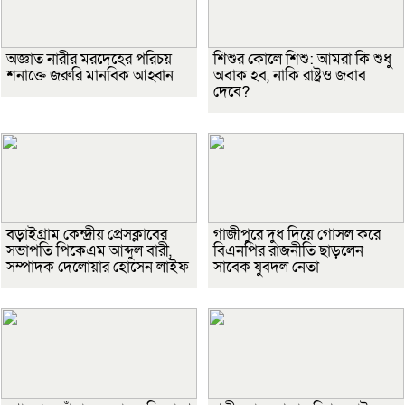
অজ্ঞাত নারীর মরদেহের পরিচয়
শিশুর কোলে শিশু: আমরা কি শুধু
শনাক্তে জরুরি মানবিক আহ্বান
অবাক হব, নাকি রাষ্ট্রও জবাব
দেবে?
বড়াইগ্রাম কেন্দ্রীয় প্রেসক্লাবের
গাজীপুরে দুধ দিয়ে গোসল করে
সভাপতি পিকেএম আব্দুল বারী,
বিএনপির রাজনীতি ছাড়লেন
সম্পাদক দেলোয়ার হোসেন লাইফ
সাবেক যুবদল নেতা