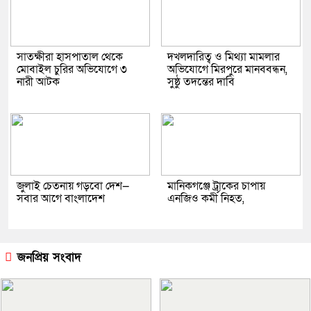
সাতক্ষীরা হাসপাতাল থেকে
দখলদারিত্ব ও মিথ্যা মামলার
মোবাইল চুরির অভিযোগে ৩
অভিযোগে মিরপুরে মানববন্ধন,
নারী আটক
সুষ্ঠু তদন্তের দাবি
জুলাই চেতনায় গড়বো দেশ—
মানিকগঞ্জে ট্রাকের চাপায়
সবার আগে বাংলাদেশ
এনজিও কর্মী নিহত,
জনপ্রিয় সংবাদ