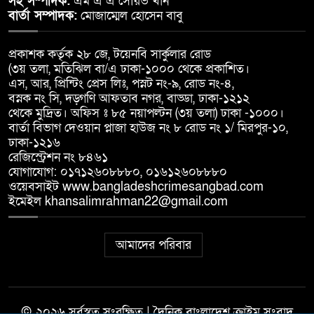
সহ সম্পাদক:
এম এ এ সৌরভ খান
বার্তা সম্পাদক:
মোজাম্মেল হোসেন বাবু
প্রকাশক কর্তৃক ২৮ জে, টয়েনবি সার্কুলার রোড
(৩য় তলা, মতিঝিল বা/এ ঢাকা-১০০০ থেকে প্রকাশিত।
এস, আর, প্রিন্টিং প্রেস লিঃ, পস্নট নং-৯, রোড নং-৪,
বস্নক নং সি, দড়্গণি আফতাব নগর, বাড্ডা, ঢাকা-১২১২
থেকে মুদ্রিত। অফিস ঃ ৮৫ নয়াপল্টন (৩য় তলা) ঢাকা -১০০০।
বার্তা বিভাগ দেওয়ান প্লাজা হাউজ নং ৮ রোড নং ১/ মিরপুর-১০,
ঢাকা-১২১৬
রেজিস্ট্রেশন নং ৮৪৬১
যোগাযোগ: ০১৭১২৬০৮৮৮০, ০১৬১২৬০৮৮৮০
ওয়েবসাইট www.bangladeshcrimesangbad.com
ইমেইল khansalimrahman22@gmail.com
আমাদের পরিবার
© ২০২৬ সর্বস্বত্ব সংরক্ষিত | দৈনিক বাংলাদেশ ক্রাইম সংবাদ