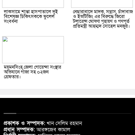
লাকসামে শান্তা হাসপাতালে দুই
নেছারাবাদে মাদক, সন্ত্রাস, চাঁদাবাজ
বিশেষজ্ঞ চিকিৎসককে ফুলেল
ও ইভটিজিং এর বিরুদ্ধে জিরো
সংবর্ধনা
টলারেন্স ঘোষণা গৃহায়ণ ও গণপূর্ত
প্রতিমন্ত্রী আহম্মদ সোহেল মনজুর।
ময়মনসিংহ জেলা গোয়েন্দা সংস্থার
অভিযানে গাঁজা সহ ০২জন
গ্রেফতার।
প্রকাশক ও সম্পাদক:
খান সেলিম রহমান
প্রধান সম্পাদক:
আরঙ্গজেব কামাল