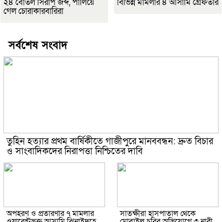
২৪ বোতল সিরাপ জব্দ, পালিয়ে
বিভিন্ন মামলার ৪ আসামি গ্রেফতার
গেল চোরাকারবারিরা
সর্বশেষ সংবাদ
তুহিন হত্যার প্রথম বার্ষিকীতে গাজীপুরে মানববন্ধন: দ্রুত বিচার
ও সাংবাদিকদের নিরাপত্তা নিশ্চিতের দাবি
অপহরণ ও প্রতারণার ৭ মামলার
সাতক্ষীরা হাসপাতাল থেকে
ওয়ারেন্টভুক্ত আসামি ঝিনাইদহে
মোবাইল চুরির অভিযোগে ৩ নারী