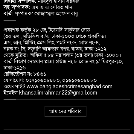
নির্বাহী সম্পাদক:
মাহিদুল হাসান সরকার
সহ সম্পাদক:
এম এ এ সৌরভ খান
বার্তা সম্পাদক:
মোজাম্মেল হোসেন বাবু
প্রকাশক কর্তৃক ২৮ জে, টয়েনবি সার্কুলার রোড
(৩য় তলা, মতিঝিল বা/এ ঢাকা-১০০০ থেকে প্রকাশিত।
এস, আর, প্রিন্টিং প্রেস লিঃ, পস্নট নং-৯, রোড নং-৪,
বস্নক নং সি, দড়্গণি আফতাব নগর, বাড্ডা, ঢাকা-১২১২
থেকে মুদ্রিত। অফিস ঃ ৮৫ নয়াপল্টন (৩য় তলা) ঢাকা -১০০০।
বার্তা বিভাগ দেওয়ান প্লাজা হাউজ নং ৮ রোড নং ১/ মিরপুর-১০,
ঢাকা-১২১৬
রেজিস্ট্রেশন নং ৮৪৬১
যোগাযোগ: ০১৭১২৬০৮৮৮০, ০১৬১২৬০৮৮৮০
ওয়েবসাইট www.bangladeshcrimesangbad.com
ইমেইল khansalimrahman22@gmail.com
আমাদের পরিবার