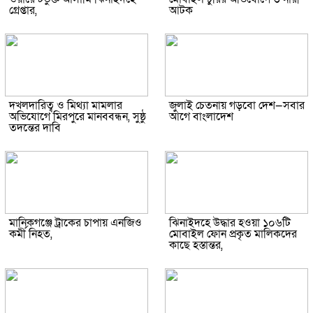
গ্রেপ্তার,
আটক
দখলদারিত্ব ও মিথ্যা মামলার
জুলাই চেতনায় গড়বো দেশ—সবার
অভিযোগে মিরপুরে মানববন্ধন, সুষ্ঠু
আগে বাংলাদেশ
তদন্তের দাবি
মানিকগঞ্জে ট্রাকের চাপায় এনজিও
ঝিনাইদহে উদ্ধার হওয়া ১০৬টি
কর্মী নিহত,
মোবাইল ফোন প্রকৃত মালিকদের
কাছে হস্তান্তর,