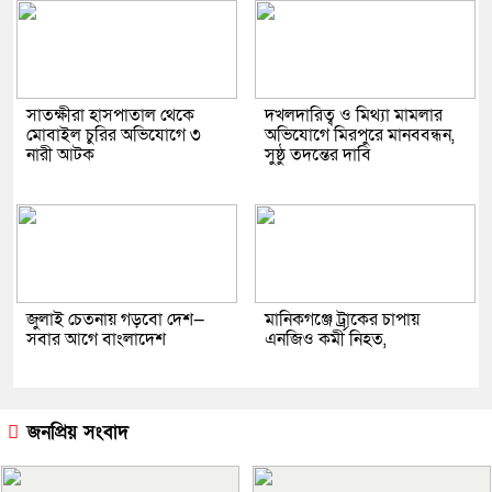
সাতক্ষীরা হাসপাতাল থেকে
দখলদারিত্ব ও মিথ্যা মামলার
মোবাইল চুরির অভিযোগে ৩
অভিযোগে মিরপুরে মানববন্ধন,
নারী আটক
সুষ্ঠু তদন্তের দাবি
জুলাই চেতনায় গড়বো দেশ—
মানিকগঞ্জে ট্রাকের চাপায়
সবার আগে বাংলাদেশ
এনজিও কর্মী নিহত,
জনপ্রিয় সংবাদ