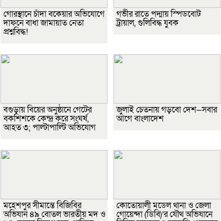
গোরস্থানে চাঁদা বকেয়ার অভিযোগে
গভীর রাতে পদ্মায় স্পিডবোট
দাফনে বাধা জামায়াত নেতা
ট্রায়াল, গুলিবিদ্ধ যুবক
প্রশ্নবিদ্ধ!
বগুড়ায় বিয়ের অনুষ্ঠানে গেটের
জুলাই চেতনায় গড়বো দেশ—সবার
বকশিশকে কেন্দ্র করে সংঘর্ষ,
আগে বাংলাদেশ
আহত ৩; পাল্টাপাল্টি অভিযোগ
মহেশপুর সীমান্তে বিজিবির
কোতোয়ালী মডেল থানা ও জেলা
অভিযান ৪৯ বোতল ভারতীয় মদ ও
গোয়েন্দা (ডিবি)’র যৌথ অভিযানে