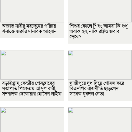
অজ্ঞাত নারীর মরদেহের পরিচয়
শিশুর কোলে শিশু: আমরা কি শুধু
শনাক্তে জরুরি মানবিক আহ্বান
অবাক হব, নাকি রাষ্ট্রও জবাব
দেবে?
বড়াইগ্রাম কেন্দ্রীয় প্রেসক্লাবের
গাজীপুরে দুধ দিয়ে গোসল করে
সভাপতি পিকেএম আব্দুল বারী,
বিএনপির রাজনীতি ছাড়লেন
সম্পাদক দেলোয়ার হোসেন লাইফ
সাবেক যুবদল নেতা