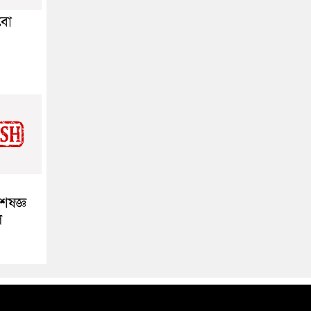
়বো
েষজ্ঞ
ল