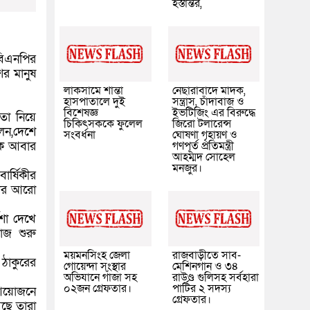
হস্তান্তর,
 বিএনপির
র মানুষ
লাকসামে শান্তা
নেছারাবাদে মাদক,
হাসপাতালে দুই
সন্ত্রাস, চাঁদাবাজ ও
বিশেষজ্ঞ
ইভটিজিং এর বিরুদ্ধে
তা নিয়ে
চিকিৎসককে ফুলেল
জিরো টলারেন্স
েন,দেশে
সংবর্ধনা
ঘোষণা গৃহায়ণ ও
জকে আবার
গণপূর্ত প্রতিমন্ত্রী
আহম্মদ সোহেল
মনজুর।
ার্ষিকীর
গীর আরো
দশা দেখে
াজ শুরু
ময়মনসিংহ জেলা
রাজবাড়ীতে সাব-
 ঠাকুরের
গোয়েন্দা সংস্থার
মেশিনগান ও ৩৪
অভিযানে গাঁজা সহ
রাউণ্ড গুলিসহ সর্বহারা
০২জন গ্রেফতার।
পার্টির ২ সদস্য
র আয়োজনে
গ্রেফতার।
আছে তারা