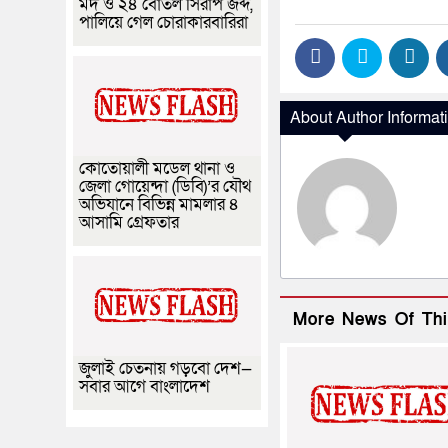
মদ ও ২৪ বোতল সিরাপ জব্দ,
পালিয়ে গেল চোরাকারবারিরা
About Author Informat
কোতোয়ালী মডেল থানা ও
জেলা গোয়েন্দা (ডিবি)’র যৌথ
অভিযানে বিভিন্ন মামলার ৪
আসামি গ্রেফতার
More News Of Thi
জুলাই চেতনায় গড়বো দেশ—
সবার আগে বাংলাদেশ