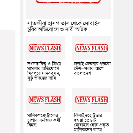
সাতক্ষীরা হাসপাতাল থেকে মোবাইল
চুরির অভিযোগে ৩ নারী আটক
দখলদারিত্ব ও মিথ্যা
জুলাই চেতনায় গড়বো
মামলার অভিযোগে
দেশ—সবার আগে
মিরপুরে মানববন্ধন,
বাংলাদেশ
সুষ্ঠু তদন্তের দাবি
মানিকগঞ্জে ট্রাকের
ঝিনাইদহে উদ্ধার
চাপায় এনজিও কর্মী
হওয়া ১০৬টি
নিহত,
মোবাইল ফোন প্রকৃত
মালিকদের কাছে