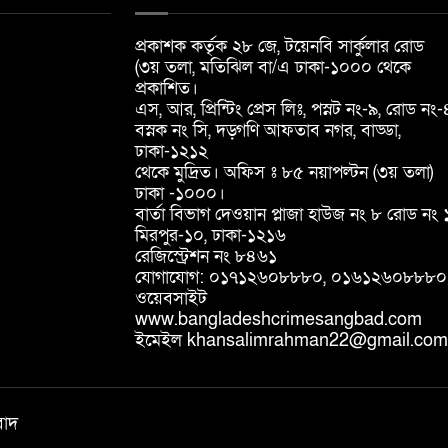
প্রকাশক কর্তৃক ২৮ জে, টয়েনবি সার্কুলার রোড
(৩য় তলা, মতিঝিল বা/এ ঢাকা-১০০০ থেকে
প্রকাশিত।
এস, আর, প্রিন্টিং প্রেস লিঃ, পস্নট নং-৯, রোড নং-
বস্নক নং সি, দড়্গণি আফতাব নগর, বাড্ডা,
ঢাকা-১২১২
থেকে মুদ্রিত। অফিস ঃ ৮৫ নয়াপল্টন (৩য় তলা)
ঢাকা -১০০০।
বার্তা বিভাগ দেওয়ান প্লাজা হাউজ নং ৮ রোড নং 
মিরপুর-১০, ঢাকা-১২১৬
রেজিস্ট্রেশন নং ৮৪৬১
যোগাযোগ: ০১৭১২৬০৮৮৮০, ০১৬১২৬০৮৮৮০
ওয়েবসাইট
www.bangladeshcrimesangbad.com
ইমেইল khansalimrahman22@gmail.com
বাদ