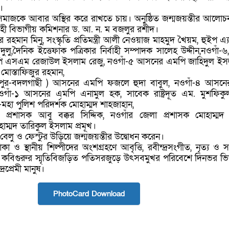
।
সমাজকে আবার অস্থির করে রাখতে চায়। অনুষ্ঠিত জন্মজয়ন্তীর আলোচ
হী বিভাগীয় কমিশনার ড. আ. ন. ম বজলুর রশীদ।
ুর রহমান মিনু, সংস্কৃতি প্রতিমন্ত্রী আলী নেওয়াজ মাহমুদ খৈয়ম, হুইপ এ্
 দুলু,দৈনিক ইত্তেফাক পত্রিকার নির্বাহী সম্পাদক সালেহ উদ্দীন,নওগাঁ-৬,
ি এসএম রেজাউল ইসলাম রেজু, নওগাঁ-৫ আসনের এমপি জাহিদুল ইসল
োস্তাফিজুর রহমান,
বপুর-বদলগাছী ) আসনের এমপি ফজলে হুদা বাবুল, নওগাঁ-৪ আসন
নওগাঁ-১ আসনের এমপি এনামুল হক, সাবেক রাষ্ট্রদূত এম. মুশফি
মহা পুলিশ পরিদর্শক মোহাম্মদ শাহজাহান,
 প্রশাসক আবু বক্কর সিদ্দিক, নওগাঁর জেলা প্রশাসক মোহাম্মদ
াম্মদ তারিকুল ইসলাম প্রমূখ।
েলু ও ফেস্টুর উড়িয়ে জন্মজয়ন্তীর উদ্বোধন করেন।
ও স্থানীয় শিল্পীদের অংশগ্রহণে আবৃত্তি, রবীন্দ্রসংগীত, নৃত্য ও সা
য়। কবিগুরুর স্মৃতিবিজড়িত পতিসরজুড়ে উৎসবমুখর পরিবেশে দিনভর ভ
্রপ্রেমী মানুষ।
PhotoCard Download