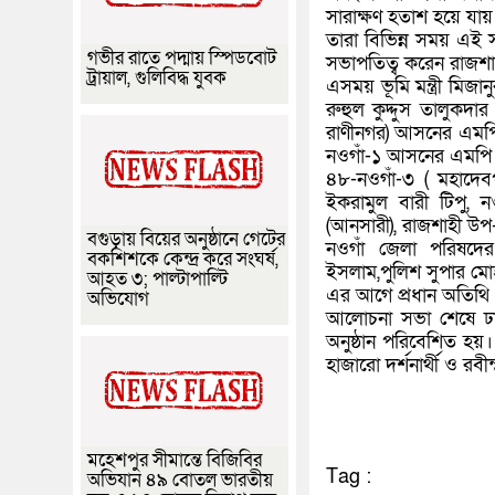
সারাক্ষণ হতাশ হয়ে যায়
তারা বিভিন্ন সময় এই 
গভীর রাতে পদ্মায় স্পিডবোট
সভাপতিত্ব করেন রাজশা
ট্রায়াল, গুলিবিদ্ধ যুবক
এসময় ভূমি মন্ত্রী মিজান
রুহুল কুদ্দুস তালুকদার
রাণীনগর) আসনের এমপ
নওগাঁ-১ আসনের এমপি ম
৪৮-নওগাঁ-৩ ( মহাদে
ইকরামুল বারী টিপু, 
(আনসারী), রাজশাহী উপ-
বগুড়ায় বিয়ের অনুষ্ঠানে গেটের
নওগাঁ জেলা পরিষদের
বকশিশকে কেন্দ্র করে সংঘর্ষ,
ইসলাম,পুলিশ সুপার মোহ
আহত ৩; পাল্টাপাল্টি
এর আগে প্রধান অতিথি ব
অভিযোগ
আলোচনা সভা শেষে ঢাকা 
অনুষ্ঠান পরিবেশিত হ
হাজারো দর্শনার্থী ও রবীন্দ
মহেশপুর সীমান্তে বিজিবির
Tag :
অভিযান ৪৯ বোতল ভারতীয়