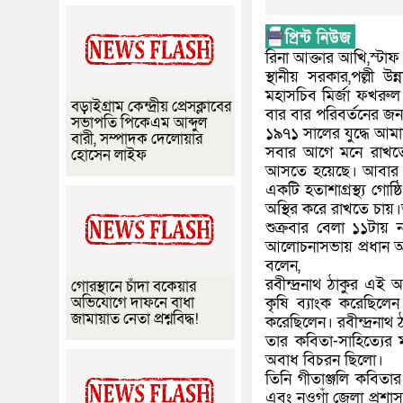
রিনা আক্তার আখি,স্টাফ 
স্থানীয় সরকার,পল্লী 
মহাসচিব মির্জা ফখরু
বড়াইগ্রাম কেন্দ্রীয় প্রেসক্লাবের
বার বার পরিবর্তনের জন
সভাপতি পিকেএম আব্দুল
১৯৭১ সালের যুদ্ধে আম
বারী, সম্পাদক দেলোয়ার
সবার আগে মনে রাখতে 
হোসেন লাইফ
আসতে হয়েছে। আবার গ
একটি হতাশাগ্রস্থ্য গ
অস্থির করে রাখতে চায়।
শুক্রবার বেলা ১১টায় 
আলোচনাসভায় প্রধান অ
বলেন,
রবীন্দ্রনাথ ঠাকুর এই 
গোরস্থানে চাঁদা বকেয়ার
অভিযোগে দাফনে বাধা
কৃষি ব্যাংক করেছিলে
জামায়াত নেতা প্রশ্নবিদ্ধ!
করেছিলেন। রবীন্দ্রনাথ 
তার কবিতা-সাহিত্যের ম
অবাধ বিচরন ছিলো।
তিনি গীতাঞ্জলি কবিতার
এবং নওগাঁ জেলা প্রশাসন