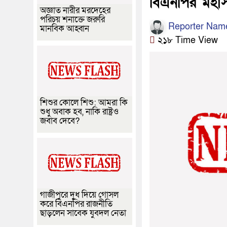
বিএনপির মহাস
অজ্ঞাত নারীর মরদেহের
পরিচয় শনাক্তে জরুরি
Reporter Nam
মানবিক আহ্বান
২১৮ Time View
শিশুর কোলে শিশু: আমরা কি
শুধু অবাক হব, নাকি রাষ্ট্রও
জবাব দেবে?
গাজীপুরে দুধ দিয়ে গোসল
করে বিএনপির রাজনীতি
ছাড়লেন সাবেক যুবদল নেতা