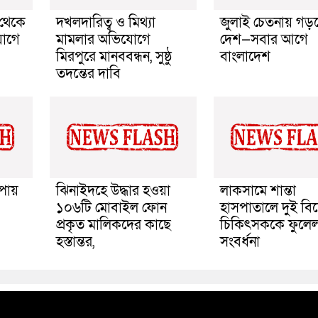
 থেকে
দখলদারিত্ব ও মিথ্যা
জুলাই চেতনায় গড
যোগে
মামলার অভিযোগে
দেশ—সবার আগে
মিরপুরে মানববন্ধন, সুষ্ঠু
বাংলাদেশ
তদন্তের দাবি
াপায়
ঝিনাইদহে উদ্ধার হওয়া
লাকসামে শান্তা
১০৬টি মোবাইল ফোন
হাসপাতালে দুই বিশ
প্রকৃত মালিকদের কাছে
চিকিৎসককে ফুলে
হস্তান্তর,
সংবর্ধনা