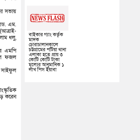
না সভায়
যাড. এম.
(আত্রাই-
বাইকার গ্যাং কর্তৃক
াম ধলু,
মাদক
চোরাচালানকালে
চট্টগ্রামের পটিয়া থানা
ের এমপি
এলাকা হতে প্রায় ৩
কুল ফজল
কোটি কোটি টাকা
মূল্যের আনুমানিক ১
লাখ পিস ইয়াবা
 সাইফুল
ংস্কৃতিক
িড় করেন