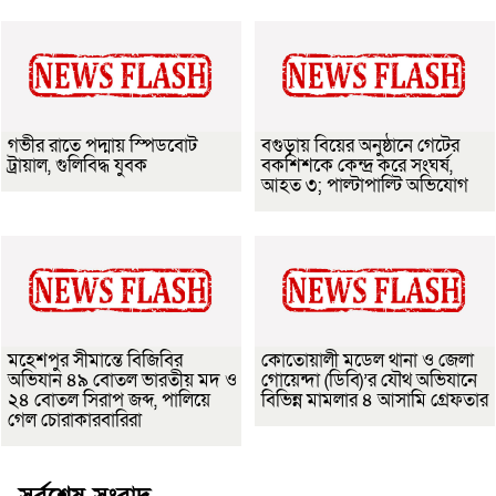
গভীর রাতে পদ্মায় স্পিডবোট
বগুড়ায় বিয়ের অনুষ্ঠানে গেটের
ট্রায়াল, গুলিবিদ্ধ যুবক
বকশিশকে কেন্দ্র করে সংঘর্ষ,
আহত ৩; পাল্টাপাল্টি অভিযোগ
মহেশপুর সীমান্তে বিজিবির
কোতোয়ালী মডেল থানা ও জেলা
অভিযান ৪৯ বোতল ভারতীয় মদ ও
গোয়েন্দা (ডিবি)’র যৌথ অভিযানে
২৪ বোতল সিরাপ জব্দ, পালিয়ে
বিভিন্ন মামলার ৪ আসামি গ্রেফতার
গেল চোরাকারবারিরা