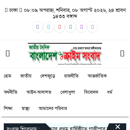
ঢাকা
০৮:০৯ অপরাহ্ন, শনিবার, ০৮ অগাস্ট ২০২৬, ২৪ শ্রাবণ
১৪৩৩ বঙ্গাব্দ
হোম
জাতীয়
দেশজুড়ে
রাজনীতি
আন্তর্জাতিক
অর্থনীতি
আইন-আদালত
খেলাধুলা
বিনোদন
ধর্ম
শিক্ষা
স্বাস্থ্য
আমাদের পরিবার
×
তুহিন হত্যার প্রথম বার্ষিকীতে গাজীপুরে মানববন্ধন: দ্রু
সংবাদ শিরোনাম :