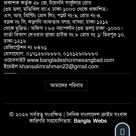
প্রকাশক কর্তৃক ২৮ জে, টয়েনবি সার্কুলার রোড
(৩য় তলা, মতিঝিল বা/এ ঢাকা-১০০০ থেকে প্রকাশিত।
এস, আর, প্রিন্টিং প্রেস লিঃ, পস্নট নং-৯, রোড নং-৪,
বস্নক নং সি, দড়্গণি আফতাব নগর, বাড্ডা, ঢাকা-১২১২
থেকে মুদ্রিত। অফিস ঃ ৮৫ নয়াপল্টন (৩য় তলা) ঢাকা -১০০০।
বার্তা বিভাগ দেওয়ান প্লাজা হাউজ নং ৮ রোড নং ১/ মিরপুর-১০,
ঢাকা-১২১৬
রেজিস্ট্রেশন নং ৮৪৬১
যোগাযোগ: ০১৭১২৬০৮৮৮০, ০১৬১২৬০৮৮৮০
ওয়েবসাইট www.bangladeshcrimesangbad.com
ইমেইল khansalimrahman22@gmail.com
আমাদের পরিবার
© ২০২৬ সর্বস্বত্ব সংরক্ষিত | দৈনিক বাংলাদেশ ক্রাইম সংবাদ
কারিগরি সহযোগিতায়:
Bangla Webs