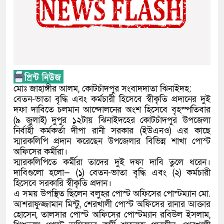
মোঃ জাহাঙ্গীর আলম, কোটচাঁদপুর সংবাদদাতা ঝিনাইদহ:
বেতন-ভাতা বৃদ্ধি এবং কর্মচারী হিসেবে স্বীকৃতি প্রদানের দুই
দফা দাবিতে চলমান আন্দোলনের অংশ হিসেবে বৃহস্পতিবার
(৯ জুলাই) দুপুর ১২টায় ঝিনাইদহের কোটচাঁদপুর উপজেলা
নির্বাহী কর্মকর্তা দীপা রানী সরকার (ইউএনও) এর কাছে
স্মারকলিপি প্রদান করেছেন উপজেলার বিভিন্ন শাখা পোস্ট
অফিসের কর্মীরা।
স্মারকলিপিতে কর্মীরা তাদের দুই দফা দাবি তুলে ধরেন।
দাবিগুলো হলো— (১) বেতন-ভাতা বৃদ্ধি এবং (২) কর্মচারী
হিসেবে সরকারি স্বীকৃতি প্রদান।
এ সময় উপস্থিত ছিলেন বলুহর পোস্ট অফিসের পোস্টম্যান মো.
আশরাফুজ্জামান মিন্টু, শেরখালী পোস্ট অফিসের রানার আক্তার
হোসেন, তালসার পোস্ট অফিসের পোস্টম্যান রবিউল ইসলাম,