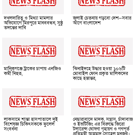
দখলদারিত্ব ও মিথ্যা মামলার
জুলাই চেতনায় গড়বো দেশ—সবার
অভিযোগে মিরপুরে মানববন্ধন, সুষ্ঠু
আগে বাংলাদেশ
তদন্তের দাবি
মানিকগঞ্জে ট্রাকের চাপায় এনজিও
ঝিনাইদহে উদ্ধার হওয়া ১০৬টি
কর্মী নিহত,
মোবাইল ফোন প্রকৃত মালিকদের
কাছে হস্তান্তর,
লাকসামে শান্তা হাসপাতালে দুই
নেছারাবাদে মাদক, সন্ত্রাস, চাঁদাবাজ
বিশেষজ্ঞ চিকিৎসককে ফুলেল
ও ইভটিজিং এর বিরুদ্ধে জিরো
সংবর্ধনা
টলারেন্স ঘোষণা গৃহায়ণ ও গণপূর্ত
প্রতিমন্ত্রী আহম্মদ সোহেল মনজুর।