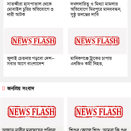
সাতক্ষীরা হাসপাতাল থেকে
দখলদারিত্ব ও মিথ্যা মামলার
মোবাইল চুরির অভিযোগে ৩
অভিযোগে মিরপুরে মানববন্ধন,
নারী আটক
সুষ্ঠু তদন্তের দাবি
জুলাই চেতনায় গড়বো দেশ—
মানিকগঞ্জে ট্রাকের চাপায়
সবার আগে বাংলাদেশ
এনজিও কর্মী নিহত,
জনপ্রিয় সংবাদ
অজ্ঞাত নারীর মরদেহের পরিচয়
শিশুর কোলে শিশু: আমরা কি শুধু