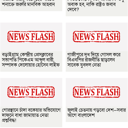
শনাক্তে জরুরি মানবিক আহ্বান
অবাক হব, নাকি রাষ্ট্রও জবাব
দেবে?
বড়াইগ্রাম কেন্দ্রীয় প্রেসক্লাবের
গাজীপুরে দুধ দিয়ে গোসল করে
সভাপতি পিকেএম আব্দুল বারী,
বিএনপির রাজনীতি ছাড়লেন
সম্পাদক দেলোয়ার হোসেন লাইফ
সাবেক যুবদল নেতা
গোরস্থানে চাঁদা বকেয়ার অভিযোগে
জুলাই চেতনায় গড়বো দেশ—সবার
দাফনে বাধা জামায়াত নেতা
আগে বাংলাদেশ
প্রশ্নবিদ্ধ!