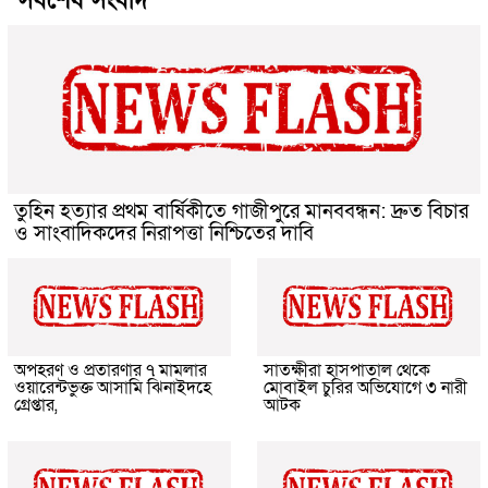
সর্বশেষ সংবাদ
তুহিন হত্যার প্রথম বার্ষিকীতে গাজীপুরে মানববন্ধন: দ্রুত বিচার
ও সাংবাদিকদের নিরাপত্তা নিশ্চিতের দাবি
অপহরণ ও প্রতারণার ৭ মামলার
সাতক্ষীরা হাসপাতাল থেকে
ওয়ারেন্টভুক্ত আসামি ঝিনাইদহে
মোবাইল চুরির অভিযোগে ৩ নারী
গ্রেপ্তার,
আটক