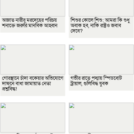
অজ্ঞাত নারীর মরদেহের পরিচয়
শিশুর কোলে শিশু: আমরা কি শুধু
শনাক্তে জরুরি মানবিক আহ্বান
অবাক হব, নাকি রাষ্ট্রও জবাব
দেবে?
গোরস্থানে চাঁদা বকেয়ার অভিযোগে
গভীর রাতে পদ্মায় স্পিডবোট
দাফনে বাধা জামায়াত নেতা
ট্রায়াল, গুলিবিদ্ধ যুবক
প্রশ্নবিদ্ধ!