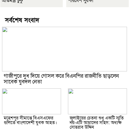
প্রতিমন্ত্রী টুকু
পরিবেশ সুরক্ষা
সর্বশেষ সংবাদ
গাজীপুরে দুধ দিয়ে গোসল করে বিএনপির রাজনীতি ছাড়লেন
সাবেক যুবদল নেতা
মহেশপুর সীমান্তে বিএসএফের
জুলাইয়ের চেতনা শুধু একটি স্মৃতি
গুলিতে বাংলাদেশী যুবক আহত।
নয়-এটি আমাদের সাহস: অধ্যক্ষ
সোহরাব উদ্দিন