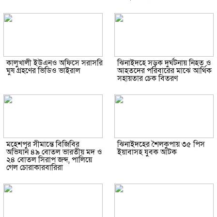
কালুখালী ইউএনও অফিসে সরাসরি
ঝিনাইদহে সড়ক দুর্ঘটনায় নিহত ও
ঘুষ গ্রহণের ভিডিও ভাইরাল
আহতদের পরিবারের মাঝে আর্থিক
সহায়তার চেক বিতরণ
মহেশপুর সীমান্তে বিজিবির
ঝিনাইদহের শৈলকুপায় ৩৫ পিস
অভিযান ৪৯ বোতল ভারতীয় মদ ও
ইয়াবাসহ যুবক আটক
২৪ বোতল সিরাপ জব্দ, পালিয়ে
গেল চোরাকারবারিরা