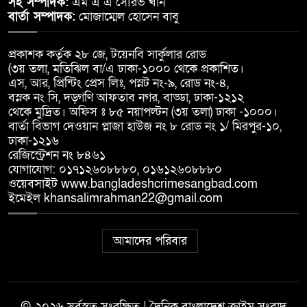
সহ সম্পাদক:
এম এ এ সৌরভ খান
বার্তা সম্পাদক:
মোজাম্মেল হোসেন বাবু
প্রকাশক কর্তৃক ২৮ জে, টয়েনবি সার্কুলার রোড
(৩য় তলা, মতিঝিল বা/এ ঢাকা-১০০০ থেকে প্রকাশিত।
এস, আর, প্রিন্টিং প্রেস লিঃ, পস্নট নং-৯, রোড নং-৪,
বস্নক নং সি, দড়্গণি আফতাব নগর, বাড্ডা, ঢাকা-১২১২
থেকে মুদ্রিত। অফিস ঃ ৮৫ নয়াপল্টন (৩য় তলা) ঢাকা -১০০০।
বার্তা বিভাগ দেওয়ান প্লাজা হাউজ নং ৮ রোড নং ১/ মিরপুর-১০,
ঢাকা-১২১৬
রেজিস্ট্রেশন নং ৮৪৬১
যোগাযোগ: ০১৭১২৬০৮৮৮০, ০১৬১২৬০৮৮৮০
ওয়েবসাইট www.bangladeshcrimesangbad.com
ইমেইল khansalimrahman22@gmail.com
আমাদের পরিবার
© ২০২৬ সর্বস্বত্ব সংরক্ষিত | দৈনিক বাংলাদেশ ক্রাইম সংবাদ