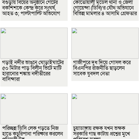
বগুড়ায় বিয়ের অনুষ্ঠানে গেটের
কোতোয়ালী মডেল থানা ও জেলা
বকশিশকে কেন্দ্র করে সংঘর্ষ,
গোয়েন্দা (ডিবি)’র যৌথ অভিযানে
আহত ৩; পাল্টাপাল্টি অভিযোগ
বিভিন্ন মামলার ৪ আসামি গ্রেফতার
গড়াই নদীর ভাঙনে ঘোড়াইঘাটের
গাজীপুরে দুধ দিয়ে গোসল করে
৫০ মিটার পাড় বিলীন ভিটে মাটি
বিএনপির রাজনীতি ছাড়লেন
হারানোর শঙ্কায় নদীতীরের
সাবেক যুবদল নেতা
বাসিন্দারা
পরিচ্ছন্ন ডিসি লেক গড়তে নিজ
চুয়াডাঙ্গায় রক্ষক যখন ভক্ষক
হাতে কচুরিপানা পরিষ্কার করলেন
সরকারি গাছ কাটায় প্রশ্নের মুখে