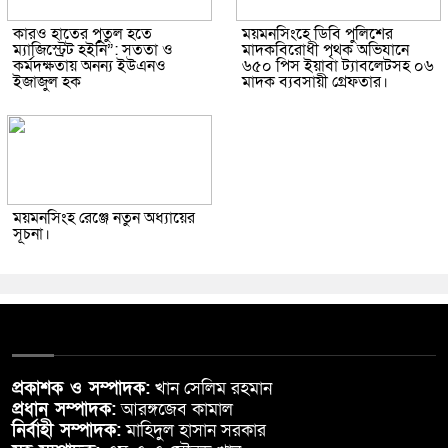
কারও হাতের পুতুল হতে
ময়মনসিংহে ডিবি পুলিশের
ম্যাজিস্ট্রেট হইনি”: সততা ও
মাদকবিরোধী পৃথক অভিযানে
কর্মদক্ষতায় অনন্য ইউএনও
৬৫০ পিস ইয়াবা ট্যাবলেটসহ ০৬
ইজাজুল হক
মাদক ব্যবসায়ী গ্রেফতার।
ময়মনসিংহ রেঞ্জে নতুন অধ্যায়ের
সূচনা।
প্রকাশক ও সম্পাদক:
খান সেলিম রহমান
প্রধান সম্পাদক:
আরঙ্গজেব কামাল
নির্বাহী সম্পাদক:
মাহিদুল হাসান সরকার