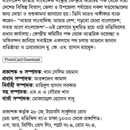
বাংলাদেশ জাতীয় সাংবাদিক সংস্থার কেন্দ্রীয় কমিটির পক্ষ থেকে সারা
দেশের বিভিন্ন বিভাগ, জেলা ও উপজেলা পর্যায়ের সকল সহযোদ্ধাদের
জন্য দোয়া ও শুভকামনা জানানো হয়। তিনি আরও অঙ্গীকার ব্যক্ত
করেন— “আমার সাংবাদিক, আমার দেশ; গড়বো মোরা বাংলাদেশ;
সবার আগে বাংলাদেশ”—এই স্লোগানে মুখরিত হয়ে ওঠে মতিঝিলের
প্রধান কার্যালয়। কেন্দ্রীয় কমিটির পক্ষ থেকে আন্তরিক শুভেচ্ছা ও
অভিনন্দন জানিয়ে সবাইকে একসাথে পথ চলার আহ্বান জানান
প্রতিষ্ঠাতা ও চেয়ারম্যান মু. কে. এম. হাসান মাহমুদ।
PhotoCard Download
প্রকাশক ও সম্পাদক:
খান সেলিম রহমান
প্রধান সম্পাদক:
আরঙ্গজেব কামাল
নির্বাহী সম্পাদক:
মাহিদুল হাসান সরকার
সহ সম্পাদক:
এম এ এ সৌরভ খান
বার্তা সম্পাদক:
মোজাম্মেল হোসেন বাবু
প্রকাশক কর্তৃক ২৮ জে, টয়েনবি সার্কুলার রোড
(৩য় তলা, মতিঝিল বা/এ ঢাকা-১০০০ থেকে প্রকাশিত।
এস, আর, প্রিন্টিং প্রেস লিঃ, পস্নট নং-৯, রোড নং-৪,