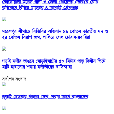
কোতোয়ালী মডেল থানা ও জেলা গোয়েন্দা (ডিবি)’র যৌথ
অভিযানে বিভিন্ন মামলার ৪ আসামি গ্রেফতার
মহেশপুর সীমান্তে বিজিবির অভিযান ৪৯ বোতল ভারতীয় মদ ও
২৪ বোতল সিরাপ জব্দ, পালিয়ে গেল চোরাকারবারিরা
গড়াই নদীর ভাঙনে ঘোড়াইঘাটের ৫০ মিটার পাড় বিলীন ভিটে
মাটি হারানোর শঙ্কায় নদীতীরের বাসিন্দারা
সর্বশেষ সংবাদ
জুলাই চেতনায় গড়বো দেশ—সবার আগে বাংলাদেশ