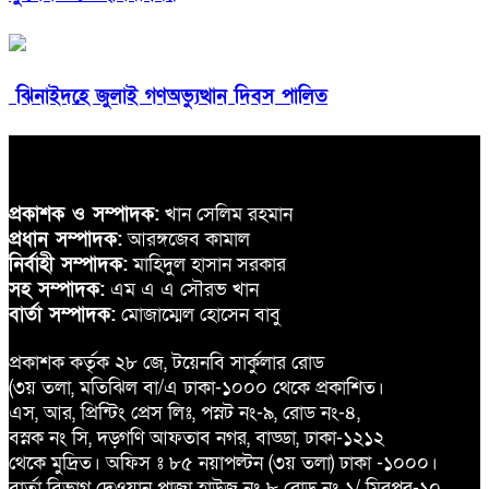
ঝিনাইদহে জুলাই গণঅভ্যুত্থান দিবস পালিত
প্রকাশক ও সম্পাদক:
খান সেলিম রহমান
প্রধান সম্পাদক:
আরঙ্গজেব কামাল
নির্বাহী সম্পাদক:
মাহিদুল হাসান সরকার
সহ সম্পাদক:
এম এ এ সৌরভ খান
বার্তা সম্পাদক:
মোজাম্মেল হোসেন বাবু
প্রকাশক কর্তৃক ২৮ জে, টয়েনবি সার্কুলার রোড
(৩য় তলা, মতিঝিল বা/এ ঢাকা-১০০০ থেকে প্রকাশিত।
এস, আর, প্রিন্টিং প্রেস লিঃ, পস্নট নং-৯, রোড নং-৪,
বস্নক নং সি, দড়্গণি আফতাব নগর, বাড্ডা, ঢাকা-১২১২
থেকে মুদ্রিত। অফিস ঃ ৮৫ নয়াপল্টন (৩য় তলা) ঢাকা -১০০০।
বার্তা বিভাগ দেওয়ান প্লাজা হাউজ নং ৮ রোড নং ১/ মিরপুর-১০,