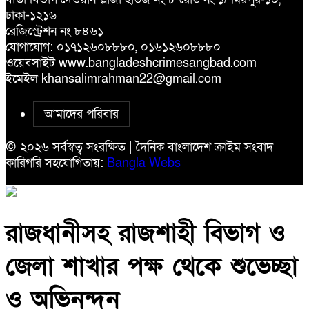
ঢাকা-১২১৬
রেজিস্ট্রেশন নং ৮৪৬১
যোগাযোগ: ০১৭১২৬০৮৮৮০, ০১৬১২৬০৮৮৮০
ওয়েবসাইট www.bangladeshcrimesangbad.com
ইমেইল khansalimrahman22@gmail.com
আমাদের পরিবার
© ২০২৬ সর্বস্বত্ব সংরক্ষিত | দৈনিক বাংলাদেশ ক্রাইম সংবাদ
কারিগরি সহযোগিতায়:
Bangla Webs
রাজধানীসহ রাজশাহী বিভাগ ও
জেলা শাখার পক্ষ থেকে শুভেচ্ছা
ও অভিনন্দন