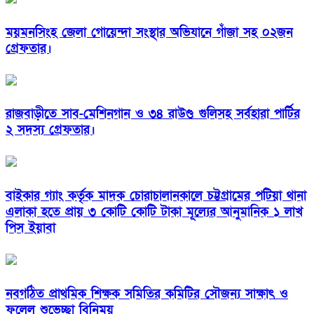
ময়মনসিংহ জেলা গোয়েন্দা সংস্থার অভিযানে গাঁজা সহ ০২জন
গ্রেফতার।
রাজবাড়ীতে সাব-মেশিনগান ও ৩৪ রাউণ্ড গুলিসহ সর্বহারা পার্টির
২ সদস্য গ্রেফতার।
বাইকার গ্যাং কর্তৃক মাদক চোরাচালানকালে চট্টগ্রামের পটিয়া থানা
এলাকা হতে প্রায় ৩ কোটি কোটি টাকা মূল্যের আনুমানিক ১ লাখ
পিস ইয়াবা
নবগঠিত প্রাথমিক শিক্ষক সমিতির কমিটির সৌজন্য সাক্ষাৎ ও
ফুলেল শুভেচ্ছা বিনিময়