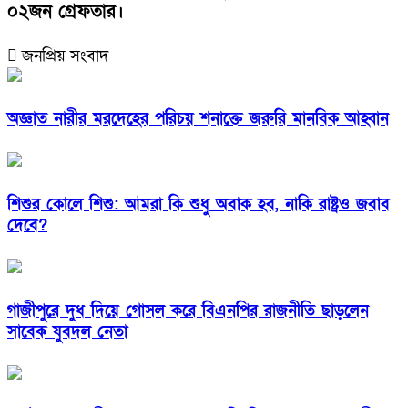
০২জন গ্রেফতার।
জনপ্রিয় সংবাদ
অজ্ঞাত নারীর মরদেহের পরিচয় শনাক্তে জরুরি মানবিক আহ্বান
শিশুর কোলে শিশু: আমরা কি শুধু অবাক হব, নাকি রাষ্ট্রও জবাব
দেবে?
গাজীপুরে দুধ দিয়ে গোসল করে বিএনপির রাজনীতি ছাড়লেন
সাবেক যুবদল নেতা