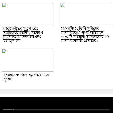
কারও হাতের পুতুল হতে
ময়মনসিংহে ডিবি পুলিশের
ম্যাজিস্ট্রেট হইনি”: সততা ও
মাদকবিরোধী পৃথক অভিযানে
কর্মদক্ষতায় অনন্য ইউএনও
৬৫০ পিস ইয়াবা ট্যাবলেটসহ ০৬
ইজাজুল হক
মাদক ব্যবসায়ী গ্রেফতার।
ময়মনসিংহ রেঞ্জে নতুন অধ্যায়ের
সূচনা।