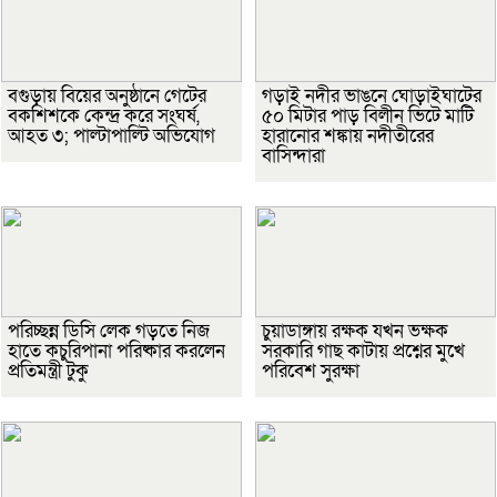
বগুড়ায় বিয়ের অনুষ্ঠানে গেটের
গড়াই নদীর ভাঙনে ঘোড়াইঘাটের
বকশিশকে কেন্দ্র করে সংঘর্ষ,
৫০ মিটার পাড় বিলীন ভিটে মাটি
আহত ৩; পাল্টাপাল্টি অভিযোগ
হারানোর শঙ্কায় নদীতীরের
বাসিন্দারা
পরিচ্ছন্ন ডিসি লেক গড়তে নিজ
চুয়াডাঙ্গায় রক্ষক যখন ভক্ষক
হাতে কচুরিপানা পরিষ্কার করলেন
সরকারি গাছ কাটায় প্রশ্নের মুখে
প্রতিমন্ত্রী টুকু
পরিবেশ সুরক্ষা