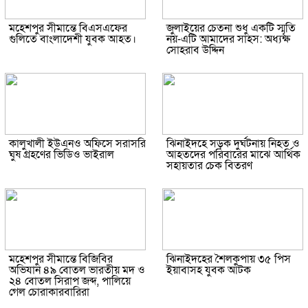
মহেশপুর সীমান্তে বিএসএফের
জুলাইয়ের চেতনা শুধু একটি স্মৃতি
গুলিতে বাংলাদেশী যুবক আহত।
নয়-এটি আমাদের সাহস: অধ্যক্ষ
সোহরাব উদ্দিন
কালুখালী ইউএনও অফিসে সরাসরি
ঝিনাইদহে সড়ক দুর্ঘটনায় নিহত ও
ঘুষ গ্রহণের ভিডিও ভাইরাল
আহতদের পরিবারের মাঝে আর্থিক
সহায়তার চেক বিতরণ
মহেশপুর সীমান্তে বিজিবির
ঝিনাইদহের শৈলকুপায় ৩৫ পিস
অভিযান ৪৯ বোতল ভারতীয় মদ ও
ইয়াবাসহ যুবক আটক
২৪ বোতল সিরাপ জব্দ, পালিয়ে
গেল চোরাকারবারিরা