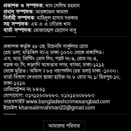
প্রকাশক ও সম্পাদক:
খান সেলিম রহমান
প্রধান সম্পাদক:
আরঙ্গজেব কামাল
নির্বাহী সম্পাদক:
মাহিদুল হাসান সরকার
সহ সম্পাদক:
এম এ এ সৌরভ খান
বার্তা সম্পাদক:
মোজাম্মেল হোসেন বাবু
প্রকাশক কর্তৃক ২৮ জে, টয়েনবি সার্কুলার রোড
(৩য় তলা, মতিঝিল বা/এ ঢাকা-১০০০ থেকে প্রকাশিত।
এস, আর, প্রিন্টিং প্রেস লিঃ, পস্নট নং-৯, রোড নং-৪,
বস্নক নং সি, দড়্গণি আফতাব নগর, বাড্ডা, ঢাকা-১২১২
থেকে মুদ্রিত। অফিস ঃ ৮৫ নয়াপল্টন (৩য় তলা) ঢাকা -১০০০।
বার্তা বিভাগ দেওয়ান প্লাজা হাউজ নং ৮ রোড নং ১/ মিরপুর-১০,
ঢাকা-১২১৬
রেজিস্ট্রেশন নং ৮৪৬১
যোগাযোগ: ০১৭১২৬০৮৮৮০, ০১৬১২৬০৮৮৮০
ওয়েবসাইট www.bangladeshcrimesangbad.com
ইমেইল khansalimrahman22@gmail.com
আমাদের পরিবার