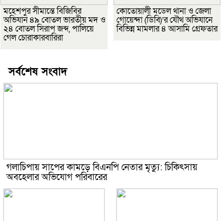
মহেশপুর সীমান্তে বিজিবির
কোতোয়ালী মডেল থানা ও জেলা
অভিযান ৪৯ বোতল ভারতীয় মদ ও
গোয়েন্দা (ডিবি)’র যৌথ অভিযানে
২৪ বোতল সিরাপ জব্দ, পালিয়ে
বিভিন্ন মামলার ৪ আসামি গ্রেফতার
গেল চোরাকারবারিরা
সর্বশেষ সংবাদ
গলাচিপায় সাপের কামড়ে বিএনপি নেতার মৃত্যু: চিকিৎসায়
অবহেলার অভিযোগ পরিবারের