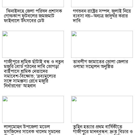
ঝিনাইদহে জেলা পরিষদ প্রশাসক
গণভবন রাষ্ট্রের সম্পদ, জুলাই নিয়ে
গোল্ডকাপ ফুটবলের জমজমাট
ব্যবসা নয়—অন্যত্র জাদুঘর করার
ফাইনালে উৎসবের ঢেউ
দাবি
গাজীপুরে শ্রমিক ছাঁটাই বন্ধ ও নতুন
তাবলীগ জামাতের ভোলা জেলার
মজুরি বোর্ড গঠনের দাবি ভোগড়া
ওলামা সম্মেলন অনুষ্ঠিত
বাইপাসে শ্রমিক নেতাদের
সমাবেশ-বিক্ষোভ; ‘দ্রব্যমূল্যের
সঙ্গে সামঞ্জস্য রেখে মজুরি
নির্ধারণের’ আহ্বান
লালমোহন উপজেলা মডেল
তুহিন হত্যার প্রথম বার্ষিকীতে
মসজিদের সাবেক খাদেম সুমনের
গাজীপুরে মানববন্ধন: দ্রুত বিচার ও