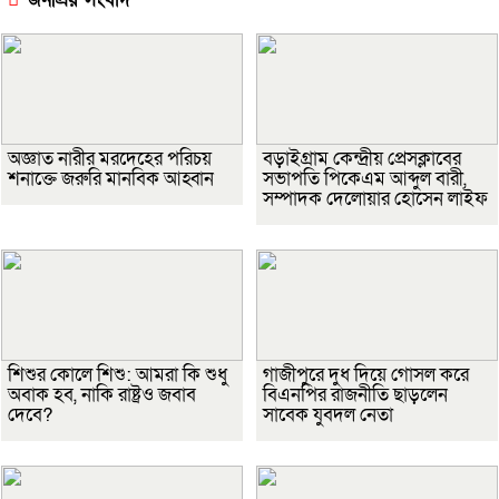
অজ্ঞাত নারীর মরদেহের পরিচয়
বড়াইগ্রাম কেন্দ্রীয় প্রেসক্লাবের
শনাক্তে জরুরি মানবিক আহ্বান
সভাপতি পিকেএম আব্দুল বারী,
সম্পাদক দেলোয়ার হোসেন লাইফ
শিশুর কোলে শিশু: আমরা কি শুধু
গাজীপুরে দুধ দিয়ে গোসল করে
অবাক হব, নাকি রাষ্ট্রও জবাব
বিএনপির রাজনীতি ছাড়লেন
দেবে?
সাবেক যুবদল নেতা