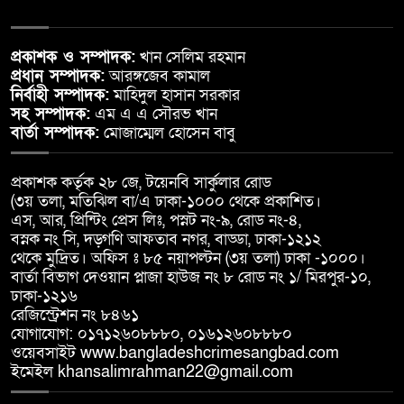
প্রকাশক ও সম্পাদক:
খান সেলিম রহমান
প্রধান সম্পাদক:
আরঙ্গজেব কামাল
নির্বাহী সম্পাদক:
মাহিদুল হাসান সরকার
সহ সম্পাদক:
এম এ এ সৌরভ খান
বার্তা সম্পাদক:
মোজাম্মেল হোসেন বাবু
প্রকাশক কর্তৃক ২৮ জে, টয়েনবি সার্কুলার রোড
(৩য় তলা, মতিঝিল বা/এ ঢাকা-১০০০ থেকে প্রকাশিত।
এস, আর, প্রিন্টিং প্রেস লিঃ, পস্নট নং-৯, রোড নং-৪,
বস্নক নং সি, দড়্গণি আফতাব নগর, বাড্ডা, ঢাকা-১২১২
থেকে মুদ্রিত। অফিস ঃ ৮৫ নয়াপল্টন (৩য় তলা) ঢাকা -১০০০।
বার্তা বিভাগ দেওয়ান প্লাজা হাউজ নং ৮ রোড নং ১/ মিরপুর-১০,
ঢাকা-১২১৬
রেজিস্ট্রেশন নং ৮৪৬১
যোগাযোগ: ০১৭১২৬০৮৮৮০, ০১৬১২৬০৮৮৮০
ওয়েবসাইট www.bangladeshcrimesangbad.com
ইমেইল khansalimrahman22@gmail.com