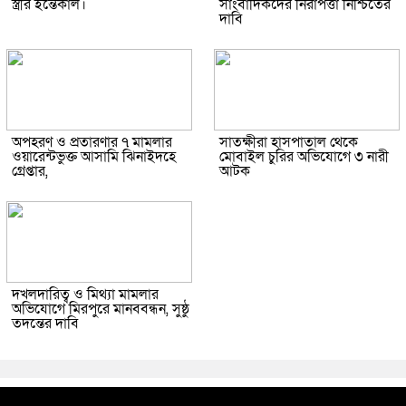
স্ত্রীর ইন্তেকাল।
সাংবাদিকদের নিরাপত্তা নিশ্চিতের
দাবি
অপহরণ ও প্রতারণার ৭ মামলার
সাতক্ষীরা হাসপাতাল থেকে
ওয়ারেন্টভুক্ত আসামি ঝিনাইদহে
মোবাইল চুরির অভিযোগে ৩ নারী
গ্রেপ্তার,
আটক
দখলদারিত্ব ও মিথ্যা মামলার
অভিযোগে মিরপুরে মানববন্ধন, সুষ্ঠু
তদন্তের দাবি