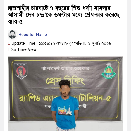
রাজশাহীর চারঘাটে ৭ বছরের শিশু ধর্ষণ মামলার
আসামী দেব চন্দ্র’কে ৬ঘন্টার মধ্যে গ্রেফতার করেছে
র‍্যাব-৫
Reporter Name
Update Time : ১১:৩৯:৪৬ অপরাহ্ন, বৃহস্পতিবার, ৯ জুলাই ২০২৬
৯০ Time View