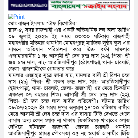
মোঃ রাজন ইসলাম স্টাফ রিপোর্টার:
র‍্যাব-৫, সদর রাজশাহী এর একটি অভিযানিক দল অদ্য তারিখ
০৮ জুলাই ২০২৬ ইং সময় ০৩:৩০ ঘটিকায় রাজশাহী
মহানগরীর মতিহার থানাধীন মোহনপুরস্থ ম্যাজিক লুন্ঠন স্কুল এর
সামনে অভিযান পরিচালনা করে উক্ত ধর্ষণ মামলার
এজাহারনামীয় ১ নং আসামী শ্রী দেব চন্দ্র দাস (২২), পিতা- শ্রী
জয় চন্দ্র দাস, সাং- আরজিসাদীপুর (হঠাৎপাড়া), থানা- চারঘাট,
জেলা- রাজশাহী’কে গ্রেফতার করে
মামলার এজাহার সুত্রে জানা যায়, মামলার বাদী শ্রী রিপন চন্দ্র
দাস (২৯), পিতা- শ্রী লক্ষন চন্দ্র দাস, সাং- আরজিসাদীপুর
(হঠাৎপাড়া), থানা- চারঘাট, জেলা- রাজশাহী এর মেয়ে ভিকটিম
একজন ০৭ বছরের শিশু। আসামী শ্রী দেব চন্দ্র দাস (২২),
পিতা- শ্রী জয় চন্দ্র দাস বাদীর প্রতিবেশী। ঘটনার তারিখ
০৮/০৭/২০২৬ ইং সময় দুপুর অনুমান ১৪:০০ ঘটিকায় বাদীর
মেয়ে আসামী শ্রী দেব চন্দ্র দাস এর বাসায় টিভি দেখতে গেলে
বাসায় অন্য কোন লোক না থাকায় ভিকটিমকে খাবারের লোভ
দেখিয়ে ঘটনাস্থল রাজশাহী জেলার চারঘাট থনাধীন
আরজিসাদীপুর গ্রামস্থ পৌরসভা ০৫ নং ওয়ার্ড আসামীর টিভি