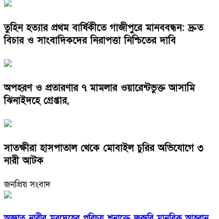
তুহিন হত্যার প্রথম বার্ষিকীতে গাজীপুরে মানববন্ধন: দ্রুত
বিচার ও সাংবাদিকদের নিরাপত্তা নিশ্চিতের দাবি
অপহরণ ও প্রতারণার ৭ মামলার ওয়ারেন্টভুক্ত আসামি
ঝিনাইদহে গ্রেপ্তার,
সাতক্ষীরা হাসপাতাল থেকে মোবাইল চুরির অভিযোগে ৩
নারী আটক
জনপ্রিয় সংবাদ
অজ্ঞাত নারীর মরদেহের পরিচয় শনাক্তে জরুরি মানবিক আহ্বান