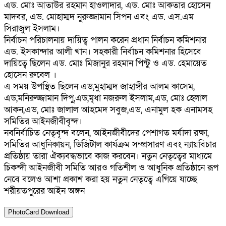
এড. মোঃ আতাউর রহমান হাওলাদার, এড. মোঃ আকতার হোসেন
মাদবর, এড. মোহাম্মদ নুরুজ্জামান সিপন এবং এড. এস.এম
সিরাজুল ইসলাম।
নির্বাচন পরিচালনায় দায়িত্ব পালন করেন প্রধান নির্বাচন কমিশনার
এড. ইসকান্দার আলী খান। সহকারী নির্বাচন কমিশনার হিসেবে
দায়িত্বে ছিলেন এড. মোঃ মিজানুর রহমান পিন্টু ও এড. হেমায়েত
হোসেন রুবেল ।
এ সময় উপস্থিত ছিলেন এড,মুহাম্মদ জাহাঙ্গীর আলম কাসেম,
এড,মনিরুজ্জামান দিপু,এড,মৃধা নজরুল ইসলাম,এড, মোঃ হেলাল
আকন,এড, মোঃ জালাল আহমেদ সবুজ,এড, এনামুল হক এনামসহ
সমিতির আইনজীবীবৃন্দ।
নবনির্বাচিত নেতৃবৃন্দ বলেন, আইনজীবীদের পেশাগত মর্যাদা রক্ষা,
সমিতির আধুনিকায়ন, ডিজিটাল কার্যক্রম সম্প্রসারণ এবং ন্যায়বিচার
প্রতিষ্ঠায় তারা ঐক্যবদ্ধভাবে কাজ করবেন। নতুন নেতৃত্বের মাধ্যমে
চিকন্দী আইনজীবী সমিতি আরও গতিশীল ও আধুনিক প্রতিষ্ঠানে রূপ
নেবে বলেও আশা প্রকাশ করা হয় নতুন নেতৃত্বে এগিয়ে যাচ্ছে
শরীয়তপুরের আইন অঙ্গন
PhotoCard Download