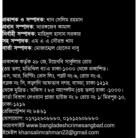
প্রকাশক ও সম্পাদক:
খান সেলিম রহমান
প্রধান সম্পাদক:
আরঙ্গজেব কামাল
নির্বাহী সম্পাদক:
মাহিদুল হাসান সরকার
সহ সম্পাদক:
এম এ এ সৌরভ খান
বার্তা সম্পাদক:
মোজাম্মেল হোসেন বাবু
প্রকাশক কর্তৃক ২৮ জে, টয়েনবি সার্কুলার রোড
(৩য় তলা, মতিঝিল বা/এ ঢাকা-১০০০ থেকে প্রকাশিত।
এস, আর, প্রিন্টিং প্রেস লিঃ, পস্নট নং-৯, রোড নং-৪,
বস্নক নং সি, দড়্গণি আফতাব নগর, বাড্ডা, ঢাকা-১২১২
থেকে মুদ্রিত। অফিস ঃ ৮৫ নয়াপল্টন (৩য় তলা) ঢাকা -১০০০।
বার্তা বিভাগ দেওয়ান প্লাজা হাউজ নং ৮ রোড নং ১/ মিরপুর-১০,
ঢাকা-১২১৬
রেজিস্ট্রেশন নং ৮৪৬১
যোগাযোগ: ০১৭১২৬০৮৮৮০, ০১৬১২৬০৮৮৮০
ওয়েবসাইট www.bangladeshcrimesangbad.com
ইমেইল khansalimrahman22@gmail.com