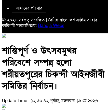
আমাদের পরিবার
© ২০২৬ সর্বস্বত্ব সংরক্ষিত | দৈনিক বাংলাদেশ ক্রাইম সংবাদ
কারিগরি সহযোগিতায়:
Bangla Webs
শান্তিপূর্ণ ও উৎসবমুখর
পরিবেশে সম্পন্ন হলো
শরীয়তপুরের চিকন্দী আইনজীবী
সমিতির নির্বাচন।
Update Time : ১২:৩০:৪২ পূর্বাহ্ন, মঙ্গলবার, ১৯ মে ২০২৬