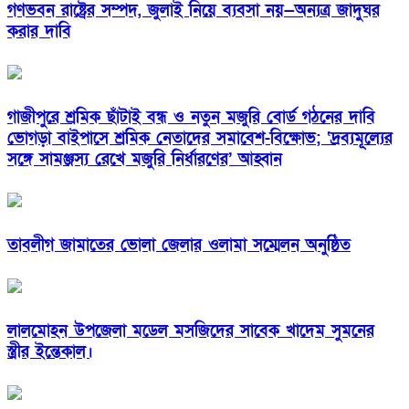
গণভবন রাষ্ট্রের সম্পদ, জুলাই নিয়ে ব্যবসা নয়—অন্যত্র জাদুঘর
করার দাবি
গাজীপুরে শ্রমিক ছাঁটাই বন্ধ ও নতুন মজুরি বোর্ড গঠনের দাবি
ভোগড়া বাইপাসে শ্রমিক নেতাদের সমাবেশ-বিক্ষোভ; ‘দ্রব্যমূল্যের
সঙ্গে সামঞ্জস্য রেখে মজুরি নির্ধারণের’ আহ্বান
তাবলীগ জামাতের ভোলা জেলার ওলামা সম্মেলন অনুষ্ঠিত
লালমোহন উপজেলা মডেল মসজিদের সাবেক খাদেম সুমনের
স্ত্রীর ইন্তেকাল।