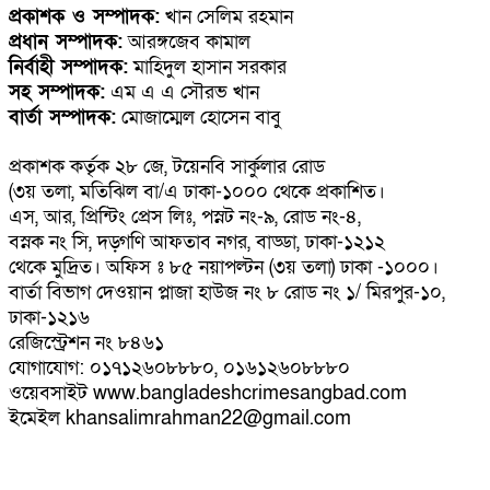
প্রকাশক ও সম্পাদক:
খান সেলিম রহমান
প্রধান সম্পাদক:
আরঙ্গজেব কামাল
নির্বাহী সম্পাদক:
মাহিদুল হাসান সরকার
সহ সম্পাদক:
এম এ এ সৌরভ খান
বার্তা সম্পাদক:
মোজাম্মেল হোসেন বাবু
প্রকাশক কর্তৃক ২৮ জে, টয়েনবি সার্কুলার রোড
(৩য় তলা, মতিঝিল বা/এ ঢাকা-১০০০ থেকে প্রকাশিত।
এস, আর, প্রিন্টিং প্রেস লিঃ, পস্নট নং-৯, রোড নং-৪,
বস্নক নং সি, দড়্গণি আফতাব নগর, বাড্ডা, ঢাকা-১২১২
থেকে মুদ্রিত। অফিস ঃ ৮৫ নয়াপল্টন (৩য় তলা) ঢাকা -১০০০।
বার্তা বিভাগ দেওয়ান প্লাজা হাউজ নং ৮ রোড নং ১/ মিরপুর-১০,
ঢাকা-১২১৬
রেজিস্ট্রেশন নং ৮৪৬১
যোগাযোগ: ০১৭১২৬০৮৮৮০, ০১৬১২৬০৮৮৮০
ওয়েবসাইট www.bangladeshcrimesangbad.com
ইমেইল khansalimrahman22@gmail.com