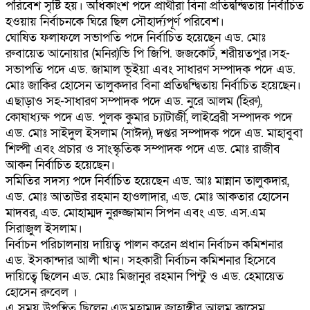
পরিবেশ সৃষ্টি হয়। অধিকাংশ পদে প্রার্থীরা বিনা প্রতিদ্বন্দ্বিতায় নির্বাচিত
হওয়ায় নির্বাচনকে ঘিরে ছিল সৌহার্দ্যপূর্ণ পরিবেশ।
ঘোষিত ফলাফলে সভাপতি পদে নির্বাচিত হয়েছেন এড. মোঃ
রুবায়েত আনোয়ার (মনির)ভি পি জিপি. জজকোর্ট, শরীয়তপুর।সহ-
সভাপতি পদে এড. জামাল ভূইয়া এবং সাধারণ সম্পাদক পদে এড.
মোঃ জাকির হোসেন তালুকদার বিনা প্রতিদ্বন্দ্বিতায় নির্বাচিত হয়েছেন।
এছাড়াও সহ-সাধারণ সম্পাদক পদে এড. নুরে আলম (হিরু),
কোষাধ্যক্ষ পদে এড. পুলক কুমার চ্যাটার্জী, লাইব্রেরী সম্পাদক পদে
এড. মোঃ সাইদুল ইসলাম (সাঈদ), দপ্তর সম্পাদক পদে এড. মাহাবুবা
শিল্পী এবং প্রচার ও সাংস্কৃতিক সম্পাদক পদে এড. মোঃ রাজীব
আকন নির্বাচিত হয়েছেন।
সমিতির সদস্য পদে নির্বাচিত হয়েছেন এড. আঃ মান্নান তালুকদার,
এড. মোঃ আতাউর রহমান হাওলাদার, এড. মোঃ আকতার হোসেন
মাদবর, এড. মোহাম্মদ নুরুজ্জামান সিপন এবং এড. এস.এম
সিরাজুল ইসলাম।
নির্বাচন পরিচালনায় দায়িত্ব পালন করেন প্রধান নির্বাচন কমিশনার
এড. ইসকান্দার আলী খান। সহকারী নির্বাচন কমিশনার হিসেবে
দায়িত্বে ছিলেন এড. মোঃ মিজানুর রহমান পিন্টু ও এড. হেমায়েত
হোসেন রুবেল ।
এ সময় উপস্থিত ছিলেন এড,মুহাম্মদ জাহাঙ্গীর আলম কাসেম,