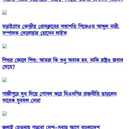
বড়াইগ্রাম কেন্দ্রীয় প্রেসক্লাবের সভাপতি পিকেএম আব্দুল বারী,
সম্পাদক দেলোয়ার হোসেন লাইফ
শিশুর কোলে শিশু: আমরা কি শুধু অবাক হব, নাকি রাষ্ট্রও জবাব
দেবে?
গাজীপুরে দুধ দিয়ে গোসল করে বিএনপির রাজনীতি ছাড়লেন
সাবেক যুবদল নেতা
জুলাই চেতনায় গড়বো দেশ—সবার আগে বাংলাদেশ