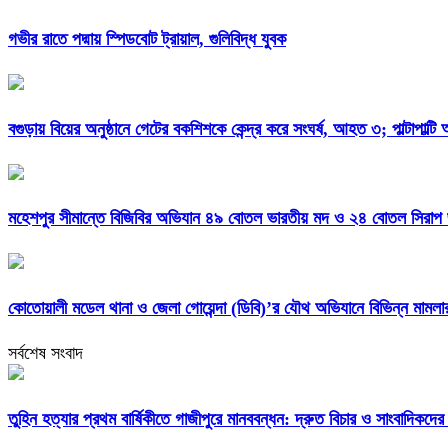
গভীর রাতে পদ্মায় স্পিডবোট ট্রায়াল, গুলিবিদ্ধ যুবক
বগুড়ায় বিয়ের অনুষ্ঠানে গেটের বকশিশকে কেন্দ্র করে সংঘর্ষ, আহত ৩; পাল্টাপাল্ট
মহেশপুর সীমান্তে বিজিবির অভিযান ৪৯ বোতল ভারতীয় মদ ও ২৪ বোতল সিরাপ জব
কোতোয়ালী মডেল থানা ও জেলা গোয়েন্দা (ডিবি)’র যৌথ অভিযানে বিভিন্ন মামল
সর্বশেষ সংবাদ
তুহিন হত্যার প্রথম বার্ষিকীতে গাজীপুরে মানববন্ধন: দ্রুত বিচার ও সাংবাদিকদের 