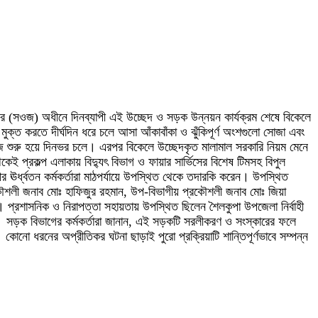
ের (সওজ) অধীনে দিনব্যাপী এই উচ্ছেদ ও সড়ক উন্নয়ন কার্যক্রম শেষে বিকেলে
 মুক্ত করতে দীর্ঘদিন ধরে চলে আসা আঁকাবাঁকা ও ঝুঁকিপূর্ণ অংশগুলো সোজা এবং
াজ শুরু হয়ে দিনভর চলে। এরপর বিকেলে উচ্ছেদকৃত মালামাল সরকারি নিয়ম মেনে
 প্রকল্প এলাকায় বিদ্যুৎ বিভাগ ও ফায়ার সার্ভিসের বিশেষ টিমসহ বিপুল
ঊর্ধ্বতন কর্মকর্তারা মাঠপর্যায়ে উপস্থিত থেকে তদারকি করেন। উপস্থিত
 প্রকৌশলী জনাব মোঃ হাফিজুর রহমান, উপ-বিভাগীয় প্রকৌশলী জনাব মোঃ জিয়া
্রশাসনিক ও নিরাপত্তা সহায়তায় উপস্থিত ছিলেন শৈলকুপা উপজেলা নির্বাহী
তফা। সড়ক বিভাগের কর্মকর্তারা জানান, এই সড়কটি সরলীকরণ ও সংস্কারের ফলে
ো ধরনের অপ্রীতিকর ঘটনা ছাড়াই পুরো প্রক্রিয়াটি শান্তিপূর্ণভাবে সম্পন্ন