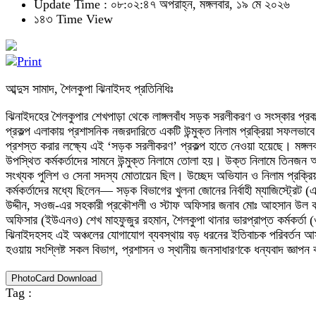
Update Time : ০৮:০২:৪৭ অপরাহ্ন, মঙ্গলবার, ১৯ মে ২০২৬
১৪৩ Time View
আব্দুস সামাদ, শৈলকুপা ঝিনাইদহ প্রতিনিধিঃ
ঝিনাইদহের শৈলকুপার শেখপাড়া থেকে লাঙ্গলবাঁধ সড়ক সরলীকরণ ও সংস্কার প্
প্রকল্প এলাকায় প্রশাসনিক নজরদারিতে একটি উন্মুক্ত নিলাম প্রক্রিয়া সফলভাবে 
প্রশস্ত করার লক্ষ্যে এই ‘সড়ক সরলীকরণ’ প্রকল্প হাতে নেওয়া হয়েছে। মঙ্গল
উপস্থিত কর্মকর্তাদের সামনে উন্মুক্ত নিলামে তোলা হয়। উক্ত নিলামে তিনজন অ
সংখ্যক পুলিশ ও সেনা সদস্য মোতায়েন ছিল। উচ্ছেদ অভিযান ও নিলাম প্রক্রিয়া
কর্মকর্তাদের মধ্যে ছিলেন— সড়ক বিভাগের খুলনা জোনের নির্বাহী ম্যাজিস্ট্রেট 
উদ্দীন, সওজ-এর সহকারী প্রকৌশলী ও স্টাফ অফিসার জনাব মোঃ আহসান উল কবি
অফিসার (ইউএনও) শেখ মাহফুজুর রহমান, শৈলকুপা থানার ভারপ্রাপ্ত কর্মকর্তা (
ঝিনাইদহসহ এই অঞ্চলের যোগাযোগ ব্যবস্থায় বড় ধরনের ইতিবাচক পরিবর্তন আসবে
হওয়ায় সংশ্লিষ্ট সকল বিভাগ, প্রশাসন ও স্থানীয় জনসাধারণকে ধন্যবাদ জ্ঞাপন ক
PhotoCard Download
Tag :