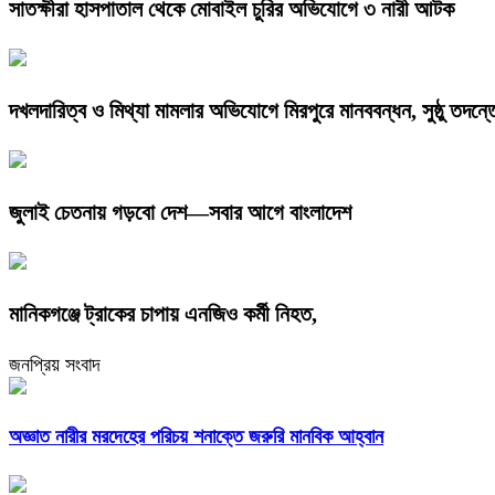
সাতক্ষীরা হাসপাতাল থেকে মোবাইল চুরির অভিযোগে ৩ নারী আটক
দখলদারিত্ব ও মিথ্যা মামলার অভিযোগে মিরপুরে মানববন্ধন, সুষ্ঠু তদন্ত
জুলাই চেতনায় গড়বো দেশ—সবার আগে বাংলাদেশ
মানিকগঞ্জে ট্রাকের চাপায় এনজিও কর্মী নিহত,
জনপ্রিয় সংবাদ
অজ্ঞাত নারীর মরদেহের পরিচয় শনাক্তে জরুরি মানবিক আহ্বান