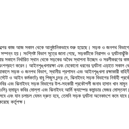
রকল্পের কাজ আজ সকাল থেকে আনুষ্ঠানিকভাবে শুরু হয়েছে। সড়ক ও জনপথ বিভাগ
সম্পন্ন হয়। সংশ্লিষ্ট বিভাগ সূত্রে জানা গেছে, সড়কটিকে নিরাপদ ও দুর্ঘটনাঝুঁকি
বার সকালে নির্ধারিত স্থান থেকে সড়কের অবৈধ স্থাপনা উচ্ছেদ ও সরলীকরণের ক
ংশগ্রহণ করেন। আইনশৃঙ্খলারক্ষা এবং যেকোনো ধরনের দুর্ঘটনা এড়াতে সকাল থেকেই
কালে সড়ক ও জনপথ বিভাগ, স্থানীয় প্রশাসন এবং আইনশৃঙ্খলা রক্ষাকারী বাহিনীর 
(এস্টেট ও আইন কর্মকর্তা) বাবু পিজুস চন্দ্র দে, ঝিনাইদহ সড়ক বিভাগের নির্বাহী
র এবং ঝিনাইদহ সড়ক বিভাগের উপ-সহকারী প্রকৌশলী জনাব হাসান খান মামুন। প
ওসি) হুমায়ূন কবির মোল্লা এবং ঝিনাইদহ আর্মি ক্যাম্পের কমান্ডার মেজর মোস্
 এবং যান চলাচল যেমন দ্রুত হবে, তেমনি সড়ক দুর্ঘটনা অনেকাংশে কমে যাবে। কোন
রেছে কর্তৃপক্ষ।