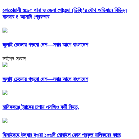
কোতোয়ালী মডেল থানা ও জেলা গোয়েন্দা (ডিবি)’র যৌথ অভিযানে বিভিন্ন
মামলার ৪ আসামি গ্রেফতার
জুলাই চেতনায় গড়বো দেশ—সবার আগে বাংলাদেশ
সর্বশেষ সংবাদ
জুলাই চেতনায় গড়বো দেশ—সবার আগে বাংলাদেশ
মানিকগঞ্জে ট্রাকের চাপায় এনজিও কর্মী নিহত,
ঝিনাইদহে উদ্ধার হওয়া ১০৬টি মোবাইল ফোন প্রকৃত মালিকদের কাছে