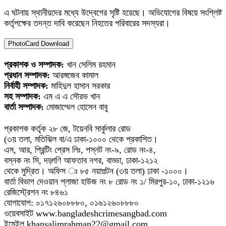
এ ঘটনায় স্থানীয়দের মধ্যে উদ্বেগের সৃষ্টি হয়েছে। অভিযোগের বিষয়ে সংশ্লিষ্ট
কর্তৃপক্ষের তদন্ত দাবি করেছেন নিহতের পরিবারের সদস্যরা।
PhotoCard Download
প্রকাশক ও সম্পাদক:
খান সেলিম রহমান
প্রধান সম্পাদক:
আরঙ্গজেব কামাল
নির্বাহী সম্পাদক:
মাহিদুল হাসান সরকার
সহ সম্পাদক:
এম এ এ সৌরভ খান
বার্তা সম্পাদক:
মোজাম্মেল হোসেন বাবু
প্রকাশক কর্তৃক ২৮ জে, টয়েনবি সার্কুলার রোড
(৩য় তলা, মতিঝিল বা/এ ঢাকা-১০০০ থেকে প্রকাশিত।
এস, আর, প্রিন্টিং প্রেস লিঃ, পস্নট নং-৯, রোড নং-৪,
বস্নক নং সি, দড়্গণি আফতাব নগর, বাড্ডা, ঢাকা-১২১২
থেকে মুদ্রিত। অফিস ঃ ৮৫ নয়াপল্টন (৩য় তলা) ঢাকা -১০০০।
বার্তা বিভাগ দেওয়ান প্লাজা হাউজ নং ৮ রোড নং ১/ মিরপুর-১০, ঢাকা-১২১৬
রেজিস্ট্রেশন নং ৮৪৬১
যোগাযোগ: ০১৭১২৬০৮৮৮০, ০১৬১২৬০৮৮৮০
ওয়েবসাইট www.bangladeshcrimesangbad.com
ইমেইল khansalimrahman22@gmail.com