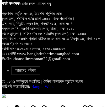
বার্তা সম্পাদক:
মোজাম্মেল হোসেন বাবু
প্রকাশক কর্তৃক ২৮ জে, টয়েনবি সার্কুলার রোড
(৩য় তলা, মতিঝিল বা/এ ঢাকা-১০০০ থেকে প্রকাশিত।
এস, আর, প্রিন্টিং প্রেস লিঃ, পস্নট নং-৯, রোড নং-৪,
বস্নক নং সি, দড়্গণি আফতাব নগর, বাড্ডা, ঢাকা-১২১২
থেকে মুদ্রিত। অফিস ঃ ৮৫ নয়াপল্টন (৩য় তলা) ঢাকা -১০০০।
বার্তা বিভাগ দেওয়ান প্লাজা হাউজ নং ৮ রোড নং ১/ মিরপুর-১০, ঢাকা-১২১৬
রেজিস্ট্রেশন নং ৮৪৬১
যোগাযোগ: ০১৭১২৬০৮৮৮০, ০১৬১২৬০৮৮৮০
ওয়েবসাইট www.bangladeshcrimesangbad.com
ইমেইল khansalimrahman22@gmail.com
আমাদের পরিবার
© ২০২৬ সর্বস্বত্ব সংরক্ষিত | দৈনিক বাংলাদেশ ক্রাইম সংবাদ
কারিগরি সহযোগিতায়:
Bangla Webs