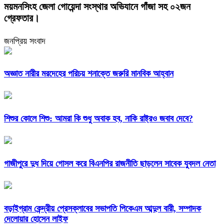
ময়মনসিংহ জেলা গোয়েন্দা সংস্থার অভিযানে গাঁজা সহ ০২জন
গ্রেফতার।
জনপ্রিয় সংবাদ
অজ্ঞাত নারীর মরদেহের পরিচয় শনাক্তে জরুরি মানবিক আহ্বান
শিশুর কোলে শিশু: আমরা কি শুধু অবাক হব, নাকি রাষ্ট্রও জবাব দেবে?
গাজীপুরে দুধ দিয়ে গোসল করে বিএনপির রাজনীতি ছাড়লেন সাবেক যুবদল নেতা
বড়াইগ্রাম কেন্দ্রীয় প্রেসক্লাবের সভাপতি পিকেএম আব্দুল বারী, সম্পাদক
দেলোয়ার হোসেন লাইফ