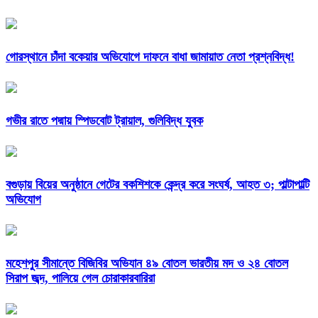
গোরস্থানে চাঁদা বকেয়ার অভিযোগে দাফনে বাধা জামায়াত নেতা প্রশ্নবিদ্ধ!
গভীর রাতে পদ্মায় স্পিডবোট ট্রায়াল, গুলিবিদ্ধ যুবক
বগুড়ায় বিয়ের অনুষ্ঠানে গেটের বকশিশকে কেন্দ্র করে সংঘর্ষ, আহত ৩; পাল্টাপাল্টি
অভিযোগ
মহেশপুর সীমান্তে বিজিবির অভিযান ৪৯ বোতল ভারতীয় মদ ও ২৪ বোতল
সিরাপ জব্দ, পালিয়ে গেল চোরাকারবারিরা