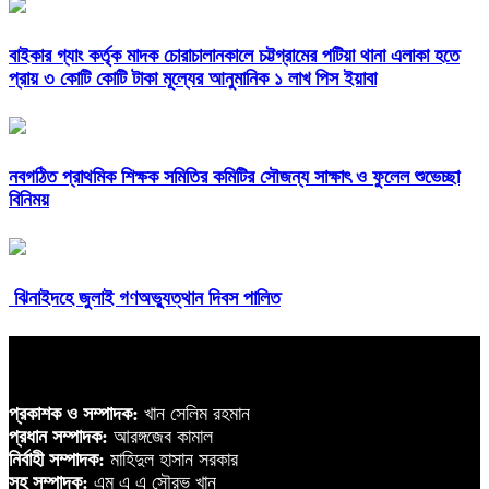
বাইকার গ্যাং কর্তৃক মাদক চোরাচালানকালে চট্টগ্রামের পটিয়া থানা এলাকা হতে
প্রায় ৩ কোটি কোটি টাকা মূল্যের আনুমানিক ১ লাখ পিস ইয়াবা
নবগঠিত প্রাথমিক শিক্ষক সমিতির কমিটির সৌজন্য সাক্ষাৎ ও ফুলেল শুভেচ্ছা
বিনিময়
ঝিনাইদহে জুলাই গণঅভ্যুত্থান দিবস পালিত
প্রকাশক ও সম্পাদক:
খান সেলিম রহমান
প্রধান সম্পাদক:
আরঙ্গজেব কামাল
নির্বাহী সম্পাদক:
মাহিদুল হাসান সরকার
সহ সম্পাদক:
এম এ এ সৌরভ খান