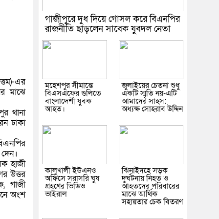
গাজীপুরে দুধ দিয়ে গোসল করে বিএনপির
রাজনীতি ছাড়লেন সাবেক যুবদল নেতা
ত্তম)-এর
মহেশপুর সীমান্তে
জুলাইয়ের চেতনা শুধু
ের মাঝে
বিএসএফের গুলিতে
একটি স্মৃতি নয়-এটি
বাংলাদেশী যুবক
আমাদের সাহস:
আহত।
অধ্যক্ষ সোহরাব উদ্দিন
পুর থানা
েন ঢাকা
 বিএনপির
ে দেন।
য়ক হাজী
কালুখালী ইউএনও
ঝিনাইদহে সড়ক
গর উত্তর
অফিসে সরাসরি ঘুষ
দুর্ঘটনায় নিহত ও
ক, গাজী
গ্রহণের ভিডিও
আহতদের পরিবারের
ভাইরাল
মাঝে আর্থিক
ানে অংশ
সহায়তার চেক বিতরণ