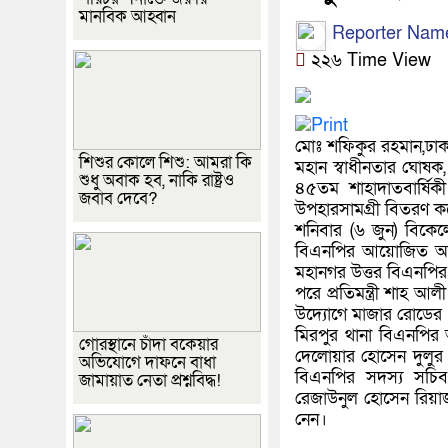
মানবিক আহ্বান
Reporter Nam
২২৬ Time View
মোঃ শফিকুর রহমান,ঢাকা
শিশুর কোলে শিশু: আমরা কি
মহান স্বাধীনতার ঘোষক, 
শুধু অবাক হব, নাকি রাষ্ট্রও
৪৫তম শাহাদাতবার্ষিকী
জবাব দেবে?
উপহারসামগ্রী বিতরণ 
শনিবার (৬ জুন) বিকেল
বিএনপির আয়োজিত অনুষ
মহানগর উত্তর বিএনপির আ
পরে প্রতিমন্ত্রী শাহ আ
উদ্যোগে মাজার রোডের ধ
মিরপুর থানা বিএনপির 
গোরস্থানে চাঁদা বকেয়ার
দেলোয়ার হোসেন দুলুর স
অভিযোগে দাফনে বাধা
বিএনপির সদস্য সচিব 
জামায়াত নেতা প্রশ্নবিদ্ধ!
রেজাউনুল হোসেন রিয়া
নেন।