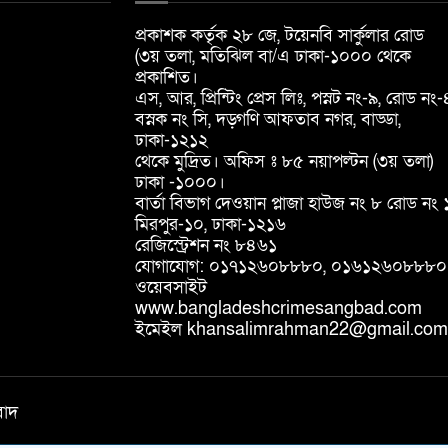
প্রকাশক কর্তৃক ২৮ জে, টয়েনবি সার্কুলার রোড
(৩য় তলা, মতিঝিল বা/এ ঢাকা-১০০০ থেকে
প্রকাশিত।
এস, আর, প্রিন্টিং প্রেস লিঃ, পস্নট নং-৯, রোড নং-
বস্নক নং সি, দড়্গণি আফতাব নগর, বাড্ডা,
ঢাকা-১২১২
থেকে মুদ্রিত। অফিস ঃ ৮৫ নয়াপল্টন (৩য় তলা)
ঢাকা -১০০০।
বার্তা বিভাগ দেওয়ান প্লাজা হাউজ নং ৮ রোড নং 
মিরপুর-১০, ঢাকা-১২১৬
রেজিস্ট্রেশন নং ৮৪৬১
যোগাযোগ: ০১৭১২৬০৮৮৮০, ০১৬১২৬০৮৮৮০
ওয়েবসাইট
www.bangladeshcrimesangbad.com
ইমেইল khansalimrahman22@gmail.com
বাদ