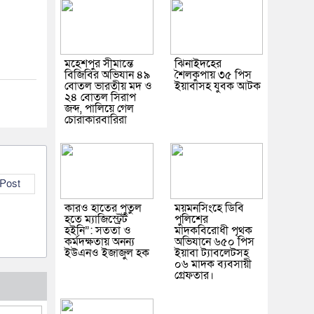
মহেশপুর সীমান্তে
ঝিনাইদহের
বিজিবির অভিযান ৪৯
শৈলকুপায় ৩৫ পিস
বোতল ভারতীয় মদ ও
ইয়াবাসহ যুবক আটক
২৪ বোতল সিরাপ
জব্দ, পালিয়ে গেল
চোরাকারবারিরা
 Post
কারও হাতের পুতুল
ময়মনসিংহে ডিবি
হতে ম্যাজিস্ট্রেট
পুলিশের
হইনি”: সততা ও
মাদকবিরোধী পৃথক
কর্মদক্ষতায় অনন্য
অভিযানে ৬৫০ পিস
ইউএনও ইজাজুল হক
ইয়াবা ট্যাবলেটসহ
০৬ মাদক ব্যবসায়ী
গ্রেফতার।