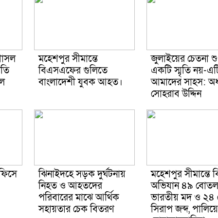
গোসল
মহেশপুর সীমান্তে
জুলাইয়ের চেতনা শু
ীতি
বিএসএফের গুলিতে
একটি স্মৃতি নয়-এট
দল
বাংলাদেশী যুবক আহত।
আমাদের সাহস: অধ্
সোহরাব উদ্দিন
ফিসে
ঝিনাইদহে সড়ক দুর্ঘটনায়
মহেশপুর সীমান্তে 
নিহত ও আহতদের
অভিযান ৪৯ বোত
পরিবারের মাঝে আর্থিক
ভারতীয় মদ ও ২৪
সহায়তার চেক বিতরণ
সিরাপ জব্দ, পালিয়