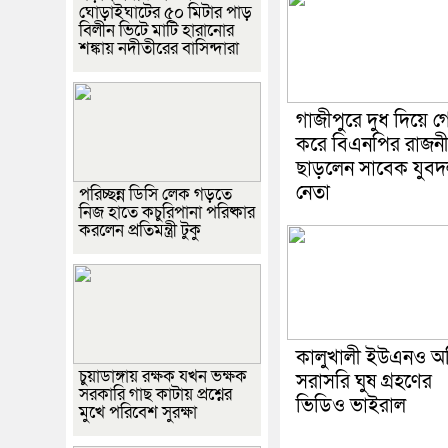
ঘোড়াইঘাটের ৫০ মিটার পাড়
বিলীন ভিটে মাটি হারানোর
শঙ্কায় নদীতীরের বাসিন্দারা
গাজীপুরে দুধ দিয়ে 
করে বিএনপির রাজন
ছাড়লেন সাবেক যুব
নেতা
পরিচ্ছন্ন ডিসি লেক গড়তে
নিজ হাতে কচুরিপানা পরিষ্কার
করলেন প্রতিমন্ত্রী টুকু
কালুখালী ইউএনও অ
চুয়াডাঙ্গায় রক্ষক যখন ভক্ষক
সরাসরি ঘুষ গ্রহণের
সরকারি গাছ কাটায় প্রশ্নের
ভিডিও ভাইরাল
মুখে পরিবেশ সুরক্ষা