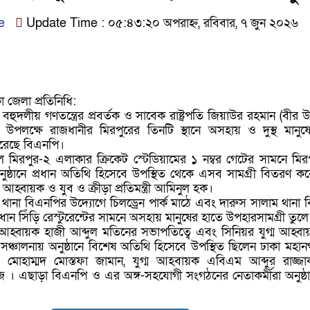
e
Update Time : ০৫:৪৩:২০ অপরাহ্ন, রবিবার, ৭ জুন ২০২৬
 জেলা প্রতিনিধি:
বহুদলীয় গণতন্ত্রের প্রবর্তক ও সাবেক রাষ্ট্রপতি জিয়াউর রহমান (বীর উ
 উপলক্ষে রাজধানীর মিরপুরের তিনটি স্থানে অসহায় ও দুস্থ মানুষ
করেছে বিএনপি।
ে মিরপুর-২ এলাকার ক্রিকেট স্টেডিয়ামের ১ নম্বর গেটের সামনে মির
্ঠানে প্রধান অতিথি হিসেবে উপস্থিত থেকে এসব সামগ্রী বিতরণ কর
হ্বায়ক ও যুব ও ক্রীড়া প্রতিমন্ত্রী আমিনুল হক।
লী থানা বিএনপির উদ্যোগে চিলড্রেন পার্ক মাঠে এবং দারুস সালাম থানা
ান সিঁড়ি রেস্টুরেন্টের সামনে অসহায় মানুষের হাতে উপহারসামগ্রী তুল
আহ্বায়ক হাজী আব্দুল মতিনের সভাপতিত্বে এবং সিনিয়র যুগ্ম আহ্বা
ঞ্চালনায় অনুষ্ঠানে বিশেষ অতিথি হিসেবে উপস্থিত ছিলেন ঢাকা মহান
মোহাম্মদ মোস্তফা জামান, যুগ্ম আহবায়ক এবিএম আব্দুর রাজ্জা
জ । এছাড়া বিএনপি ও এর অঙ্গ-সহযোগী সংগঠনের নেতাকর্মীরা অনুষ্ঠ