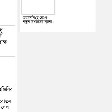
ময়মনসিংহ রেঞ্জে
নতুন অধ্যায়ের সূচনা।
ধু
ি
যক্ষ
বিজিবির
ল
 বোতল
ে গেল