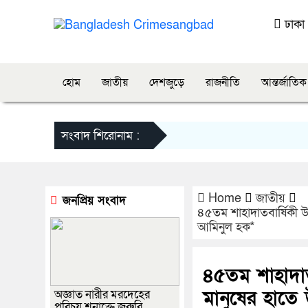
ঢাক
হোম
জাতীয়
দেশজুড়ে
রাজনীতি
আন্তর্জাতিক
সংবাদ শিরোনাম :
Home
জাতীয়
জনপ্রিয় সংবাদ
৪৫তম শাহাদাতবার্ষিকী উপ
আমিনুল হক*
৪৫তম শাহাদাত
মানুষের হাতে উ
অজ্ঞাত নারীর মরদেহের
পরিচয় শনাক্তে জরুরি