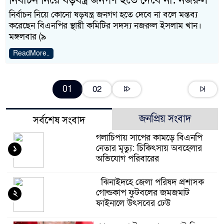
নির্বাচন নিয়ে ষড়যন্ত্র জনগণ হতে দেবে না: নজরুল
নির্বাচন নিয়ে কোনো ষড়যন্ত্র জনগণ হতে দেবে না বলে মন্তব্য
করেছেন বিএনপির স্থায়ী কমিটির সদস্য নজরুল ইসলাম খান।
মঙ্গলবার (৯
ReadMore..
01
02
জনপ্রিয় সংবাদ
সর্বশেষ সংবাদ
গলাচিপায় সাপের কামড়ে বিএনপি
নেতার মৃত্যু: চিকিৎসায় অবহেলার
১
অভিযোগ পরিবারের
ঝিনাইদহে জেলা পরিষদ প্রশাসক
গোল্ডকাপ ফুটবলের জমজমাট
২
ফাইনালে উৎসবের ঢেউ