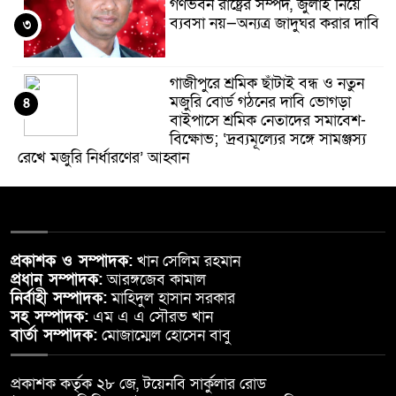
গণভবন রাষ্ট্রের সম্পদ, জুলাই নিয়ে
ব্যবসা নয়—অন্যত্র জাদুঘর করার দাবি
৩
গাজীপুরে শ্রমিক ছাঁটাই বন্ধ ও নতুন
মজুরি বোর্ড গঠনের দাবি ভোগড়া
৪
বাইপাসে শ্রমিক নেতাদের সমাবেশ-
বিক্ষোভ; ‘দ্রব্যমূল্যের সঙ্গে সামঞ্জস্য
রেখে মজুরি নির্ধারণের’ আহ্বান
তাবলীগ জামাতের ভোলা জেলার
ওলামা সম্মেলন অনুষ্ঠিত
৫
প্রকাশক ও সম্পাদক:
খান সেলিম রহমান
লালমোহন উপজেলা মডেল মসজিদের
প্রধান সম্পাদক:
আরঙ্গজেব কামাল
সাবেক খাদেম সুমনের স্ত্রীর ইন্তেকাল।
৬
নির্বাহী সম্পাদক:
মাহিদুল হাসান সরকার
সহ সম্পাদক:
এম এ এ সৌরভ খান
বার্তা সম্পাদক:
মোজাম্মেল হোসেন বাবু
তুহিন হত্যার প্রথম বার্ষিকীতে
গাজীপুরে মানববন্ধন: দ্রুত বিচার ও
৭
প্রকাশক কর্তৃক ২৮ জে, টয়েনবি সার্কুলার রোড
সাংবাদিকদের নিরাপত্তা নিশ্চিতের দাবি