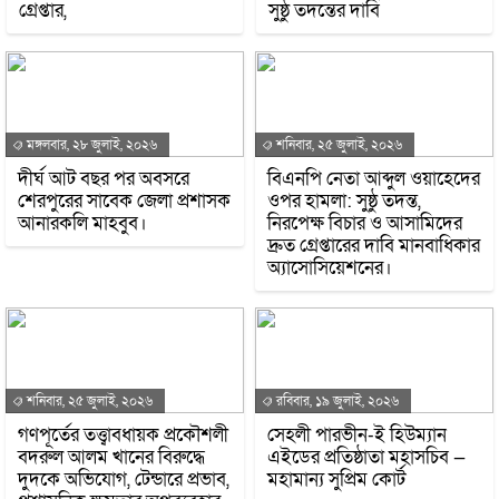
গ্রেপ্তার,
সুষ্ঠু তদন্তের দাবি
মঙ্গলবার, ২৮ জুলাই, ২০২৬
শনিবার, ২৫ জুলাই, ২০২৬
দীর্ঘ আট বছর পর অবসরে
বিএনপি নেতা আব্দুল ওয়াহেদের
শেরপুরের সাবেক জেলা প্রশাসক
ওপর হামলা: সুষ্ঠু তদন্ত,
আনারকলি মাহবুব।
নিরপেক্ষ বিচার ও আসামিদের
দ্রুত গ্রেপ্তারের দাবি মানবাধিকার
অ্যাসোসিয়েশনের।
শনিবার, ২৫ জুলাই, ২০২৬
রবিবার, ১৯ জুলাই, ২০২৬
গণপূর্তের তত্ত্বাবধায়ক প্রকৌশলী
সেহলী পারভীন-ই হিউম্যান
বদরুল আলম খানের বিরুদ্ধে
এইডের প্রতিষ্ঠাতা মহাসচিব —
দুদকে অভিযোগ, টেন্ডারে প্রভাব,
মহামান্য সুপ্রিম কোর্ট