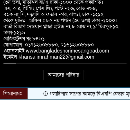
(৩য় তলা, মতিঝিল বা/এ ঢাকা-১০০০ থেকে প্রকাশিত।
এস, আর, প্রিন্টিং প্রেস লিঃ, পস্নট নং-৯, রোড নং-৪,
অপহরণ ও প্রতারণার ৭ মামলার
বস্নক নং সি, দড়্গণি আফতাব নগর, বাড্ডা, ঢাকা-১২১২
ওয়ারেন্টভুক্ত আসামি ঝিনাইদহে
৮
থেকে মুদ্রিত। অফিস ঃ ৮৫ নয়াপল্টন (৩য় তলা) ঢাকা -১০০০।
গ্রেপ্তার,
বার্তা বিভাগ দেওয়ান প্লাজা হাউজ নং ৮ রোড নং ১/ মিরপুর-১০,
ঢাকা-১২১৬
সাতক্ষীরা হাসপাতাল থেকে মোবাইল
রেজিস্ট্রেশন নং ৮৪৬১
চুরির অভিযোগে ৩ নারী আটক
৯
যোগাযোগ: ০১৭১২৬০৮৮৮০, ০১৬১২৬০৮৮৮০
ওয়েবসাইট www.bangladeshcrimesangbad.com
ইমেইল khansalimrahman22@gmail.com
দখলদারিত্ব ও মিথ্যা মামলার
অভিযোগে মিরপুরে মানববন্ধন, সুষ্ঠু
১০
আমাদের পরিবার
তদন্তের দাবি
শিরোনামঃ
গলাচিপায় সাপের কামড়ে বিএনপি নেতার মৃত্
© ২০২৬ সর্বস্বত্ব সংরক্ষিত | দৈনিক বাংলাদেশ ক্রাইম সংবাদ
কারিগরি সহযোগিতায়:
Bangla Webs