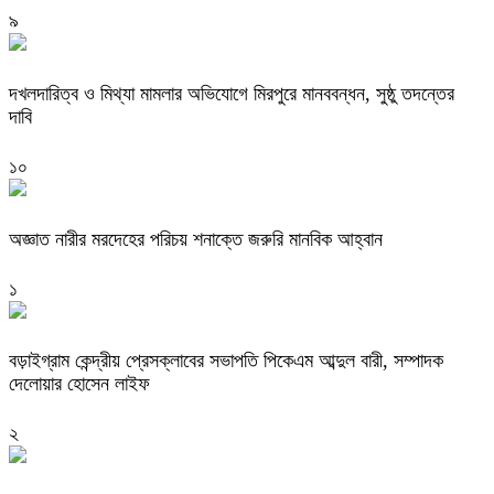
৯
দখলদারিত্ব ও মিথ্যা মামলার অভিযোগে মিরপুরে মানববন্ধন, সুষ্ঠু তদন্তের
দাবি
১০
অজ্ঞাত নারীর মরদেহের পরিচয় শনাক্তে জরুরি মানবিক আহ্বান
১
বড়াইগ্রাম কেন্দ্রীয় প্রেসক্লাবের সভাপতি পিকেএম আব্দুল বারী, সম্পাদক
দেলোয়ার হোসেন লাইফ
২