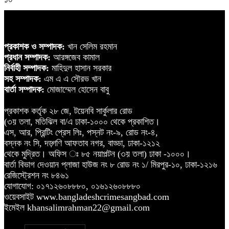
প্রকাশক ও সম্পাদক:
খান সেলিম রহমান
প্রধান সম্পাদক:
আরঙ্গজেব কামাল
নির্বাহী সম্পাদক:
মাহিদুল হাসান সরকার
সহ সম্পাদক:
এম এ এ সৌরভ খান
বার্তা সম্পাদক:
মোজাম্মেল হোসেন বাবু
প্রকাশক কর্তৃক ২৮ জে, টয়েনবি সার্কুলার রোড
(৩য় তলা, মতিঝিল বা/এ ঢাকা-১০০০ থেকে প্রকাশিত।
এস, আর, প্রিন্টিং প্রেস লিঃ, পস্নট নং-৯, রোড নং-৪,
বস্নক নং সি, দড়্গণি আফতাব নগর, বাড্ডা, ঢাকা-১২১২
থেকে মুদ্রিত। অফিস ঃ ৮৫ নয়াপল্টন (৩য় তলা) ঢাকা -১০০০।
বার্তা বিভাগ দেওয়ান প্লাজা হাউজ নং ৮ রোড নং ১/ মিরপুর-১০, ঢাকা-১২১৬
রেজিস্ট্রেশন নং ৮৪৬১
যোগাযোগ: ০১৭১২৬০৮৮৮০, ০১৬১২৬০৮৮৮০
ওয়েবসাইট www.bangladeshcrimesangbad.com
ইমেইল khansalimrahman22@gmail.com