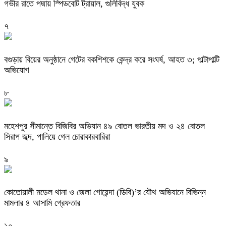
গভীর রাতে পদ্মায় স্পিডবোট ট্রায়াল, গুলিবিদ্ধ যুবক
৭
বগুড়ায় বিয়ের অনুষ্ঠানে গেটের বকশিশকে কেন্দ্র করে সংঘর্ষ, আহত ৩; পাল্টাপাল্টি
অভিযোগ
৮
মহেশপুর সীমান্তে বিজিবির অভিযান ৪৯ বোতল ভারতীয় মদ ও ২৪ বোতল
সিরাপ জব্দ, পালিয়ে গেল চোরাকারবারিরা
৯
কোতোয়ালী মডেল থানা ও জেলা গোয়েন্দা (ডিবি)’র যৌথ অভিযানে বিভিন্ন
মামলার ৪ আসামি গ্রেফতার
১০