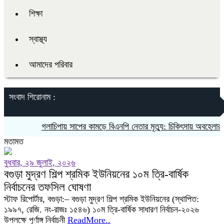
শিক্ষা
স্বাস্থ্য
আমাদের পরিবার
সংবাদ শিরোনাম :
গলাচিপায় সাপের কামড়ে বিএনপি নেতার মৃত্যু: চিকিৎসায় অবহেলার অভ
মতামত
বুধবার, ২৯ জুলাই, ২০২৬
বগুড়া মুদ্রণ শিল্প শ্রমিক ইউনিয়নের ১০ম ত্রি-বার্ষিক
নির্বাচনের তফসিল ঘোষণা
স্টাফ রিপোর্টার, বগুড়া:– বগুড়া মুদ্রণ শিল্প শ্রমিক ইউনিয়নের (স্থাপিত:
১৯৯৭, রেজি. নং-রাজঃ ১৫৪৬) ১০ম ত্রি-বার্ষিক সাধারণ নির্বাচন-২০২৬
উপলক্ষে পূর্ণাঙ্গ নির্বাচনী
ReadMore..