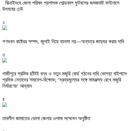
ঝিনাইদহে জেলা পরিষদ প্রশাসক গোল্ডকাপ ফুটবলের জমজমাট ফাইনালে
উৎসবের ঢেউ
২
গণভবন রাষ্ট্রের সম্পদ, জুলাই নিয়ে ব্যবসা নয়—অন্যত্র জাদুঘর করার দাবি
৩
গাজীপুরে শ্রমিক ছাঁটাই বন্ধ ও নতুন মজুরি বোর্ড গঠনের দাবি ভোগড়া বাইপাসে
শ্রমিক নেতাদের সমাবেশ-বিক্ষোভ; ‘দ্রব্যমূল্যের সঙ্গে সামঞ্জস্য রেখে মজুরি
নির্ধারণের’ আহ্বান
৪
তাবলীগ জামাতের ভোলা জেলার ওলামা সম্মেলন অনুষ্ঠিত