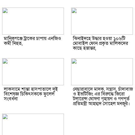
মানিকগঞ্জে ট্রাকের চাপায় এনজিও
ঝিনাইদহে উদ্ধার হওয়া ১০৬টি
কর্মী নিহত,
মোবাইল ফোন প্রকৃত মালিকদের
কাছে হস্তান্তর,
লাকসামে শান্তা হাসপাতালে দুই
নেছারাবাদে মাদক, সন্ত্রাস, চাঁদাবাজ
বিশেষজ্ঞ চিকিৎসককে ফুলেল
ও ইভটিজিং এর বিরুদ্ধে জিরো
সংবর্ধনা
টলারেন্স ঘোষণা গৃহায়ণ ও গণপূর্ত
প্রতিমন্ত্রী আহম্মদ সোহেল মনজুর।