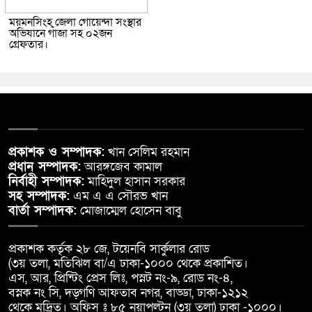
ময়মনসিংহ জেলা গোয়েন্দা সংস্থার
অভিযানে গাঁজা সহ ০২জন
গ্রেফতার।
প্রকাশক ও সম্পাদক:
খান সেলিম রহমান
প্রধান সম্পাদক:
আরঙ্গজেব কামাল
নির্বাহী সম্পাদক:
মাহিদুল হাসান সরকার
সহ সম্পাদক:
এম এ এ সৌরভ খান
বার্তা সম্পাদক:
মোজাম্মেল হোসেন বাবু
প্রকাশক কর্তৃক ২৮ জে, টয়েনবি সার্কুলার রোড
(৩য় তলা, মতিঝিল বা/এ ঢাকা-১০০০ থেকে প্রকাশিত।
এস, আর, প্রিন্টিং প্রেস লিঃ, পস্নট নং-৯, রোড নং-৪,
বস্নক নং সি, দড়্গণি আফতাব নগর, বাড্ডা, ঢাকা-১২১২
থেকে মুদ্রিত। অফিস ঃ ৮৫ নয়াপল্টন (৩য় তলা) ঢাকা -১০০০।