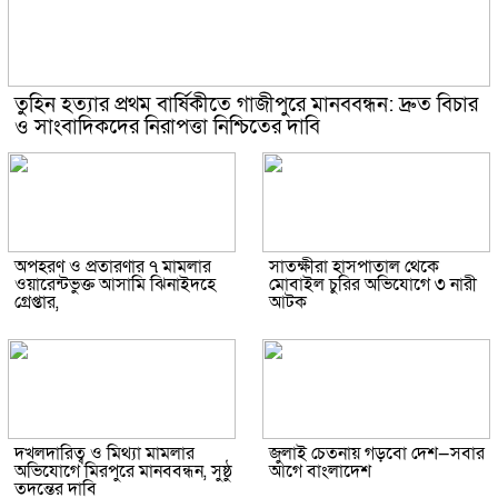
তুহিন হত্যার প্রথম বার্ষিকীতে গাজীপুরে মানববন্ধন: দ্রুত বিচার
ও সাংবাদিকদের নিরাপত্তা নিশ্চিতের দাবি
অপহরণ ও প্রতারণার ৭ মামলার
সাতক্ষীরা হাসপাতাল থেকে
ওয়ারেন্টভুক্ত আসামি ঝিনাইদহে
মোবাইল চুরির অভিযোগে ৩ নারী
গ্রেপ্তার,
আটক
দখলদারিত্ব ও মিথ্যা মামলার
জুলাই চেতনায় গড়বো দেশ—সবার
অভিযোগে মিরপুরে মানববন্ধন, সুষ্ঠু
আগে বাংলাদেশ
তদন্তের দাবি