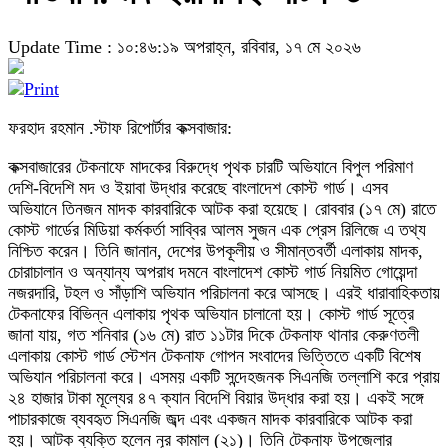
Update Time : ১০:৪৬:১৯ অপরাহ্ন, রবিবার, ১৭ মে ২০২৬
ফরহাদ রহমান .স্টাফ রিপোর্টার কক্সবাজার:
কক্সবাজারের টেকনাফে মাদকের বিরুদ্ধে পৃথক চারটি অভিযানে বিপুল পরিমাণ
দেশি-বিদেশি মদ ও ইয়াবা উদ্ধার করেছে বাংলাদেশ কোস্ট গার্ড। এসব
অভিযানে তিনজন মাদক কারবারিকে আটক করা হয়েছে। রোববার (১৭ মে) রাতে
কোস্ট গার্ডের মিডিয়া কর্মকর্তা সাব্বির আলম সুজন এক প্রেস রিলিজে এ তথ্য
নিশ্চিত করেন। তিনি জানান, দেশের উপকূলীয় ও সীমান্তবর্তী এলাকায় মাদক,
চোরাচালান ও অন্যান্য অপরাধ দমনে বাংলাদেশ কোস্ট গার্ড নিয়মিত গোয়েন্দা
নজরদারি, টহল ও সাঁড়াশি অভিযান পরিচালনা করে আসছে। এরই ধারাবাহিকতায়
টেকনাফের বিভিন্ন এলাকায় পৃথক অভিযান চালানো হয়। কোস্ট গার্ড সূত্রে
জানা যায়, গত শনিবার (১৬ মে) রাত ১১টার দিকে টেকনাফ থানার কেরুণতলী
এলাকায় কোস্ট গার্ড স্টেশন টেকনাফ গোপন সংবাদের ভিত্তিতে একটি বিশেষ
অভিযান পরিচালনা করে। এসময় একটি সন্দেহজনক সিএনজি তল্লাশি করে প্রায়
২৪ হাজার টাকা মূল্যের ৪৭ ক্যান বিদেশি বিয়ার উদ্ধার করা হয়। একই সঙ্গে
পাচারকাজে ব্যবহৃত সিএনজি জব্দ এবং একজন মাদক কারবারিকে আটক করা
হয়। আটক ব্যক্তি হলেন নূর কামাল (২১)। তিনি টেকনাফ উপজেলার