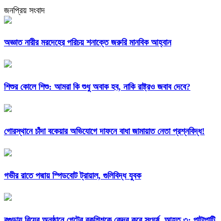
জনপ্রিয় সংবাদ
অজ্ঞাত নারীর মরদেহের পরিচয় শনাক্তে জরুরি মানবিক আহ্বান
শিশুর কোলে শিশু: আমরা কি শুধু অবাক হব, নাকি রাষ্ট্রও জবাব দেবে?
গোরস্থানে চাঁদা বকেয়ার অভিযোগে দাফনে বাধা জামায়াত নেতা প্রশ্নবিদ্ধ!
গভীর রাতে পদ্মায় স্পিডবোট ট্রায়াল, গুলিবিদ্ধ যুবক
বগুড়ায় বিয়ের অনুষ্ঠানে গেটের বকশিশকে কেন্দ্র করে সংঘর্ষ, আহত ৩; পাল্টাপাল্টি