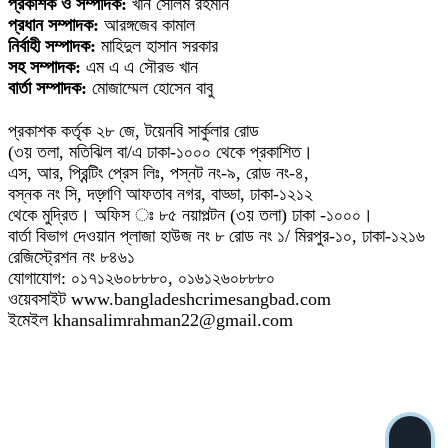
প্রকাশক ও সম্পাদক:
খান সেলিম রহমান
প্রধান সম্পাদক:
আরঙ্গজেব কামাল
নির্বাহী সম্পাদক:
মাহিদুল হাসান সরকার
সহ সম্পাদক:
এম এ এ সৌরভ খান
বার্তা সম্পাদক:
মোজাম্মেল হোসেন বাবু
প্রকাশক কর্তৃক ২৮ জে, টয়েনবি সার্কুলার রোড
(৩য় তলা, মতিঝিল বা/এ ঢাকা-১০০০ থেকে প্রকাশিত।
এস, আর, প্রিন্টিং প্রেস লিঃ, পস্নট নং-৯, রোড নং-৪,
বস্নক নং সি, দড়্গণি আফতাব নগর, বাড্ডা, ঢাকা-১২১২
থেকে মুদ্রিত। অফিস ঃ ৮৫ নয়াপল্টন (৩য় তলা) ঢাকা -১০০০।
বার্তা বিভাগ দেওয়ান প্লাজা হাউজ নং ৮ রোড নং ১/ মিরপুর-১০, ঢাকা-১২১৬
রেজিস্ট্রেশন নং ৮৪৬১
যোগাযোগ: ০১৭১২৬০৮৮৮০, ০১৬১২৬০৮৮৮০
ওয়েবসাইট www.bangladeshcrimesangbad.com
ইমেইল khansalimrahman22@gmail.com