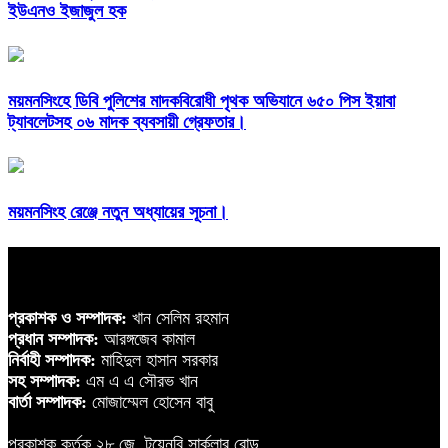
ইউএনও ইজাজুল হক
ময়মনসিংহে ডিবি পুলিশের মাদকবিরোধী পৃথক অভিযানে ৬৫০ পিস ইয়াবা
ট্যাবলেটসহ ০৬ মাদক ব্যবসায়ী গ্রেফতার।
ময়মনসিংহ রেঞ্জে নতুন অধ্যায়ের সূচনা।
প্রকাশক ও সম্পাদক:
খান সেলিম রহমান
প্রধান সম্পাদক:
আরঙ্গজেব কামাল
নির্বাহী সম্পাদক:
মাহিদুল হাসান সরকার
সহ সম্পাদক:
এম এ এ সৌরভ খান
বার্তা সম্পাদক:
মোজাম্মেল হোসেন বাবু
প্রকাশক কর্তৃক ২৮ জে, টয়েনবি সার্কুলার রোড