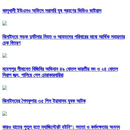
কালুখালী ইউএনও অফিসে সরাসরি ঘুষ গ্রহণের ভিডিও ভাইরাল
ঝিনাইদহে সড়ক দুর্ঘটনায় নিহত ও আহতদের পরিবারের মাঝে আর্থিক সহায়তার
চেক বিতরণ
মহেশপুর সীমান্তে বিজিবির অভিযান ৪৯ বোতল ভারতীয় মদ ও ২৪ বোতল
সিরাপ জব্দ, পালিয়ে গেল চোরাকারবারিরা
ঝিনাইদহের শৈলকুপায় ৩৫ পিস ইয়াবাসহ যুবক আটক
কারও হাতের পুতুল হতে ম্যাজিস্ট্রেট হইনি”: সততা ও কর্মদক্ষতায় অনন্য