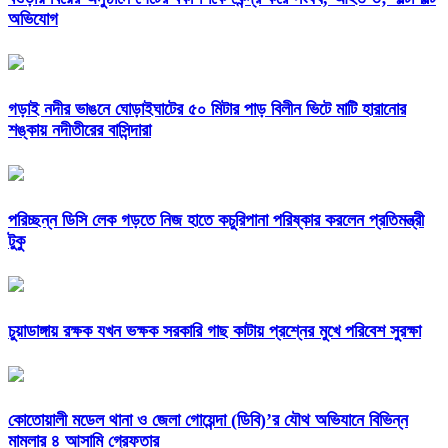
অভিযোগ
গড়াই নদীর ভাঙনে ঘোড়াইঘাটের ৫০ মিটার পাড় বিলীন ভিটে মাটি হারানোর
শঙ্কায় নদীতীরের বাসিন্দারা
পরিচ্ছন্ন ডিসি লেক গড়তে নিজ হাতে কচুরিপানা পরিষ্কার করলেন প্রতিমন্ত্রী
টুকু
চুয়াডাঙ্গায় রক্ষক যখন ভক্ষক সরকারি গাছ কাটায় প্রশ্নের মুখে পরিবেশ সুরক্ষা
কোতোয়ালী মডেল থানা ও জেলা গোয়েন্দা (ডিবি)’র যৌথ অভিযানে বিভিন্ন
মামলার ৪ আসামি গ্রেফতার