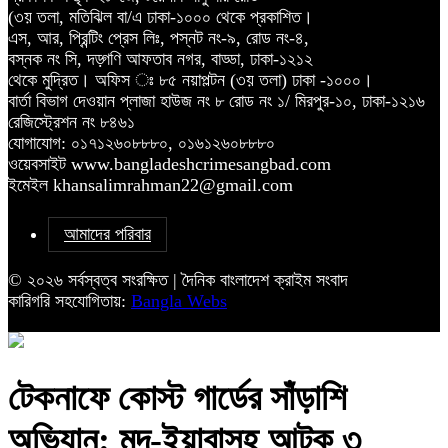
(৩য় তলা, মতিঝিল বা/এ ঢাকা-১০০০ থেকে প্রকাশিত।
এস, আর, প্রিন্টিং প্রেস লিঃ, পস্নট নং-৯, রোড নং-৪,
বস্নক নং সি, দড়্গণি আফতাব নগর, বাড্ডা, ঢাকা-১২১২
থেকে মুদ্রিত। অফিস ঃ ৮৫ নয়াপল্টন (৩য় তলা) ঢাকা -১০০০।
বার্তা বিভাগ দেওয়ান প্লাজা হাউজ নং ৮ রোড নং ১/ মিরপুর-১০, ঢাকা-১২১৬
রেজিস্ট্রেশন নং ৮৪৬১
যোগাযোগ: ০১৭১২৬০৮৮৮০, ০১৬১২৬০৮৮৮০
ওয়েবসাইট www.bangladeshcrimesangbad.com
ইমেইল khansalimrahman22@gmail.com
আমাদের পরিবার
© ২০২৬ সর্বস্বত্ব সংরক্ষিত | দৈনিক বাংলাদেশ ক্রাইম সংবাদ
কারিগরি সহযোগিতায়:
Bangla Webs
টেকনাফে কোস্ট গার্ডের সাঁড়াশি
অভিযান: মদ-ইয়াবাসহ আটক ৩