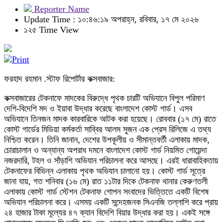
Reporter Name
Update Time : ১০:৪৬:১৯ অপরাহ্ন, রবিবার, ১৭ মে ২০২৬
১২৫ Time View
ফরহাদ রহমান .স্টাফ রিপোর্টার কক্সবাজার:
কক্সবাজারের টেকনাফে মাদকের বিরুদ্ধে পৃথক চারটি অভিযানে বিপুল পরিমাণ
দেশি-বিদেশি মদ ও ইয়াবা উদ্ধার করেছে বাংলাদেশ কোস্ট গার্ড। এসব
অভিযানে তিনজন মাদক কারবারিকে আটক করা হয়েছে। রোববার (১৭ মে) রাতে
কোস্ট গার্ডের মিডিয়া কর্মকর্তা সাব্বির আলম সুজন এক প্রেস রিলিজে এ তথ্য
নিশ্চিত করেন। তিনি জানান, দেশের উপকূলীয় ও সীমান্তবর্তী এলাকায় মাদক,
চোরাচালান ও অন্যান্য অপরাধ দমনে বাংলাদেশ কোস্ট গার্ড নিয়মিত গোয়েন্দা
নজরদারি, টহল ও সাঁড়াশি অভিযান পরিচালনা করে আসছে। এরই ধারাবাহিকতায়
টেকনাফের বিভিন্ন এলাকায় পৃথক অভিযান চালানো হয়। কোস্ট গার্ড সূত্রে
জানা যায়, গত শনিবার (১৬ মে) রাত ১১টার দিকে টেকনাফ থানার কেরুণতলী
এলাকায় কোস্ট গার্ড স্টেশন টেকনাফ গোপন সংবাদের ভিত্তিতে একটি বিশেষ
অভিযান পরিচালনা করে। এসময় একটি সন্দেহজনক সিএনজি তল্লাশি করে প্রায়
২৪ হাজার টাকা মূল্যের ৪৭ ক্যান বিদেশি বিয়ার উদ্ধার করা হয়। একই সঙ্গে