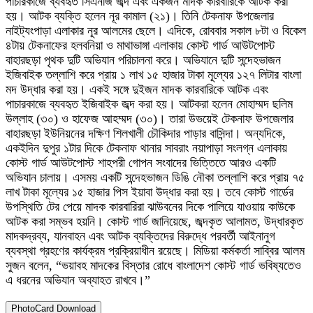
পাচারকাজে ব্যবহৃত সিএনজি জব্দ এবং একজন মাদক কারবারিকে আটক করা
হয়। আটক ব্যক্তি হলেন নূর কামাল (২১)। তিনি টেকনাফ উপজেলার
নাইট্যংপাড়া এলাকার নূর আলমের ছেলে। এদিকে, রোববার সকাল ৮টা ও বিকেল
৪টায় টেকনাফের হলবনিয়া ও মাথাভাঙ্গা এলাকায় কোস্ট গার্ড আউটপোস্ট
বাহারছড়া পৃথক দুটি অভিযান পরিচালনা করে। অভিযানে দুটি সন্দেহভাজন
ইজিবাইক তল্লাশি করে প্রায় ১ লাখ ১৫ হাজার টাকা মূল্যের ১২৭ লিটার বাংলা
মদ উদ্ধার করা হয়। একই সঙ্গে দুইজন মাদক কারবারিকে আটক এবং
পাচারকাজে ব্যবহৃত ইজিবাইক জব্দ করা হয়। আটকরা হলেন মোহাম্মদ ছলিম
উল্লাহ (৩০) ও হাফেজ আহম্মদ (৩০)। তারা উভয়েই টেকনাফ উপজেলার
বাহারছড়া ইউনিয়নের দক্ষিণ শিলখালী চৌকিদার পাড়ার বাসিন্দা। অন্যদিকে,
একইদিন দুপুর ১টার দিকে টেকনাফ থানার সাবরাং নয়াপাড়া সংলগ্ন এলাকায়
কোস্ট গার্ড আউটপোস্ট শাহপরী গোপন সংবাদের ভিত্তিতে আরও একটি
অভিযান চালায়। এসময় একটি সন্দেহভাজন ডিঙি নৌকা তল্লাশি করে প্রায় ৭৫
লাখ টাকা মূল্যের ১৫ হাজার পিস ইয়াবা উদ্ধার করা হয়। তবে কোস্ট গার্ডের
উপস্থিতি টের পেয়ে মাদক কারবারিরা ঝাউবনের দিকে পালিয়ে যাওয়ায় কাউকে
আটক করা সম্ভব হয়নি। কোস্ট গার্ড জানিয়েছে, জব্দকৃত আলামত, উদ্ধারকৃত
মাদকদ্রব্য, যানবাহন এবং আটক ব্যক্তিদের বিরুদ্ধে পরবর্তী আইনানুগ
ব্যবস্থা গ্রহণের কার্যক্রম প্রক্রিয়াধীন রয়েছে। মিডিয়া কর্মকর্তা সাব্বির আলম
সুজন বলেন, “ভয়াবহ মাদকের বিস্তার রোধে বাংলাদেশ কোস্ট গার্ড ভবিষ্যতেও
এ ধরনের অভিযান অব্যাহত রাখবে।”
PhotoCard Download