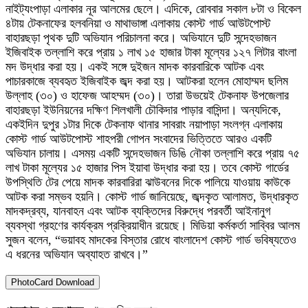
নাইট্যংপাড়া এলাকার নূর আলমের ছেলে। এদিকে, রোববার সকাল ৮টা ও বিকেল
৪টায় টেকনাফের হলবনিয়া ও মাথাভাঙ্গা এলাকায় কোস্ট গার্ড আউটপোস্ট
বাহারছড়া পৃথক দুটি অভিযান পরিচালনা করে। অভিযানে দুটি সন্দেহভাজন
ইজিবাইক তল্লাশি করে প্রায় ১ লাখ ১৫ হাজার টাকা মূল্যের ১২৭ লিটার বাংলা
মদ উদ্ধার করা হয়। একই সঙ্গে দুইজন মাদক কারবারিকে আটক এবং
পাচারকাজে ব্যবহৃত ইজিবাইক জব্দ করা হয়। আটকরা হলেন মোহাম্মদ ছলিম
উল্লাহ (৩০) ও হাফেজ আহম্মদ (৩০)। তারা উভয়েই টেকনাফ উপজেলার
বাহারছড়া ইউনিয়নের দক্ষিণ শিলখালী চৌকিদার পাড়ার বাসিন্দা। অন্যদিকে,
একইদিন দুপুর ১টার দিকে টেকনাফ থানার সাবরাং নয়াপাড়া সংলগ্ন এলাকায়
কোস্ট গার্ড আউটপোস্ট শাহপরী গোপন সংবাদের ভিত্তিতে আরও একটি
অভিযান চালায়। এসময় একটি সন্দেহভাজন ডিঙি নৌকা তল্লাশি করে প্রায় ৭৫
লাখ টাকা মূল্যের ১৫ হাজার পিস ইয়াবা উদ্ধার করা হয়। তবে কোস্ট গার্ডের
উপস্থিতি টের পেয়ে মাদক কারবারিরা ঝাউবনের দিকে পালিয়ে যাওয়ায় কাউকে
আটক করা সম্ভব হয়নি। কোস্ট গার্ড জানিয়েছে, জব্দকৃত আলামত, উদ্ধারকৃত
মাদকদ্রব্য, যানবাহন এবং আটক ব্যক্তিদের বিরুদ্ধে পরবর্তী আইনানুগ
ব্যবস্থা গ্রহণের কার্যক্রম প্রক্রিয়াধীন রয়েছে। মিডিয়া কর্মকর্তা সাব্বির আলম
সুজন বলেন, “ভয়াবহ মাদকের বিস্তার রোধে বাংলাদেশ কোস্ট গার্ড ভবিষ্যতেও
এ ধরনের অভিযান অব্যাহত রাখবে।”
PhotoCard Download