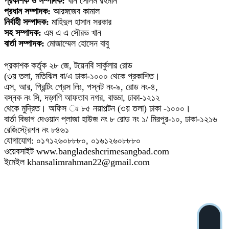
প্রকাশক ও সম্পাদক:
খান সেলিম রহমান
প্রধান সম্পাদক:
আরঙ্গজেব কামাল
নির্বাহী সম্পাদক:
মাহিদুল হাসান সরকার
সহ সম্পাদক:
এম এ এ সৌরভ খান
বার্তা সম্পাদক:
মোজাম্মেল হোসেন বাবু
প্রকাশক কর্তৃক ২৮ জে, টয়েনবি সার্কুলার রোড
(৩য় তলা, মতিঝিল বা/এ ঢাকা-১০০০ থেকে প্রকাশিত।
এস, আর, প্রিন্টিং প্রেস লিঃ, পস্নট নং-৯, রোড নং-৪,
বস্নক নং সি, দড়্গণি আফতাব নগর, বাড্ডা, ঢাকা-১২১২
থেকে মুদ্রিত। অফিস ঃ ৮৫ নয়াপল্টন (৩য় তলা) ঢাকা -১০০০।
বার্তা বিভাগ দেওয়ান প্লাজা হাউজ নং ৮ রোড নং ১/ মিরপুর-১০, ঢাকা-১২১৬
রেজিস্ট্রেশন নং ৮৪৬১
যোগাযোগ: ০১৭১২৬০৮৮৮০, ০১৬১২৬০৮৮৮০
ওয়েবসাইট www.bangladeshcrimesangbad.com
ইমেইল khansalimrahman22@gmail.com