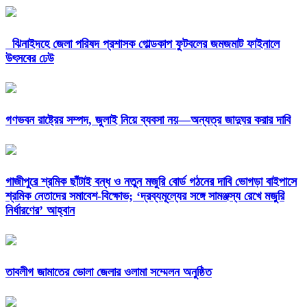
ঝিনাইদহে জেলা পরিষদ প্রশাসক গোল্ডকাপ ফুটবলের জমজমাট ফাইনালে
উৎসবের ঢেউ
গণভবন রাষ্ট্রের সম্পদ, জুলাই নিয়ে ব্যবসা নয়—অন্যত্র জাদুঘর করার দাবি
গাজীপুরে শ্রমিক ছাঁটাই বন্ধ ও নতুন মজুরি বোর্ড গঠনের দাবি ভোগড়া বাইপাসে
শ্রমিক নেতাদের সমাবেশ-বিক্ষোভ; ‘দ্রব্যমূল্যের সঙ্গে সামঞ্জস্য রেখে মজুরি
নির্ধারণের’ আহ্বান
তাবলীগ জামাতের ভোলা জেলার ওলামা সম্মেলন অনুষ্ঠিত