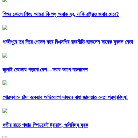
শিশুর কোলে শিশু: আমরা কি শুধু অবাক হব, নাকি রাষ্ট্রও জবাব দেবে?
গাজীপুরে দুধ দিয়ে গোসল করে বিএনপির রাজনীতি ছাড়লেন সাবেক যুবদল নেতা
জুলাই চেতনায় গড়বো দেশ—সবার আগে বাংলাদেশ
গোরস্থানে চাঁদা বকেয়ার অভিযোগে দাফনে বাধা জামায়াত নেতা প্রশ্নবিদ্ধ!
গভীর রাতে পদ্মায় স্পিডবোট ট্রায়াল, গুলিবিদ্ধ যুবক