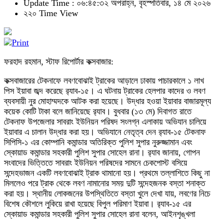
Update Time : ০৬:৪৫:৩২ অপরাহ্ন, বৃহস্পতিবার, ১৪ মে ২০২৬
২২০ Time View
ফরহাদ রহমান, স্টাফ রিপোর্টার কক্সবাজার:
কক্সবাজারের টেকনাফে লবণবোঝাই ট্রাকের আড়ালে ঢাকায় পাচারকালে ১ লাখ
পিস ইয়াবা জব্দ করেছে র‌্যাব-১৫। এ ঘটনায় ট্রাকের হেলপার কাদের ও লবণ
ব্যবসায়ী নুর মোহাম্মদকে আটক করা হয়েছে। উদ্ধার হওয়া ইয়াবার বাজারমূল্য
কয়েক কোটি টাকা বলে জানিয়েছে র‌্যাব। বুধবার (১৩ মে) দিবাগত রাতে
টেকনাফ উপজেলার সাবরাং ইউনিয়ন পরিষদ সংলগ্ন এলাকায় অভিযান চালিয়ে
ইয়াবার এ চালান উদ্ধার করা হয়। অভিযানে নেতৃত্ব দেন র‌্যাব-১৫ টেকনাফ
সিপিসি-১ এর কোম্পানি কমান্ডার অতিরিক্ত পুলিশ সুপার নুরুজ্জামান এবং
স্কোয়াড কমান্ডার সহকারী পুলিশ সুপার সোহেল রানা। র‌্যাব জানায়, গোপন
সংবাদের ভিত্তিতে সাবরাং ইউনিয়ন পরিষদের সামনে চেকপোস্ট বসিয়ে
সন্দেহভাজন একটি লবণবোঝাই ট্রাক থামানো হয়। প্রথমে তল্লাশিতে কিছু না
মিললেও পরে ট্রাক থেকে লবণ নামানোর সময় দুটি সন্দেহজনক বস্তা শনাক্ত
করা হয়। স্থানীয় লোকজনের উপস্থিতিতে বস্তা খুলে দেখা যায়, লবণের নিচে
বিশেষ কৌশলে লুকিয়ে রাখা হয়েছে বিপুল পরিমাণ ইয়াবা। র‌্যাব-১৫ এর
স্কোয়াড কমান্ডার সহকারী পুলিশ সুপার সোহেল রানা বলেন, আইনশৃঙ্খলা