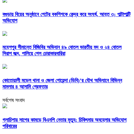
বগুড়ায় বিয়ের অনুষ্ঠানে গেটের বকশিশকে কেন্দ্র করে সংঘর্ষ, আহত ৩; পাল্টাপাল্টি
অভিযোগ
মহেশপুর সীমান্তে বিজিবির অভিযান ৪৯ বোতল ভারতীয় মদ ও ২৪ বোতল
সিরাপ জব্দ, পালিয়ে গেল চোরাকারবারিরা
কোতোয়ালী মডেল থানা ও জেলা গোয়েন্দা (ডিবি)’র যৌথ অভিযানে বিভিন্ন
মামলার ৪ আসামি গ্রেফতার
সর্বশেষ সংবাদ
গলাচিপায় সাপের কামড়ে বিএনপি নেতার মৃত্যু: চিকিৎসায় অবহেলার অভিযোগ
পরিবারের