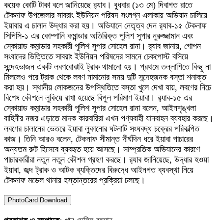
কয়েক কোটি টাকা বলে জানিয়েছে র‌্যাব। বুধবার (১৩ মে) দিবাগত রাতে
টেকনাফ উপজেলার সাবরাং ইউনিয়ন পরিষদ সংলগ্ন এলাকায় অভিযান চালিয়ে
ইয়াবার এ চালান উদ্ধার করা হয়। অভিযানে নেতৃত্ব দেন র‌্যাব-১৫ টেকনাফ
সিপিসি-১ এর কোম্পানি কমান্ডার অতিরিক্ত পুলিশ সুপার নুরুজ্জামান এবং
স্কোয়াড কমান্ডার সহকারী পুলিশ সুপার সোহেল রানা। র‌্যাব জানায়, গোপন
সংবাদের ভিত্তিতে সাবরাং ইউনিয়ন পরিষদের সামনে চেকপোস্ট বসিয়ে
সন্দেহভাজন একটি লবণবোঝাই ট্রাক থামানো হয়। প্রথমে তল্লাশিতে কিছু না
মিললেও পরে ট্রাক থেকে লবণ নামানোর সময় দুটি সন্দেহজনক বস্তা শনাক্ত
করা হয়। স্থানীয় লোকজনের উপস্থিতিতে বস্তা খুলে দেখা যায়, লবণের নিচে
বিশেষ কৌশলে লুকিয়ে রাখা হয়েছে বিপুল পরিমাণ ইয়াবা। র‌্যাব-১৫ এর
স্কোয়াড কমান্ডার সহকারী পুলিশ সুপার সোহেল রানা বলেন, আইনশৃঙ্খলা
বাহিনীর নজর এড়াতে মাদক কারবারিরা এখন পণ্যবাহী যানবাহন ব্যবহার করছে।
লবণের চালানের ভেতরে ইয়াবা লুকানোর ঘটনাটি সংঘবদ্ধ চক্রের পরিকল্পিত
কাজ। তিনি আরও বলেন, টেকনাফ সীমান্ত দীর্ঘদিন ধরে ইয়াবা পাচারের
অন্যতম রুট হিসেবে ব্যবহৃত হয়ে আসছে। সাম্প্রতিক অভিযানের কারণে
পাচারকারীরা নতুন নতুন কৌশল গ্রহণ করছে। র‌্যাব জানিয়েছে, উদ্ধার হওয়া
ইয়াবা, জব্দ ট্রাক ও আটক ব্যক্তিদের বিরুদ্ধে আইনগত ব্যবস্থা নিয়ে
টেকনাফ মডেল থানায় হস্তান্তরের প্রক্রিয়া চলছে।
PhotoCard Download