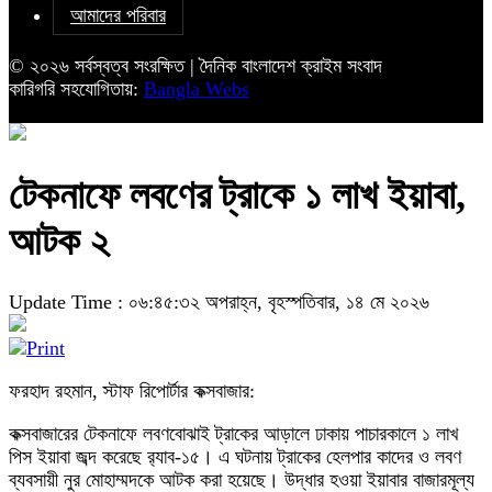
আমাদের পরিবার
© ২০২৬ সর্বস্বত্ব সংরক্ষিত | দৈনিক বাংলাদেশ ক্রাইম সংবাদ
কারিগরি সহযোগিতায়:
Bangla Webs
টেকনাফে লবণের ট্রাকে ১ লাখ ইয়াবা,
আটক ২
Update Time : ০৬:৪৫:৩২ অপরাহ্ন, বৃহস্পতিবার, ১৪ মে ২০২৬
ফরহাদ রহমান, স্টাফ রিপোর্টার কক্সবাজার:
কক্সবাজারের টেকনাফে লবণবোঝাই ট্রাকের আড়ালে ঢাকায় পাচারকালে ১ লাখ
পিস ইয়াবা জব্দ করেছে র‌্যাব-১৫। এ ঘটনায় ট্রাকের হেলপার কাদের ও লবণ
ব্যবসায়ী নুর মোহাম্মদকে আটক করা হয়েছে। উদ্ধার হওয়া ইয়াবার বাজারমূল্য