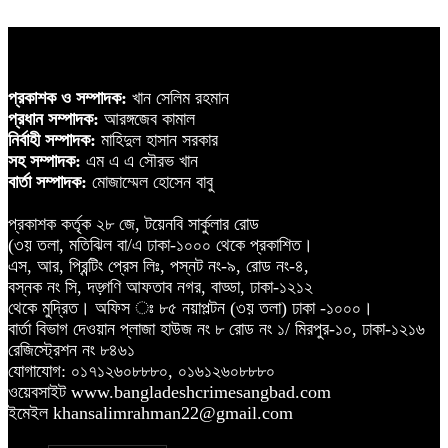
প্রকাশক ও সম্পাদক:
খান সেলিম রহমান
প্রধান সম্পাদক:
আরঙ্গজেব কামাল
নির্বাহী সম্পাদক:
মাহিদুল হাসান সরকার
সহ সম্পাদক:
এম এ এ সৌরভ খান
বার্তা সম্পাদক:
মোজাম্মেল হোসেন বাবু
প্রকাশক কর্তৃক ২৮ জে, টয়েনবি সার্কুলার রোড
(৩য় তলা, মতিঝিল বা/এ ঢাকা-১০০০ থেকে প্রকাশিত।
এস, আর, প্রিন্টিং প্রেস লিঃ, পস্নট নং-৯, রোড নং-৪,
বস্নক নং সি, দড়্গণি আফতাব নগর, বাড্ডা, ঢাকা-১২১২
থেকে মুদ্রিত। অফিস ঃ ৮৫ নয়াপল্টন (৩য় তলা) ঢাকা -১০০০।
বার্তা বিভাগ দেওয়ান প্লাজা হাউজ নং ৮ রোড নং ১/ মিরপুর-১০, ঢাকা-১২১৬
রেজিস্ট্রেশন নং ৮৪৬১
যোগাযোগ: ০১৭১২৬০৮৮৮০, ০১৬১২৬০৮৮৮০
ওয়েবসাইট www.bangladeshcrimesangbad.com
ইমেইল khansalimrahman22@gmail.com